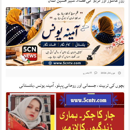
روزِ عاشور اور کربلا کی فضاء. شبیر حسین کمال
0 تبصرے
جون 24, 2026
بچوں کی تربیت ، جسمانی اور روحانی پہلو. آمینہ یونس ،بلتستانی