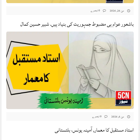
0 تبصرے
مئ 26, 2026
باشعور عوام ہی مضبوط جمہوریت کی بنیاد ہیں. شبیر حسین کمال
0 تبصرے
مئ 6, 2026
استاد مستقبل کا معمار, آمینہ یونس، بلتستانی