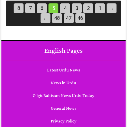
8
7
6
5
4
3
2
1
→
…
←
48
47
46
English Pages
Latest Urdu News
News in Urdu
Gilgit Baltistan News Urdu Today
General News
Privacy Policy