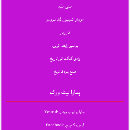
ملٹی میڈیا
موبائل کمپنیوں ڈیٹا سروسز
کاروبار
ہم سے رابطہ کریں.
وادی گلگت کی تاریخ
ضلع ہنزہ کا تایخ
ہمارا نیٹ ورک
ہمارا یوٹیوب چینل, Youtub
فیس بک پیج, Facebook