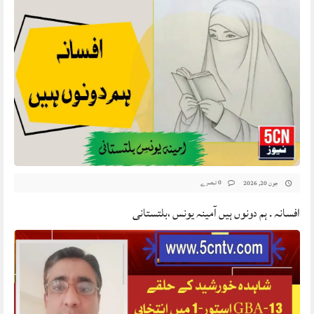
0 تبصرے
جون 20, 2026
افسانہ . ہم دونوں ہیں آمینہ یونس ،بلتستانی