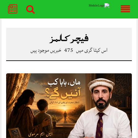
Skip
to
content
فیچر کالمز
اس کیٹا گری میں
475
خبریں موجود ہیں