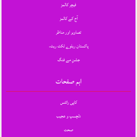
فیچر کالمز
آج کے کالمز
تصاویر اور مناظر
پاکستان ریلوے ٹکٹ ریٹ،
جشنِ مے فنگ
اہم صفحات
کاپی رائٹس
دلچسپ و عجیب
صحت