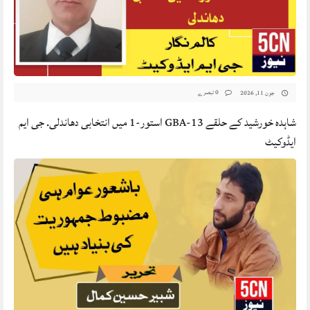
0 تبصرے
جون 11, 2026
شاہدہ خورشید کے حلقے GBA-13 استور-1 میں انتخابی دھاندلی. جی ایم
ایڈوکیٹ