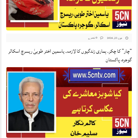
0 تبصرے
جون 23, 2026
“چار” کا چکر۔ ہماری زندگیوں کا لازمہ. یاسمین اختر طوبیٰ ریسرچ اسکالر
گوجرہ، پاکستان