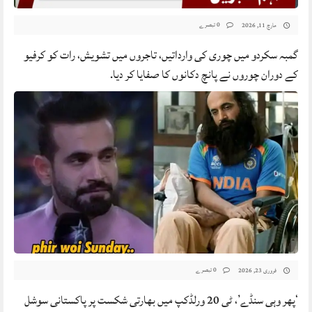
0 تبصرے
مارچ 11, 2026
گمبہ سکردو میں چوری کی وارداتیں، تاجروں میں تشویش، رات کو کرفیو
کے دوران چوروں نے پانچ دکانوں کا صفایا کر دیا.
0 تبصرے
فروری 23, 2026
‘پھر وہی سنڈے’، ٹی 20 ورلڈکپ میں بھارتی شکست پر پاکستانی سوشل