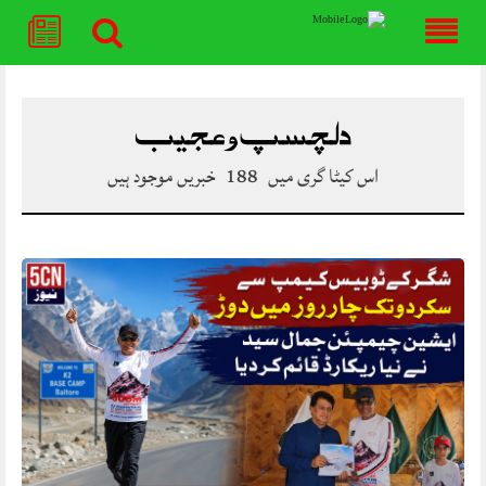
Skip
to
content
دلچسپ و عجیب
اس کیٹا گری میں
188
خبریں موجود ہیں