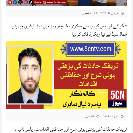
0 تبصرے
جولائی 30, 2026
شگر کے ٹو بیس کیمپ سے سکردو تک چار روز میں دوڑ، ایشین چیمپئن
جمال سیڈ نے نیا ریکارڈ قائم کر دیا
0 تبصرے
جون 30, 2026
ٹریفک حادثات کی بڑھتی ہوئی شرح اور حفاظتی اقدامات . یاسر دانیال