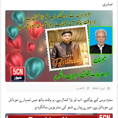
صابری
0 تبصرے
اپریل 7, 2026
سترہ برس کے ہوگئے، اب تو بڑا کمال ہے. ہر وقت ہاتھ میں تمہارے موبائل
ہی موبائل ہے، میرے پیارے شنو کی سترہویں سالگرہ پر