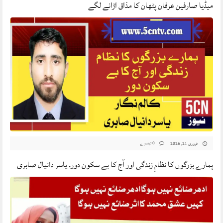
میڈیا صارفین عرفان پٹھان کا مذاق اڑانے لگے
0 تبصرے
فروری 21, 2026
ہمارے بزرگوں کا نظامِ زندگی اور آج کا بے سکون دور. یاسر دانیال صابری