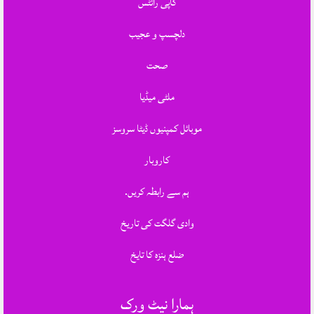
کاپی رائٹس
دلچسپ و عجیب
صحت
ملٹی میڈیا
موبائل کمپنیوں ڈیٹا سروسز
کاروبار
ہم سے رابطہ کریں.
وادی گلگت کی تاریخ
ضلع ہنزہ کا تایخ
ہمارا نیٹ ورک