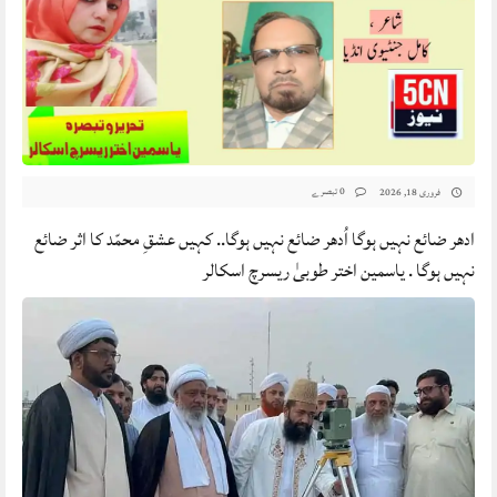
0 تبصرے
فروری 18, 2026
ادھر ضائع نہیں ہوگا اُدھر ضائع نہیں ہوگا.. کہیں عشقِ محمّد کا اثر ضائع
نہیں ہوگا . یاسمین اختر طوبیٰ ریسرچ اسکالر