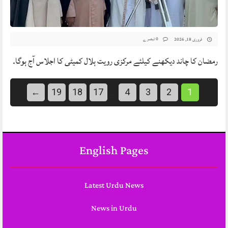
0 تبصرے
فروری 18, 2026
رمضان کا چاند دیکھنے کیلئے مرکزی رویت ہلال کمیٹی کا اجلاس آج ہوگا۔
←
19
18
17
4
3
2
1
…
English Pages
Latest Urdu News
News in Urdu