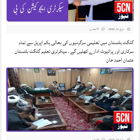
0 تبصرے
مارچ 31, 2026
گلگت بلتستان میں‌ تعلیمی سرگرمیوں کی بحالی یکم اپریل سے تمام
سرکاری اور پرائیوٹ ادارے کھلیں گے . سیکرٹری تعلیم گلگت بلتستان
عثمان احمد خان
0 تبصرے
مارچ 24, 2026