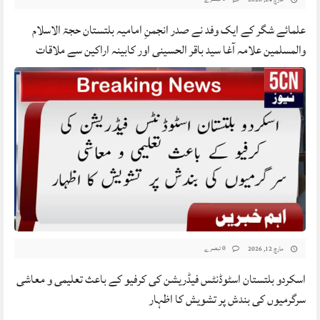
علمائے شگر کے ایک وفد نے صدر انجمنِ امامیہ بلتستان حجۃ الاسلام
والمسلمین علامہ آغا سید باقر الحسینی اور کابینہ اراکین سے ملاقات
0 تبصرے
مارچ 12, 2026
اسکردو بلتستان اسٹوڈنٹس فیڈریشن کی کرفیو کے باعث تعلیمی و معاشی
سرگرمیوں کی بندش پر تشویش کا اظہار