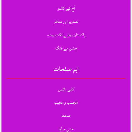
آج کے کالمز
تصاویر اور مناظر
پاکستان ریلوے ٹکٹ ریٹ،
جشنِ مے فنگ
اہم صفحات
کاپی رائٹس
دلچسپ و عجیب
صحت
ملٹی میڈیا