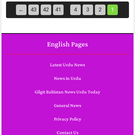
←
43
42
41
4
3
2
1
…
English Pages
Latest Urdu News
News in Urdu
Gilgit Baltistan News Urdu Today
General News
Privacy Policy
Contact Us