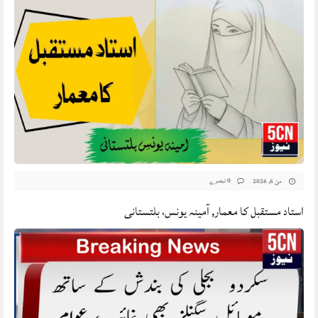
0 تبصرے
مئ 6, 2026
استاد مستقبل کا معمار, آمینہ یونس، بلتستانی