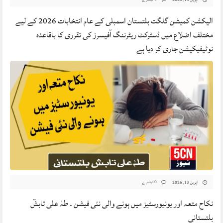
الیکشن کمیشن گلگت بلتستان اسمبلی کے عام انتخابات 2026 کے لیے
مختلف اضلاع میں ڈسٹرکٹ ریٹرننگ آفیسرز کی تقرری کا باقاعدہ
نوٹیفیکیشن جاری کر دیا ہے
0 تبصرے
اپریل 13, 2026
نکاح متعہ اور یونیورسٹیز میں ہونے والی نئی فیشن ۔ طہٰ علی تابشٓ
بلتستانی