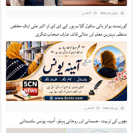
0 تبصرے
جولائی 10, 2026
گورنمنٹ بوائز ہائی سکول گلاب پور کے ڈی ڈی او اکبر علی ایک مخلص
منتظم، بہترین معلم اور مثالی قائد. عارف صحاب شگری
0 تبصرے
جون 24, 2026
بچوں کی تربیت ، جسمانی اور روحانی پہلو. آمینہ یونس ،بلتستانی