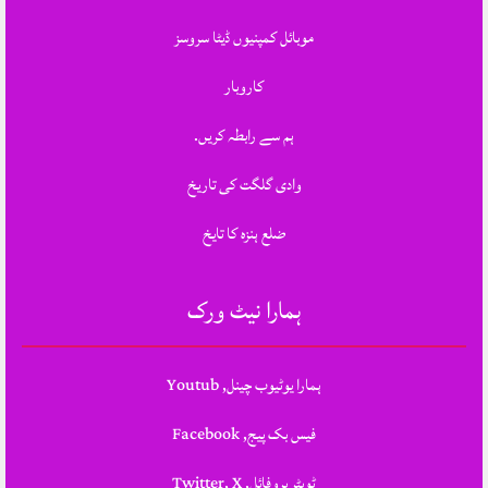
موبائل کمپنیوں ڈیٹا سروسز
کاروبار
ہم سے رابطہ کریں.
وادی گلگت کی تاریخ
ضلع ہنزہ کا تایخ
ہمارا نیٹ ورک
ہمارا یوٹیوب چینل, Youtub
فیس بک پیج, Facebook
ٹویٹر پروفائل, Twitter, X