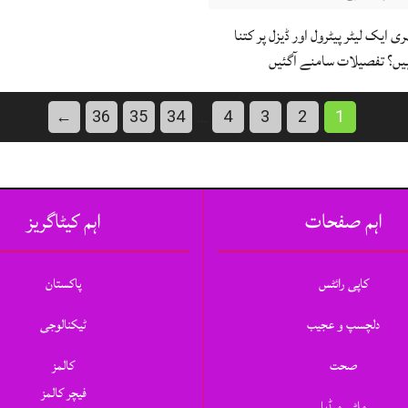
 ایک لیٹر پیٹرول اور ڈیزل پر کتنا
یں؟ تفصیلات سامنے آگئیں
←
36
35
34
4
3
2
1
…
اہم صفحات
اہم کیٹاگریز
کاپی رائٹس
پاکستان
دلچسپ و عجیب
ٹیکنالوجی
صحت
کالمز
فیچر کالمز
ملٹی میڈیا