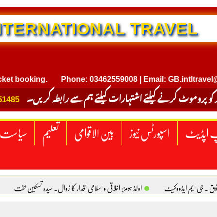
NTERNATIONAL TRAVEL
 booking.
Phone: 03462559008 | Email: GB.intltravel@gm
 کو پروموٹ کرنے کیلئے اشتہارات کیلئے ہم سے رابطہ کریں۔
51485
 اپڈیٹ
اسپورٹس نیوز
بین الاقوامی
تعلیم
سیاست
قوق . جی ایم ایڈووکیٹ
اولڈ ہومز: اخلاقی و اسلامی اقدار کا زوال. سیدہ تسکین بخت
ٹیکساس) امریکا
یومِ استحصالِ کشمیر انجینیئر علی رضوان چوہدری
برقع پوشی اور مرد کی