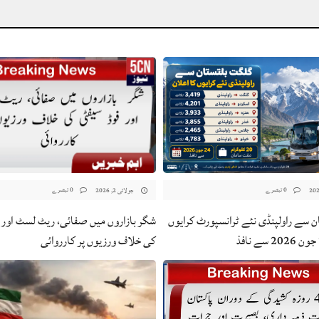
0 تبصرے
0 تبصرے
جولائی 2, 2026
شگر بازاروں میں صفائی، ریٹ لسٹ اور 
 سے راولپنڈی نئے ٹرانسپورٹ کرایوں
کی خلاف ورزیوں پر کارروائی