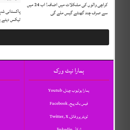
کراچی والوں کی مشکلات میں اضافہ! اب 24 میں
پاکستانی شہری
سے صرف چند گھنٹے گیس ملے گی
ٹیکس دیتے ہ
ہمارا نیٹ ورک
ہمارا یوٹیوب چینل, Youtub
فیس بک پیج, Facebook
ٹویٹر پروفائل, Twitter, X
لنکڈ, linkedin