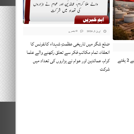
0 تبصرے
اپریل 5, 2026
ضلع شگر میں تاریخی عظمتِ شہداء کانفرنس کا
انعقاد، تمام مکاتبِ فکر سے تعلق رکھنے والے علما
جنگ بندی: ایران کا آبنائے ہرمز سب کیلئے 2 ہفتے
کرام، عمائدین اور عوام نے ہزاروں کی تعداد میں
شرکت