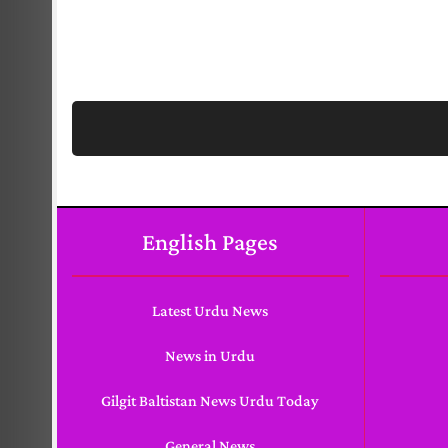
English Pages
Latest Urdu News
News in Urdu
Gilgit Baltistan News Urdu Today
General News