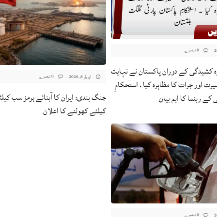
0 تبصرے
ہ 40 روزہ کشیدگی کے دوران پاکستان نے نہایت
0 تبصرے
اپریل 8, 2026
رت اور جرات کا مظاہرہ کیا . استحکامِ
 کے رہنما کا اہم بیان
کیلئے کھولنے کا اعلان
0 تبصرے