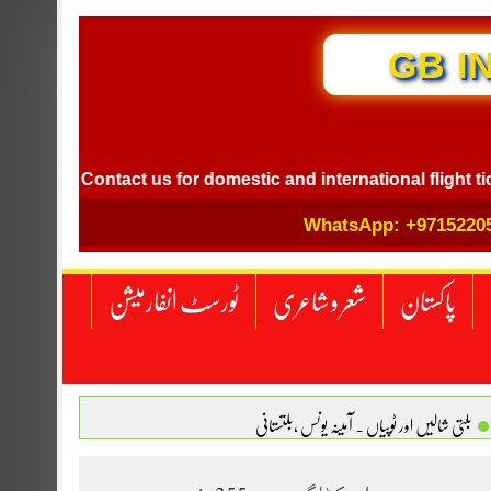
GB I
el
Contact us for domestic and international flight ticket
WhatsApp: +9715220
پاکستان
شعر و شاعری
ٹورسٹ انفارمیشن
بلتی شالیں اور ٹوپیاں . آمینہ یونس ،بلتستانی
 نگاہ . محمد اسامہ مہر(ملتان )