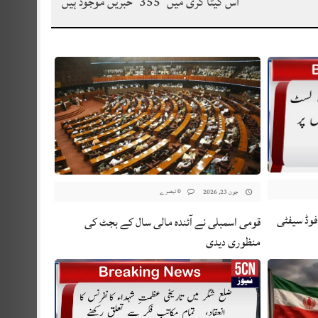
اس کیٹا گری میں
355
خبریں موجود ہیں
0 تبصرے
جون 23, 2026
فوڈ سیفٹی
قومی اسمبلی نے آئندہ مالی سال کے بجٹ کی
منظوری دیدی