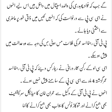
گے جب کہ فواد چوہدری کی والدہ اسپتال میں داخل ہیں اس لیے انہوں
نے ای سی پی سے درخواست کی کہ انہیں کیس میں ذاتی طور پر حاضری
سے استثنیٰ دیا جائے۔
پی ٹی آئی رہنما اسد عمر کی فلائٹ مس ہوئی جس کی وجہ سے وہ عدالت میں
پیش ہوسکے۔
ای سی او کے رکن نثار درانی نے ریمارکس دیئے کہ پی ٹی آئی رہنما اسد
عمر گزشتہ 4 ماہ سے ای سی پی کے سامنے پیش نہیں ہوئے۔
انہوں نے پی ٹی آئی کے وکیل سے عمران خان کا میڈیکل سرٹیفکیٹ
بھی جمع کرانے اور شوکاز نوٹس کا جواب بھی جمع کرانے کا کہا