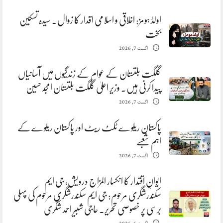
اولڈ ہومز: اخلاقی و اسلامی اقدار کا زوال. سیدہ تسکین
بخت
اگست 7, 2026
گلگت بلتستان کے عوام کے زندگیوں میں آسانیاں
پیدا کرنی ہیں. وزیر اعلیٰ گلگت بلتستان امجد حسین
اگست 7, 2026
پاکستان ریلوے ٹکٹ ریٹ اور پاکستان ریلوے کے
اہم شعبے
اگست 7, 2026
ایوانِ اقتدار کا انکسار المزاج درویش، جی ایم
سکندرشگری مرحوم: جی ایم سکندرشگری مرحوم کی پہلی
برسی پر خصوصی تحریر. حاجی شبیر احمد شگری