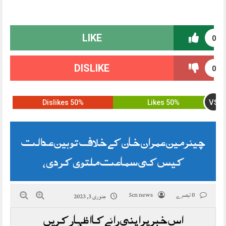
LIKE
0
DISLIKE
0
VS
50% Dislikes
50% Likes
چیئرمین عمران خان کے خلاف توہین عدالت
کیس کی سماعت ملتوی کر دی،
0 تبصرے
5cn news
جنوری 3, 2023
اس خبر پر اپنی رائے کا اظہار کریں