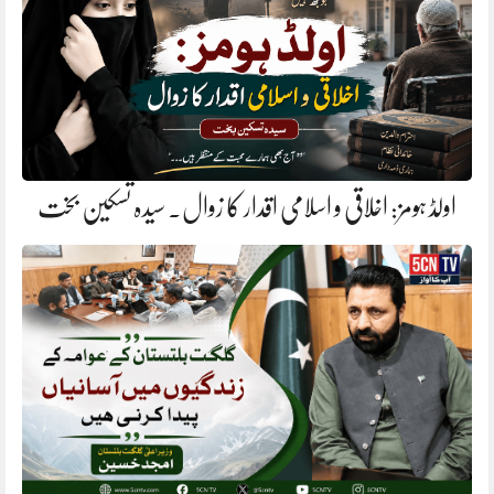
اولڈ ہومز: اخلاقی و اسلامی اقدار کا زوال. سیدہ تسکین بخت