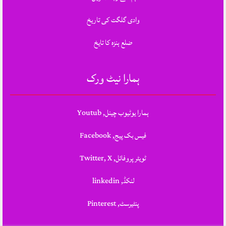
وادی گلگت کی تاریخ
ضلع ہنزہ کا تایخ
ہمارا نیٹ ورک
ہمارا یوٹیوب چینل, Youtub
فیس بک پیج, Facebook
ٹویٹر پروفائل, Twitter, X
لنکڈ, linkedin
پنٹیرسٹ, Pinterest