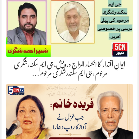
ایوانِ اقتدار کا انکسار المزاج درویش، جی ایم سکندرشگری
مرحوم: جی ایم سکندرشگری مرحوم…