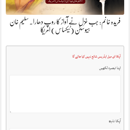
فریدہ خانم: جب غزل نے آواز کا روپ دھارا. سلیم خان
ہیوسٹن (ٹیکساس) امریکا
آپکا ای میل ایڈریس شائع نہیں کیا جائے گا
اپنا تبصرہ لکھیں
آپکا نام
*