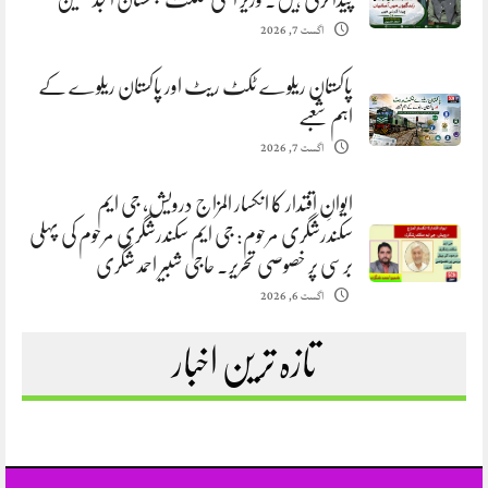
اگست 7, 2026
پاکستان ریلوے ٹکٹ ریٹ اور پاکستان ریلوے کے
اہم شعبے
اگست 7, 2026
ایوانِ اقتدار کا انکسار المزاج درویش، جی ایم
سکندرشگری مرحوم: جی ایم سکندرشگری مرحوم کی پہلی
برسی پر خصوصی تحریر. حاجی شبیر احمد شگری
اگست 6, 2026
تازہ ترین اخبار