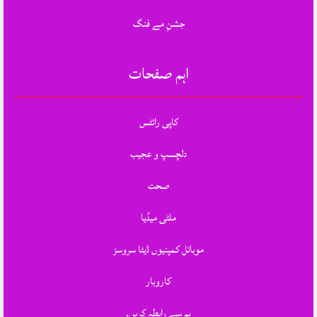
جشنِ مے فنگ
اہم صفحات
کاپی رائٹس
دلچسپ و عجیب
صحت
ملٹی میڈیا
موبائل کمپنیوں ڈیٹا سروسز
کاروبار
ہم سے رابطہ کریں.