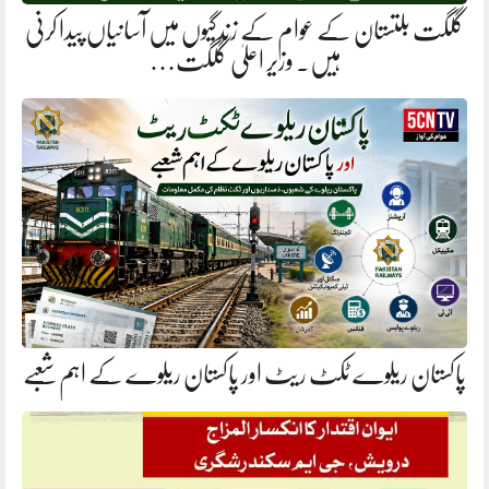
گلگت بلتستان کے عوام کے زندگیوں میں آسانیاں پیدا کرنی
ہیں. وزیر اعلیٰ گلگت…
پاکستان ریلوے ٹکٹ ریٹ اور پاکستان ریلوے کے اہم شعبے