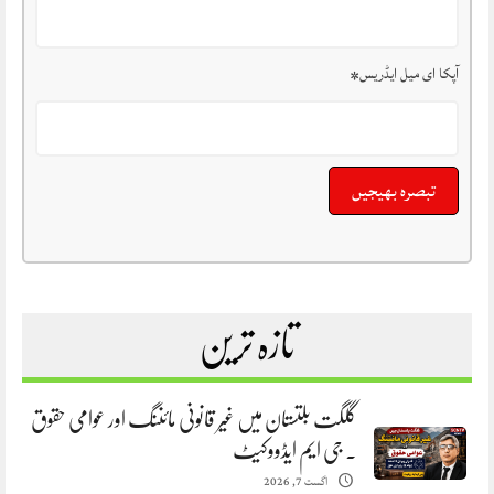
آپکا ای میل ایڈریس
*
تازہ ترین
گلگت بلتستان میں غیر قانونی مائننگ اور عوامی حقوق
. جی ایم ایڈووکیٹ
اگست 7, 2026