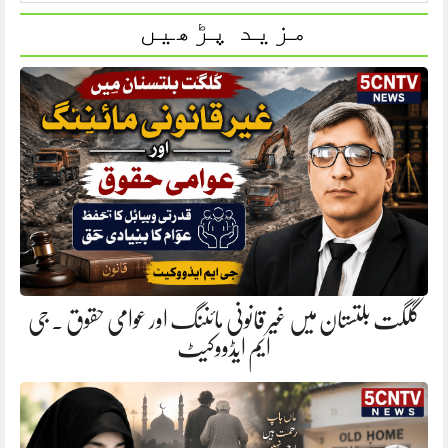
مزید پڑھیں
گلگت بلتستان میں غیر قانونی مائننگ اور عوامی حقوق . جی
ایم ایڈووکیٹ