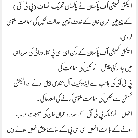
الیکشن کمیشن آف پاکستان نے پاکستان تحریک انصاف (پی ٹی آئی)
کے چیئرمین عمران خان کے خلاف توہین عدالت کیس کی سماعت ملتوی
کر دی،
الیکشن کمیشن آف پاکستان کے رکن ای سی پی نثار درانی کی سربراہی
میں چار رکنی پینل نے کیس کی سماعت کی۔
پی ٹی آئی کی جانب سے ایڈووکیٹ آل بخاری پیش ہوئے اور الیکشن
کمیشن سے کیس کی سماعت ملتوی کرنے کی استدعا کی۔
انہوں نے کہا کہ پی ٹی آئی کے سربراہ عمران خان کی طبیعت خراب
ہونے کے باعث انہیں ای سی پی کے سامنے پیش نہیں ہونے دیں