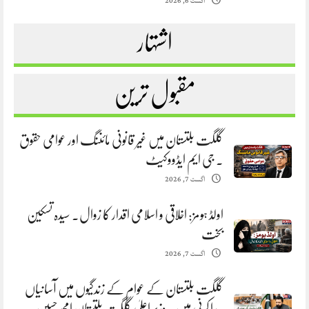
اگست 6, 2026
اشتہار
مقبول ترین
گلگت بلتستان میں غیر قانونی مائننگ اور عوامی حقوق
. جی ایم ایڈووکیٹ
اگست 7, 2026
اولڈ ہومز: اخلاقی و اسلامی اقدار کا زوال. سیدہ تسکین
بخت
اگست 7, 2026
گلگت بلتستان کے عوام کے زندگیوں میں آسانیاں
پیدا کرنی ہیں. وزیر اعلیٰ گلگت بلتستان امجد حسین