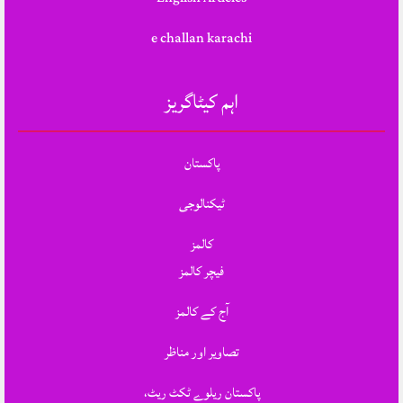
e challan karachi
اہم کیٹاگریز
پاکستان
ٹیکنالوجی
کالمز
فیچر کالمز
آج کے کالمز
تصاویر اور مناظر
پاکستان ریلوے ٹکٹ ریٹ،