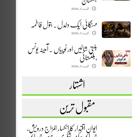
بلتستان
اگست 5, 2026
مہنگائی ایک دلدل. بتول فاطمہ
اگست 5, 2026
بلتی شالیں اور ٹوپیاں . آمینہ یونس
،بلتستانی
اگست 5, 2026
اشتہار
مقبول ترین
ایوانِ اقتدار کا انکسار المزاج درویش،