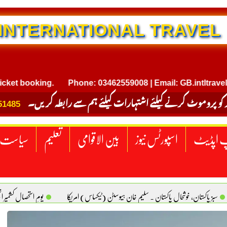
NTERNATIONAL TRAVEL
ooking.
Phone: 03462559008 | Email: GB.intltravel@gmai
 کو پروموٹ کرنے کیلئے اشتہارات کیلئے ہم سے رابطہ کریں۔
51485
 اپڈیٹ
اسپورٹس نیوز
بین الاقوامی
تعلیم
سیاست
سبز پاکستان، خوشحال پاکستان . سلیم خان ہیوسٹن (ٹیکساس) امریکا
یومِ استحصالِ کشمیر 
سانیت کی اصل پہچان. یاسر دانیال صابری