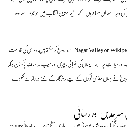
حول کی وجہ سے ان مسافروں کے لیے بہترین انتخاب ہیں جو ہجوم سے دور
Nagar Valley on Wikipe
سے رجوع کر سکتے ہیں، جو اس کی قدامت
ت اور سیاحت پر ہے۔ یہاں کی خوبانی، چیری اور سیب نہ صرف پاکستان بلکہ
فروغ نے جہاں مقامی لوگوں کے لیے روزگار کے نئے دروازے کھولے
ئی سرحدیں اور رسائی
شاہراہِ ریشم پر سفر کرتے ہوئے گلگت سے تقریباً 65 کلومیٹر کے فاصلے پر نگر کی حدود شروع ہوتی ہیں۔ یہ وادی سطح سمندر سے اوسطاً 2,438