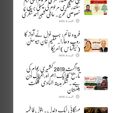
جی ایم سکندرشگری مرحوم: جی ایم
سکندرشگری مرحوم کی پہلی برسی پر
خصوصی تحریر. حاجی شبیر احمد شگری
اگست 6, 2026
فریدہ خانم: جب غزل نے آواز کا
روپ دھارا. سلیم خان ہیوسٹن
(ٹیکساس) امریکا
اگست 6, 2026
5 اگست 2019 کشمیری عوام کی
تاریخ کا ایک اہم اور المناک دن
ہے. شگر ہدیتہ الہادی گلگت
بلتستان
اگست 5, 2026
مہنگائی ایک دلدل. بتول فاطمہ