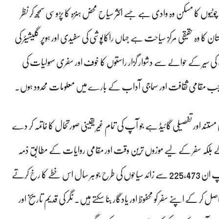
وٹیوں کا مسکن وہ وادی ہے جسے اکثر سیاح محض ہنزہ کا پڑوسی سمجھ کر نظر
ن کا وہ حقیقی مرکزِ سیاحت ہے جہاں راکاپوشی کی سفیدی اور ہوپر گلیشیئر کی
کی سیر کے حوالے سے دشوار گزار راستوں کا خوف اور سفری سہولیات کی
طور پر جب مقامی ثقافت اور سماجی آداب کے بارے میں معلومات محدود ہوں۔
تند اور تفصیلی گائیڈ ہے جو آپ کی تمام غیر یقینی صورتحال کا خاتمہ کر دے
 بلکہ سفر کے لیے موزوں ترین وقت اور مقامی روایات کے مطابق ذمہ
دارانہ سیاحت کے گر بھی سکھائیں گے۔ اس گائیڈ کی مدد سے آپ ان 225,473 سے زائد سیاحوں کی طرح جو ہر سال اس خطے کا رخ کرتے
یافتہ گائیڈز کی خدمات حاصل کر کے اپنے سفر کو محفوظ اور یادگار بنا سکتے ہیں۔ نگر کی قدیم تاریخ اور