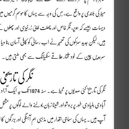
میٹر کی بلندی پر واقع ہے، جس کی وجہ سے یہاں کا موسم گرمیوں میں
دیہات جیسے کہ ہوپر، نگر خاص اور چھلت اپنی زرخیزی اور پھلو
ہیں، لیکن جدید سڑکوں کی تعمیر نے اب رسائی کو کافی آسان بنا د
سرحدیں چین کے خود مختار علاقے سنکیانگ سے بھی ملتی ہیں۔
نگر کی تاریخ
نگر کی تاریخ کئی صدیوں پر
آبادی بنیادی طور پر بروشو اور شینا زبان بولنے والے لوگوں پر مش
آپ ہیں۔ یہاں کی سماجی اقدار میں مذہبی ہم آہنگی اور بزرگوں کا 