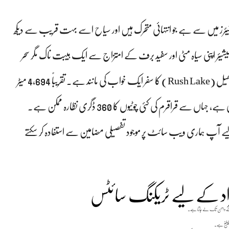
گلیشیئرز میں سے ہے جو انتہائی متحرک ہیں اور سیاح اسے بہت قریب سے دیکھ
شیئر اپنی سیاہ مٹی اور سفید برف کے امتزاج سے ایک ہیبت ناک مگر سحر
انگیز منظر تخلیق کرتا ہے۔ ایڈونچر کے شوقین افراد کے لیے رش جھیل (Rush Lake) کا سفر ایک خواب کی مانند ہے۔ تقریباً 4,694 میٹر
کی بلندی پر واقع یہ پاکستان کی بلند ترین الپائن جھیلوں میں شمار ہوتی ہے، جہاں سے قراقرم کی کئی چوٹیوں کا 360 ڈگری نظارہ ممکن ہے۔
لیے آپ
ہماری ویب سائٹ
پر موجود تفصیلی مضامین سے استفادہ کر سکتے
راد کے لیے ٹریکنگ سائٹس
ک کے دامن تک لے جاتا ہے۔
چیلنج ہے۔