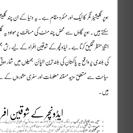
ہوپر گلیشیئر نگر کا ایک اور منفرد مقام ہے۔ یہ دنیا کے ان چند 
سکتے ہیں۔ ہوپر گاؤں سے محض چند منٹ کی مسافت پر موجود یہ گلی
سیاحت سے متعلق مزید مستند معلومات اور سفری مشوروں کے 
ہیں۔
ایڈونچر کے شوقین اف
منپن سے راکا پوشی بیس کیمپ:
یہ ٹریکنگ کا ایک آسان مگر خوبصورت راستہ ہے جو آپ کو راکا پوشی اور دیران پی
ہوپر سے رش جھیل:
یہ تین سے چار دن کا ٹریک ہے جو گلیشیئرز اور سرسبز چراگاہوں سے گزرتا ہے۔
ہسپر گلیشیئر اور سنو لیک:
یہ دنیا کے طویل ترین گلیشیئر سسٹمز میں سے ایک ہے، جو تجربہ کار کوہ پیماؤں کے لیے ایک بڑا 