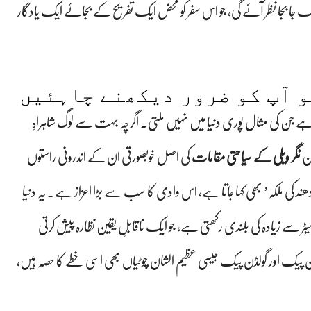
لک جا بجا نظر آئے گی، جو اس سفر کو محض ایک تفریح کے بجائے ایک یادگار
و آپ کو ضرور دیکھنے چاہئیں
ے جن کی مثال پوری دنیا میں نہیں ملتی۔ اگرچہ بہت سے لوگ شاہراہِ
کن
نگر ویلی کے سیاحتی مقامات
کی اصل خوبصورتی ان کے اندرونی راستوں
دھند کی ملکہ’ بھی کہا جاتا ہے، اس وادی کا سب سے بڑا اعزاز ہے۔ یہ دنیا
واحد چوٹی ہے جس کی ڈھلوان اپنی بنیاد سے چوٹی تک 5,000 میٹر سے زیادہ کی بلندی رکھتی ہے، جو ایک ناقابلِ یقین نظارہ پیش کرتی
 پیک اور گولڈن پیک جیسی عظیم الشان چوٹیاں بھی اسی خطے کا حصہ ہیں،