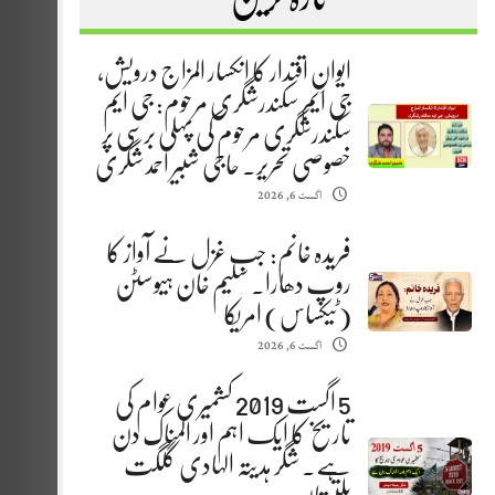
ایوانِ اقتدار کا انکسار المزاج درویش،
جی ایم سکندرشگری مرحوم: جی ایم
سکندرشگری مرحوم کی پہلی برسی پر
خصوصی تحریر. حاجی شبیر احمد شگری
اگست 6, 2026
فریدہ خانم: جب غزل نے آواز کا
روپ دھارا. سلیم خان ہیوسٹن
(ٹیکساس) امریکا
اگست 6, 2026
5 اگست 2019 کشمیری عوام کی
تاریخ کا ایک اہم اور المناک دن
ہے. شگر ہدیتہ الہادی گلگت