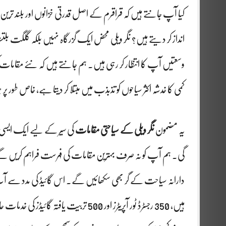
کیا آپ جانتے ہیں کہ قراقرم کے اصل قدرتی خزانوں اور بلند ترین چ
انداز کر دیتے ہیں؟ نگر ویلی محض ایک گزرگاہ نہیں بلکہ گلگت بلتستا
وسعتیں آپ کا انتظار کر رہی ہیں۔ ہم جانتے ہیں کہ نئے مقامات 
کمی کا خدشہ اکثر سیاحوں کو تذبذب میں مبتلا کر دیتا ہے، خاص 
یہ مضمون
نگر ویلی کے سیاحتی مقامات
کی سیر کے لیے ایک ایسی مس
گی۔ ہم آپ کو نہ صرف بہترین مقامات کی فہرست فراہم کریں گے
ہیں، 350 رجسٹرڈ ٹور آپریٹرز اور 500 تربیت 