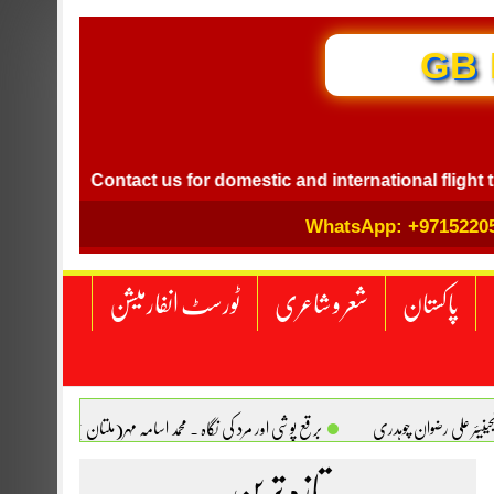
GB I
Contact us for domestic and international flight ticket b
WhatsApp: +9715220
پاکستان
شعر و شاعری
ٹورسٹ انفارمیشن
انجینیئر علی رضوان چوہدری
برقع پوشی اور مرد کی نگاہ . محمد اسامہ مہر(ملتان )
تازہ ترین