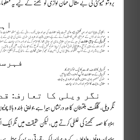
بروشو کمیونٹی کی بے مثال مہمان نوازی کو سمجھنے کے لیے یہ مع
اہم
راکاپوشی ویو پوائنٹ اور ہوپر گلیشیئر جیسے عالمی شہرت یافتہ مقامات کی سیر اور وہاں تک رسائی کے لیے مستند معلومات 
موسمِ بہار اور خزاں کے سحر انگیز رنگوں کا مشاہدہ کرنے کے لیے بہترین وقت اور ضروری سفری سامان کی تیاری کے 
نگر ویلی کے سیاحتی مقامات
کی سیر کے دوران مقامی مذہبی اور سماجی اقدار کا احترام کرنے اور ذمہ دارانہ سیاحت کے اصو
نگر اور ہنزہ کے مابین تاریخی و جغرافیائی فرق کو جان کر اپنے سفر کو محض ایک تفریح کے بجائے ایک علمی تجربہ بنائیں۔
مقامی بروشو برادری کے آدابِ گفتگو اور روایتی لباس کی اہمیت کو سمجھ کر مقامی ثقافت کے ساتھ ایک گہرا تعلق استوار ک
فہرست
نگر ویلی کا تعارف: قدرت کا ایک انوکھا شاہکار
نگر ویلی کے وہ مقامات جو آپ کو ضرور دیکھنے چاہئیں
سفر کی منصوبہ بندی: بہترین وقت اور ضروری ہدایات
مقامی روایات کا احترام اور ذمہ دارانہ سیاحت
نگر ویلی کا تعارف: قد
نگر ویلی، گلگت بلتستان کا وہ درخشاں ہیرا ہے جو اپنی بلند و بالا چوٹ
ہنزہ کا حصہ سمجھنے کی غلطی کرتے ہیں، لیکن حقیقت میں نگر ایک
ہنزہ ان دونوں وادیوں کے درمیان ایک قدرتی حد بن کر بہتا ہے