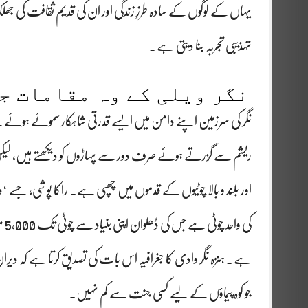
یہاں کے لوگوں کے سادہ طرزِ زندگی اور ان کی قدیم ثقافت کی جھ
تہذیبی تجربہ بنا دیتی ہے۔
نگر ویلی کے وہ مقامات ج
نگر کی سرزمین اپنے دامن میں ایسے قدرتی شاہکار سموئے ہوئے ہ
ریشم سے گزرتے ہوئے صرف دور سے پہاڑوں کو دیکھتے ہیں، لی
اور بلند و بالا چوٹیوں کے قدموں میں چھپی ہے۔ راکا پوشی، جسے ‘
کی 
ہے۔
ہنزہ نگر وادی کا جغرافیہ
اس بات کی تصدیق کرتا ہے کہ دیران
جو کوہ پیماؤں کے لیے کسی جنت سے کم نہیں۔