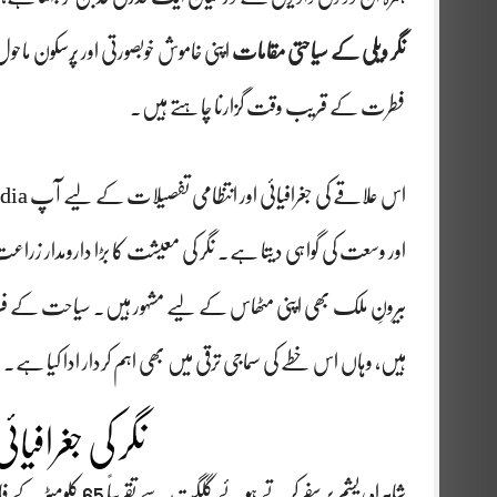
نگر ویلی کے سیاحتی مقامات
اپنی خاموش خوبصورتی اور پُرسکون ما
فطرت کے قریب وقت گزارنا چاہتے ہیں۔
اس علاقے کی جغرافیائی اور انتظامی تفصیلات کے لیے آپ
dia
اور وسعت کی گواہی دیتا ہے۔ نگر کی معیشت کا بڑا دارومدار زراع
بیرونِ ملک بھی اپنی مٹھاس کے لیے مشہور ہیں۔ سیاحت کے 
ہیں، وہاں اس خطے کی سماجی ترقی میں بھی اہم کردار ادا کیا ہے۔
نگر کی جغرافیا