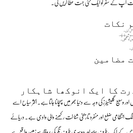
لومات آپ کے سفر کو ایک نئی جہت عطا کریں گی۔
 نکات
حاصل کریں۔
بارے میں جانیے۔
لوں کو سمجھیں۔
ریں۔
 مضامین
رت کا ایک انوکھا شاہکار
یوں اور وسیع گلیشیئرز کی وجہ سے دنیا بھر میں پہچانا جاتا ہے۔ اکثر سیاح اسے
 الگ انتظامی ضلع اور منفرد تاریخی شناخت رکھنے والی وادی ہے۔ دریائے
، جس کے ایک طرف ہنزہ اور دوسری طرف نگر کی پروقار سرزمین واقع ہے۔