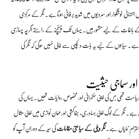
 انتہائی خوشگوار اور سردیوں میں شدید برفانی ہوتا ہے۔ نگر کے مرکزی
ں کے باغات کے لیے مشہور ہیں۔ یہاں تک پہنچنے کے راستے اگرچہ پہاڑی
یا ہے۔ سیاحوں کے لیے یہ بات دلچسپی سے خالی نہیں ہوگی کہ نگر کی
ی اور سماجی حیثیت
 محیط ہے۔ سنہ 1974 تک یہ ایک آزاد ریاست تھی جس کی اپنی حکمرانی اور مخصوص روایات تھیں۔ یہاں کی
تمل ہے۔ نگر کے لوگ اپنی بہادری، جفاکشی اور مہمان نوازی میں اپنی مثال
احترام نمایاں ہے۔
نگر ویلی کے سیاحتی مقامات
کی سیر کے دوران آپ کو