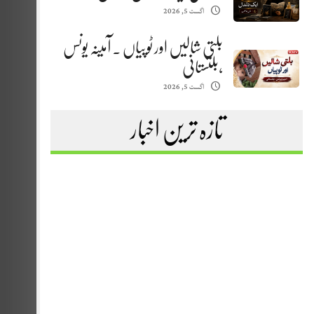
اگست 5, 2026
بلتی شالیں اور ٹوپیاں . آمینہ یونس
،بلتستانی
اگست 5, 2026
تازہ ترین اخبار