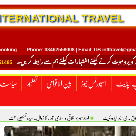
NTERNATIONAL TRAVEL
.
Phone: 03462559008 | Email: GB.intltravel@gmail.com
 کو پروموٹ کرنے کیلئے اشتہارات کیلئے ہم سے رابطہ کریں۔
51485
 اپڈیٹ
اسپورٹس نیوز
بین الاقوامی
تعلیم
سیاست
قوق . جی ایم ایڈووکیٹ
اولڈ ہومز: اخلاقی و اسلامی اقدار کا زوال. سیدہ تسکین بخت
ٹیکساس) امریکا
یومِ استحصالِ کشمیر انجینیئر علی رضوان چوہدری
برقع پوشی اور مرد کی