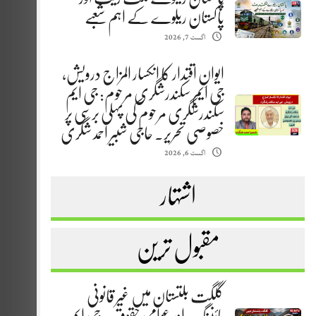
پاکستان ریلوے کے اہم شعبے
اگست 7, 2026
ایوانِ اقتدار کا انکسار المزاج درویش،
جی ایم سکندرشگری مرحوم: جی ایم
سکندرشگری مرحوم کی پہلی برسی پر
خصوصی تحریر. حاجی شبیر احمد شگری
اگست 6, 2026
اشتہار
مقبول ترین
گلگت بلتستان میں غیر قانونی