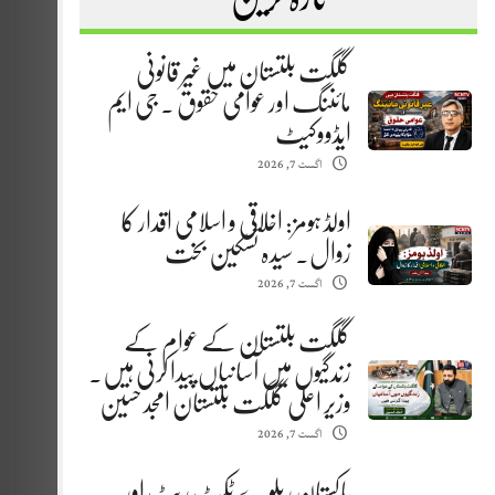
گلگت بلتستان میں غیر قانونی
مائننگ اور عوامی حقوق . جی ایم
ایڈووکیٹ
اگست 7, 2026
اولڈ ہومز: اخلاقی و اسلامی اقدار کا
زوال. سیدہ تسکین بخت
اگست 7, 2026
گلگت بلتستان کے عوام کے
زندگیوں میں آسانیاں پیدا کرنی ہیں.
وزیر اعلیٰ گلگت بلتستان امجد حسین
اگست 7, 2026
پاکستان ریلوے ٹکٹ ریٹ اور