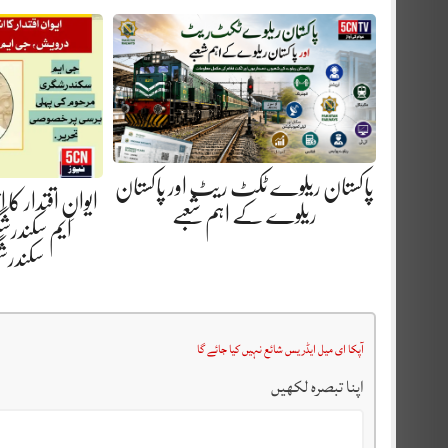
پاکستان ریلوے ٹکٹ ریٹ اور پاکستان
ایوانِ اقتدار کا
ریلوے کے اہم شعبے
ایم سکندرش
سکندر
آپکا ای میل ایڈریس شائع نہیں کیا جائے گا
اپنا تبصرہ لکھیں