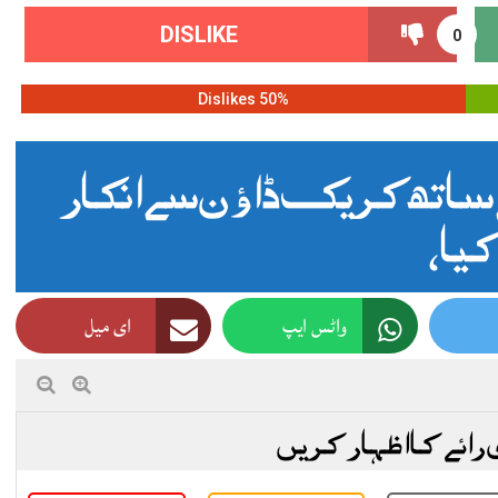
DISLIKE
0
50% Dislikes
 ساتھ کریک ڈاؤن سے انکار
یا،
واٹس ایپ
ای میل
 رائے کا اظہار کریں