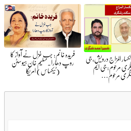
فریدہ خانم: جب غزل نے آواز کا
 انکسار المزاج درویش، جی
روپ دھارا. سلیم خان ہیوسٹن
گری مرحوم: جی ایم
(ٹیکساس) امریکا
شگری مرحوم…