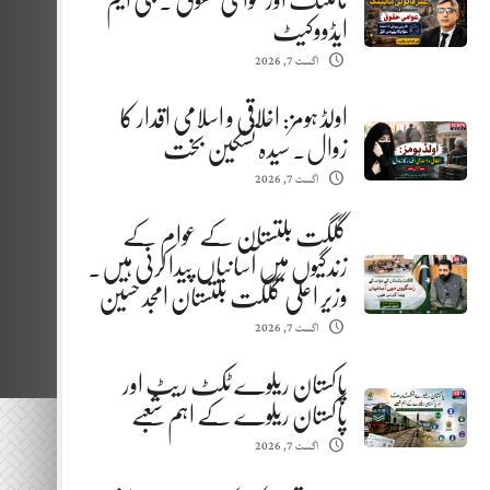
مائننگ اور عوامی حقوق . جی ایم
ایڈووکیٹ
اگست 7, 2026
اولڈ ہومز: اخلاقی و اسلامی اقدار کا
زوال. سیدہ تسکین بخت
اگست 7, 2026
گلگت بلتستان کے عوام کے
زندگیوں میں آسانیاں پیدا کرنی ہیں.
وزیر اعلیٰ گلگت بلتستان امجد حسین
اگست 7, 2026
پاکستان ریلوے ٹکٹ ریٹ اور
پاکستان ریلوے کے اہم شعبے
اگست 7, 2026