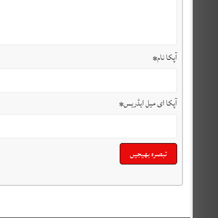
آپکا نام
*
آپکا ای میل ایڈریس
*