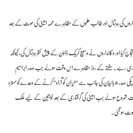
دکانداروں کی ہڑتال اور طالب علموں کے مظاہرے محسہ امینی کی موت کے بعد
اج کیا اور دکانداروں نے وسیع کریک ڈاؤن کے پیش نظر ہڑتال کی، کیونکہ
 بھڑکنے والے مظاہرے 50ویں روز بھی جاری رہے۔ ہفتے کے روز مظاہرے اس وقت ہوئے جب صدر ابراہیم
مریکی صدر جو بائیڈن کی جانب سے “ایران کو آزاد” کرنے کے وعدے کو مسترد
اس وقت شروع ہوئے جب امینی کی گرفتاری کے بعد خواتین کے لیے ملک
وت ہو گئی۔