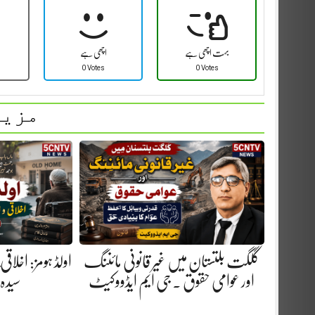
بہت اچھی ہے
اچھی ہے
0 Votes
0 Votes
مزید
گلگت بلتستان میں غیر قانونی مائننگ
اولڈ ہومز: اخلاق
اور عوامی حقوق . جی ایم ایڈووکیٹ
سیدہ