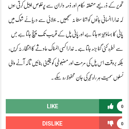
تحریر کے ذریعے متعلقہ حکام اور ذمہ داران سے پُرخلوص اپیل کرتی ہوں
کہ خدارا انسانی جانوں کو اتنا سستا نہ سمجھیں۔ جولائی سے دریائے شوک میں
پانی کا بہاؤ تیز ہو جاتا ہے اور پانی پل کے قریب تک پہنچ جاتا ہے جس
سے خطرہ کئی گنا بڑھ جاتا ہے۔ خدارا کسی المناک حادثے کا انتظار نہ کریں،
بلکہ بروقت اس پل کی مرمت اور مضبوطی کو یقینی بنائیں تاکہ آنے والی
نسلوں سمیت ہر راہ گیر کی جان محفوظ رہ سکے۔
LIKE
0
DISLIKE
0