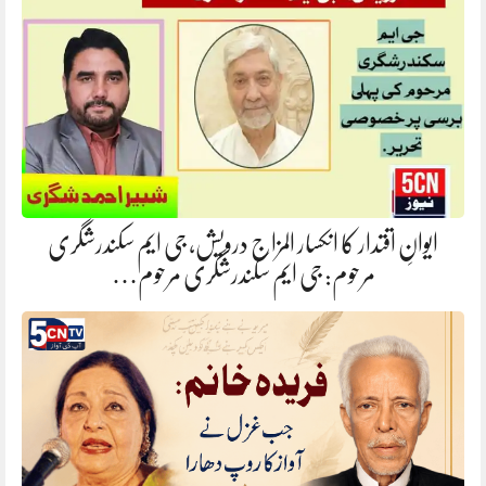
ایوانِ اقتدار کا انکسار المزاج درویش، جی ایم سکندرشگری
مرحوم: جی ایم سکندرشگری مرحوم…