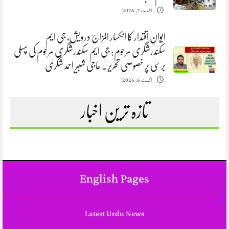
اگست 7, 2026
ایوانِ اقتدار کا انکسار المزاج درویش، جی ایم
سکندرشگری مرحوم: جی ایم سکندرشگری مرحوم کی پہلی
برسی پر خصوصی تحریر. حاجی شبیر احمد شگری
اگست 6, 2026
تازہ ترین اخبار
English Pages
Latest Urdu News