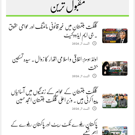
مقبول ترین
گلگت بلتستان میں غیر قانونی مائننگ اور عوامی حقوق
. جی ایم ایڈووکیٹ
اگست 7, 2026
اولڈ ہومز: اخلاقی و اسلامی اقدار کا زوال. سیدہ تسکین
بخت
اگست 7, 2026
گلگت بلتستان کے عوام کے زندگیوں میں آسانیاں
پیدا کرنی ہیں. وزیر اعلیٰ گلگت بلتستان امجد حسین
اگست 7, 2026
پاکستان ریلوے ٹکٹ ریٹ اور پاکستان ریلوے کے
اہم شعبے