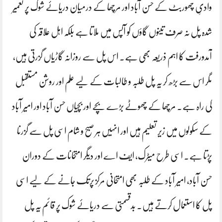
وادیِ چھوربٹ کے حسن آباد اور مرچھا کے درمیان دریائے شوک پر تعمیر
شدہ پل نہ صرف تینوں گاؤں کو آپس میں ملاتا ہے بلکہ اہل علاقہ کی
آمدورفت کا اہم ذریعہ بھی ہے۔ اس پل سے روزانہ گاڑیاں گزرتی ہیں،
مگر اس سے بڑھ کر یہ پل طلبہ و طالبات کے لیے علم اور روشن مستقبل
کی راہ ہے۔ مرچھا کے چھوٹے بڑے بچے اور بچیاں حسن آباد اور امیر آباد
کے سکولوں میں زیر تعلیم ہیں اور انہیں ہر صبح و شام اسی پل سے گزرنا
پڑتا ہے۔ اسی طرح میٹرک، ایف اے اور دیگر امتحانات کے دوران
حسن آباد، امیر آباد کے طلبہ بھی امتحانی مرکز پرتک جانے کے لیے اسی
پل کا استعمال کرتے ہیں۔ بدقسمتی سے دریائے شوک پر قائم یہ پل