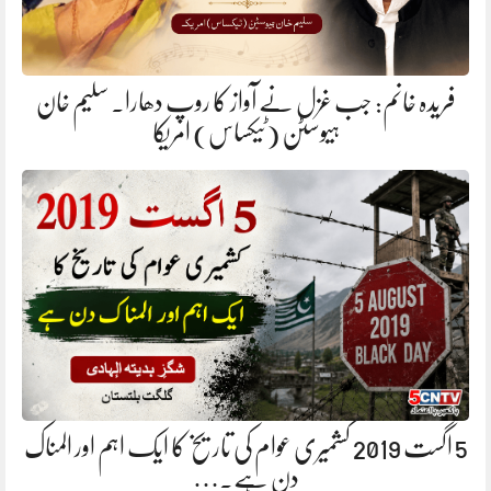
فریدہ خانم: جب غزل نے آواز کا روپ دھارا. سلیم خان
ہیوسٹن (ٹیکساس) امریکا
5 اگست 2019 کشمیری عوام کی تاریخ کا ایک اہم اور المناک
دن ہے.…