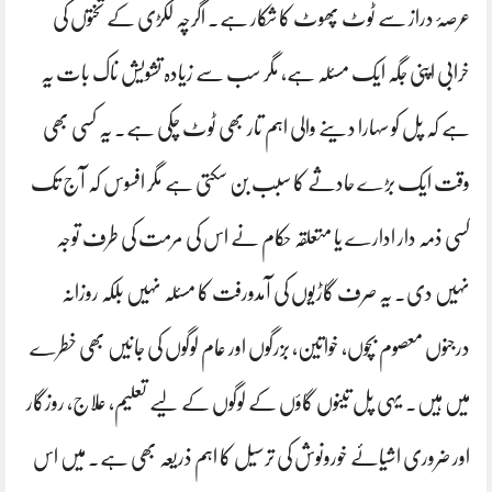
عرصۂ دراز سے ٹوٹ پھوٹ کا شکار ہے۔ اگرچہ لکڑی کے تختوں کی
خرابی اپنی جگہ ایک مسئلہ ہے، مگر سب سے زیادہ تشویش ناک بات یہ
ہے کہ پل کو سہارا دینے والی اہم تار بھی ٹوٹ چکی ہے۔ یہ کسی بھی
وقت ایک بڑے حادثے کا سبب بن سکتی ہے مگر افسوس کہ آج تک
کسی ذمہ دار ادارے یا متعلقہ حکام نے اس کی مرمت کی طرف توجہ
نہیں دی۔ یہ صرف گاڑیوں کی آمدورفت کا مسئلہ نہیں بلکہ روزانہ
درجنوں معصوم بچوں، خواتین، بزرگوں اور عام لوگوں کی جانیں بھی خطرے
میں ہیں۔ یہی پل تینوں گاؤں کے لوگوں کے لیے تعلیم، علاج، روزگار
اور ضروری اشیائے خورونوش کی ترسیل کا اہم ذریعہ بھی ہے۔ میں اس