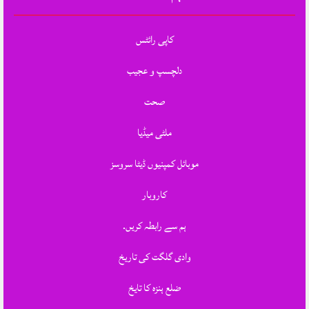
کاپی رائٹس
دلچسپ و عجیب
صحت
ملٹی میڈیا
موبائل کمپنیوں ڈیٹا سروسز
کاروبار
ہم سے رابطہ کریں.
وادی گلگت کی تاریخ
ضلع ہنزہ کا تایخ