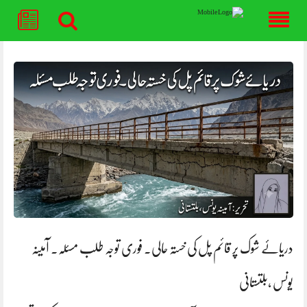
Skip
to
content
دریائے شوک پر قائم پل کی خستہ حالی۔ فوری توجہ طلب مسئلہ. آمینہ
یونس ،بلتستانی