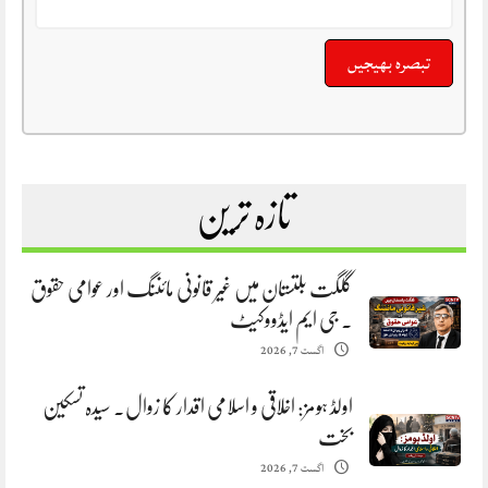
تازہ ترین
گلگت بلتستان میں غیر قانونی مائننگ اور عوامی حقوق
. جی ایم ایڈووکیٹ
اگست 7, 2026
اولڈ ہومز: اخلاقی و اسلامی اقدار کا زوال. سیدہ تسکین
بخت
اگست 7, 2026