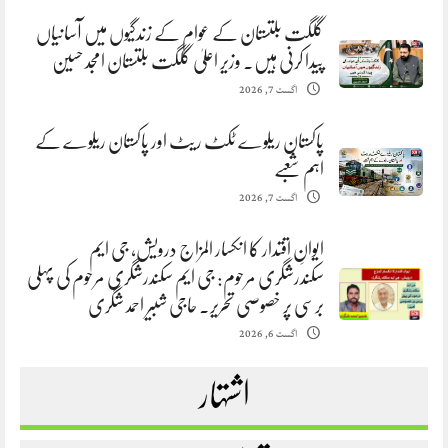
گلگت بلتستان کے عوام کے زندگیوں میں آسانیاں
پیدا کرنی ہیں. وزیر اعلیٰ گلگت بلتستان امجد حسین
اگست 7, 2026
پاکستان ریلوے ٹکٹ ریٹ اور پاکستان ریلوے کے
اہم شعبے
اگست 7, 2026
ایوانِ اقتدار کا انکسار المزاج درویش، جی ایم
سکندرشگری مرحوم: جی ایم سکندرشگری مرحوم کی پہلی
برسی پر خصوصی تحریر. حاجی شبیر احمد شگری
اگست 6, 2026
اشتہار