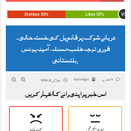
VS
50% Dislikes
50% Likes
دریائے شوک پر قائم پل کی خستہ حالی۔
فوری توجہ طلب مسئلہ. آمینہ یونس
،بلتستانی
0 تبصرے
Esd shigri
جولائی 8, 2026
اس خبر پر اپنی رائے کا اظہار کریں
بہتر ہو سکتی تھی
سخت نا پسند