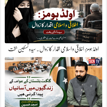
اولڈ ہومز: اخلاقی و اسلامی اقدار کا زوال. سیدہ تسکین بخت