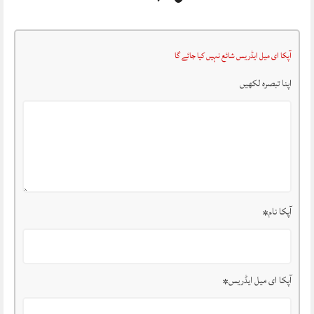
آپکا ای میل ایڈریس شائع نہیں کیا جائے گا
اپنا تبصرہ لکھیں
آپکا نام
*
آپکا ای میل ایڈریس
*