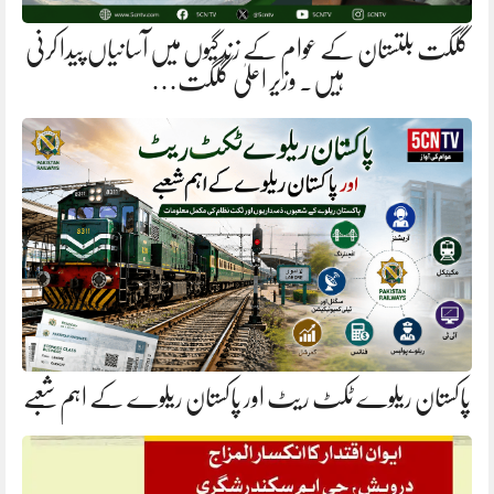
گلگت بلتستان کے عوام کے زندگیوں میں آسانیاں پیدا کرنی
ہیں. وزیر اعلیٰ گلگت…
پاکستان ریلوے ٹکٹ ریٹ اور پاکستان ریلوے کے اہم شعبے