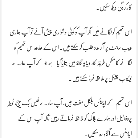
کارکردگی دیکھ سکیں۔
اس تھیم کو لگانے مٰیں اگر آپ کو کوئی دشواری پیش آئے تو آپ ہماری
ویب سائٹ پر آ کر مدد طلب کر سکتے ہیں۔ اس کے علاوہ اس تھیم کو
لگانے کا مکمل طریقہ کار ویڈیو گائڈ میں بتایا گیا ہے جو کے آپ ہمارے
یوٹیوب چینل پر ملاحظہ فرما سکتے ہیں۔
اس تھیم کے اپڈیٹس بلکل مفت ہیں، آپ ہمارے فیس بک پیج، ٹویٹر
پروفائیل اور ہمارے بلاگ کو ملاحظہ فرماتے رہیں تاکہ آپ اس کے
اپڈیٹس سے آگاہ رہ سکیں۔