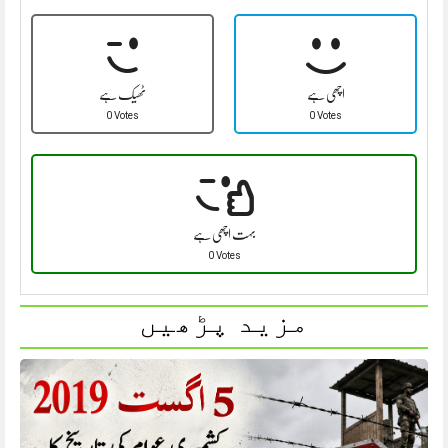
اچھی ہے
ٹھیک ہے
0 Votes
0 Votes
بہت اچھی ہے
0 Votes
مزید پڑھیں