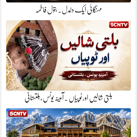
مہنگائی ایک دلدل. بتول فاطمہ
بلتی شالیں اور ٹوپیاں . آمینہ یونس ،بلتستانی