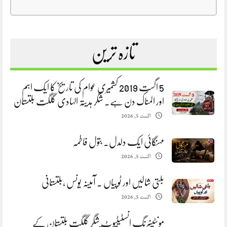
تازہ ترین
5 اگست 2019 کشمیری عوام کی تاریخ کا ایک اہم
اور المناک دن ہے. شگر ہدیتہ الہادی گلگت بلتستان
اگست 5, 2026
مہنگائی ایک دلدل. بتول فاطمہ
اگست 5, 2026
بلتی شالیں اور ٹوپیاں . آمینہ یونس ،بلتستانی
اگست 5, 2026
مونٹینیرنگ انسٹیٹیوٹ شگر گلگت بلتستان کے