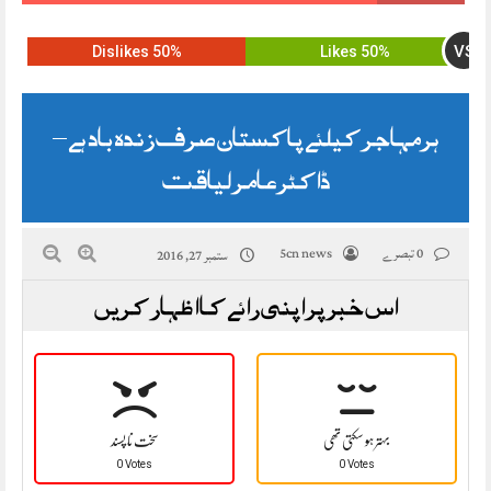
VS
50% Dislikes
50% Likes
ہرمہاجر کیلئے پاکستان صرف زندہ باد ہے –
ڈاکٹر عامر لیاقت
0 تبصرے
5cn news
ستمبر 27, 2016
اس خبر پر اپنی رائے کا اظہار کریں
بہتر ہو سکتی تھی
سخت نا پسند
0 Votes
0 Votes