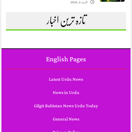
اگست 5, 2026
تازہ ترین اخبار
English Pages
Latest Urdu News
News in Urdu
Gilgit Baltistan News Urdu Today
General News