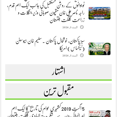
نوجوانوں کے روشن مستقبل کی جانب ایک اہم قدم،
راجہ ناصر علی خان مقپون صوبائی وزیر جنگلات و
زراعت گلگت بلتستان
اگست 5, 2026
سبز پاکستان، خوشحال پاکستان . سلیم خان ہیوسٹن
(ٹیکساس) امریکا
اگست 5, 2026
اشتہار
مقبول ترین
5 اگست 2019 کشمیری عوام کی تاریخ کا ایک اہم
اور المناک دن ہے. شگر ہدیتہ الہادی گلگت بلتستان