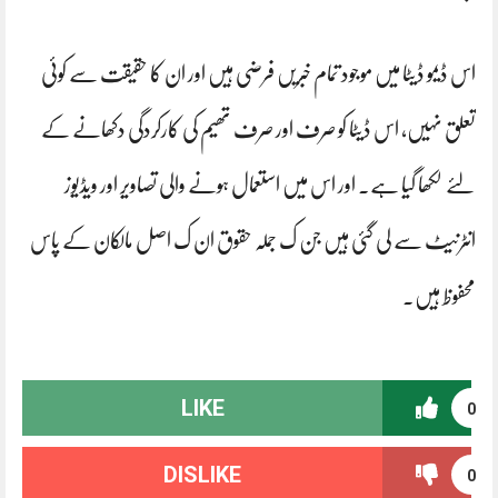
اس ڈیمو ڈیٹا میں موجود تمام خبریں فرضی ہیں اور ان کا حقیقت سے کوئی
تعلق نہیں، اس ڈیٹا کو صرف اور صرف تھیم کی کارکردگی دکھانے کے
لئے لکھا گیا ہے۔ اور اس میں استعمال ہونے والی تصاویر اور ویڈیوز
انٹرنیٹ سے لی گئی ہیں جن ک جملہ حقوق ان ک اصل مالکان کے پاس
محفوظ ہیں۔
LIKE
0
DISLIKE
0