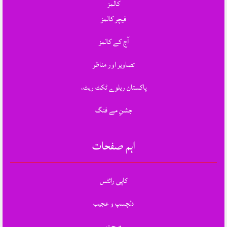
کالمز
فیچر کالمز
آج کے کالمز
تصاویر اور مناظر
پاکستان ریلوے ٹکٹ ریٹ،
جشنِ مے فنگ
اہم صفحات
کاپی رائٹس
دلچسپ و عجیب
صحت