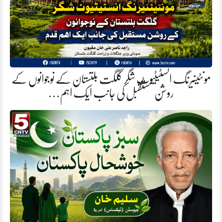
مونٹینیرنگ انسٹیٹیوٹ شگر گلگت بلتستان کے نوجوانوں کے
روشن مستقبل کی جانب ایک اہم…