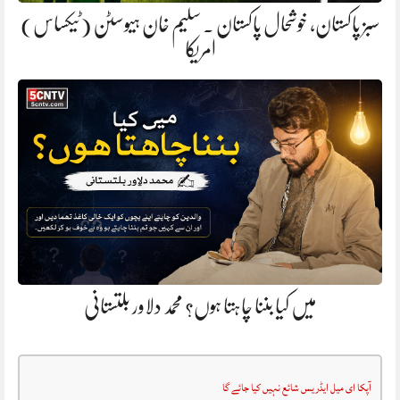
سبز پاکستان، خوشحال پاکستان . سلیم خان ہیوسٹن (ٹیکساس)
امریکا
میں کیا بننا چاہتا ہوں؟ محمد دلاور بلتستانی
آپکا ای میل ایڈریس شائع نہیں کیا جائے گا