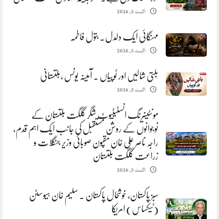
اگست 5, 2026
مہنگائی ایک دلدل. بتول فاطمہ
اگست 5, 2026
بلتی شالیں اور ٹوپیاں . آمینہ یونس ،بلتستانی
اگست 5, 2026
مونٹینیرنگ انسٹیٹیوٹ شگر گلگت بلتستان کے
نوجوانوں کے روشن مستقبل کی جانب ایک اہم قدم،
راجہ ناصر علی خان مقپون صوبائی وزیر جنگلات و
زراعت گلگت بلتستان
اگست 5, 2026
سبز پاکستان، خوشحال پاکستان . سلیم خان ہیوسٹن
(ٹیکساس) امریکا