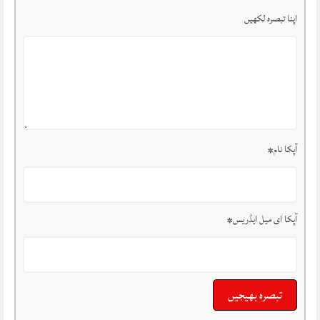
اپنا تبصرہ لکھیں
آپکا نام
*
آپکا ای میل ایڈریس
*