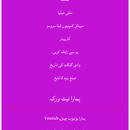
ملٹی میڈیا
موبائل کمپنیوں ڈیٹا سروسز
کاروبار
ہم سے رابطہ کریں.
وادی گلگت کی تاریخ
ضلع ہنزہ کا تایخ
ہمارا نیٹ ورک
ہمارا یوٹیوب چینل, Youtub