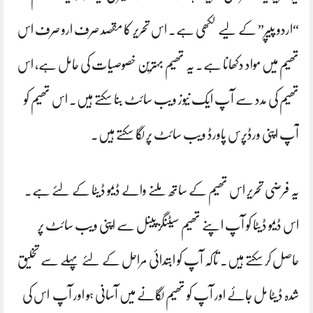
“اردو پیپر” کے لیے لکھی ہے۔ اس تحریر کا مقصد صرف ارو صرف اس
تھیم میں مواد دکھانا ہے۔ یہ تھیم بہترین خصوصیات کی حامل ہے، اس
تھیم کی مدد سے آپ ایک نیوز ویب سائٹ بنا سکتے ہیں۔ اس تھیم کو
آپ اپنی ورڈپرس پاورڈ ویب سائٹ پر لگا سکتے ہیں۔
یہ فرضی تحریر اس تھیم کے ساتھ ملنے والے ڈیمو ڈیٹا کے لئے ہے۔
اس ڈیمو ڈیٹا کو آپ اپنے تھیم سیٹنگز پینل سے اپنی ویب سائٹ پر
حاصل کر سکتے ہیں۔ تاکہ آپ کو ابتدائی مراحل کے لئے پہلے سے تخلیق
شدہ ڈیٹا مل جائے اور آپ کو تھیم لگانے میں آسانی ہو اور آپ اس کی