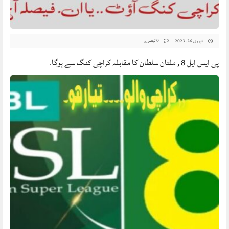
0 تبصرے
فروری 26, 2023
پی ایس ایل 8 , ملتان سلطان کا مقابلہ کراچی کنگ سے ہوگا۔