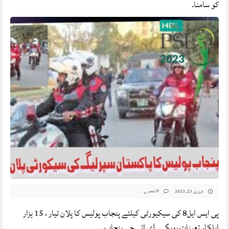
کو سامنا.
0 تبصرے
فروری 23, 2023
پی ایس ایل8 کی سیکیورٹی کیلئے پنجاب پولیس کا پلان تیار ، 15 ہزار
اہلکار تعینات ہوںگے. ڈی ائی جی پنجاب