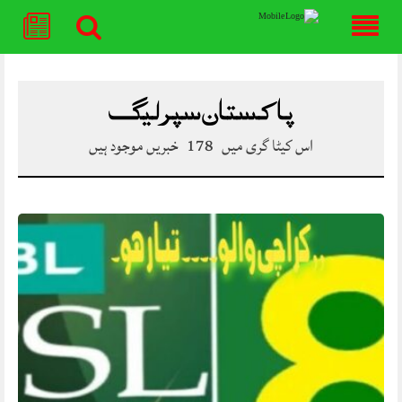
Skip
to
content
پاکستان سپر لیگ
اس کیٹا گری میں
178
خبریں موجود ہیں