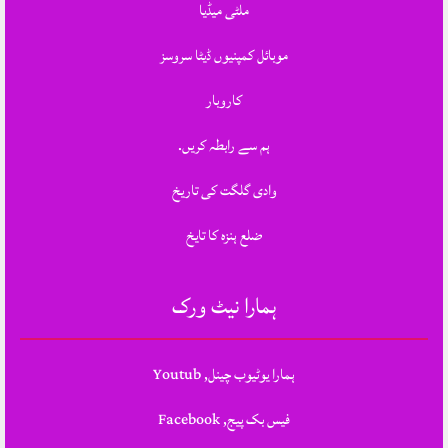
ملٹی میڈیا
موبائل کمپنیوں ڈیٹا سروسز
کاروبار
ہم سے رابطہ کریں.
وادی گلگت کی تاریخ
ضلع ہنزہ کا تایخ
ہمارا نیٹ ورک
ہمارا یوٹیوب چینل, Youtub
فیس بک پیج, Facebook