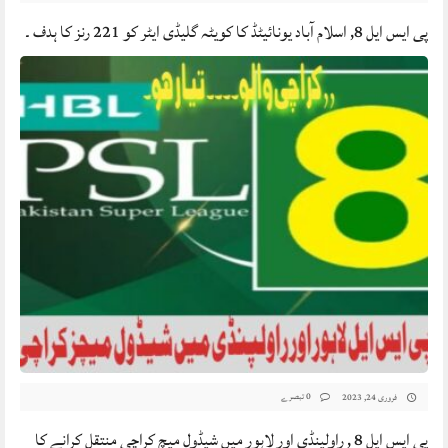
پی ایس ایل 8, اسلام آباد یونائیٹڈ کا کویٹہ گلیڈی ایٹر کو 221 رنز کا ہدف ۔
0 تبصرے
فروری 24, 2023
پی ایس ایل 8 , راولپنڈی اور لاہور میں شیڈول میچ کراچی منتقل کرانے کا