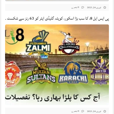
0 تبصرے
فروری 24, 2023
پی ایس ایل 8، کا سب بڑا اسکور، کویٹہ گلیڈی ایٹر کو 63 رنز سے شکست ۔
0 تبصرے
فروری 24, 2023