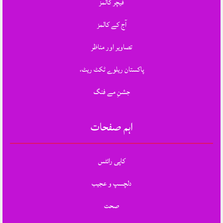
فیچر کالمز
آج کے کالمز
تصاویر اور مناظر
پاکستان ریلوے ٹکٹ ریٹ،
جشنِ مے فنگ
اہم صفحات
کاپی رائٹس
دلچسپ و عجیب
صحت