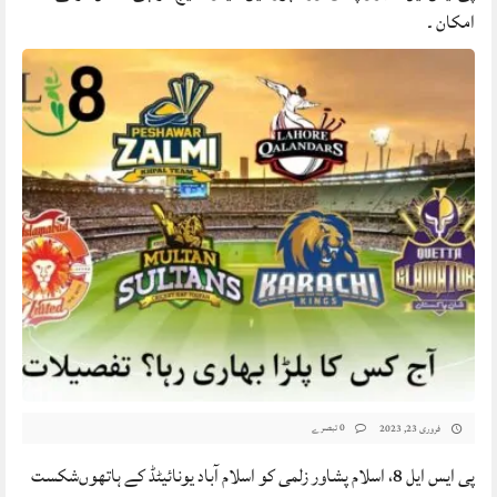
امکان ۔
0 تبصرے
فروری 23, 2023
پی ایس ایل 8، اسلام پشاور زلمی کو اسلام آباد یونائیٹڈ کے ہاتھوں‌شکست