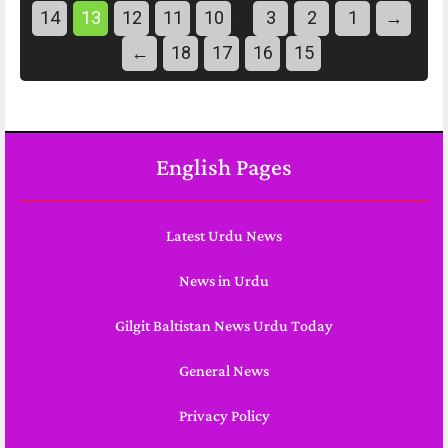
14
13
12
11
10
3
2
1
→
…
←
18
17
16
15
English Pages
Latest Urdu News
News in Urdu
Gilgit Baltistan News Urdu Today
General News
Privacy Policy