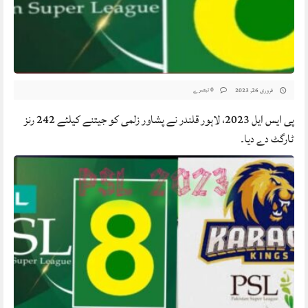
0 تبصرے
فروری 26, 2023
پی ایس ایل 2023، لاہور قلندر نے پشاور زلمی کو جیتنے کیلئے 242 رنز
ٹارگٹ دے دیا۔