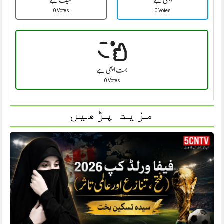
0 Votes
0 Votes
بہت اچھی ہے
0 Votes
مزید پڑھیں