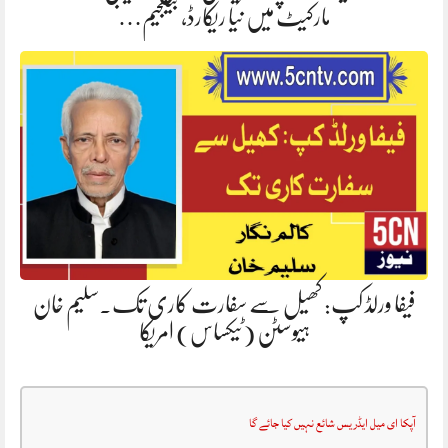
مارکیٹ میں نیا ریکارڈ، بیلجیم…
فیفا ورلڈ کپ: کھیل سے سفارت کاری تک۔سلیم خان
ہیوسٹن (ٹیکساس) امریکا
آپکا ای میل ایڈریس شائع نہیں کیا جائے گا