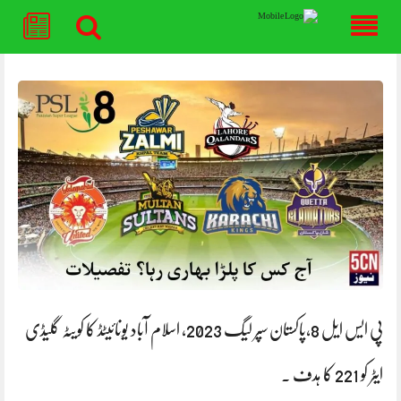
Skip
to
content
پی ایس ایل 8،پاکستان سپر لیگ 2023, اسلام آباد یونائیٹڈ کا کویٹہ گلیڈی
ایٹر کو 221 کا ہدف ۔