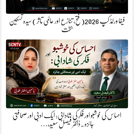
فیفا ورلڈ کپ 2026(فتح، تنازع اور عالمی تاثر) سیدہ تسکین
بخت
احساس کی خوشبو اور فکر کی شادابی: ایک ادبی اور صحافتی
جائزہ.ڈاکٹر فیصل سعید،…