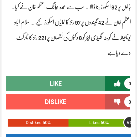
بالوں پر 92 اسکورز بنا ڈالا ۔ سب سے عمدہ بیٹنگ اعظم خان نے کیا۔
اعظم خان نے 42 گیندوں پر 97 رنز کا نمایاں اسکورز کیے . اسلام اباد
یونائیٹڈ نے کویٹہ گلیڈی ایٹر کو 6 وکٹوں کی نقصان پر 221 رنز کا ٹارگٹ
دے دیا ہے
LIKE
0
DISLIKE
0
VS
50% Dislikes
50% Likes