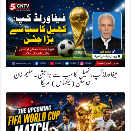
فیفا ورلڈ کپ: کھیل کا سب سے بڑا جشن. سلیم خان
ہیوسٹن (ٹیکساس) امریکا