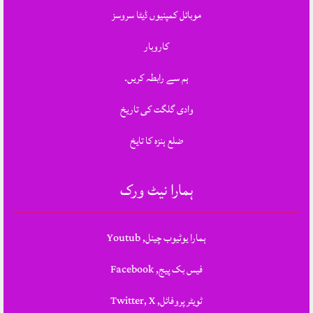
موبائل کمپنیوں ڈیٹا سروسز
کاروبار
ہم سے رابطہ کریں.
وادی گلگت کی تاریخ
ضلع ہنزہ کا تایخ
ہمارا نیٹ ورک
ہمارا یوٹیوب چینل, Youtub
فیس بک پیج, Facebook
ٹویٹر پروفائل, Twitter, X