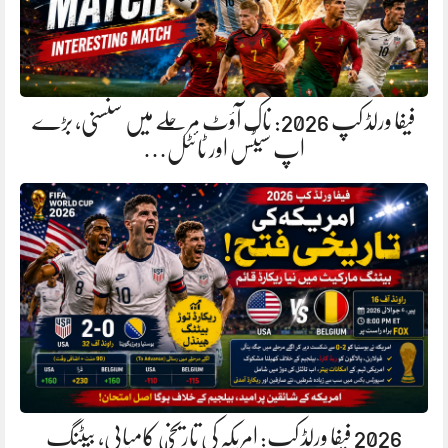
فیفا ورلڈ کپ 2026: ناک آؤٹ مرحلے میں سنسنی، بڑے
اپ سیٹس اور ٹائٹل…
2026 فیفا ورلڈ کپ: امریکہ کی تاریخی کامیابی، بیٹنگ