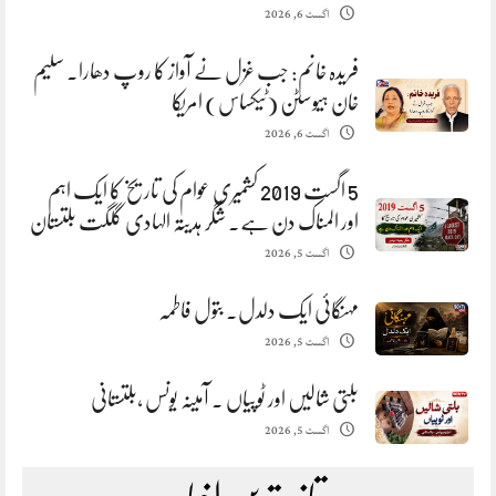
اگست 6, 2026
فریدہ خانم: جب غزل نے آواز کا روپ دھارا. سلیم
خان ہیوسٹن (ٹیکساس) امریکا
اگست 6, 2026
5 اگست 2019 کشمیری عوام کی تاریخ کا ایک اہم
اور المناک دن ہے. شگر ہدیتہ الہادی گلگت بلتستان
اگست 5, 2026
مہنگائی ایک دلدل. بتول فاطمہ
اگست 5, 2026
بلتی شالیں اور ٹوپیاں . آمینہ یونس ،بلتستانی
اگست 5, 2026