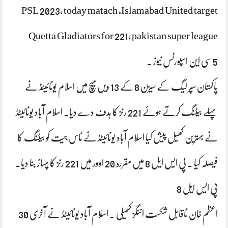
PSL 2023, today matach ,Islamabad United target
Quetta Gladiators for 221، pakistan super league
5 سی این اسپورٹس نیوز ۔
پاکستان سپر لیگ کے سیزن 8 کے 13 ویں میچ میں اسلام یونائیٹڈ نے
پہلے بیٹنگ کرتے ہوئے 221 رنز کا ہدف دے دیا۔ اسلام آباد یونائیٹڈ
نے بہترین کھیل پیش کیا اسلام آباد یونائیٹڈ نے ٹاس جیت کو بیٹنگ کا
فیصلہ کیا ۔ پی ایس ایل 8 میں‌ مقررہ 20 اوور میں 221 رنز کا پہاڑ بنا دیا۔
پی ایس ایل 8
اعظم خان ناقابل شکست اننگز کھیلی ۔ اسلام آباد یونائیٹڈ نے آخری 30