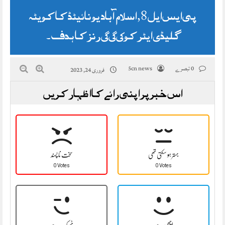
پی ایس ایل 8, اسلام آباد یونائیٹڈ کا کویٹہ
گلیڈی ایٹر کو 221 رنز کا ہدف ۔
0 تبصرے
5cn news
فروری 24, 2023
اس خبر پر اپنی رائے کا اظہار کریں
بہتر ہو سکتی تھی
سخت نا پسند
0 Votes
0 Votes
اچھی ہے
ٹھیک ہے