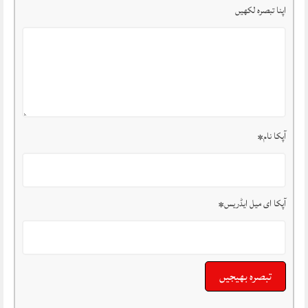
اپنا تبصرہ لکھیں
آپکا نام
*
آپکا ای میل ایڈریس
*