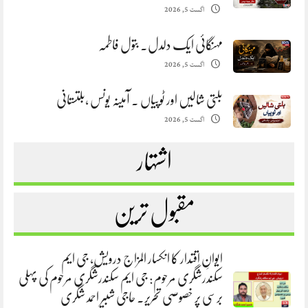
اگست 5, 2026
مہنگائی ایک دلدل. بتول فاطمہ
اگست 5, 2026
بلتی شالیں اور ٹوپیاں . آمینہ یونس ،بلتستانی
اگست 5, 2026
اشتہار
مقبول ترین
ایوانِ اقتدار کا انکسار المزاج درویش، جی ایم
سکندرشگری مرحوم: جی ایم سکندرشگری مرحوم کی پہلی
برسی پر خصوصی تحریر. حاجی شبیر احمد شگری