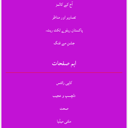
آج کے کالمز
تصاویر اور مناظر
پاکستان ریلوے ٹکٹ ریٹ،
جشنِ مے فنگ
اہم صفحات
کاپی رائٹس
دلچسپ و عجیب
صحت
ملٹی میڈیا