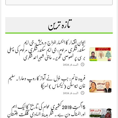
تازہ ترین
ایوانِ اقتدار کا انکسار المزاج درویش، جی ایم
سکندرشگری مرحوم: جی ایم سکندرشگری مرحوم کی پہلی
برسی پر خصوصی تحریر. حاجی شبیر احمد شگری
اگست 6, 2026
فریدہ خانم: جب غزل نے آواز کا روپ دھارا. سلیم
خان ہیوسٹن (ٹیکساس) امریکا
اگست 6, 2026
5 اگست 2019 کشمیری عوام کی تاریخ کا ایک اہم
اور المناک دن ہے. شگر ہدیتہ الہادی گلگت بلتستان