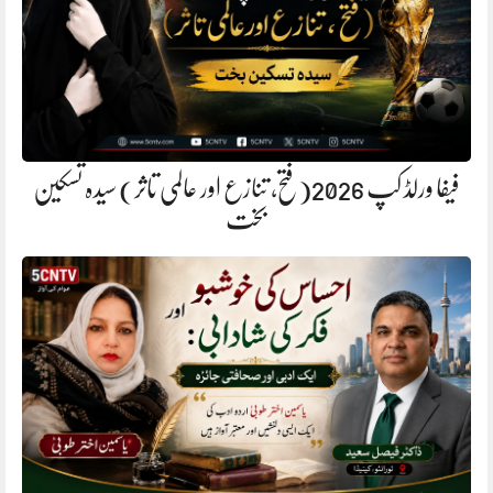
فیفا ورلڈ کپ 2026(فتح، تنازع اور عالمی تاثر) سیدہ تسکین
بخت