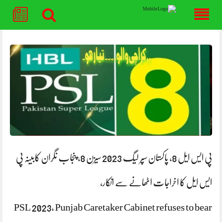
Skip
to
content
پی ایس ایل 8، پاکستان سپر لیگ 2023 سیزن 8، پنجاب نگران کابینہ پی
ایس ایل کا اخراجات اٹھانے سے انکار،
PSL 2023, Punjab Caretaker Cabinet refuses to bear