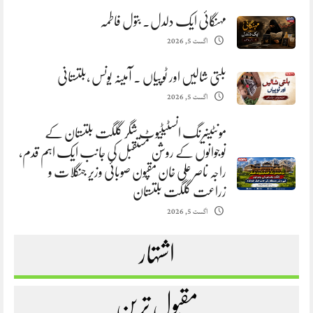
مہنگائی ایک دلدل. بتول فاطمہ
اگست 5, 2026
بلتی شالیں اور ٹوپیاں . آمینہ یونس ،بلتستانی
اگست 5, 2026
مونٹینیرنگ انسٹیٹیوٹ شگر گلگت بلتستان کے
نوجوانوں کے روشن مستقبل کی جانب ایک اہم قدم،
راجہ ناصر علی خان مقپون صوبائی وزیر جنگلات و
زراعت گلگت بلتستان
اگست 5, 2026
اشتہار
مقبول ترین