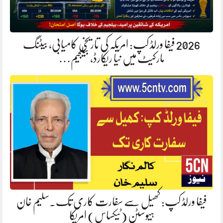
2026 فیفا ورلڈ کپ: امریکہ کی تاریخی کامیابی، بیٹنگ
مارکیٹ میں نیا ریکارڈ، بیلجیم…
فیفا ورلڈ کپ: کھیل سے سفارت کاری تک۔سلیم خان
ہیوسٹن (ٹیکساس) امریکا