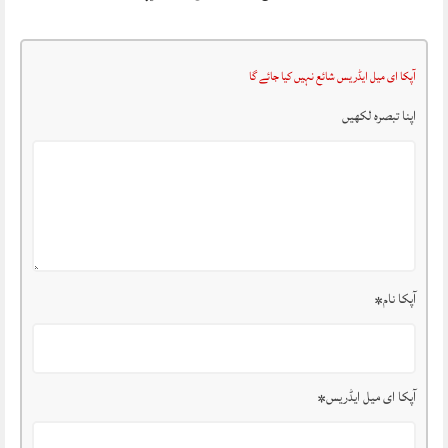
آپکا ای میل ایڈریس شائع نہیں کیا جائے گا
اپنا تبصرہ لکھیں
آپکا نام
*
آپکا ای میل ایڈریس
*