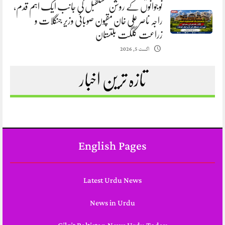
نوجوانوں کے روشن مستقبل کی جانب ایک اہم قدم،
راجہ ناصر علی خان مقپون صوبائی وزیر جنگلات و
زراعت گلگت بلتستان
اگست 5, 2026
تازہ ترین اخبار
English Pages
Latest Urdu News
News in Urdu