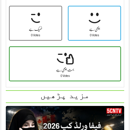
اچھی ہے
ٹھیک ہے
0 Votes
0 Votes
بہت اچھی ہے
0 Votes
مزید پڑھیں