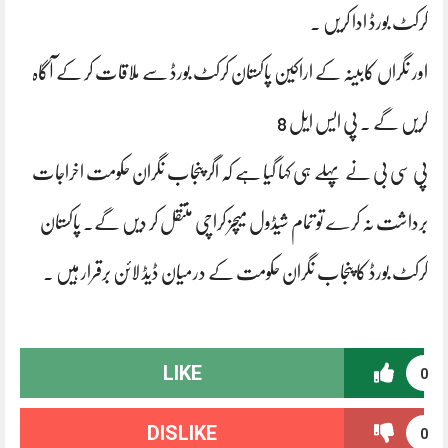
کرکٹ بورڈ ادا کریں ۔
اور نگراں کابینہ کے اراکین پاکستان کرکٹ بورڈ سے ملاقات کر کے آگاہ
کریں گے ۔ پی ایس ایل 8
پی سی بی نے پہلے ہی کہا گیا ہے کہ اگر پنجاب نگران حکومت اخراجات
برداشت نہ کرے تو تمام شیڈول میچز کراچی منتقل کر دیں گے۔ پاکستان
کرکٹ بورڈ کا پنجاب نگران حکومت کے درمیان ڈیڈ لائن برقرار ہیں ۔
LIKE
0
DISLIKE
0