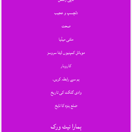
دلچسپ و عجیب
صحت
ملٹی میڈیا
موبائل کمپنیوں ڈیٹا سروسز
کاروبار
ہم سے رابطہ کریں.
وادی گلگت کی تاریخ
ضلع ہنزہ کا تایخ
ہمارا نیٹ ورک