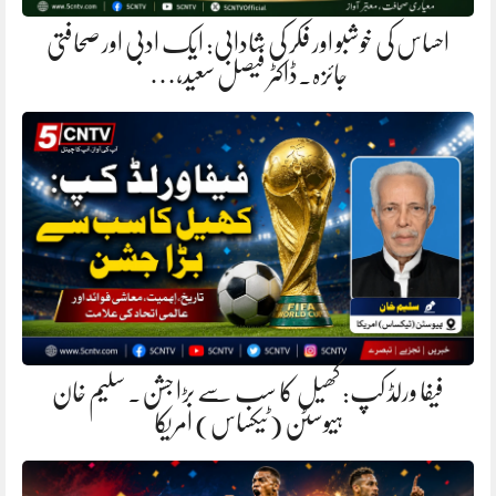
احساس کی خوشبو اور فکر کی شادابی: ایک ادبی اور صحافتی
جائزہ.ڈاکٹر فیصل سعید،…
فیفا ورلڈ کپ: کھیل کا سب سے بڑا جشن. سلیم خان
ہیوسٹن (ٹیکساس) امریکا