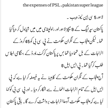
the expenses of PSL ، pakistan super league
لاہور 5 سی این نیوز ویب ۔
پاکستان سپر لیگ کے 9 میچز لاہور اور راولپنڈی میں میں شیڈول کر دیا گیا
تھا۔ لیکن پنجاب کے نگران حکومت نے پی سی بی کو 45 کروڑ کے
اخراجات کے بل تھما دیا تھا جس پر پاکستان کرکٹ بورڈ کے ہنگامی اجلاس
طلب کر گیا تھا۔ پی ایس ایل 8
آج پنجاب کے نگران حکومت کے کابینہ نے یہ فیصلہ کر لیا ہے کہ پی
ایس ایل کے تمام اخراجات اٹھانے سے انکار کر دیا ۔ اور پی سی بی کو کہا
گیا ہے کہ پنجاب حکومت آدھا اخراجات برداشت کرے گا۔ باقی پاکستان