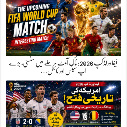
فیفا ورلڈ کپ 2026: ناک آؤٹ مرحلے میں سنسنی، بڑے
اپ سیٹس اور ٹائٹل…