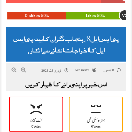
VS
50% Dislikes
50% Likes
پی ایس ایل 8 ، پنجاب نگران کابینہ پی ایس
ایل کا اخراجات اٹھانے سے انکار،
0 تبصرے
5cn news
فروری 25, 2023
اس خبر پر اپنی رائے کا اظہار کریں
بہتر ہو سکتی تھی
سخت نا پسند
0 Votes
0 Votes