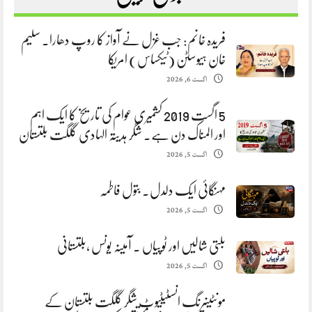
فریدہ خانم: جب غزل نے آواز کا روپ دھارا. سلیم
خان ہیوسٹن (ٹیکساس) امریکا
اگست 6, 2026
5 اگست 2019 کشمیری عوام کی تاریخ کا ایک اہم
اور المناک دن ہے. شگر ہدیتہ الہادی گلگت بلتستان
اگست 5, 2026
مہنگائی ایک دلدل. بتول فاطمہ
اگست 5, 2026
بلتی شالیں اور ٹوپیاں . آمینہ یونس ،بلتستانی
اگست 5, 2026
مونٹینیرنگ انسٹیٹیوٹ شگر گلگت بلتستان کے