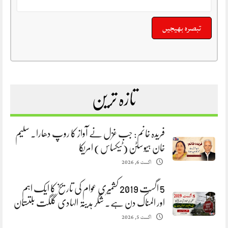
تازہ ترین
فریدہ خانم: جب غزل نے آواز کا روپ دھارا. سلیم
خان ہیوسٹن (ٹیکساس) امریکا
اگست 6, 2026
5 اگست 2019 کشمیری عوام کی تاریخ کا ایک اہم
اور المناک دن ہے. شگر ہدیتہ الہادی گلگت بلتستان
اگست 5, 2026