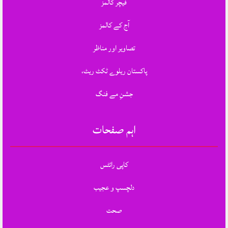
فیچر کالمز
آج کے کالمز
تصاویر اور مناظر
پاکستان ریلوے ٹکٹ ریٹ،
جشنِ مے فنگ
اہم صفحات
کاپی رائٹس
دلچسپ و عجیب
صحت