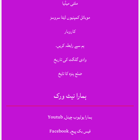
ملٹی میڈیا
موبائل کمپنیوں ڈیٹا سروسز
کاروبار
ہم سے رابطہ کریں.
وادی گلگت کی تاریخ
ضلع ہنزہ کا تایخ
ہمارا نیٹ ورک
ہمارا یوٹیوب چینل, Youtub
فیس بک پیج, Facebook