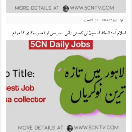
0 تبصرے
اپریل 17, 2024
اسلام آباد الیکٹرک سپلائی کمپنی (آئی ایس سی او) میں نوکری کا موقع