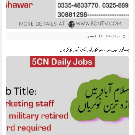
0 تبصرے
مئ 30, 2024
پشاور میں‌سول سیکورٹی گارڈ کی نوکریاں