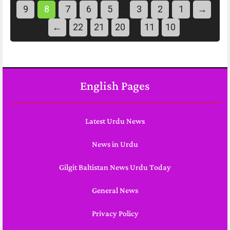
9
8
7
6
5
3
2
1
→
…
←
22
21
20
11
10
…
English Pages
Latest Urdu News
News in Urdu
Gilgit Baltistan News Urdu Today
General News
Privacy Policy