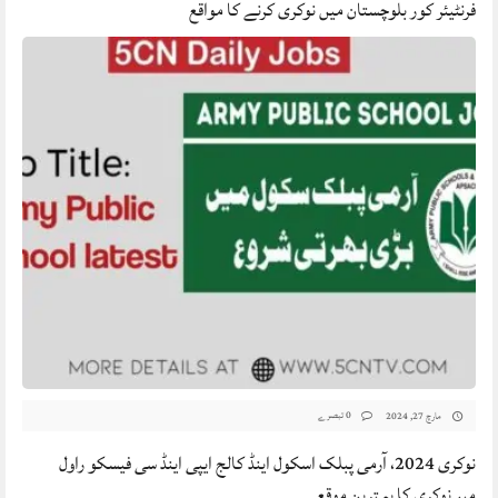
فرنٹیئر کور بلوچستان میں نوکری کرنے کا مواقع
0 تبصرے
مارچ 27, 2024
نوکری 2024، آرمی پبلک اسکول اینڈ کالج ایپی اینڈ سی فیسکو راول
میں‌نوکری کا بہترین موقع