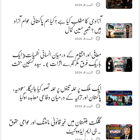
اگست 8, 2026
آزادی کا مطلب کیا ہے؟ کیا ہم پاکستانی عوام آزاد
ہیں؟ شبیر حسین کمال
اگست 8, 2026
معافی اور انتقام کے درمیان انسانی نفسیات(ایک
باریک فرق مگر گہرے اثرات). سیدہ تسکین بخت
اگست 8, 2026
ایک ملک پر حملہ تینوں پر حملہ تصور کیا جائیگا، سعودیہ،
پاکستان اور ترکیہ کے درمیان دفاعی معاہدہ ہوگیا
اگست 8, 2026
گلگت بلتستان میں غیر قانونی مائننگ اور عوامی حقوق
. جی ایم ایڈووکیٹ