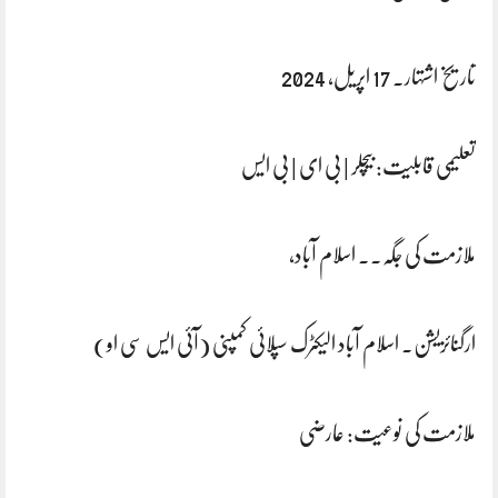
تاریخ اشتہار. 17 اپریل، 2024
تعلیمی قابلیت: بیچلر | بی ای | بی ایس
ملازمت کی جگہ.. اسلام آباد،
ارگنائزیشن. اسلام آباد الیکٹرک سپلائی کمپنی (آئی ایس سی او)
ملازمت کی نوعیت: عارضی