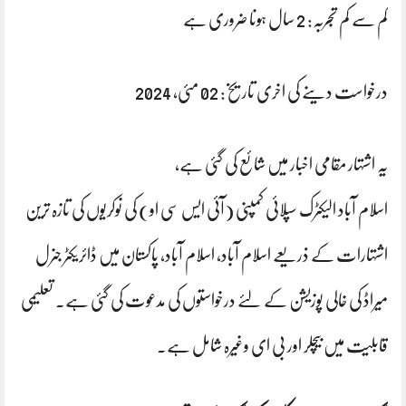
کم سے کم تجربہ: 2 سال ہونا ضروری ہے
درخواست دینے کی اخری تاریخ: 02 مئی، 2024
یہ اشتہار مقامی اخبار میں‌ شائع کی گئی ہے،
اسلام آباد الیکٹرک سپلائی کمپنی (آئی ایس سی او) کی نوکریوں کی تازہ ترین
اشتہارات کے ذریعے اسلام آباد، اسلام آباد، پاکستان میں ڈائریکٹر جنرل
میراڈ کی خالی پوزیشن کے لئے درخواستوں کی مدعوت کی گئی ہے۔ تعلیمی
قابلیت میں بیچلر اور بی ای وغیرہ شامل ہے۔