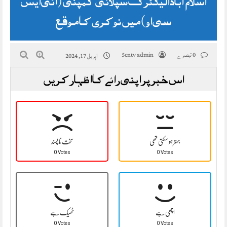
اسلام آباد الیکٹرک سپلائی کمپنی (آئی ایس
سی او) میں نوکری کا موقع
0 تبصرے
5cntv admin
اپریل 17, 2024
اس خبر پر اپنی رائے کا اظہار کریں
بہتر ہو سکتی تھی
سخت نا پسند
0 Votes
0 Votes
اچھی ہے
ٹھیک ہے
0 Votes
0 Votes