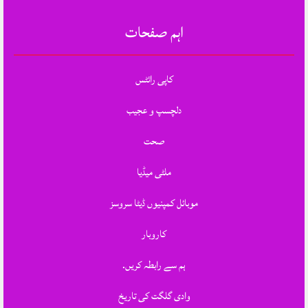
اہم صفحات
کاپی رائٹس
دلچسپ و عجیب
صحت
ملٹی میڈیا
موبائل کمپنیوں ڈیٹا سروسز
کاروبار
ہم سے رابطہ کریں.
وادی گلگت کی تاریخ