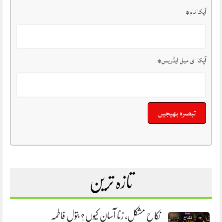
آپکا نام
*
آپکا ای میل ایڈریس
*
تازہ ترین
نکاح مشکل، زنا آسان کیوں؟ بتول فاطمہ