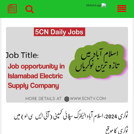
Skip
to
content
نوکری 2024، اسلام آباد الیکٹرک سپلائی کمپنی (آئی ایس سی او) میں
نوکری کا موقع