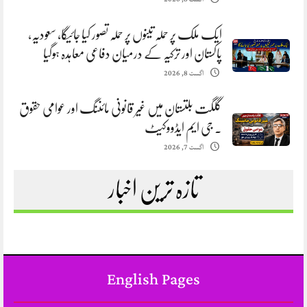
ایک ملک پر حملہ تینوں پر حملہ تصور کیا جائیگا، سعودیہ،
پاکستان اور ترکیہ کے درمیان دفاعی معاہدہ ہوگیا
اگست 8, 2026
گلگت بلتستان میں غیر قانونی مائننگ اور عوامی حقوق
. جی ایم ایڈووکیٹ
اگست 7, 2026
تازہ ترین اخبار
English Pages