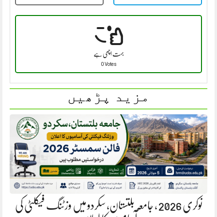
بہت اچھی ہے
0 Votes
مزید پڑھیں
نوکری 2026 ، جامعہ بلتستان، سکردو میں وزٹنگ فیکلٹی کی