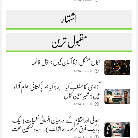
اگست 7, 2026
اشتہار
مقبول ترین
نکاح مشکل، زنا آسان کیوں؟ بتول فاطمہ
اگست 8, 2026
آزادی کا مطلب کیا ہے؟ کیا ہم پاکستانی عوام آزاد
ہیں؟ شبیر حسین کمال
اگست 8, 2026
معافی اور انتقام کے درمیان انسانی نفسیات(ایک
باریک فرق مگر گہرے اثرات). سیدہ تسکین بخت
اگست 8, 2026