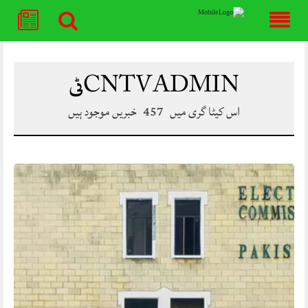
Skip
to
content
5CNTV ADMIN
اس کیٹا گری میں
457
خبریں موجود ہیں