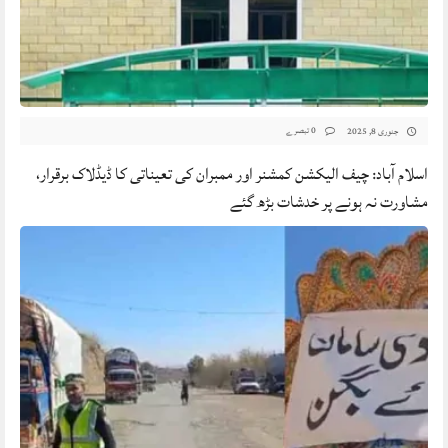
0 تبصرے
جنوری 8, 2025
اسلام آباد: چیف الیکشن کمشنر اور ممبران کی تعیناتی کا ڈیڈلاک برقرار،
مشاورت نہ ہونے پر خدشات بڑھ گئے