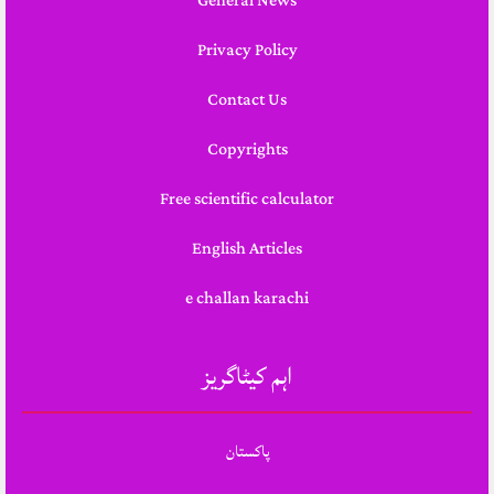
General News
Privacy Policy
Contact Us
Copyrights
Free scientific calculator
English Articles
e challan karachi
اہم کیٹاگریز
پاکستان