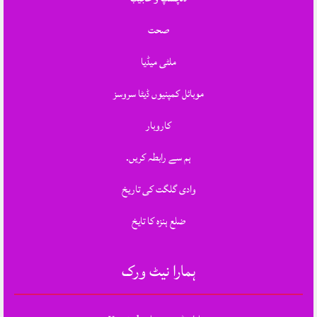
صحت
ملٹی میڈیا
موبائل کمپنیوں ڈیٹا سروسز
کاروبار
ہم سے رابطہ کریں.
وادی گلگت کی تاریخ
ضلع ہنزہ کا تایخ
ہمارا نیٹ ورک