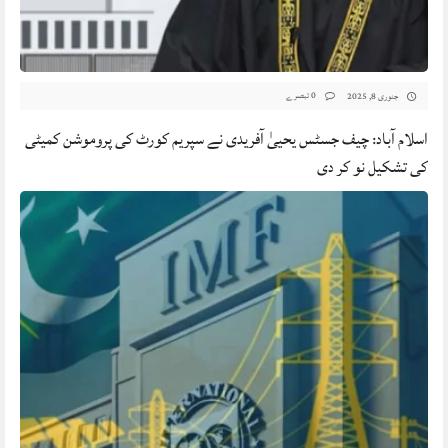
0 تبصرے
جنوری 8, 2025
اسلام آباد: چیف جسٹس یحییٰ آفریدی نے سپریم کورٹ کی پروموشن کمیٹی
کی تشکیل نو کر دی