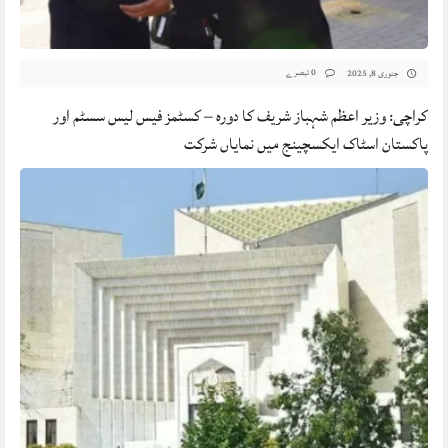
0 تبصرے
جنوری 8, 2025
کراچی: وزیر اعظم شہباز شریف کا دورہ – کسٹمز فیس لیس سسٹم اور
پاکستان اسٹاک ایکسچینج میں نمایاں شرکت