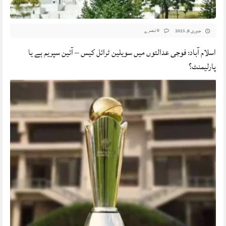
0 تبصرے
جنوری 8, 2025
اسلام آباد: فوجی عدالتوں میں سویلین ٹرائل کیس – آئین سپریم ہے یا
پارلیمنٹ؟