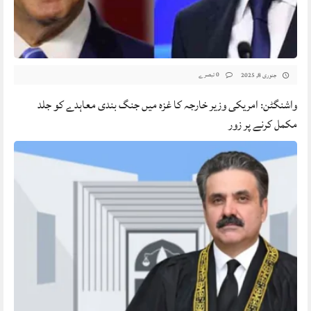
0 تبصرے
جنوری 8, 2025
واشنگٹن: امریکی وزیر خارجہ کا غزہ میں جنگ بندی معاہدے کو جلد
مکمل کرنے پر زور