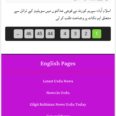
اسلام آباد: سپریم کورٹ نے فوجی عدالتوں میں سویلینز کے ٹرائل سے
متعلق اہم نکات پر وضاحت طلب کر لی
←
46
45
44
4
3
2
1
…
English Pages
Latest Urdu News
News in Urdu
Gilgit Baltistan News Urdu Today