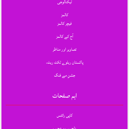
ٹیکنالوجی
کالمز
فیچر کالمز
آج کے کالمز
تصاویر اور مناظر
پاکستان ریلوے ٹکٹ ریٹ،
جشنِ مے فنگ
اہم صفحات
کاپی رائٹس
دلچسپ و عجیب