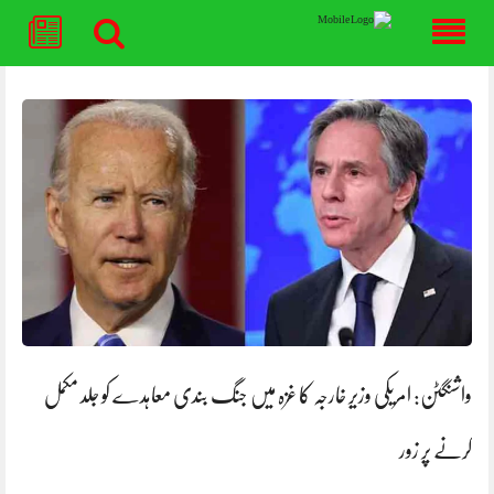
Skip
to
content
واشنگٹن: امریکی وزیر خارجہ کا غزہ میں جنگ بندی معاہدے کو جلد مکمل
کرنے پر زور