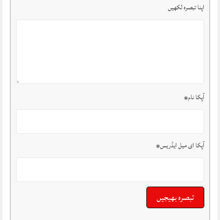
اپنا تبصرہ لکھیں
آپکا نام
*
آپکا ای میل ایڈریس
*