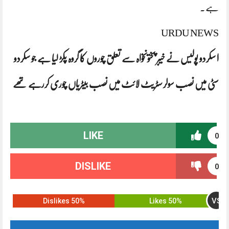
ہے۔
URDU NEWS
ا سکردو پولیس نے خیبر پختونخواہ سے تعلق چوروں کا گروہ پکڑ لیا ہے جو سکردو
سٹی میں نصب سولر سٹریٹ لائٹ میں نصب بیٹریاں چوری کررہے تھے
LIKE
0
DISLIKE
0
VS
50% Dislikes
50% Likes