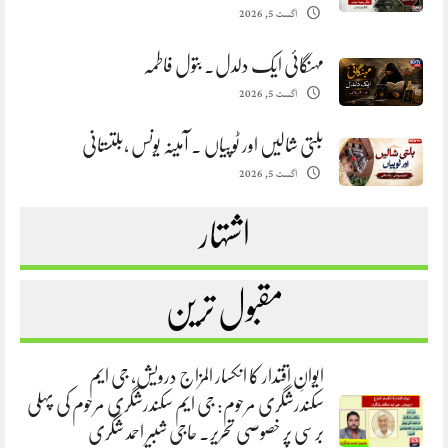
اگست 5, 2026
مہنگائی ایک دلدل. بتول فاطمہ
اگست 5, 2026
بلتی شالیں اور ٹوپیاں . آمینہ یونس ،بلتستانی
اگست 5, 2026
اشتہار
مقبول ترین
ایوانِ اقتدار کا انکسار المزاج درویش، جی ایم
سکندرشگری مرحوم: جی ایم سکندرشگری مرحوم کی پہلی
برسی پر خصوصی تحریر. حاجی شبیر احمد شگری