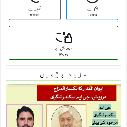
اچھی ہے
ٹھیک ہے
0 Votes
0 Votes
بہت اچھی ہے
0 Votes
مزید پڑھیں