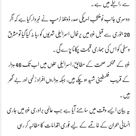
سے رابطے میں ہے۔
دوسری جانب نومنتخب امریکی صدر ڈونلڈ ٹرمپ نے خبردار کیا ہے کہ اگر
20 جنوری سے قبل غزہ میں یرغمال اسرائیلی شہریوں کو رہا نہ کیا گیا تو مشرق
وسطیٰ کو اس کی بھاری قیمت چکانا پڑے گی۔
غزہ کے محکمہ صحت کے مطابق، اسرائیلی حملوں میں اب تک 46 ہزار
کے قریب فلسطینی شہید ہو چکے ہیں، جبکہ ہزاروں افراد زخمی اور بے گھر
ہیں۔
یہ بیان ایسے وقت میں سامنے آیا ہے جب عالمی برادری غزہ میں جاری
انسانی بحران کے خاتمے کے لیے فوری اقدامات کا مطالبہ کر رہی