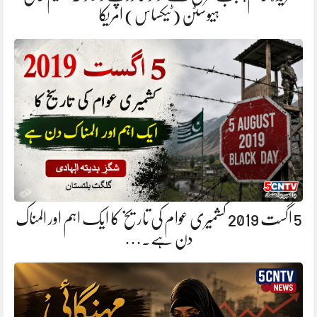
ہیوسٹن (ٹیکساس) امریکا
5 اگست 2019 کشمیری عوام کی تاریخ کا ایک اہم اور المناک
دن ہے.…