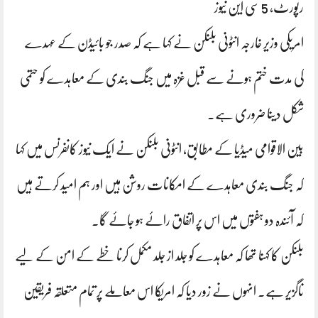
رپورٹ، 5 سی این نیوز
امریکی وزیر خارجہ انٹونی بلنکن نے کہا ہے کہ صدر جو بائیڈن کے عہدے
کی مدت ختم ہونے سے قبل غزہ میں جنگ بندی کے معاہدے کو حتمی
شکل دینا ضروری ہے۔
بین الاقوامی میڈیا کے مطابق، انٹونی بلنکن نے ایک نیوز کانفرنس میں کہا
کہ جنگ بندی معاہدے کے امکانات روشن ہیں اور ہم امید کرتے ہیں
کہ آئندہ دو ہفتوں میں اس پر اتفاق رائے ہو جائے گا۔
بلنکن کا کہنا تھا کہ معاہدے کو جلد از جلد مکمل کرنا خطے کے امن کے لیے
ناگزیر ہے۔ انہوں نے زور دیا کہ امریکا اس معاملے پر تمام متعلقہ فریقین