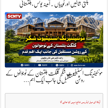
بلتی شالیں اور ٹوپیاں . آمینہ یونس ،بلتستانی
مونٹینیرنگ انسٹیٹیوٹ شگر گلگت بلتستان کے نوجوانوں کے
روشن مستقبل کی جانب ایک اہم…
آپکا ای میل ایڈریس شائع نہیں کیا جائے گا