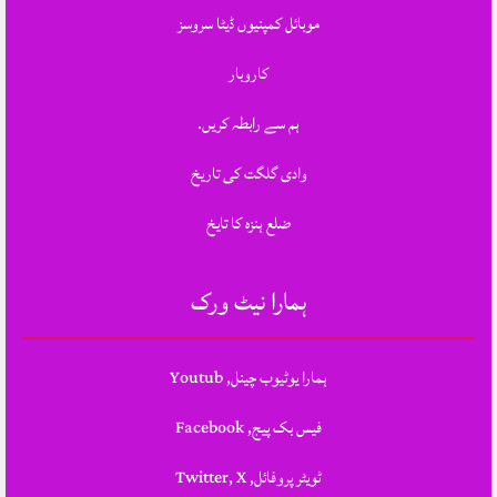
موبائل کمپنیوں ڈیٹا سروسز
کاروبار
ہم سے رابطہ کریں.
وادی گلگت کی تاریخ
ضلع ہنزہ کا تایخ
ہمارا نیٹ ورک
ہمارا یوٹیوب چینل, Youtub
فیس بک پیج, Facebook
ٹویٹر پروفائل, Twitter, X