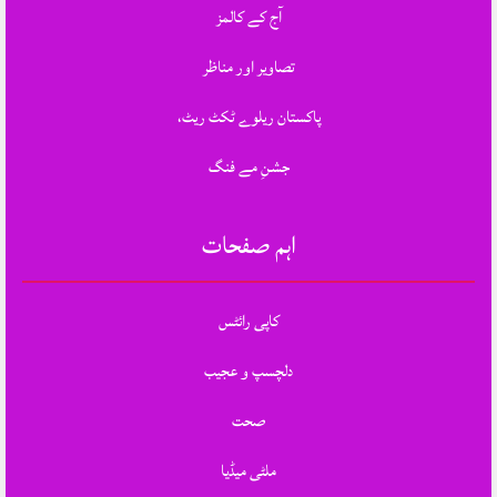
آج کے کالمز
تصاویر اور مناظر
پاکستان ریلوے ٹکٹ ریٹ،
جشنِ مے فنگ
اہم صفحات
کاپی رائٹس
دلچسپ و عجیب
صحت
ملٹی میڈیا