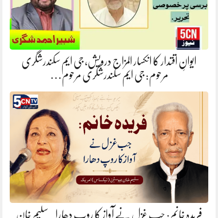
ایوانِ اقتدار کا انکسار المزاج درویش، جی ایم سکندرشگری
مرحوم: جی ایم سکندرشگری مرحوم…
فریدہ خانم: جب غزل نے آواز کا روپ دھارا. سلیم خان