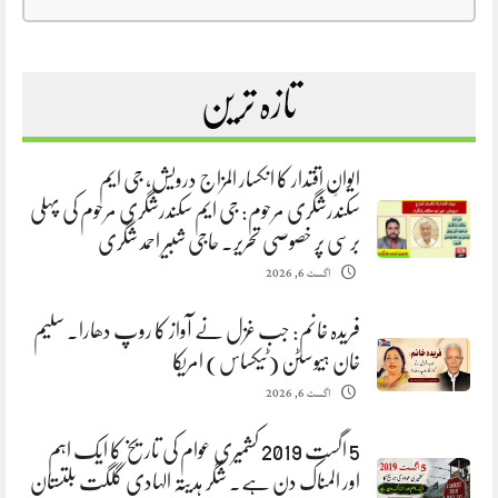
تازہ ترین
ایوانِ اقتدار کا انکسار المزاج درویش، جی ایم
سکندرشگری مرحوم: جی ایم سکندرشگری مرحوم کی پہلی
برسی پر خصوصی تحریر. حاجی شبیر احمد شگری
اگست 6, 2026
فریدہ خانم: جب غزل نے آواز کا روپ دھارا. سلیم
خان ہیوسٹن (ٹیکساس) امریکا
اگست 6, 2026
5 اگست 2019 کشمیری عوام کی تاریخ کا ایک اہم
اور المناک دن ہے. شگر ہدیتہ الہادی گلگت بلتستان