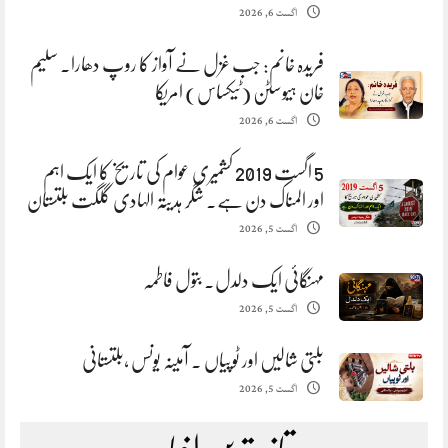
اگست 6, 2026
فریدہ خانم: جب غزل نے آواز کا روپ دھارا. سلیم
خان ہیوسٹن (ٹیکساس) امریکا
اگست 6, 2026
5 اگست 2019 کشمیری عوام کی تاریخ کا ایک اہم
اور المناک دن ہے. شگر ہدیتہ الہادی گلگت بلتستان
اگست 5, 2026
مہنگائی ایک دلدل. بتول فاطمہ
اگست 5, 2026
بلتی شالیں اور ٹوپیاں . آمینہ یونس ،بلتستانی
اگست 5, 2026