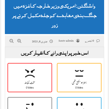
واشنگٹن: امریکی وزیر خارجہ کا غزہ میں
جنگ بندی معاہدے کو جلد مکمل کرنے پر
زور
0 تبصرے
5cntv admin
جنوری 8, 2025
اس خبر پر اپنی رائے کا اظہار کریں
بہتر ہو سکتی تھی
سخت نا پسند
0 Votes
0 Votes