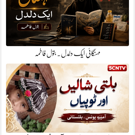
مہنگائی ایک دلدل. بتول فاطمہ