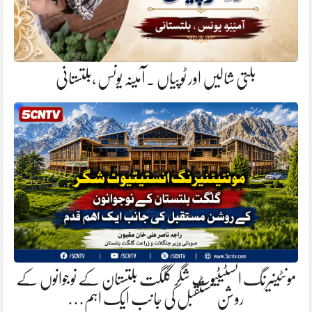
بلتی شالیں اور ٹوپیاں . آمینہ یونس ،بلتستانی
مونٹینیرنگ انسٹیٹیوٹ شگر گلگت بلتستان کے نوجوانوں کے
روشن مستقبل کی جانب ایک اہم…