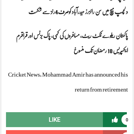
دلچسپ میچ میں سن رائزرز حیدرآباد کوصرف4رنز سے شکست
پاکستان ریلوے ٹکٹ ریٹ، مسافروں کی کمی، پاک بزنس اور قراقرم
ایکسپریس 18 رمضان تک منسوخ
Cricket News, Mohammad Amir has announced his
return from retirement
LIKE
0