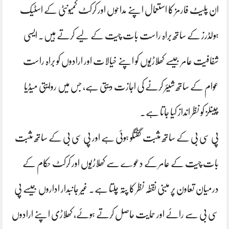
ان پلیٹ فارمز کا استعمال اپنے مداحوں اور کرکٹ کمیونٹی کے اسٹیک
ہولڈرز کے ساتھ براہ راست بات چیت کے لیے کرتے ہیں۔ ایسی
شفافیت عامر جیسے کھلاڑیوں کو اپنے خیالات اور ارادوں کو براہ راست
عوام کے ساتھ شیئر کرنے کی اجازت دیتی ہے، جس میں روایتی میڈیا
چینلز کو نظر انداز کیا جاتا ہے۔
پی سی بی کے ساتھ مثبت گفتگو ہوئی ہے اور پی سی بی کے ساتھ مثبت
بات چیت کے عامر کے دعوے سے کھلاڑیوں اور کرکٹ حکام کے
درمیان تعاون پر مبنی نقطہ نظر کا پتہ چلتا ہے۔ غیر جانبدار اداروں جیسے پی
سی بی سے رائے اور حمایت حاصل کرتے ہوئے، کھلاڑی اپنے ارادوں