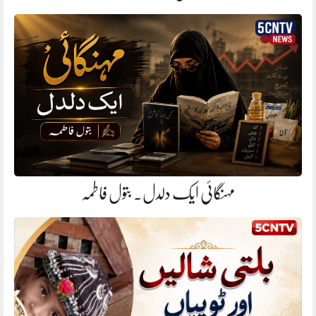
مہنگائی ایک دلدل. بتول فاطمہ