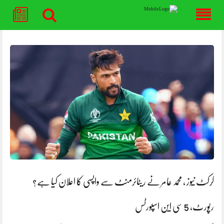
Skip
to
content
کرکٹ نیوز ، محمد عامر نے ریٹائرمنٹ سے واپسی کا اعلان کیا ہے؟
رپورٹ، 5 سی این اسپورٹس