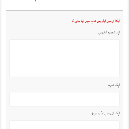
آپکا ای میل ایڈریس شائع نہیں کیا جائے گا
اپنا تبصرہ لکھیں
آپکا نام
*
آپکا ای میل ایڈریس
*