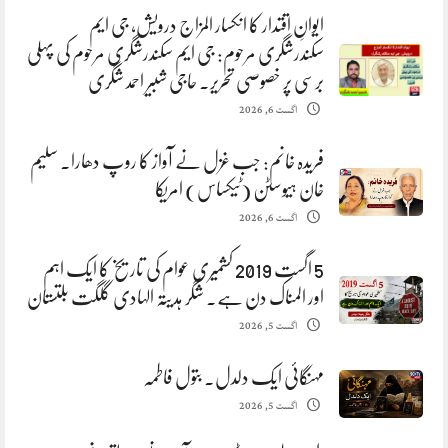
ایوانِ اقتدار کا انکسار المزاج درویش، جی ایم
سکندرشگری مرحوم: جی ایم سکندرشگری مرحوم کی پہلی
برسی پر خصوصی تحریر. حاجی شبیر احمد شگری
اگست 6, 2026
فریدہ خانم: جب غزل نے آواز کا روپ دھارا. سلیم
خان ہیوسٹن (ٹیکساس) امریکا
اگست 6, 2026
5 اگست 2019 کشمیری عوام کی تاریخ کا ایک اہم
اور المناک دن ہے. شگر ہدیتہ الہادی گلگت بلتستان
اگست 5, 2026
مہنگائی ایک دلدل. بتول فاطمہ
اگست 5, 2026