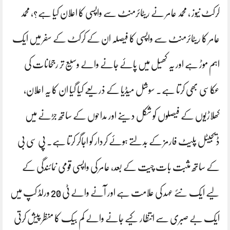
کرکٹ نیوز ، محمد عامر نے ریٹائرمنٹ سے واپسی کا اعلان کیا ہے؟، محمد
عامر کا ریٹائرمنٹ سے واپسی کا فیصلہ ان کے کرکٹ کے سفر میں ایک
اہم موڑ ہے اور یہ کھیل میں پائے جانے والے وسیع تر رجحانات کی
عکاسی بھی کرتا ہے۔ سوشل میڈیا کے ذریعے کیا گیا ان کا یہ اعلان،
کھلاڑیوں کے فیصلوں کو شکل دینے اور مداحوں کے ساتھ جڑنے میں
ڈیجیٹل پلیٹ فارمز کے بدلتے ہوئے کردار کو اجاگر کرتا ہے۔ پی سی بی
کے ساتھ مثبت بات چیت کے بعد، عامر کی واپسی قومی نمائندگی کے
لیے ایک نئے عہد کی علامت ہے اور آنے والے ٹی 20 ورلڈ کپ میں
ایک بے صبری سے انتظار کیے جانے والے کم بیک کا منظر پیش کرتی