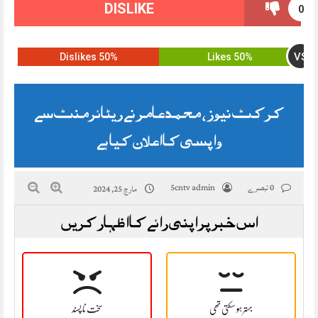
DISLIKE
0
VS
50% Dislikes
50% Likes
کرکٹ نیوز ، محمد عامر نے ریٹائرمنٹ سے
واپسی کا اعلان کیا ہے
0 تبصرے
5cntv admin
مارچ 25, 2024
اس خبر پر اپنی رائے کا اظہار کریں
بہتر ہو سکتی تھی
سخت نا پسند