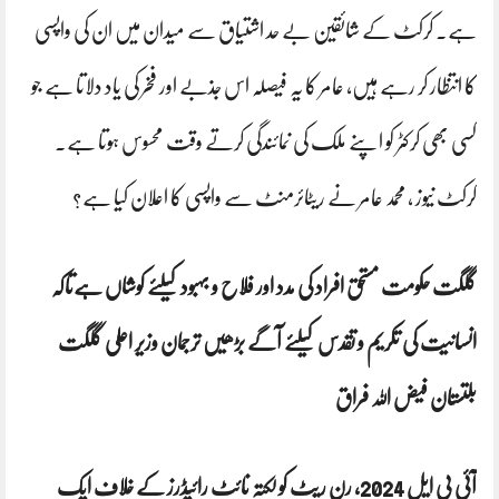
ہے۔ کرکٹ کے شائقین بے حد اشتیاق سے میدان میں ان کی واپسی
کا انتظار کر رہے ہیں، عامر کا یہ فیصلہ اس جذبے اور فخر کی یاد دلاتا ہے جو
کسی بھی کرکٹر کو اپنے ملک کی نمائندگی کرتے وقت محسوس ہوتا ہے۔
کرکٹ نیوز ، محمد عامر نے ریٹائرمنٹ سے واپسی کا اعلان کیا ہے؟
گلگت حکومت مستحق افراد کی مدد اور فلاح و بہبود کیلئے کوشاں ہےتاکہ
انسانیت کی تکریم و تقدس کیلئے آگے بڑھیں ترجمان وزیر اعلی گلگت
بلتستان فیض اللہ فراق
آئی پی ایل 2024، رن ریٹ کولکتہ نائٹ رائیڈرز کے خلاف ایک