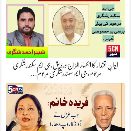
ایوانِ اقتدار کا انکسار المزاج درویش، جی ایم سکندرشگری
مرحوم: جی ایم سکندرشگری مرحوم…