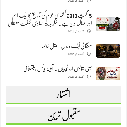
اگست 6, 2026
5 اگست 2019 کشمیری عوام کی تاریخ کا ایک اہم
اور المناک دن ہے. شگر ہدیتہ الہادی گلگت بلتستان
اگست 5, 2026
مہنگائی ایک دلدل. بتول فاطمہ
اگست 5, 2026
بلتی شالیں اور ٹوپیاں . آمینہ یونس ،بلتستانی
اگست 5, 2026
اشتہار
مقبول ترین