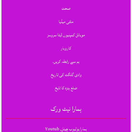
صحت
ملٹی میڈیا
موبائل کمپنیوں ڈیٹا سروسز
کاروبار
ہم سے رابطہ کریں.
وادی گلگت کی تاریخ
ضلع ہنزہ کا تایخ
ہمارا نیٹ ورک
ہمارا یوٹیوب چینل, Youtub