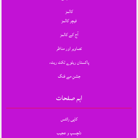
کالمز
فیچر کالمز
آج کے کالمز
تصاویر اور مناظر
پاکستان ریلوے ٹکٹ ریٹ،
جشنِ مے فنگ
اہم صفحات
کاپی رائٹس
دلچسپ و عجیب