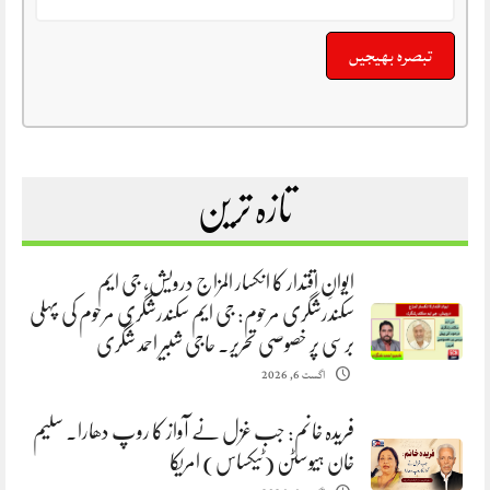
تازہ ترین
ایوانِ اقتدار کا انکسار المزاج درویش، جی ایم
سکندرشگری مرحوم: جی ایم سکندرشگری مرحوم کی پہلی
برسی پر خصوصی تحریر. حاجی شبیر احمد شگری
اگست 6, 2026
فریدہ خانم: جب غزل نے آواز کا روپ دھارا. سلیم
خان ہیوسٹن (ٹیکساس) امریکا