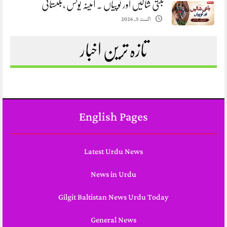
بلتی شالیں اور ٹوپیاں . آمینہ یونس ،بلتستانی
اگست 5, 2026
تازہ ترین اخبار
English Pages
Latest Urdu News
News in Urdu
Gilgit Baltistan News Urdu Today
General News