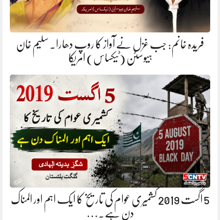
فریدہ خانم: جب غزل نے آواز کا روپ دھارا. سلیم خان
ہیوسٹن (ٹیکساس) امریکا
5 اگست 2019 کشمیری عوام کی تاریخ کا ایک اہم اور المناک
دن ہے.…