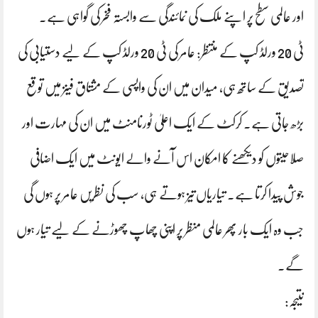
اور عالمی سطح پر اپنے ملک کی نمائندگی سے وابستہ فخر کی گواہی ہے۔
ٹی 20 ورلڈ کپ کے منتظر: عامر کی ٹی 20 ورلڈ کپ کے لیے دستیابی کی
تصدیق کے ساتھ ہی، میدان میں ان کی واپسی کے مشتاق فینز میں توقع
بڑھ جاتی ہے۔ کرکٹ کے ایک اعلیٰ ٹورنامنٹ میں ان کی مہارت اور
صلاحیتوں کو دیکھنے کا امکان اس آنے والے ایونٹ میں ایک اضافی
جوش پیدا کرتا ہے۔ تیاریاں تیز ہوتے ہی، سب کی نظریں عامر پر ہوں گی
جب وہ ایک بار پھر عالمی منظر پر اپنی چھاپ چھوڑنے کے لیے تیار ہوں
گے۔
نتیجہ: