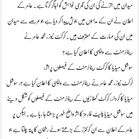
میدان میں اترنے کی ان کی گہری خواہش کو اجاگر کرتا ہے۔ عامر کے
اعلان نے ان کے مداحوں میں جوش پیدا کر دیا ہے جو عرصے سے میدان
میں ان کی مہارت کے معترف ہیں۔ کرکٹ نیوز ، محمد عامر نے
ریٹائرمنٹ سے واپسی کا اعلان کیا ہے؟
سوشل میڈیا کا کرکٹ ریٹائرمنٹ کے فیصلوں پر اثر:
کرکٹ نیوز ، محمد عامر نے ریٹائرمنٹ سے واپسی کا اعلان کیا ہے؟، سوشل
میڈیا کا کردار: کرکٹ کھلاڑیوں کے ریٹائرمنٹ کے فیصلوں کو شکل دینے
میں سوشل میڈیا پلیٹ فارمز کا اثر واضح طور پر بڑھتا جا رہا ہے۔ ایکس پر
عامر کے اعلان سے ان کرکٹرز کے بڑھتے ہوئے رجحان کا پتہ چلتا ہے جو