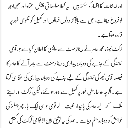
اور خدشات کا اظہار کر سکتے ہیں۔ یہ کھلا مواصلاتی چینل اعتماد اور سمجھ بوجھ
کو فروغ دیتا ہے، جس سے بالآخر دونوں فریقوں اور کھیل کو مجموعی طور پر
فائدہ ہوتا ہے۔
کرکٹ نیوز ، محمد عامر نے ریٹائرمنٹ سے واپسی کا اعلان کیا ہے؟، قومی
نمائندگی کے جذبے کی دوبارہ بیداری: ریٹائرمنٹ سے باہر آنے کا عامر کا
فیصلہ قومی ٹیم کی نمائندگی کے لیے جذبے کی دوبارہ بیداری کی عکاسی کرتا
ہے۔ اگرچہ وہ عارضی طور پر کھیل سے دور ہو گئے، لیکن کرکٹ اور اپنے
ملک کے لیے عامر کی پائیدار محبت نے قومی جرسی ایک بار پھر پہننے کی
خواہش کو دوبارہ جنم دیا ہے۔ عہد کی یہ توثیق بین الاقوامی کرکٹ کی کشش