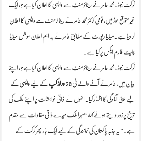
کرکٹ نیوز ، محمد عامر نے ریٹائرمنٹ سے واپسی کا اعلان کیا ہے؟، ایک
غیر متوقع موڑ میں، قومی کرکٹر محمد عامر نے ریٹائرمنٹ سے واپسی کا اعلان
کر دیا ہے۔میڈیا رپورٹ کے مطابق عامر نے یہ اہم اعلان سوشل میڈیا
پلیٹ فارم ایکس پر کیا ہے۔
کرکٹ نیوز ، محمد عامر نے ریٹائرمنٹ سے واپسی کا اعلان کیا ہے؟، اپنے
بیان میں، عامر نے آنے والے ٹی
20
ورلڈ کپ
کے لیے واپسی کے
لیے اپنی آمادگی کا اظہار کیا۔ انہوں نے ذاتی خواہشات پر اپنے ملک کی
ترجیح پر زور دیتے ہوئے کہا، “میرا ملک میرے ذاتی مفادات سے مقدم
ہے۔” یہ جذبہ پاکستان کی نمائندگی کے لیے ایک بار پھر کرکٹ کے