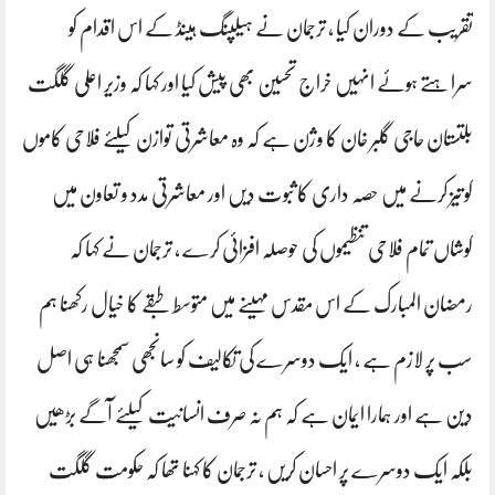
تقریب کے دوران کیا ، ترجمان نے ہیلپنگ ہینڈ کے اس اقدام کو
سراہتے ہوئے انہیں خراج تحسین بھی پیش کیا اور کہا کہ وزیر اعلی گلگت
بلتستان حاجی گلبر خان کا وژن ہے کہ وہ معاشرتی توازن کیلئے فلاحی کاموں
کو تیز کرنے میں حصہ داری کا ثبوت دیں اور معاشرتی مدد و تعاون میں
کوشاں تمام فلاحی تنظیموں کی حوصلہ افزائی کرے ، ترجمان نے کہا کہ
رمضان المبارک کے اس مقدس مہینے میں متوسط طبقے کا خیال رکھنا ہم
سب پر لازم ہے ، ایک دوسرے کی تکالیف کو سانجھی سمجھنا ہی اصل
دین ہے اور ہمارا ایمان ہے کہ ہم نہ صرف انسانیت کیلئے آگے بڑھیں
بلکہ ایک دوسرے پر احسان کریں ، ترجمان کا کہنا تھا کہ حکومت گلگت