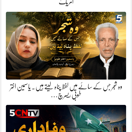
امریک
وہ شجر جس کے سائے میں لفظ پناہ لیتے ہیں. یاسمین اختر
طوبیٰ ریسرچ…