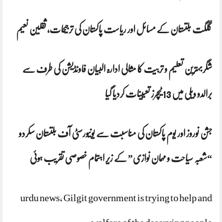
گلگت بلتستان کے مسائل اور ریاست پاکستان کی ترجیحات، ثقلین نعیم
شگربہترین تعلیم و تربیت کا مثالی ادارہ البیان فاونڈیشن کی طرف سے
برالدو ویلی میں 13 ٹیچرز تعیینات کردیا گیا
جشن نوروز اور یوم پاکستان کی مناسبت سے یونیورسٹی آف بلتستان سکردو
“شعبہ سیاحت و مہمان نوازی” کے زیر اہتمام خصوصی تقریب ہوئی
urdu news, Gilgit government is trying to help and