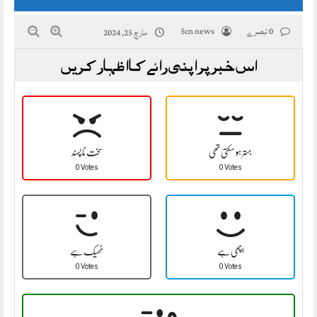
0 تبصرے
5cn news
مارچ 25, 2024
اس خبر پر اپنی رائے کا اظہار کریں
بہتر ہو سکتی تھی
سخت نا پسند
0 Votes
0 Votes
اچھی ہے
ٹھیک ہے
0 Votes
0 Votes