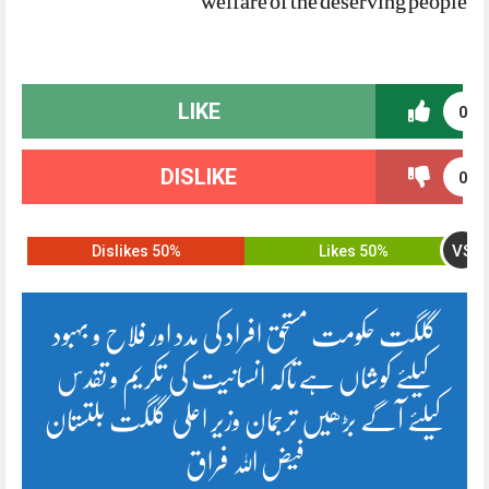
welfare of the deserving people
LIKE
0
DISLIKE
0
VS
50% Dislikes
50% Likes
گلگت حکومت مستحق افراد کی مدد اور فلاح و بہبود
کیلئے کوشاں ہےتاکہ انسانیت کی تکریم و تقدس
کیلئے آگے بڑھیں ترجمان وزیر اعلی گلگت بلتستان
فیض اللہ فراق