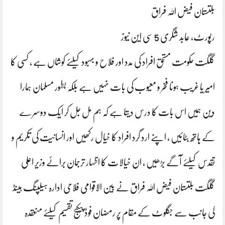
بلتستان فیض اللہ فراق
رپورٹ، عابد شگری 5 سی این نیوز
گلگت حکومت مستحق افراد کی مدد اور فلاح و بہبود کیلئے کوشاں ہے ، کسی کا
امیر یا غریب ہونا فخر و معیوب کی بات نہیں ہے بلکہ بطور مسلمان ہمارا
دین ہمیں اس بات کا درس دیتا ہے کہ ہم مل جل کر ایک دوسرے
کے ہاتھ بٹائیں ، اپنے ارد گرد افراد کا خیال رکھیں اور انسانیت کی تکریم و
تقدس کیلئے آگے بڑھیں ، ان خیالات کا اظہار ترجمان برائے وزیر اعلی
گلگت بلتستان فیض اللہ فراق نے بین الاقوامی فلاحی ادارہ ہیلپنگ ہینڈ
کی جانب سے جگلوٹ کے مقام پر رمضان فوڈ پیکیج تقسیم کیلئے منعقدہ