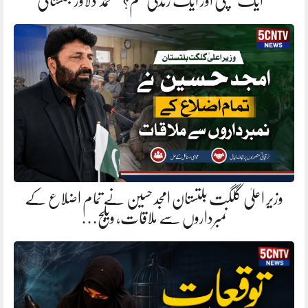
“ایک سپلی اور ایک زندگی ختم؟” محمد دلاور بلتستانی
وزیر اعلیٰ گلگت بلتستان امجد حسین نے تمام اضلاع کے
نمبرداروں سے ملاقات، ویلج…