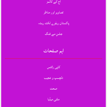
آج کے کالمز
تصاویر اور مناظر
پاکستان ریلوے ٹکٹ ریٹ،
جشنِ مے فنگ
اہم صفحات
کاپی رائٹس
دلچسپ و عجیب
صحت
ملٹی میڈیا