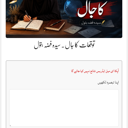
توقعات کا جال. سیدہ فضہ بتول
آپکا ای میل ایڈریس شائع نہیں کیا جائے گا
اپنا تبصرہ لکھیں