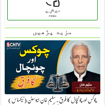
بہت اچھی ہے
0 Votes
مزید پڑھیں
چوکس اور چونچال کا فرق. سلیم خان ہیوسٹن (ٹیکساس)