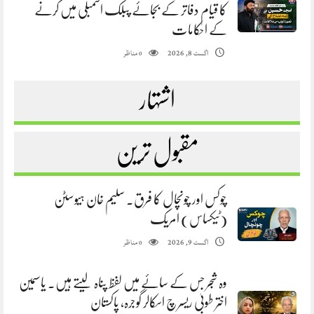
کا قیام دفاتر کے بجائے پبلک اسمبلی میں کرنے
کے احکامات
مناظر
اگست 8, 2026
0
اشتہار
مقبول ترین
چوکس اور چونچال کا فرق. سلیم خان ہیوسٹن
(ٹیکساس) امریک
مناظر
اگست 9, 2026
0
وہ شجر جس کے سائے میں لفظ پناہ لیتے ہیں. یاسمین
اختر طوبیٰ ریسرچ اسکالر گوجرہ، پاکستان