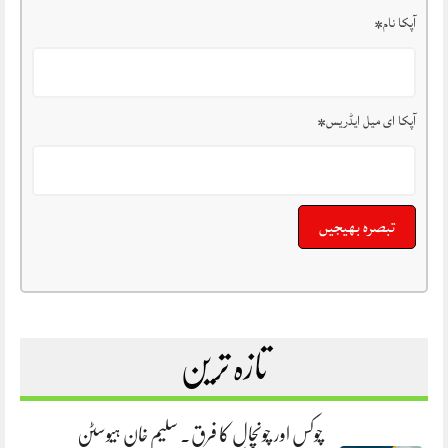
آپکا نام
*
آپکا ای میل ایڈریس
*
تازہ ترین
چوکس اور چونچال کا فرق. سلیم خان ہیوسٹن