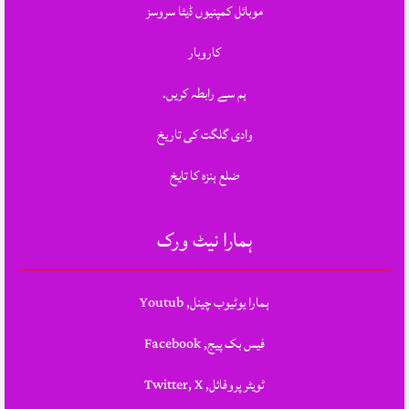
موبائل کمپنیوں ڈیٹا سروسز
کاروبار
ہم سے رابطہ کریں.
وادی گلگت کی تاریخ
ضلع ہنزہ کا تایخ
ہمارا نیٹ ورک
ہمارا یوٹیوب چینل, Youtub
فیس بک پیج, Facebook
ٹویٹر پروفائل, Twitter, X