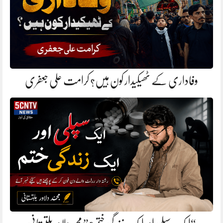
وفاداری کے ٹھیکیدار کون ہیں؟ کرامت علی جعفری