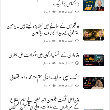
(ٹیکساس) امریک
مناظر
اگست 9, 2026
0
وہ شجر جس کے سائے میں لفظ پناہ لیتے ہیں. یاسمین
اختر طوبیٰ ریسرچ اسکالر گوجرہ، پاکستان
مناظر
اگست 9, 2026
0
وفاداری کے ٹھیکیدار کون ہیں؟ کرامت علی جعفری
مناظر
اگست 8, 2026
0
“ایک سپلی اور ایک زندگی ختم؟” محمد دلاور بلتستانی
مناظر
اگست 8, 2026
0
وزیر اعلیٰ گلگت بلتستان امجد حسین نے تمام اضلاع
کے نمبرداروں سے ملاقات، ویلج ویریفکیشن کمیٹیوں