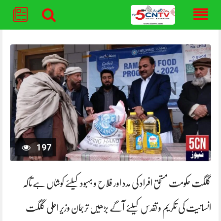
Skip
to
content
197
گلگت حکومت مستحق افراد کی مدد اور فلاح و بہبود کیلئے کوشاں ہےتاکہ
انسانیت کی تکریم و تقدس کیلئے آگے بڑھیں ترجمان وزیر اعلی گلگت