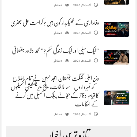
مناظر
اگست 9, 2026
0
وفاداری کے ٹھیکیدار کون ہیں؟ کرامت علی جعفری
مناظر
اگست 8, 2026
0
“ایک سپلی اور ایک زندگی ختم؟” محمد دلاور بلتستانی
مناظر
اگست 8, 2026
0
وزیر اعلیٰ گلگت بلتستان امجد حسین نے تمام اضلاع
کے نمبرداروں سے ملاقات، ویلج ویریفکیشن کمیٹیوں
کا قیام دفاتر کے بجائے پبلک اسمبلی میں کرنے
کے احکامات
مناظر
اگست 8, 2026
0
تازہ ترین اخبار