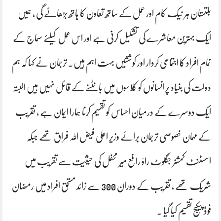
بلتستان ہر نیک کام اور عمل کے ساتھ تعاون کا ہاتھ بڑھائے گی ، ہمیں
ایک بہترین معاشرے کی تشکیل کرنی ہے اور اس عمل کیلئے سماج کے
تمام افراد کا اجتماعی کردار اور کوششیں بہت اہم ہیں۔ ترجمان نے کہا کہ ہم
دولت کی بنیاد پر انسانوں کو کلاسوں میں بانٹنے کے قائل نہیں ہیں البتہ
ایک دوسرے کے درمیان احساس کو تقسیم کرنا ہمارا ایمان ہے ، تقریب
کے مہمان خصوصی ترجمان برائے وزیر اعلی فیض اللہ فراق تھے جبکہ
اسسٹنٹ کمشنر جگلوٹ راؤ رافع میر محفل کی حیثیت سے تقریب میں
شریک تھے ، تقریب کے دوران 300 سے زائد مستحق افراد میں رمضان
فوڈ پیکیج تقسیم کیا گیا ۔