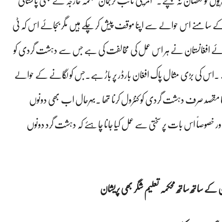
وں کو نقصان نہ پہنچے۔”امریکی نائب ترجمان محکمہ خارجہ نے بھی پاکستانی
کے سامنے اس حوالے سے اپنا موقف پیش کر چکے ہیں مگر بجائے اس کہ ٹی
ائے افغانستان نے ہر اس عمل کی مخالفت کی ہے جس سے دہشت گردی کو
ے ۔اس کی بڑی مثال پاک افغان بارڈر پر باڑ ہے۔جس کو لگانے کے حوالے
 مقصد صرف دہشت گردی کو کنٹرول کرنا تھا ۔بہرحال اب بھی دونوں
 اور خصوصاً اس بات پر سختی سے عمل کیا جانا چاہئے کہ دہشت گرد دونوں
 کے ساتھ ساتھ محکمہ تعلیم شگر بھی پریشان