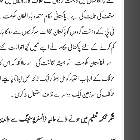
بنے٫افغانستان میں دہشت گردوں کے خلاف کارروائیوں میں شہری
موقف کی حمایت کی ہے ۔پاکستانی حکام متعدد بار افغان حکومت 
ٹی پی کےدہشت گردوں کو پاکستان مخالف سرگرمیوں سے روکا ج
کم کرنے کے لئے پاکستانی حکام نے اپنے تئیں کچھ اقدامات کئ
سے افغانستان حکومت نے ہمیشہ مخالفت کی ہے حالانکہ کہ اس کا
ممالک کے ارباب اختیار کو مل بیٹھ کر ایک لائحہ عمل اپنانا چاہیے
ممالک کی سرزمین ایک دوسرے خلاف استعمال نہ کریں۔
شگر محکمہ تعلیم میں ہونے والے حالیہ ٹرانسفر پوسٹینگ سے والدین