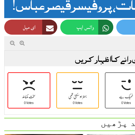
ات، پروفیسر قیصر عباس!
واٹس ایپ
ای میل
 رائے کا اظہار کریں
ٹھیک ہے
بہتر ہو سکتی تھی
سخت نا پسند
0 Votes
0 Votes
0 Votes
 پڑھیں