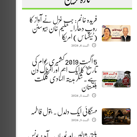
فریدہ خانم: جب غزل نے آواز کا
روپ دھارا. سلیم خان ہیوسٹن
(ٹیکساس) امریکا
اگست 6, 2026
5 اگست 2019 کشمیری عوام کی
تاریخ کا ایک اہم اور المناک دن
ہے. شگر ہدیتہ الہادی گلگت
بلتستان
اگست 5, 2026
مہنگائی ایک دلدل. بتول فاطمہ
اگست 5, 2026
بلتی شالیں اور ٹوپیاں . آمینہ یونس