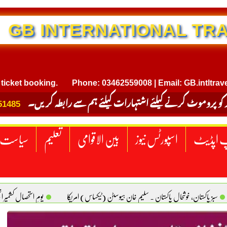
NTERNATIONAL TRAVEL
booking.
Phone: 03462559008 | Email: GB.intltravel@gma
 کو پروموٹ کرنے کیلئے اشتہارات کیلئے ہم سے رابطہ کریں۔
51485
 اپڈیٹ
اسپورٹس نیوز
بین الاقوامی
تعلیم
سیاست
سبز پاکستان، خوشحال پاکستان . سلیم خان ہیوسٹن (ٹیکساس) امریکا
یومِ استحصالِ کشمیر 
سانیت کی اصل پہچان. یاسر دانیال صابری