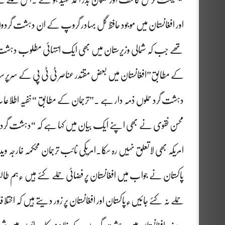
اور افغانستان میں موجود حافظ گل بہادر گروپ کے ان دہشت گردوں ک
دہشت گرد حملوں ذمہ دار ہے ۔”ترجمان کے مطابق “خفیہ اطلاعا
محسن نقوی نے بھی اپنے ایک بیان میں کہا ہے کہ “دہشت گردو
امریکہ بھی لاتعلق نہیں رہ سکا۔امریکی نائب ترجمان محکمہ خار
پاکستان نے 