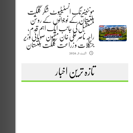
مونٹینیرنگ انسٹیٹیوٹ شگر گلگت
بلتستان کے نوجوانوں کے روشن
مستقبل کی جانب ایک اہم قدم،
راجہ ناصر علی خان مقپون صوبائی وزیر
جنگلات و زراعت گلگت بلتستان
اگست 5, 2026
تازہ ترین اخبار