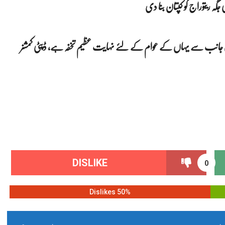
ی جانب سے یہاں کے عوام کے لئے نہایت عظیم تخفہ ہے، ڈپٹی کمشنر
DISLIKE
0
50% Dislikes