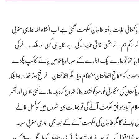
پاکستانی حمایت یافتہ طالبان حکومت آگئی ہے اب انشاء اللہ ہماری مغربی
کی کم ازکم ہم نے جتنی اخلاقی حمایت کی ہے شاید ہی کسی اور ملک نے کی
ے جارہا تھا تو ہمارے ایک ادارے کے سربراہ ہاتھ میں چائے کا کپ پکڑے
وف کو “فاتح افغانستان” کانام دیا۔مگر افغانستان نے فتح ہونا تھا نہ ہوا بلکہ
کستان کی سکیورٹی فورسز کو نشانہ بنانا شروع کردیا۔ہمارے کئی جوان اور آفسر
لام آباد موافق حکومت آئے گی تو بھارت جن شہروں میں کونسل خانے
ل جائے گا مگر طالبان کی حکومت آنے کے بعد بھی ہماری مغربی سرحد
ورسوخ استعمال کرتے ہوئے ان تمام ٹی ٹی پی رہنماؤں کو وارننگ دیتی کہ وہ