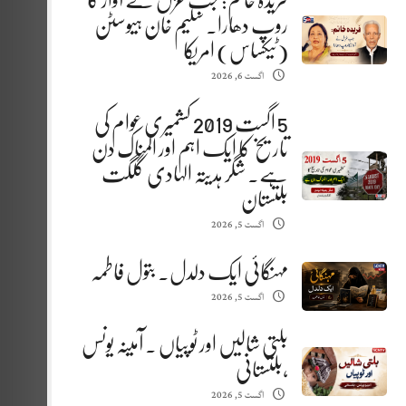
فریدہ خانم: جب غزل نے آواز کا
روپ دھارا. سلیم خان ہیوسٹن
(ٹیکساس) امریکا
اگست 6, 2026
5 اگست 2019 کشمیری عوام کی
تاریخ کا ایک اہم اور المناک دن
ہے. شگر ہدیتہ الہادی گلگت
بلتستان
اگست 5, 2026
مہنگائی ایک دلدل. بتول فاطمہ
اگست 5, 2026
بلتی شالیں اور ٹوپیاں . آمینہ یونس
،بلتستانی
اگست 5, 2026