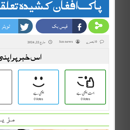
پاک افغان کشیدہ تعلق
فیس بک
ٹویٹر
0 تبصرے
5cn news
مارچ 22, 2024
اس خبر پر اپنی
بہت اچھی ہے
اچھی ہے
0 Votes
0 Votes
مزید