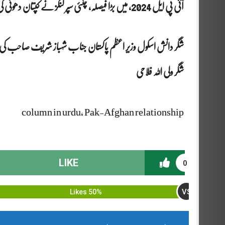
آئی پی ایل 2024، میں بڑا فیصلہ، چنئی سپر کنگز نے کپتان دھونی کی جگہ ریتوراج کو کپتان بنا دی
شگر دانش اسکول وزیر اعظم پاکستان جناب شہباز شریف صاحب ک
شگر ولی اللہ فلاحی
column in urdu, Pak-Afghan relationship
LIKE
0
VS
50% Likes