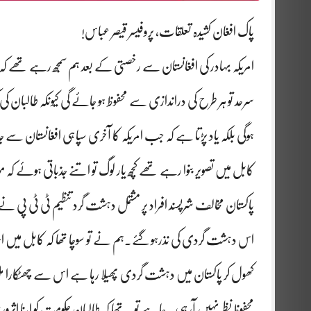
پاک افغان کشیدہ تعلقات، پروفیسر قیصر عباس!
امریکہ بہادر کی افغانستان سے رخصتی کے بعد ہم سمجھ رہے تھے کہ 
سرحد تو ہر طرح کی دراندازی سے محفوظ ہو جائے گی کیونکہ طالبان 
ہوگی بلکہ یاد پڑتا ہے کہ جب امریکہ کا آخری سپاہی افغانستان س
کابل میں تصویر بنوا رہے تھے کچھ یار لوگ تو اتنے جذباتی ہوئے کہ موص
پاکستان مخالف شرپسند افراد پر مشتمل دہشت گرد تنظیم ٹی ٹی پی نے پا
اس دہشت گردی کی نذرہوگئے۔ہم نے تو سوچا تھا کہ کابل میں اس
کھول کر پاکستان میں دہشت گردی پھیلا رہا ہے اس سے چھٹکارا م
محفوظ نظر نہیں آرہی ۔چاہے تو یہ تھا کہ طالبان حکومت کو اپنا اثر