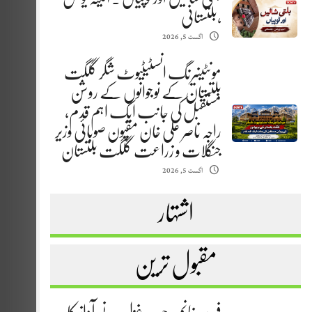
،بلتستانی
اگست 5, 2026
مونٹینیرنگ انسٹیٹیوٹ شگر گلگت
بلتستان کے نوجوانوں کے روشن
مستقبل کی جانب ایک اہم قدم،
راجہ ناصر علی خان مقپون صوبائی وزیر
جنگلات و زراعت گلگت بلتستان
اگست 5, 2026
اشتہار
مقبول ترین