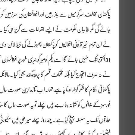
پاکستان مخالف سرگرمیوں سے باز رہیں اور افغانستان کی سرزمین کو
جائے گی مگر طالبان حکومت نے ایسے اقدامات سے گریز ہی کیا ۔ ا
نے ان تمام غیر قانونی افغانیوں کو پاکستان چھوڑنے کی ڈیڈ لائن دی 
31اکتوبر تک نہیں جائے گا اسے یکم نومبر کو جبری طور پر افغان
نے نہ صرف احتجاج کیا بلکہ مختلف قسم کا پروپیگنڈہ بھی کیا ۔حالانکہ 
پاکستانی حکام کا شکر گزار ہونا چاہیے تھا۔اب تازہ ترین صورت ح
فورسز کے جوانوں کو نشانہ بنا رہے ہیں پہلے تو یہ صورت حال کا سامن
علاقوں تک یہ سلسلہ پہنچ گیا ہے ۔چند روز پہلے میر علی میں سکیورٹی
لیفٹیننٹ کرنل کاشف اور کیپٹن بدر احمد شہید ہو گئے ۔اس حملے کے ب