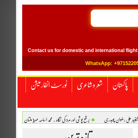
GB I
l
Contact us for domestic and international flight ticket 
WhatsApp: +9715220
پاکستان
شعر و شاعری
ٹورسٹ انفارمیشن
انجینیئر علی رضوان چوہدری
برقع پوشی اور مرد کی نگاہ . محمد اسامہ مہر(ملتان )
تازہ ترین