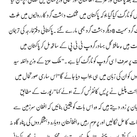
و ٹارگٹ کیا گیا جو کہ پاکستان میں مختلف دہشت گرد کارروائیوں میں ملوث
تھے جب کہ شمالی وزیرستان میں بھی ایک انتہائی مطلوب دہشت گرد سمیت 8دیگر دہشت گرد بھی مارے گئے۔پاکستانی دفترخارجہ کی ترجمان
کے مطابق”افغانستان میں بعض مقتدر عناصر ٹی ٹی پی کے سرپرست ہیں٫حافظ گل بہادر گروپ ٹی ٹی پی کے ساتھ مل کر پاکستان میں
ت پر صرف اسی گروپ کو ٹارگٹ کیا ہے۔”ملک عزیز کے وزیر داخلہ سید
ں کو ان کی زبان میں ہی جواب دیا جائے گا”اس ساری صورتحال میں
جہ ویدانت پٹیل نے پریس کانفرنس کرتے ہوئے کہا”رپورٹ کے مطابق
جواب میں افغانستان پر فضائی حملے کئے ہیں ٫ہم طالبان پر زور دیتے ہیں کہ وہ اس بات کو یقینی بنائیں کہ افغان سرزمین سے
حملے نہ کئے جائیں٫پاکستان اور افغانستان پر زور دیتے ہیں کہ اختلافات کا حل نکالیں اور پرعزم رہیں٫افغانستان دوبارہ دہشتگردوں کی پناہ گاہ نہ