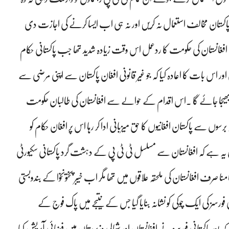
 پاکستان مخالف استعمال نہ کریں اور نہ ہی اب ایسا کرنے کی اجازت دی
فغانستان کی حکومت کا ردعمل اس وقت زیادہ شدید تھا جب پاکستانی حکام
اور اس بات کا اعادہ کیا کہ جو غیر قانونی افغان پاکستان سے اپنی مرضی سے
ستان بھیجا جائے گا ۔اس اقدام کے حوالے سے افغانستان کی طالبان حکومت
برسوں سے پاکستان افغانیوں کا حق میزبانی ادا کر رہا اس پر افغان حکام کو
ال یہ ہے کہ افغانستان سے مسلسل ٹی ٹی پی کے دہشت گرد پاکستانی سکیورٹی
ا صرف افغانستان کی ملحقہ علاقوں میں تھا مگر اب خیبر پختونخوا کے بندوبستی
 فورسز کی ایک چوکی کو نشانہ بنایا گیا جس کے نتیجے میں پاک فوج کے
عد پاکستانی فورسز نے افغانستان اور شمالی وزیرستان میں فضائی آپریشن کیا