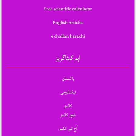
Free scientific calculator
English Articles
e challan karachi
اہم کیٹاگریز
پاکستان
ٹیکنالوجی
کالمز
فیچر کالمز
آج کے کالمز