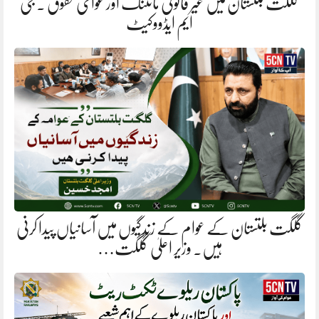
گلگت بلتستان میں غیر قانونی مائننگ اور عوامی حقوق . جی
ایم ایڈووکیٹ
گلگت بلتستان کے عوام کے زندگیوں میں آسانیاں پیدا کرنی
ہیں. وزیر اعلیٰ گلگت…