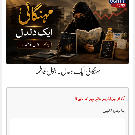
مہنگائی ایک دلدل. بتول فاطمہ
آپکا ای میل ایڈریس شائع نہیں کیا جائے گا
اپنا تبصرہ لکھیں