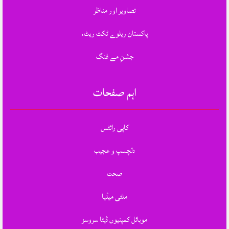
تصاویر اور مناظر
پاکستان ریلوے ٹکٹ ریٹ،
جشنِ مے فنگ
اہم صفحات
کاپی رائٹس
دلچسپ و عجیب
صحت
ملٹی میڈیا
موبائل کمپنیوں ڈیٹا سروسز