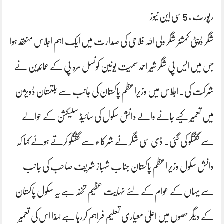
رپورٹ ، 5 سی این نیوز
شگر ڈپٹی کمشنر شگر ولی اللہ فلاحی کی صدارت میں ایک اہم اجلاس منعقد ہوا
جس میں ایس پی شگر شیر احمد سمیت یونین کونسل مرہ پی کے عمائدین نے
شرکت کی۔اجلاس میں وزیراعظم پاکستان کی جانب سے بلتستان ڈویژن
میں تعمیر کیے جانے والے دانش سکول کی سائیڈ سلیکشن کے حوالے
سے گفتگو کی گئی۔ ڈی سی شگر نے شرکاء سے گفتگو کرتے ہوئے کہا کہ
دانش سکول وزیر اعظم پاکستان جناب شہباز شریف صاحب کی جانب
سے یہاں کے عوام کے لئے نہایت عظیم تخفہ ہے یہ سکول پاکستان
کے دیگر حصوں میں اعلیٰ معیاری تعلیم فراہم کررہا ہے لہذا اس کی تعمیر