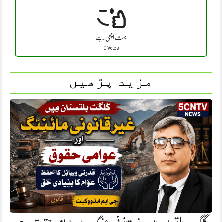
بہت اچھی ہے
0 Votes
مزید پڑھیں