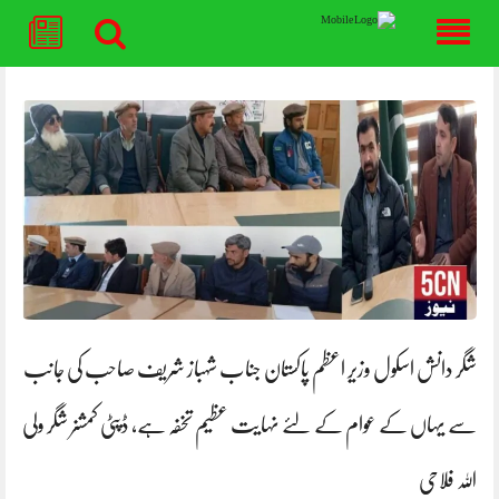
Skip
to
content
شگر دانش اسکول وزیر اعظم پاکستان جناب شہباز شریف صاحب کی جانب
سے یہاں کے عوام کے لئے نہایت عظیم تخفہ ہے، ڈپٹی کمشنر شگر ولی
اللہ فلاحی