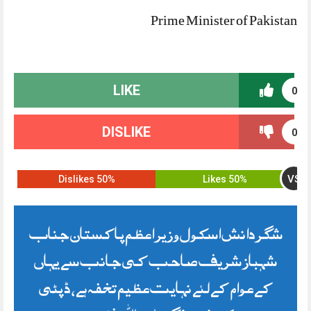
Prime Minister of Pakistan
LIKE
0
DISLIKE
0
VS
50% Dislikes
50% Likes
شگر دانش اسکول وزیر اعظم پاکستان جناب
شہباز شریف صاحب کی جانب سے یہاں
کے عوام کے لئے نہایت عظیم تخفہ ہے، ڈپٹی