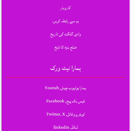
کاروبار
ہم سے رابطہ کریں.
وادی گلگت کی تاریخ
ضلع ہنزہ کا تایخ
ہمارا نیٹ ورک
ہمارا یوٹیوب چینل, Youtub
فیس بک پیج, Facebook
ٹویٹر پروفائل, Twitter, X
لنکڈ, linkedin