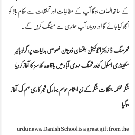
کے ساتھ انصاف ہوگا آپ کے مطالبات اور تحفظات سے حکام بالا کو
آگاہ کیا جائے گا اور دوبارہ آپ عمائدین سے میٹنگ کریں گے.
کھرمنگ ڈائریکٹر ایجوکیشن بلتستان ڈویژن خصوصی ہدایات پر ، گرلز ہائیر
سکینڈری اسکول کزبورتھنگ مہدی آباد میں باقاعدہ کلاسز کا آغاز کردیا
شگر محکمہ جنگلات شگر کے زیر اہتمام موسم بہار کی شجر کاری مہم ک آغاز
ہوگیا
urdu news, Danish School is a great gift from the