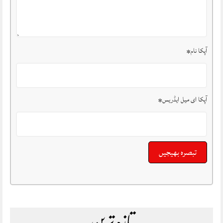
آپکا نام
*
آپکا ای میل ایڈریس
*
تازہ ترین