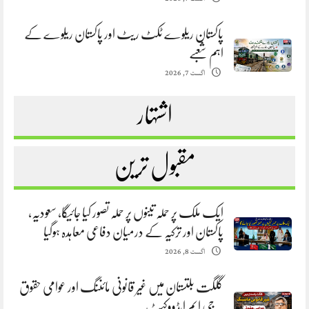
پاکستان ریلوے ٹکٹ ریٹ اور پاکستان ریلوے کے
اہم شعبے
اگست 7, 2026
اشتہار
مقبول ترین
ایک ملک پر حملہ تینوں پر حملہ تصور کیا جائیگا، سعودیہ،
پاکستان اور ترکیہ کے درمیان دفاعی معاہدہ ہوگیا
اگست 8, 2026
گلگت بلتستان میں غیر قانونی مائننگ اور عوامی حقوق
. جی ایم ایڈووکیٹ