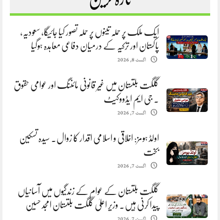
ایک ملک پر حملہ تینوں پر حملہ تصور کیا جائیگا، سعودیہ،
پاکستان اور ترکیہ کے درمیان دفاعی معاہدہ ہوگیا
اگست 8, 2026
گلگت بلتستان میں غیر قانونی مائننگ اور عوامی حقوق
. جی ایم ایڈووکیٹ
اگست 7, 2026
اولڈ ہومز: اخلاقی و اسلامی اقدار کا زوال. سیدہ تسکین
بخت
اگست 7, 2026
گلگت بلتستان کے عوام کے زندگیوں میں آسانیاں
پیدا کرنی ہیں. وزیر اعلیٰ گلگت بلتستان امجد حسین
اگست 7, 2026