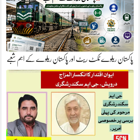
پاکستان ریلوے ٹکٹ ریٹ اور پاکستان ریلوے کے اہم شعبے