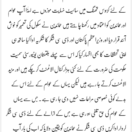
کے لئے کڑوس تھنگ میں سائیٹ نہایت موزوں ہے لہذٰا آپ عوام
اورعمائدین کو اعتماد میں رکھنا چاہتے ہیں عمائدین نے سکول کی تعمیر کو خوش
آئند قرار دیا اور وزیراعظم پاکستان اور ڈی سی شگر کا شکریہ ادا کیا ساتھ ہی
اپنی تحفظات کا بھی اظہار کیا کہ اس سے پہلے بلتستان یونیورسٹی سمیت
حکومت کی ضرورت کے لئے کئی ہزار کنال الاٹمنٹ کر چکے ہیں اور مزید
الاٹمنٹ کرتے جا رہے ہیں لیکن یہاں کے عوام کے لئے اس کے
بدلے کوئی خصوصی مراعات نہیں دی جا رہی ہے۔ جس سے یہاں
کے عوام کی حق تلفی ہو رہی ہے جس کے ازالے کے لئے ڈی سی شگر
کردار ادا کریں ڈی سی شگر نے عمائدین کو یقین دلایا کہ اب کی بار آپ