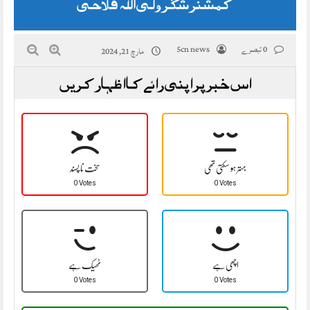
کمشنر شگر ولی اللہ فلاحی
0 تبصرے
5cn news
مارچ 21, 2024
اس خبر پر اپنی رائے کا اظہار کریں
بہتر ہو سکتی تھی
سخت نا پسند
0 Votes
0 Votes
اچھی ہے
ٹھیک ہے
0 Votes
0 Votes