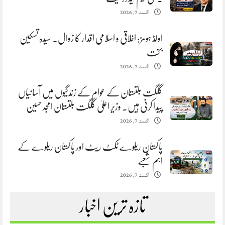
اگست 7, 2026
اولڈ ہومز: اخلاقی و اسلامی اقدار کا زوال. سیدہ تسکین
بخت
اگست 7, 2026
گلگت بلتستان کے عوام کے زندگیوں میں آسانیاں
پیدا کرنی ہیں. وزیر اعلیٰ گلگت بلتستان امجد حسین
اگست 7, 2026
پاکستان ریلوے ٹکٹ ریٹ اور پاکستان ریلوے کے
اہم شعبے
اگست 7, 2026
تازہ ترین اخبار