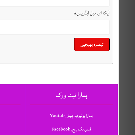
آپکا ای میل ایڈریس
*
ہمارا نیٹ ورک
ہمارا یوٹیوب چینل, Youtub
فیس بک پیج, Facebook