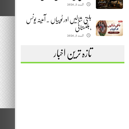
اگست 5, 2026
بلتی شالیں اور ٹوپیاں . آمینہ یونس
،بلتستانی
اگست 5, 2026
تازہ ترین اخبار