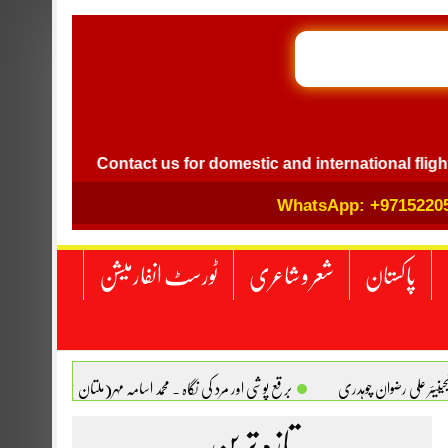
GB I
l
Contact us for domestic and international flight ticket
WhatsApp: +9715220
پاکستان
شعر و شاعری
ٹورسٹ انفارمیشن
انجینیئر علی رضوان چوہدری
برقع پوشی اور مرد کی نگاہ . محمد اسامہ مہر(ملتان )
تازہ ترین