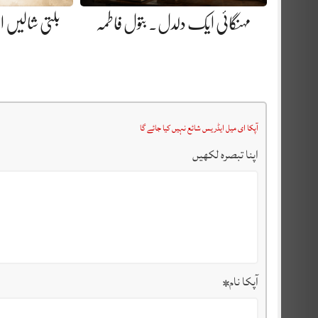
مہنگائی ایک دلدل. بتول فاطمہ
بلتی شالیں او
آپکا ای میل ایڈریس شائع نہیں کیا جائے گا
اپنا تبصرہ لکھیں
آپکا نام
*