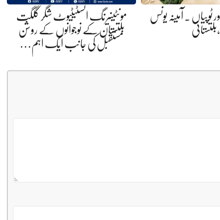
ر ٹوپیاں . آمینہ یونس
مونٹینیرنگ انسٹیٹیوٹ شگر گلگت
،بلتستانی
بلتستان کے نوجوانوں کے روشن
مستقبل کی جانب ایک اہم…