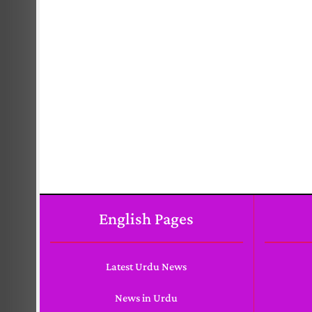
English Pages
Latest Urdu News
News in Urdu