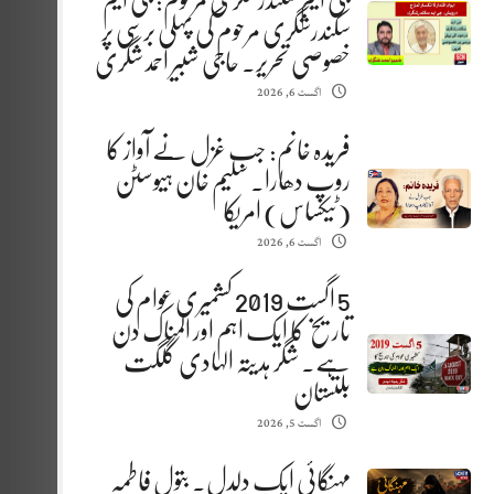
جی ایم سکندرشگری مرحوم: جی ایم
سکندرشگری مرحوم کی پہلی برسی پر
خصوصی تحریر. حاجی شبیر احمد شگری
اگست 6, 2026
فریدہ خانم: جب غزل نے آواز کا
روپ دھارا. سلیم خان ہیوسٹن
(ٹیکساس) امریکا
اگست 6, 2026
5 اگست 2019 کشمیری عوام کی
تاریخ کا ایک اہم اور المناک دن
ہے. شگر ہدیتہ الہادی گلگت
بلتستان
اگست 5, 2026
مہنگائی ایک دلدل. بتول فاطمہ