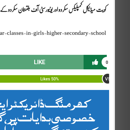
کویت میڈیکل کمپلیکس سکردو اور یونیورسٹی آف بلتستان سکردو کے ما
ar-classes-in-girls-higher-secondary-school
LIKE
0
VS
50% Likes
کھرمنگ ڈائریکٹر ای
خصوصی ہدایات پر ، گر