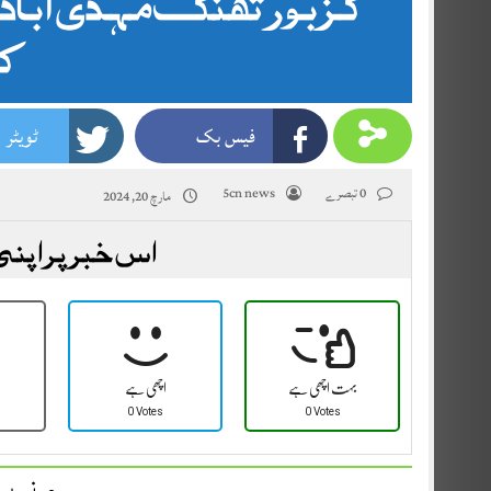
کزبورتھنگ مہدی آباد م
کر
فیس بک
ٹویٹر
0 تبصرے
5cn news
مارچ 20, 2024
اس خبر پر اپنی
بہت اچھی ہے
اچھی ہے
0 Votes
0 Votes
مزید