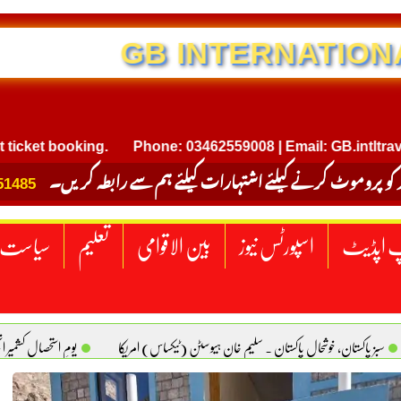
NTERNATIONAL TRAVEL
 booking.
Phone: 03462559008 | Email: GB.intltravel@gm
 کو پروموٹ کرنے کیلئے اشتہارات کیلئے ہم سے رابطہ کریں۔
51485
 اپڈیٹ
اسپورٹس نیوز
بین الاقوامی
تعلیم
سیاست
سبز پاکستان، خوشحال پاکستان . سلیم خان ہیوسٹن (ٹیکساس) امریکا
یومِ استحصالِ کشمیر 
سانیت کی اصل پہچان. یاسر دانیال صابری