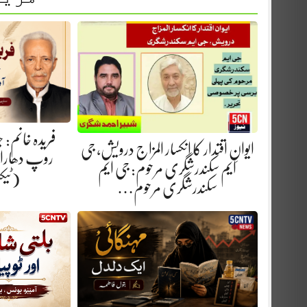
فریدہ خانم:
ایوانِ اقتدار کا انکسار المزاج درویش، جی
روپ دھارا.
ایم سکندرشگری مرحوم: جی ایم
(ٹیک
سکندرشگری مرحوم…