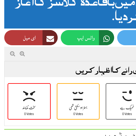
یں باقاعدہ کلاسز کا آغاز
دیا.
واٹس ایپ
ای میل
 رائے کا اظہار کریں
ٹھیک ہے
بہتر ہو سکتی تھی
سخت نا پسند
0 Votes
0 Votes
0 Votes
 پڑھیں