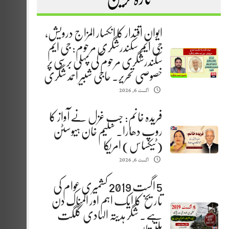
ایوانِ اقتدار کا انکسار المزاج درویش،
جی ایم سکندرشگری مرحوم: جی ایم
سکندرشگری مرحوم کی پہلی برسی پر
خصوصی تحریر. حاجی شبیر احمد شگری
اگست 6, 2026
فریدہ خانم: جب غزل نے آواز کا
روپ دھارا. سلیم خان ہیوسٹن
(ٹیکساس) امریکا
اگست 6, 2026
5 اگست 2019 کشمیری عوام کی
تاریخ کا ایک اہم اور المناک دن
ہے. شگر ہدیتہ الہادی گلگت