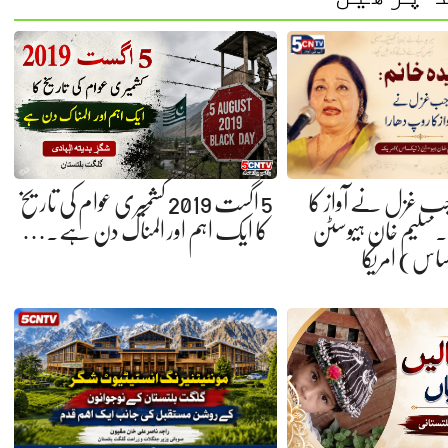
 جب غزل نے آواز کا
5 اگست 2019 کشمیری عوام کی تاریخ
 سلیم خان ہیوسٹن
کا ایک اہم اور المناک دن ہے.…
ساس) امریکا