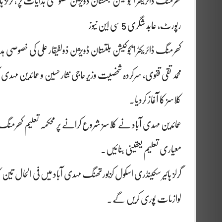
کھرمنگ ڈائریکٹر ایجوکیشن بلتستان ڈویژن خصوصی ہدایات پر ، گرلز ہا
رپورٹ، عابد شگری 5 سی این نیوز
کھرمنگ ڈائریکٹر ایجوکیشن بلتستان ڈویژن ذولفیقار علی کی خصوصی ہدای
محمد تقی تقوی, سرکردہ شخصیت وزیر حاجی نثار حسین و عمائدین مہدی آ
کلاسز کا آغاز کردیا.
عمائدین مہدی آباد نے کلاسز شروع کرانے پر محکمہ تعلیم کھرمنگ کا شک
معیاری تعلیم یعقینی بنائیں.
گرلز ہائیر سکینڈری اسکول کزبورتھنگ مہدی آباد میں فی الحال ت
لوازمات پوری کریں گے.