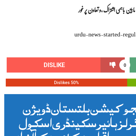
بین باہمی اشتراک ,و تعاون پر غور
urdu-news-started-regul
DISLIKE
0
50% Dislikes
جوکیشن بلتستان ڈویژن
لز ہائیر سکینڈری اسکول