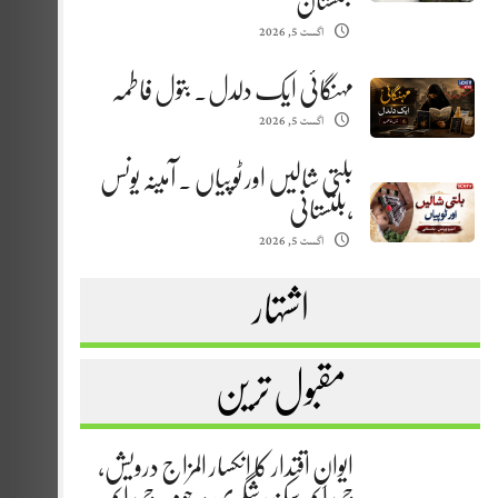
بلتستان
اگست 5, 2026
مہنگائی ایک دلدل. بتول فاطمہ
اگست 5, 2026
بلتی شالیں اور ٹوپیاں . آمینہ یونس
،بلتستانی
اگست 5, 2026
اشتہار
مقبول ترین
ایوانِ اقتدار کا انکسار المزاج درویش،