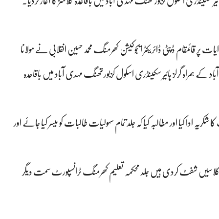
ئیر سکینڈری اسکول کزبورتھنگ مہدی آباد میں باقاعدہ کلاسز کا آغاز کردیا.
ات پر قائمقام ڈپٹی ڈائریکٹر ایجوکیشن کھرمنگ محمد حسین انقلابی نے مولانا
باد کے ہمراہ گرلز ہائیر سکینڈری اسکول کزبورتھنگ مہدی آباد میں باقاعدہ
ریہ ادا کیا اور مطالبہ کیا کہ جلد تمام سہولیات طالبات کو میسر کیا جائے اور
ین کلاسیں شفٹ کردی ہیں جلد محکمہ تعلیم کھرمنگ ٹرانسپورٹ سمت دیگر