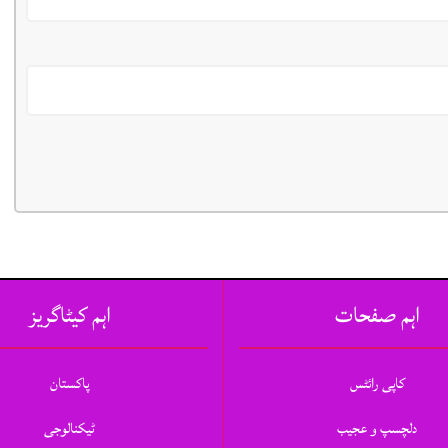
اہم صفحات
اہم کیٹاگریز
کاپی رائٹس
پاکستان
دلچسپ و عجیب
ٹیکنالوجی