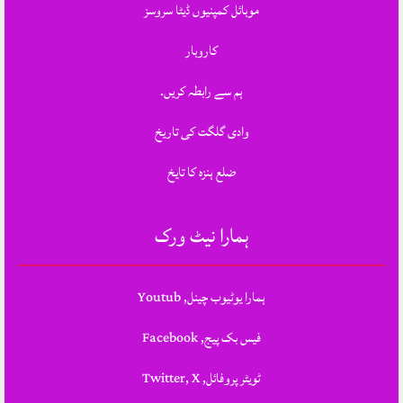
موبائل کمپنیوں ڈیٹا سروسز
کاروبار
ہم سے رابطہ کریں.
وادی گلگت کی تاریخ
ضلع ہنزہ کا تایخ
ہمارا نیٹ ورک
ہمارا یوٹیوب چینل, Youtub
فیس بک پیج, Facebook
ٹویٹر پروفائل, Twitter, X