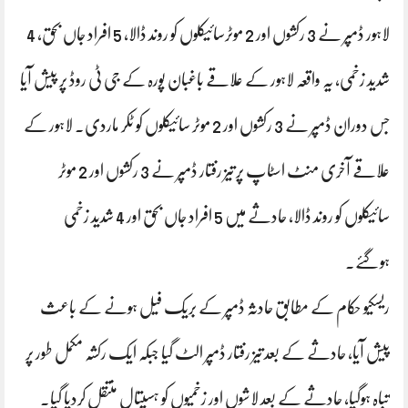
لاہور ڈمپر نے 3 رکشوں اور 2 موٹرسائیکلوں کو روند ڈالا، 5 افراد جاں بحق، 4
شدید زخمی، یہ واقعہ لاہور کے علاقے باغبان پورہ کے جی ٹی روڈ پر پیش آیا
جس دوران ڈمپر نے 3 رکشوں اور 2 موٹر سائیکلوں کو ٹکر ماردی۔ لاہور کے
علاقے آخری منٹ اسٹاپ پر تیز رفتار ڈمپر نے 3 رکشوں اور 2 موٹر
سائیکلوں کو روند ڈالا، حادثے میں 5 افراد جاں بحق اور 4 شدید زخمی
ہوگئے۔
ریسکیو حکام کے مطابق حادثہ ڈمپر کے بریک فیل ہونے کے باعث
پیش آیا، حادثے کے بعد تیز رفتار ڈمپر الٹ گیا جبکہ ایک رکشہ مکمل طور پر
تباہ ہوگیا، حادثے کے بعد لاشوں اور زخمیوں کو ہسپتال منتقل کردیا گیا۔