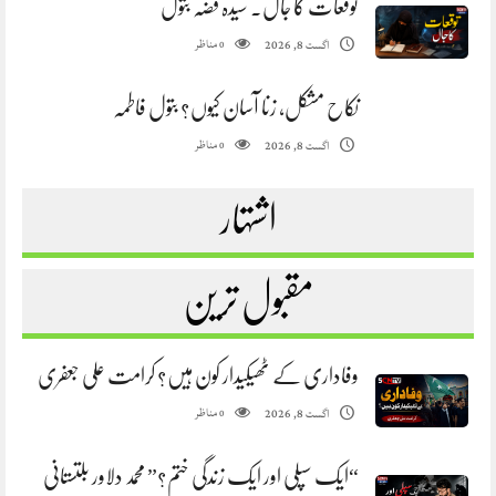
توقعات کا جال. سیدہ فضہ بتول
مناظر
اگست 8, 2026
0
نکاح مشکل، زنا آسان کیوں؟ بتول فاطمہ
مناظر
اگست 8, 2026
0
اشتہار
مقبول ترین
وفاداری کے ٹھیکیدار کون ہیں؟ کرامت علی جعفری
مناظر
اگست 8, 2026
0
“ایک سپلی اور ایک زندگی ختم؟” محمد دلاور بلتستانی