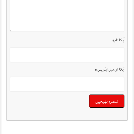
آپکا نام
*
آپکا ای میل ایڈریس
*