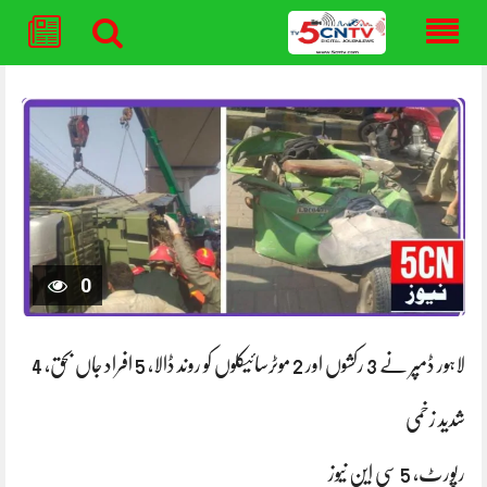
Skip
to
content
0
لاہور ڈمپر نے 3 رکشوں اور 2 موٹرسائیکلوں کو روند ڈالا، 5 افراد جاں بحق، 4
شدید زخمی
رپورٹ، 5 سی این نیوز