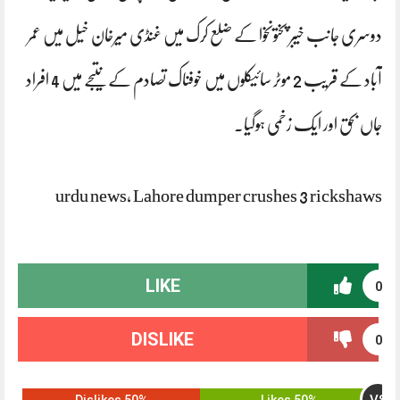
دوسری جانب خیبر پختونخوا کے ضلع کرک میں غنڈی میرخان خیل میں عمر
آباد کے قریب 2 موٹر سائیکلوں میں خوفناک تصادم کے نتیجے میں 4 افراد
جاں بحق اور ایک زخمی ہوگیا۔
urdu news, Lahore dumper crushes 3 rickshaws
LIKE
0
DISLIKE
0