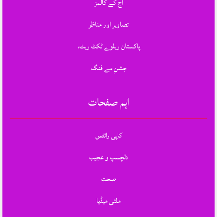
آج کے کالمز
تصاویر اور مناظر
پاکستان ریلوے ٹکٹ ریٹ،
جشنِ مے فنگ
اہم صفحات
کاپی رائٹس
دلچسپ و عجیب
صحت
ملٹی میڈیا