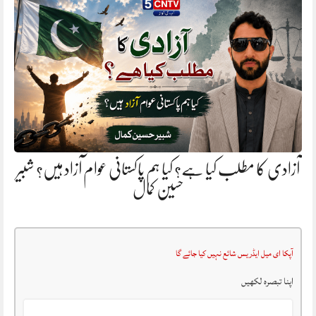
آزادی کا مطلب کیا ہے؟ کیا ہم پاکستانی عوام آزاد ہیں؟ شبیر
حسین کمال
آپکا ای میل ایڈریس شائع نہیں کیا جائے گا
اپنا تبصرہ لکھیں