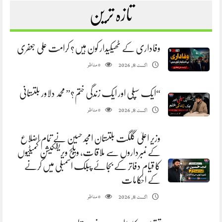
تازہ ترین
وفاداری کے ٹھیکیدار کون ہیں؟ کرامت علی جعفری
مناظر
اگست 8, 2026
0
“ایک سپلی اور ایک زندگی ختم؟” محمد دلاور بلتستانی
مناظر
اگست 8, 2026
0
وزیر اعلیٰ گلگت بلتستان امجد حسین نے تمام اضلاع
کے نمبرداروں سے ملاقات، ویلج ویریفکیشن کمیٹیوں
کا قیام دفاتر کے بجائے پبلک اسمبلی میں کرنے
کے احکامات
مناظر
اگست 8, 2026
0