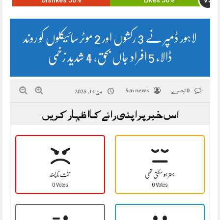
VS
50% Dislikes
50% Likes
لاہور ڈمپر نے 3 رکشوں اور 2 موٹرسائیکلوں کو روند
ڈالا، 5 افراد جاں بحق، 4 شدید زخمی
0 تبصرے
5cn news
مئ 14, 2025
اس خبر پر اپنی رائے کا اظہار کریں
بہتر ہو سکتی تھی
سخت نا پسند
0 Votes
0 Votes