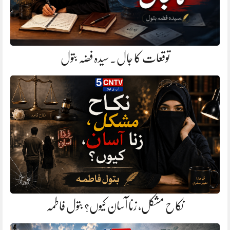
توقعات کا جال. سیدہ فضہ بتول
نکاح مشکل، زنا آسان کیوں؟ بتول فاطمہ