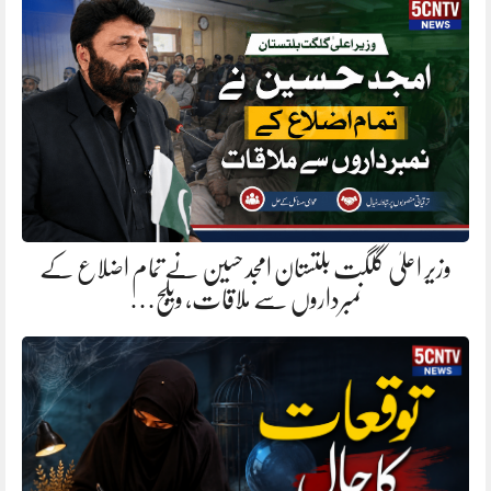
وزیر اعلیٰ گلگت بلتستان امجد حسین نے تمام اضلاع کے
نمبرداروں سے ملاقات، ویلج…