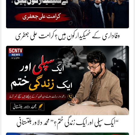
وفاداری کے ٹھیکیدار کون ہیں؟ کرامت علی جعفری
“ایک سپلی اور ایک زندگی ختم؟” محمد دلاور بلتستانی