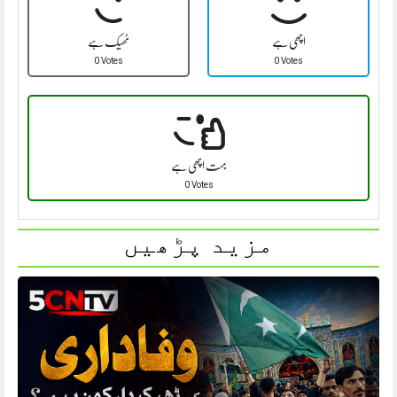
اچھی ہے
ٹھیک ہے
0 Votes
0 Votes
بہت اچھی ہے
0 Votes
مزید پڑھیں