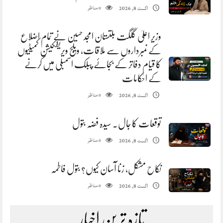
مناظر
اگست 8, 2026
0
وزیر اعلیٰ گلگت بلتستان امجد حسین نے تمام اضلاع
کے نمبرداروں سے ملاقات، ویلج ویریفکیشن کمیٹیوں
کا قیام دفاتر کے بجائے پبلک اسمبلی میں کرنے
کے احکامات
مناظر
اگست 8, 2026
0
توقعات کا جال. سیدہ فضہ بتول
مناظر
اگست 8, 2026
0
نکاح مشکل، زنا آسان کیوں؟ بتول فاطمہ
مناظر
اگست 8, 2026
0
تازہ ترین اخبار