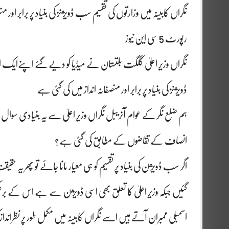
نگراں کابینہ میں وزارتوں کی تقسیم سب ڈویژنز کی بنیاد پر برابر اور
رپورٹ 5 سی این نیوز
نگراں وزیرِ اعلیٰ گلگت بلتستان نے میڈیا کو دیےگئے اپنےایک انٹ
ڈویژنز کی بنیاد پر برابر اور منصفانہ انداز میں کی گئی ہے
ہم ضلع نگر کے عوام آنریبل نگراں وزیرِ اعلیٰ سے یہ بنیادی سوال پ
انصاف کے تقاضوں کے مطابق کی گئی ہے؟
اگر سب ڈویژن کی بنیاد پر تقسیم کو ہی معیار مانا جائے تو پھر یہ ح
گئیں جبکہ وزیرِ اعلیٰ کا تعلق بھی اسی ڈویژن سے ہے اس کے برع
اسمبلی ممبران آتے ہیں اسے نگراں کابینہ میں مکمل طور پر نظرانداز 