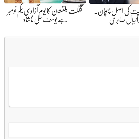
گلگت بلتستان کا یوم آزادی یکم نومبر
نیت کی اصل پہچان.
ہے یوسف علی ناشاد
دانیال صابری