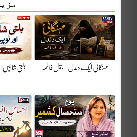
مزید
مہنگائی ایک دلدل. بتول فاطمہ
بلتی شالیں او