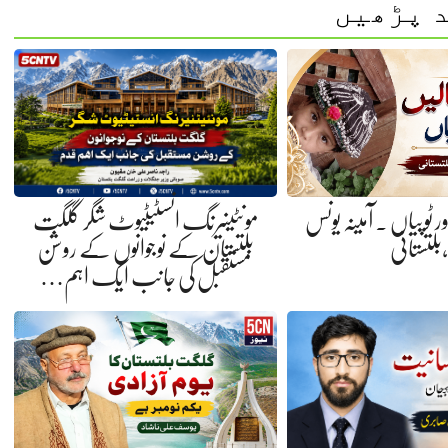
 پڑھیں
ر ٹوپیاں . آمینہ یونس
مونٹینیرنگ انسٹیٹیوٹ شگر گلگت
،بلتستانی
بلتستان کے نوجوانوں کے روشن
مستقبل کی جانب ایک اہم…