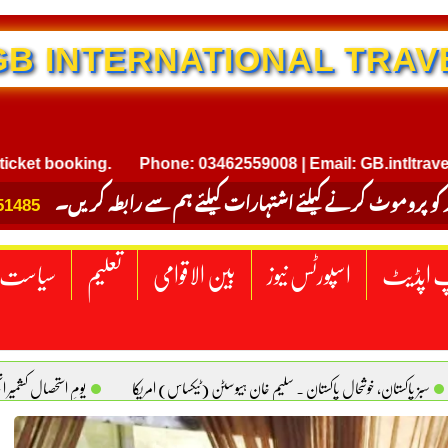
NTERNATIONAL TRAVEL
ooking.
Phone: 03462559008 | Email: GB.intltravel@gmai
 کو پروموٹ کرنے کیلئے اشتہارات کیلئے ہم سے رابطہ کریں۔
51485
 اپڈیٹ
اسپورٹس نیوز
بین الاقوامی
تعلیم
سیاست
سبز پاکستان، خوشحال پاکستان . سلیم خان ہیوسٹن (ٹیکساس) امریکا
یومِ استحصالِ کشمیر 
سانیت کی اصل پہچان. یاسر دانیال صابری