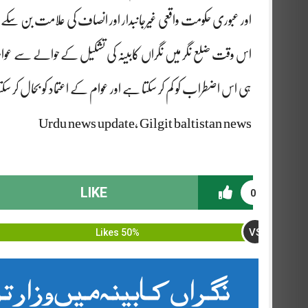
اور عبوری حکومت واقعی غیرجانبدار اور انصاف کی علامت بن سکے
اس وقت ضلع نگر میں نگراں کابینہ کی تشکیل کےحوالے سے عوام م
ہی اس اضطراب کو کم کر سکتا ہے اور عوام کے اعتماد کو بحال کر سک
Urdu news update, Gilgit baltistan news
LIKE
0
VS
50% Likes
نگراں کابینہ میں وزا