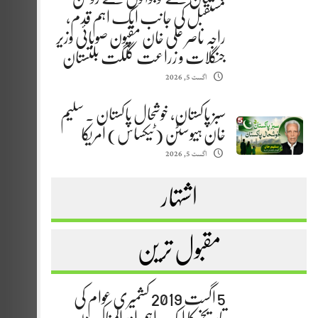
مستقبل کی جانب ایک اہم قدم،
راجہ ناصر علی خان مقپون صوبائی وزیر
جنگلات و زراعت گلگت بلتستان
اگست 5, 2026
سبز پاکستان، خوشحال پاکستان . سلیم
خان ہیوسٹن (ٹیکساس) امریکا
اگست 5, 2026
اشتہار
مقبول ترین
5 اگست 2019 کشمیری عوام کی