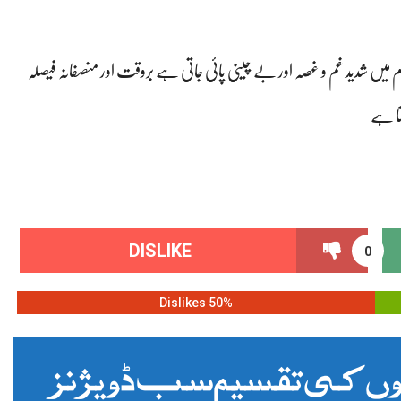
یں شدید غم و غصہ اور بے چینی پائی جاتی ہے بروقت اور منصفانہ فیصلہ
تا ہے
DISLIKE
0
50% Dislikes
رتوں کی تقسیم سب ڈویژنز