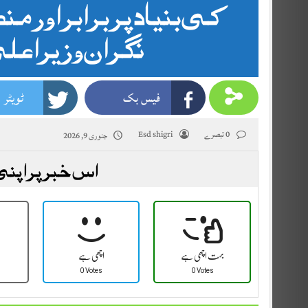
کی بنیاد پر برابر اور م
نگران وزیراع
فیس بک
ٹویٹر
0 تبصرے
Esd shigri
جنوری 9, 2026
اس خبر پر اپنی
بہت اچھی ہے
اچھی ہے
0 Votes
0 Votes