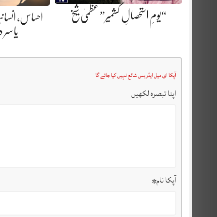
“یومِ استحصالِ کشمیر” عظمیٰ شیخ
احساس، انسا
یاسر 
آپکا ای میل ایڈریس شائع نہیں کیا جائے گا
اپنا تبصرہ لکھیں
آپکا نام
*