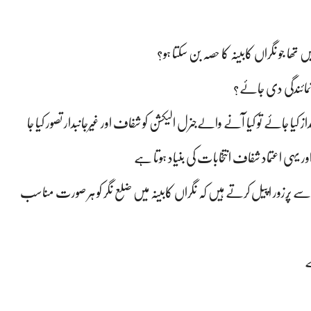
تھا جو نگراں کابینہ کا حصہ بن سکتا ہو؟
مائندگی دی جائے؟
داز کیا جائے تو کیا آنے والےجنرل الیکشن کو شفاف اور غیرجانبدار تصور کیا جا
ر یہی اعتماد شفاف انتخابات کی بنیاد ہوتا ہے
نہ سے پُرزور اپیل کرتے ہیں کہ نگراں کابینہ میں ضلع نگر کو ہر صورت مناسب
ے