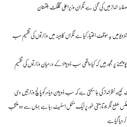
 منصفانہ انداز میں کی گئی ہے نگران وزیراعلی گلگت بلتستان
رویو میں یہ مؤقف اختیار کیا ہے نگراں کابینہ میں وزارتوں کی تقسیم سب
وچھنے پر مجبور ہیں کہ کیا واقعی سب ڈویژنز کے درمیان وزارتوں کی تقسیم
قیقت کیسے نظرانداز کی جا سکتی ہے کہ سب ڈویژن دیامر کو پانچ وزارتیں دی
کس ضلع نگر جو تاریخی طور پر ایک مکمل اسٹیٹ رہا ہے جہاں سے دو منتخب
کر دیا گیاہے