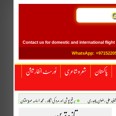
GB I
Contact us for domestic and international flight ticket b
WhatsApp: +9715220
پاکستان
شعر و شاعری
ٹورسٹ انفارمیشن
انجینیئر علی رضوان چوہدری
برقع پوشی اور مرد کی نگاہ . محمد اسامہ مہر(ملتان )
تازہ ترین