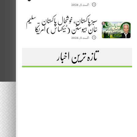
اگست 5, 2026
سبز پاکستان، خوشحال پاکستان . سلیم
خان ہیوسٹن (ٹیکساس) امریکا
اگست 5, 2026
تازہ ترین اخبار