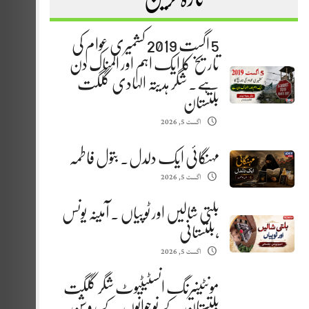
5 اگست 2019 کشمیری عوام کی
تاریخ کا ایک اہم اور المناک دن
ہے. شگر ہدیتہ الہادی گلگت
بلتستان
اگست 5, 2026
مہنگائی ایک دلدل. بتول فاطمہ
اگست 5, 2026
بلتی شالیں اور ٹوپیاں . آمینہ یونس
،بلتستانی
اگست 5, 2026
مونٹینیرنگ انسٹیٹیوٹ شگر گلگت
بلتستان کے نوجوانوں کے روشن