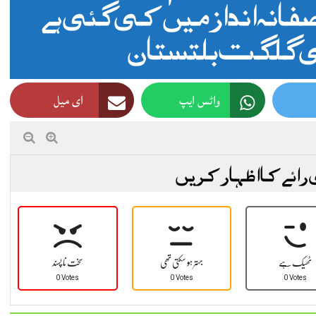
نصفانہ انداز میں کی گئی ہے
لی گلگت بلتستان
واٹس ایپ
ای میل
 رائے کا اظہار کریں
ٹھیک ہے
بہتر ہو سکتی تھی
سخت نا پسند
0 Votes
0 Votes
0 Votes