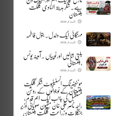
تاریخ کا ایک اہم اور المناک دن
ہے. شگر ہدیتہ الہادی گلگت
بلتستان
اگست 5, 2026
مہنگائی ایک دلدل. بتول فاطمہ
اگست 5, 2026
بلتی شالیں اور ٹوپیاں . آمینہ یونس
،بلتستانی
اگست 5, 2026
مونٹینیرنگ انسٹیٹیوٹ شگر گلگت
بلتستان کے نوجوانوں کے روشن
مستقبل کی جانب ایک اہم قدم،
راجہ ناصر علی خان مقپون صوبائی وزیر
جنگلات و زراعت گلگت بلتستان