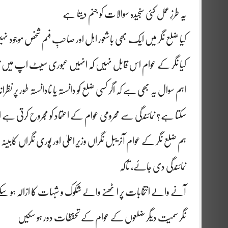
یہ طرزِ عمل کئی سنجیدہ سوالات کو جنم دیتا ہے
کیا ضلع نگر میں ایک بھی باشعور اہل اور صاحبِ فہم شخص موجود نہیں 
کیا نگر کے عوام اس قابل نہیں کہ انہیں عبوری سیٹ اپ میں ن
اہم سوال یہ بھی ہے کہ اگر کسی ضلع کو دانستہ یا نادانستہ طور پر نظران
سکتا ہے؟ نمائندگی سے محرومی عوام کے اعتماد کو مجروح کرتی ہے او
ہم ضلع نگر کے عوام آنریبل نگراں وزیرِ اعلیٰ اور پوری نگراں کابی
نمائندگی دی جائے، تاکہ
آنے والے انتخابات پر اٹھنے والے شکوک و شبہات کا ازالہ ہو سک
نگر سمیت دیگر ضلعوں کے عوام کے تحفظات دور ہو سکیں