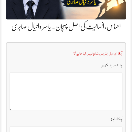
احساس، انسانیت کی اصل پہچان. یاسر دانیال صابری
آپکا ای میل ایڈریس شائع نہیں کیا جائے گا
اپنا تبصرہ لکھیں
آپکا نام
*