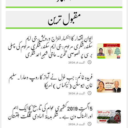
مقبول ترین
ایوانِ اقتدار کا انکسار المزاج درویش، جی ایم
سکندرشگری مرحوم: جی ایم سکندرشگری مرحوم کی پہلی
برسی پر خصوصی تحریر. حاجی شبیر احمد شگری
اگست 6, 2026
فریدہ خانم: جب غزل نے آواز کا روپ دھارا. سلیم
خان ہیوسٹن (ٹیکساس) امریکا
اگست 6, 2026
5 اگست 2019 کشمیری عوام کی تاریخ کا ایک اہم
اور المناک دن ہے. شگر ہدیتہ الہادی گلگت بلتستان
اگست 5, 2026