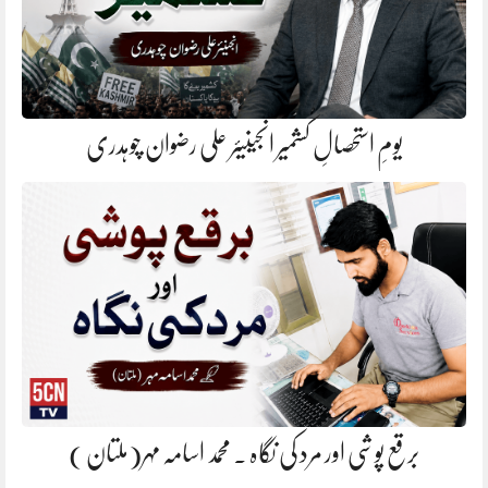
یومِ استحصالِ کشمیر انجینیئر علی رضوان چوہدری
برقع پوشی اور مرد کی نگاہ . محمد اسامہ مہر(ملتان )