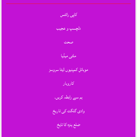
کاپی رائٹس
دلچسپ و عجیب
صحت
ملٹی میڈیا
موبائل کمپنیوں ڈیٹا سروسز
کاروبار
ہم سے رابطہ کریں.
وادی گلگت کی تاریخ
ضلع ہنزہ کا تایخ