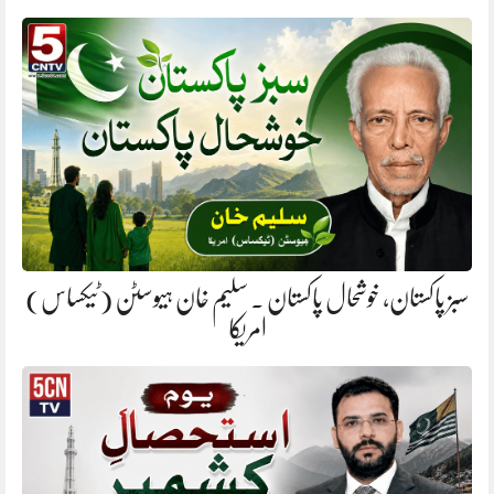
سبز پاکستان، خوشحال پاکستان . سلیم خان ہیوسٹن (ٹیکساس)
امریکا