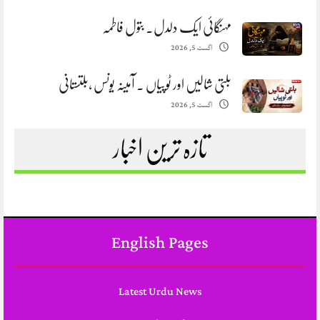
مہنگائی ایک دلدل. بتول فاطمہ
اگست 5, 2026
بلتی شالیں اور ٹوپیاں . آمینہ یونس ،بلتستانی
اگست 5, 2026
تازہ ترین اخبار
English Pages
Latest Urdu News