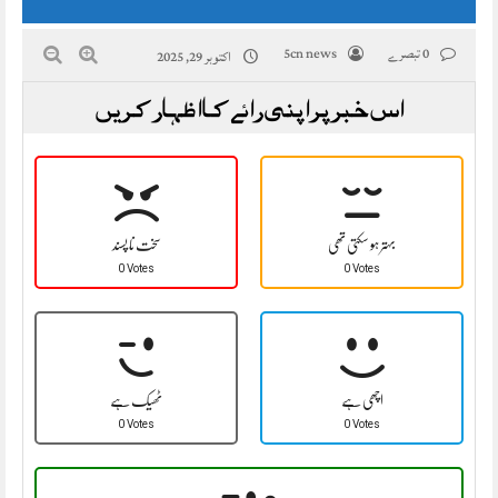
0 تبصرے
5cn news
اکتوبر 29, 2025
اس خبر پر اپنی رائے کا اظہار کریں
بہتر ہو سکتی تھی
سخت نا پسند
0 Votes
0 Votes
اچھی ہے
ٹھیک ہے
0 Votes
0 Votes