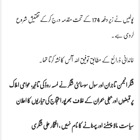
پولیس نے زیر دفعہ 174 کے تحت مقدمہ درج کرکے تفتیش شروع
کردی ہے۔
خاندانی ذرائع کے مطابق توفیق اللہ آئس کا نشہ کرتا تھا۔
شگر انجمن تاجران اور سول سوسائٹی شگر نے لمسہ روڈ کی تاخیر، عوامی املاک
پر قبضوں اور بجلی بحران کے خلاف بھرپور احتجاج کی تیاریوں کا اعلان
سیاست مالا پہننے اور پہنانے کا نام نہیں ، افتخار علی شگری