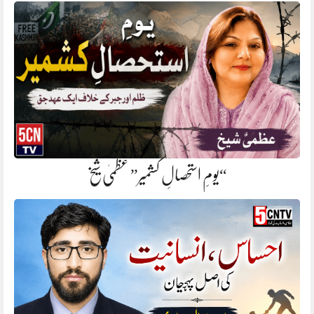
“یومِ استحصالِ کشمیر” عظمیٰ شیخ