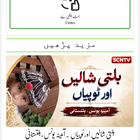
بہت اچھی ہے
0 Votes
مزید پڑھیں
بلتی شالیں اور ٹوپیاں . آمینہ یونس ،بلتستانی