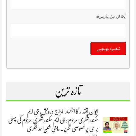
آپکا ای میل ایڈریس
*
تازہ ترین
ایوانِ اقتدار کا انکسار المزاج درویش، جی ایم
سکندرشگری مرحوم: جی ایم سکندرشگری مرحوم کی پہلی
برسی پر خصوصی تحریر. حاجی شبیر احمد شگری