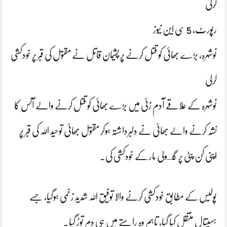
کرلی
رپورٹ، 5 سی این نیوز
نوشہرہ، بڑے بھائی کو قتل کرنے پر پشیمان قاتل نے مقتول کی قبر پر خودکشی
کرلی
نوشہرہ کے علاقے آدم زئی میں بڑے بھائی کو قتل کرنے والے آئس کا
نشہ کرنے والے بھائی نے دلبرداشتہ ہوکر مقتول بھائی توحید اللہ کی قبر پر
اپنی کن پٹی پر گـولی مار کے خودکشی کی۔
پولیس کے مطابق خودکشی کرنے والا توفیق اللہ شدید زخمی ہوگیا، جسے
ہسپتال منتقل کیا گیا، تاہم وہ راستے میں ہی دم توڑ گیا۔