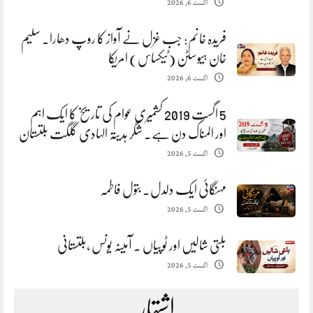
اگست 6, 2026
فریدہ خانم: جب غزل نے آواز کا روپ دھارا. سلیم
خان ہیوسٹن (ٹیکساس) امریکا
اگست 6, 2026
5 اگست 2019 کشمیری عوام کی تاریخ کا ایک اہم
اور المناک دن ہے. شگر ہدیتہ الہادی گلگت بلتستان
اگست 5, 2026
مہنگائی ایک دلدل. بتول فاطمہ
اگست 5, 2026
بلتی شالیں اور ٹوپیاں . آمینہ یونس ،بلتستانی
اگست 5, 2026
اشتہار