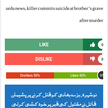
urdu news, killer commits suicide at brother’s grave
after murder
LIKE
0
DISLIKE
0
VS
50% Dislikes
50% Likes
نوشہرہ، بڑے بھائی کو قتل کرنے پر پشیمان
قاتل نے مقتول کی قبر پر خودکشی کرلی