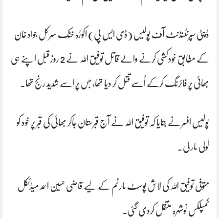
ڈپٹی سپرنٹنڈنٹ آف پولیس (ڈی ایس پی) اکوڑہ خٹک سرکل جواد خان
کے مطابق خودکشی کرنے والے قاتل توفیق اللہ نے 2 روز قبل اپنے ہی
بھائی پر فائرنگ کرکے اُسے قتل کر دیا تھا، جس پر اسے شدید رنج تھا۔
پولیس افسر نے بتایا کہ توفیق اللہ نے آج قبرستان جاکر بھائی کی قبر پر خود کو
گولی مار لی۔
متوفی توفیق اللہ کی لاش پوسٹ مارٹم کے لیے قاضی حسین احمد میڈئکل
کمپلکس نوشہرہ منتقل کردی گئی۔