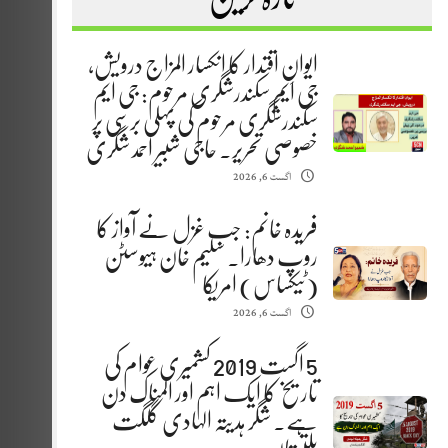
ایوانِ اقتدار کا انکسار المزاج درویش،
جی ایم سکندرشگری مرحوم: جی ایم
سکندرشگری مرحوم کی پہلی برسی پر
خصوصی تحریر. حاجی شبیر احمد شگری
اگست 6, 2026
فریدہ خانم: جب غزل نے آواز کا
روپ دھارا. سلیم خان ہیوسٹن
(ٹیکساس) امریکا
اگست 6, 2026
5 اگست 2019 کشمیری عوام کی
تاریخ کا ایک اہم اور المناک دن
ہے. شگر ہدیتہ الہادی گلگت