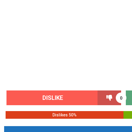
DISLIKE
0
50% Dislikes