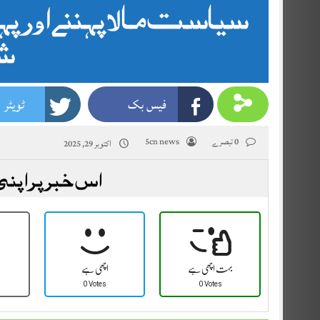
سیاست مالا پہننے اور پہن
ش
فیس بک
ٹویٹر
0 تبصرے
5cn news
اکتوبر 29, 2025
اس خبر پر اپنی
بہت اچھی ہے
اچھی ہے
0 Votes
0 Votes