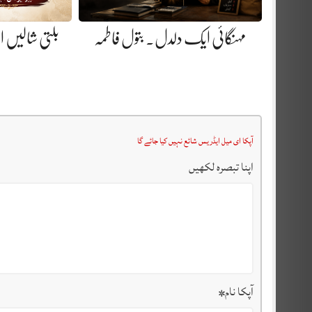
مہنگائی ایک دلدل. بتول فاطمہ
بلتی شالیں او
آپکا ای میل ایڈریس شائع نہیں کیا جائے گا
اپنا تبصرہ لکھیں
آپکا نام
*