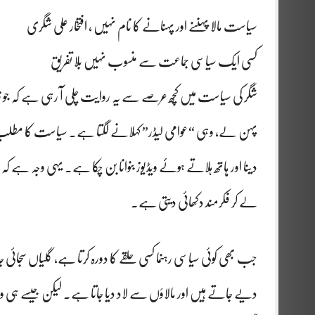
سیاست مالا پہننے اور پہنانے کا نام نہیں ، افتخار علی شگری
کسی ایک سیاسی جماعت سے منسوب نہیں بلا تفریق
شگر کی سیاست میں کچھ عرصے سے یہ روایت چلی آ رہی ہے کہ جو زی
پہن لے، وہی “عوامی لیڈر” کہلانے لگتا ہے۔ سیاست کا مطلب خدمت 
دینا اور ہاتھ ہلاتے ہوئے ویڈیوز بنوانا بن چکا ہے۔ یہی وجہ ہے
لے کر فکرمند دکھائی دیتی ہے۔
جب بھی کوئی سیاسی رہنما کسی حلقے کا دورہ کرتا ہے، گلیاں سجائی جات
دیے جاتے ہیں اور مالاؤں سے لاد دیا جاتا ہے۔ لیکن جیسے ہی و