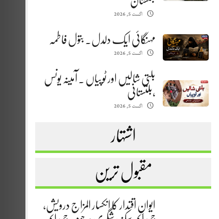
بلتستان
اگست 5, 2026
مہنگائی ایک دلدل. بتول فاطمہ
اگست 5, 2026
بلتی شالیں اور ٹوپیاں . آمینہ یونس
،بلتستانی
اگست 5, 2026
اشتہار
مقبول ترین
ایوانِ اقتدار کا انکسار المزاج درویش،