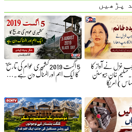
 پڑھیں
 جب غزل نے آواز کا
5 اگست 2019 کشمیری عوام کی تاریخ
 سلیم خان ہیوسٹن
کا ایک اہم اور المناک دن ہے.…
ساس) امریکا