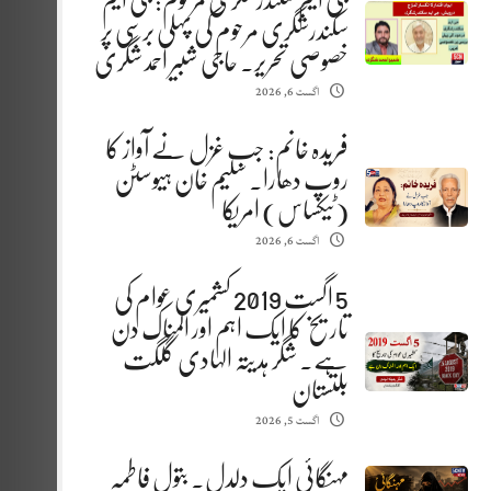
جی ایم سکندرشگری مرحوم: جی ایم
سکندرشگری مرحوم کی پہلی برسی پر
خصوصی تحریر. حاجی شبیر احمد شگری
اگست 6, 2026
فریدہ خانم: جب غزل نے آواز کا
روپ دھارا. سلیم خان ہیوسٹن
(ٹیکساس) امریکا
اگست 6, 2026
5 اگست 2019 کشمیری عوام کی
تاریخ کا ایک اہم اور المناک دن
ہے. شگر ہدیتہ الہادی گلگت
بلتستان
اگست 5, 2026
مہنگائی ایک دلدل. بتول فاطمہ