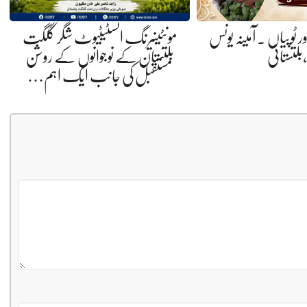
ر ٹوپیاں . آمینہ یونس
مونٹینیرنگ انسٹیٹیوٹ شگر گلگت
،بلتستانی
بلتستان کے نوجوانوں کے روشن
مستقبل کی جانب ایک اہم…