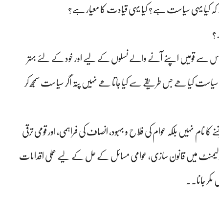
ہے کہ کیا یہی سیاست ہے؟ کیا یہی قیادت کا معیار ہے؟
۔؟
 اس سے قومیں اپنے آنے والے نسلوں کے لیے اور خود کے لئے بہتر
یاست کیا ھے جس طریقے سے کیا جاتا ھے نہیں پتہ اگر سیاست سمجھ کر
م نہیں بلکہ عوام کی فلاح و بہبود، انصاف کی فراہمی، اور قومی ترقی
رلیمنٹ میں قانون سازی، عوامی مسائل کے حل کے لیے عملی اقدامات
ں مکر جانا۔۔