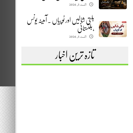
اگست 5, 2026
بلتی شالیں اور ٹوپیاں . آمینہ یونس
،بلتستانی
اگست 5, 2026
تازہ ترین اخبار