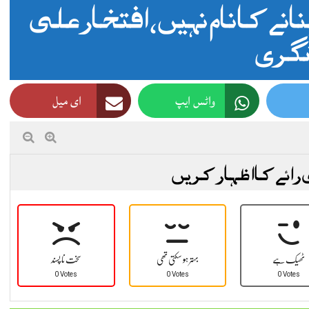
انے کا نام نہیں ، افتخار علی
گری
واٹس ایپ
ای میل
 رائے کا اظہار کریں
ٹھیک ہے
بہتر ہو سکتی تھی
سخت نا پسند
0 Votes
0 Votes
0 Votes