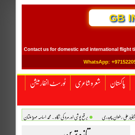
GB I
Contact us for domestic and international flight ticket b
WhatsApp: +9715220
پاکستان
شعر و شاعری
ٹورسٹ انفارمیشن
انجینیئر علی رضوان چوہدری
برقع پوشی اور مرد کی نگاہ . محمد اسامہ مہر(ملتان )
تازہ ترین