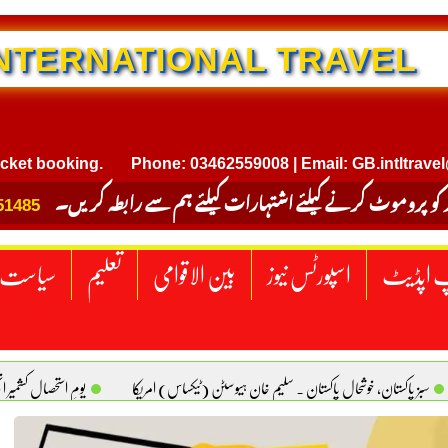
NTERNATIONAL TRAVEL
ooking.
Phone: 03462559008 | Email: GB.intltravel@gmai
 کو پروموٹ کرنے کیلئے اشتہارات کیلئے ہم سے رابطہ کریں۔
51485
 اپڈیٹ
اسپورٹس نیوز
بین الاقوامی
تعلیم
سیاست
سبز پاکستان، خوشحال پاکستان . سلیم خان ہیوسٹن (ٹیکساس) امریکا
یومِ استحصالِ کشمیر 
سانیت کی اصل پہچان. یاسر دانیال صابری