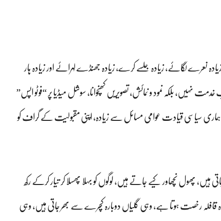
ادہ نعرے لگائے، زیادہ جلسے کرے، زیادہ جھنڈے لہرائے اور زیادہ ہار
نہیں، بلکہ نمود و نمائش، تصویریں کھنچوانا، سوشل میڈیا پر “فوٹو اپس”
 کہ ہماری سیاسی قیادت عوامی مسائل سے زیادہ، اپنی مقبولیت کے گراف کو
ی ہیں، پھول نچھاور کیے جاتے ہیں، لوگوں کو بہلا پھسلا کر تیار کرکے رکھ
ہ قافلہ رخصت ہوتا ہے، وہی گلیاں دوبارہ کچرے سے بھر جاتی ہیں، وہی