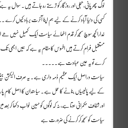
لوگ پھر پانی، بجلی اور روزگار کو ترستے رہ جاتے ہیں۔ سوال یہ 
کسی کی دنیا آباد کرنے کے لیے ہم اپنا آخرت برباد کیوں کرے ۔
خدارا کچھ سوچ سمجھ کر قدم اٹھائے سیاست ایک کھیل نہیں ھے
مستقبل فرام کرتے ہیں افسوس کا مقام یہ ہے کہ ہمیں ابھی تک س
کرے تو یہ عین عبادت ہے۔۔۔۔۔
سیاست دراصل ایک عظیم ذمہ داری ہے۔ یہ صرف الیکشن جیتنے کا نا
کے لیے پالیسیاں بنانے کا عمل ہے۔ سیاستدان کا اصل کام پا
اور شفاف حکمرانی ہوتا ہے، نہ کہ لوگوں کو حسین خواب دکھا کر بعد می
سیاست کو سمجھ کر کرنے کی ضرورت ہے