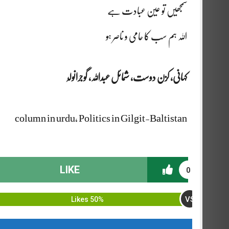
سمجھیں تو عین عبادت ہے
اللہ ہم سب کا حامی و ناصر ہو
کہانی، کزن دوست، شمائل عبداللہ، گوجرانول
ہ
column in urdu, Politics in Gilgit-Baltistan
LIKE
0
VS
50% Likes