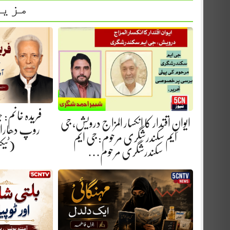
مزید
فریدہ خانم:
ایوانِ اقتدار کا انکسار المزاج درویش، جی
روپ دھارا.
ایم سکندرشگری مرحوم: جی ایم
(ٹیک
سکندرشگری مرحوم…