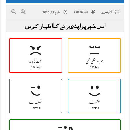
0 تبصرے
5cn news
مارچ 27, 2025
اس خبر پر اپنی رائے کا اظہار کریں
بہتر ہو سکتی تھی
سخت نا پسند
0 Votes
0 Votes
اچھی ہے
ٹھیک ہے
0 Votes
0 Votes