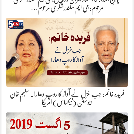
مرحوم: جی ایم سکندرشگری مرحوم…
فریدہ خانم: جب غزل نے آواز کا روپ دھارا. سلیم خان
ہیوسٹن (ٹیکساس) امریکا