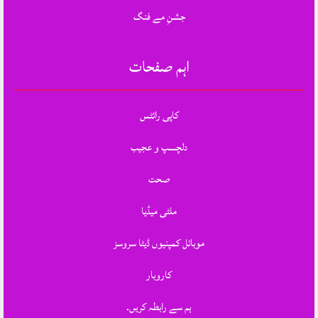
جشنِ مے فنگ
اہم صفحات
کاپی رائٹس
دلچسپ و عجیب
صحت
ملٹی میڈیا
موبائل کمپنیوں ڈیٹا سروسز
کاروبار
ہم سے رابطہ کریں.