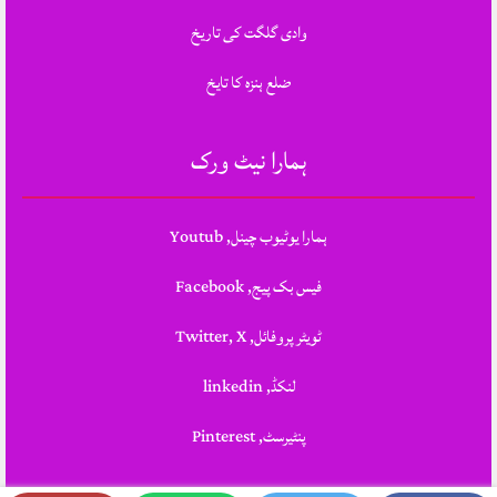
وادی گلگت کی تاریخ
ضلع ہنزہ کا تایخ
ہمارا نیٹ ورک
ہمارا یوٹیوب چینل, Youtub
فیس بک پیج, Facebook
ٹویٹر پروفائل, Twitter, X
لنکڈ, linkedin
پنٹیرسٹ, Pinterest