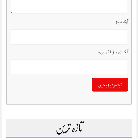
آپکا نام
*
آپکا ای میل ایڈریس
*
تازہ ترین