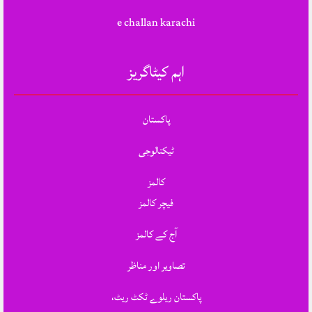
e challan karachi
اہم کیٹاگریز
پاکستان
ٹیکنالوجی
کالمز
فیچر کالمز
آج کے کالمز
تصاویر اور مناظر
پاکستان ریلوے ٹکٹ ریٹ،