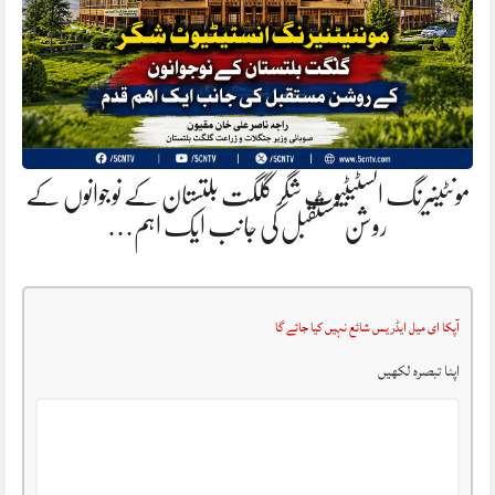
مونٹینیرنگ انسٹیٹیوٹ شگر گلگت بلتستان کے نوجوانوں کے
روشن مستقبل کی جانب ایک اہم…
آپکا ای میل ایڈریس شائع نہیں کیا جائے گا
اپنا تبصرہ لکھیں