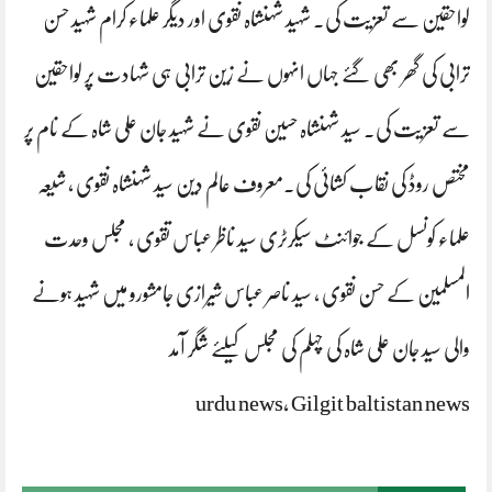
لواحقین سے تعزیت کی۔ شہید شہنشاہ نقوی اور دیگر علماء کرام شہید حسن
ترابی کی گھر بھی گئے جہاں انہوں نے زین ترابی ہی شہادت پر لواحقین
سے تعزیت کی۔ سید شہنشاہ حسین نقوی نے شہید جان علی شاہ کے نام پر
مختص روڈ کی نقاب کشائی کی۔معروف عالم دین سید شہنشاہ نقوی ، شیعہ
علماء کونسل کے جوائنٹ سیکرٹری سید ناظر عباس تقوی ، مجلس وحدت
المسلمین کے حسن نقوی ، سید ناصر عباس شیرازی جامشورو میں شہید ہونے
والی سید جان علی شاہ کی چہلم کی مجلس کیلئے شگر آمد
urdu news, Gilgit baltistan news