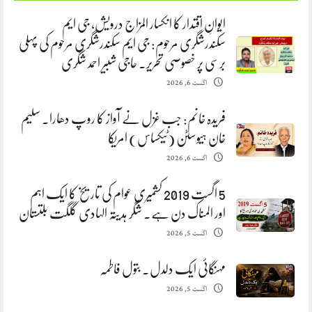
ایوانِ اقتدار کا انکسار المزاج درویش، جی ایم
سکندرشگری مرحوم: جی ایم سکندرشگری مرحوم کی پہلی
برسی پر خصوصی تحریر. حاجی شبیر احمد شگری
اگست 6, 2026
فریدہ خانم: جب غزل نے آواز کا روپ دھارا. سلیم
خان ہیوسٹن (ٹیکساس) امریکا
اگست 6, 2026
5 اگست 2019 کشمیری عوام کی تاریخ کا ایک اہم
اور المناک دن ہے. شگر ہدیتہ الہادی گلگت بلتستان
اگست 5, 2026
مہنگائی ایک دلدل. بتول فاطمہ
اگست 5, 2026