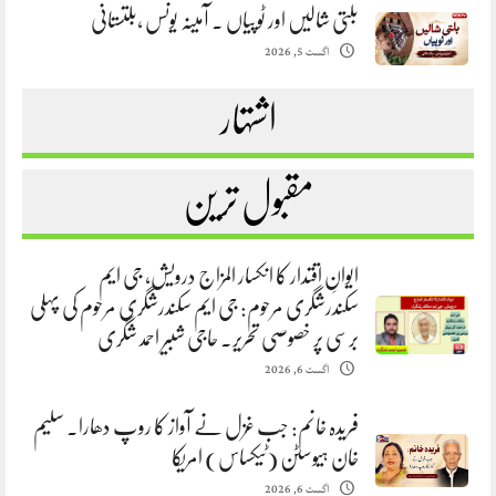
بلتی شالیں اور ٹوپیاں . آمینہ یونس ،بلتستانی
اگست 5, 2026
اشتہار
مقبول ترین
ایوانِ اقتدار کا انکسار المزاج درویش، جی ایم
سکندرشگری مرحوم: جی ایم سکندرشگری مرحوم کی پہلی
برسی پر خصوصی تحریر. حاجی شبیر احمد شگری
اگست 6, 2026
فریدہ خانم: جب غزل نے آواز کا روپ دھارا. سلیم
خان ہیوسٹن (ٹیکساس) امریکا
اگست 6, 2026