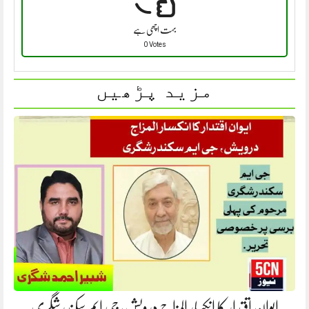
بہت اچھی ہے
0 Votes
مزید پڑھیں
ایوانِ اقتدار کا انکسار المزاج درویش، جی ایم سکندرشگری