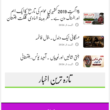
5 اگست 2019 کشمیری عوام کی تاریخ کا ایک اہم
اور المناک دن ہے. شگر ہدیتہ الہادی گلگت بلتستان
اگست 5, 2026
مہنگائی ایک دلدل. بتول فاطمہ
اگست 5, 2026
بلتی شالیں اور ٹوپیاں . آمینہ یونس ،بلتستانی
اگست 5, 2026
تازہ ترین اخبار