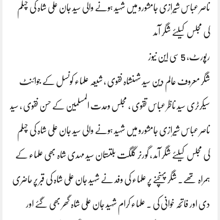
ناصر عباس شیرازی جامشورو میں شہید ہونے والی سید جان علی شاہ کی چہلم
کی مجلس کیلئے شگر آمد
رپورٹ، 5 سی این نیوز
شگر معروف عالم دین سید شہنشاہ نقوی ، شیعہ علماء کونسل کے جوائنٹ
سیکرٹری سید ناظر عباس تقوی ، مجلس وحدت المسلمین کے حسن نقوی ، سید
ناصر عباس شیرازی جامشورو میں شہید ہونے والی سید جان علی شاہ کی چہلم
کی مجلس کیلئے شگر آمد ، گورنر گلگت بلتستان سید مہدی شاہ بھی علماء کے
ہمراہ تھے۔ شگر پہنچنے پر علماء کی وفد نے شہید جان علی شاہ کی قبر پر حاضری
دی اور فاتحہ خوانی کی ۔ علماء کرام شہید جان علی شاہ گھر بھی گئے اور