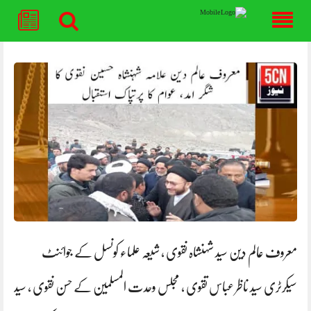
Skip
to
content
معروف عالم دین سید شہنشاہ نقوی ، شیعہ علماء کونسل کے جوائنٹ
سیکرٹری سید ناظر عباس تقوی ، مجلس وحدت المسلمین کے حسن نقوی ، سید