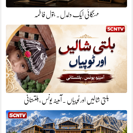
مہنگائی ایک دلدل. بتول فاطمہ
بلتی شالیں اور ٹوپیاں . آمینہ یونس ،بلتستانی