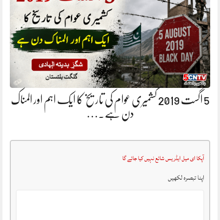
5 اگست 2019 کشمیری عوام کی تاریخ کا ایک اہم اور المناک
دن ہے.…
آپکا ای میل ایڈریس شائع نہیں کیا جائے گا
اپنا تبصرہ لکھیں