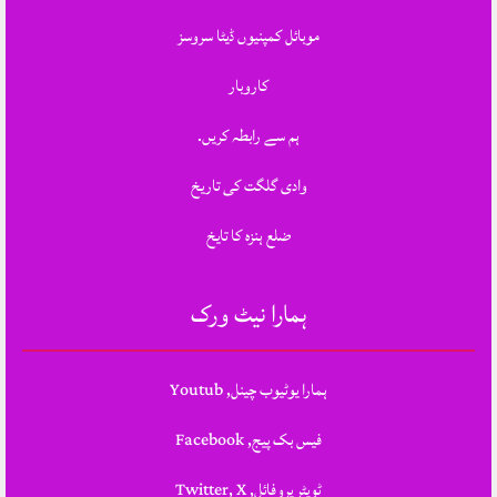
موبائل کمپنیوں ڈیٹا سروسز
کاروبار
ہم سے رابطہ کریں.
وادی گلگت کی تاریخ
ضلع ہنزہ کا تایخ
ہمارا نیٹ ورک
ہمارا یوٹیوب چینل, Youtub
فیس بک پیج, Facebook
ٹویٹر پروفائل, Twitter, X