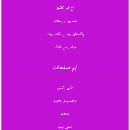
آج کے کالمز
تصاویر اور مناظر
پاکستان ریلوے ٹکٹ ریٹ،
جشنِ مے فنگ
اہم صفحات
کاپی رائٹس
دلچسپ و عجیب
صحت
ملٹی میڈیا