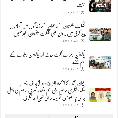
بخت
اگست 7, 2026
گلگت بلتستان کے عوام کے زندگیوں میں آسانیاں
پیدا کرنی ہیں. وزیر اعلیٰ گلگت بلتستان امجد حسین
اگست 7, 2026
پاکستان ریلوے ٹکٹ ریٹ اور پاکستان ریلوے کے
اہم شعبے
اگست 7, 2026
ایوانِ اقتدار کا انکسار المزاج درویش، جی ایم
سکندرشگری مرحوم: جی ایم سکندرشگری مرحوم کی پہلی
برسی پر خصوصی تحریر. حاجی شبیر احمد شگری
اگست 6, 2026