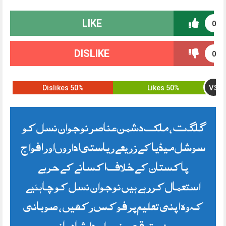
LIKE
0
DISLIKE
0
VS
50% Dislikes
50% Likes
گلگت ، ملک دشمن عناصر نوجوان نسل کو
سوشل میڈیا کے زریعے ریاستی اداروں اور افواج
پاکستان کے خلاف اکسانے کے حربے
استعمال کررہے ہیں نوجوان نسل کو چاہئیے
کہ وہ اپنی تعلیم پر فوکس رکھیں ، صوبائی
وزیر ترقی و نسواں دلشاد بانو