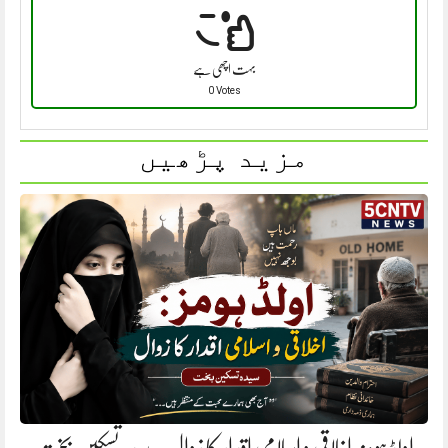
بہت اچھی ہے
0 Votes
مزید پڑھیں