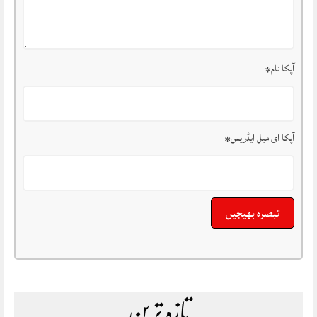
آپکا نام
*
آپکا ای میل ایڈریس
*
تازہ ترین