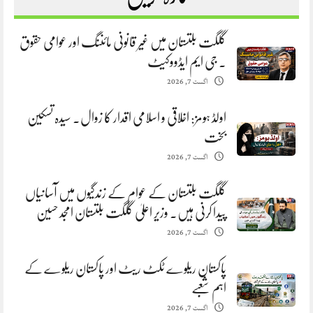
گلگت بلتستان میں غیر قانونی مائننگ اور عوامی حقوق
. جی ایم ایڈووکیٹ
اگست 7, 2026
اولڈ ہومز: اخلاقی و اسلامی اقدار کا زوال. سیدہ تسکین
بخت
اگست 7, 2026
گلگت بلتستان کے عوام کے زندگیوں میں آسانیاں
پیدا کرنی ہیں. وزیر اعلیٰ گلگت بلتستان امجد حسین
اگست 7, 2026
پاکستان ریلوے ٹکٹ ریٹ اور پاکستان ریلوے کے
اہم شعبے
اگست 7, 2026