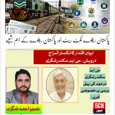
پاکستان ریلوے ٹکٹ ریٹ اور پاکستان ریلوے کے اہم شعبے