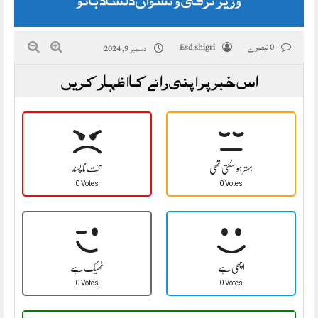
0 تبصرے
Esd shigri
دسمبر 9, 2024
اس خبر پر اپنی رائے کا اظہار کریں
بہتر ہو سکتی تھی
سخت نا پسند
0 Votes
0 Votes
اچھی ہے
ٹھیک ہے
0 Votes
0 Votes