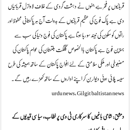
قربانیوں پر فخر ہے جنہوں نے دہشت گردی کے خلاف لاوازل قربانیاں
دی ہے پاک فوج کی عظیم قربانیوں کے بدولت آج ہر پاکستانی محفوظ اور
راتوں کو سکون کی نیند سو رہا ہوتا ہے پاکستان کی فوج دنیا کی سب سے
بہترین فوج ہے پاکستان باالخصوص گلگت بلتستان کی عوام پاکستان کی
مضبوطی اور ملکی سلامتی کے لئے افواج پاکستان کے ساتھ ہمیشہ کی طرح
سیسہ پلائی ہوئی دیوار بن کر اپنے اداروں کے ساتھ کھڑے رہیں گے۔
urdu news, Gilgit baltistan news
دمشق: شامی باغیوں کا سرکاری ٹی وی پر خطاب، سیاسی قیدیوں کے