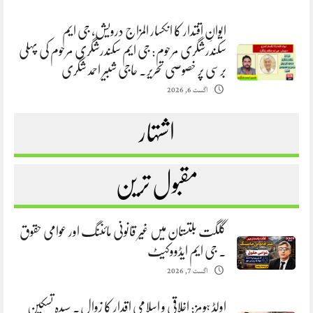
ایوانِ اقتدار کا انکسار المزاج درویش، جی ایم
سکندرشگری مرحوم: جی ایم سکندرشگری مرحوم کی پہلی
برسی پر خصوصی تحریر. حاجی شبیر احمد شگری
اگست 6, 2026
اشتہار
مقبول ترین
گلگت بلتستان میں غیر قانونی مائننگ اور عوامی حقوق
. جی ایم ایڈووکیٹ
اگست 7, 2026
اولڈ ہومز: اخلاقی و اسلامی اقدار کا زوال. سیدہ تسکین