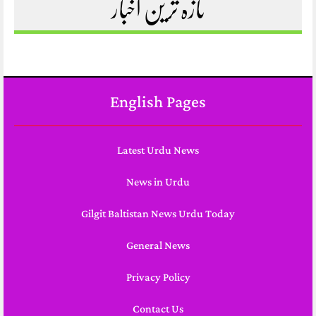
تازہ ترین اخبار
English Pages
Latest Urdu News
News in Urdu
Gilgit Baltistan News Urdu Today
General News
Privacy Policy
Contact Us