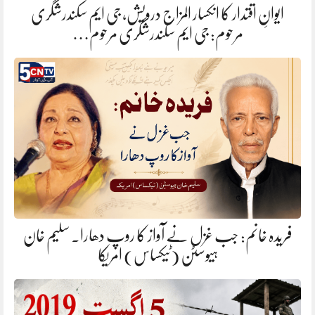
ایوانِ اقتدار کا انکسار المزاج درویش، جی ایم سکندرشگری
مرحوم: جی ایم سکندرشگری مرحوم…
فریدہ خانم: جب غزل نے آواز کا روپ دھارا. سلیم خان
ہیوسٹن (ٹیکساس) امریکا