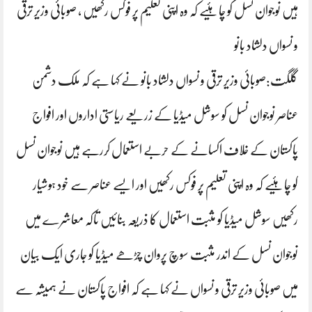
ہیں نوجوان نسل کو چاہئیے کہ وہ اپنی تعلیم پر فوکس رکھیں ، صوبائی وزیر ترقی
و نسواں دلشاد بانو
گلگت:صوبائی وزیر ترقی و نسواں دلشاد بانو نے کہا ہے کہ ملک دشمن
عناصر نوجوان نسل کو سوشل میڈیا کے زریعے ریاستی اداروں اور افواج
پاکستان کے خلاف اکسانے کے حربے استعمال کررہے ہیں نوجوان نسل
کو چاہئیے کہ وہ اپنی تعلیم پر فوکس رکھیں اور ایسے عناصر سے خود ہوشیار
رکھیں سوشل میڈیا کو مثبت استعمال کا ذریعہ بنائیں تاکہ معاشرے میں
نوجوان نسل کے اندر مثبت سوچ پروان چڑھے میڈیا کو جاری ایک بیان
میں صوبائی وزیر ترقی و نسواں نے کہا ہے کہ افواج پاکستان نے ہمیشہ سے