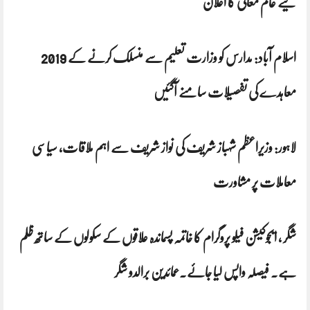
لیے عام معافی کا اعلان
اسلام آباد: مدارس کو وزارت تعلیم سے منسلک کرنے کے 2019
معاہدے کی تفصیلات سامنے آگئیں
لاہور: وزیراعظم شہباز شریف کی نواز شریف سے اہم ملاقات، سیاسی
معاملات پر مشاورت
شگر ، ایجوکیشن فیلو پروگرام کا خاتمہ پسماندہ علاقوں کے سکولوں کے ساتھ ظلم
ہے۔ فیصلہ واپس لیا جائے۔عمائدین برالدو شگر