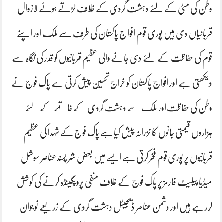
وطن کی مٹی کے لئے دہشت گردی کے خلاف لڑتے ہوئے لازوال
قربانیاں دی ہیں پوری قوم افواج پاکستان کی طرف سے ملک اور اپنے
قوم کی حفاظت کے لئے دی جانے والی عظیم قربانیوں کو قدر کی نگاہ سے
دیکھتی ہے اور افواج پاکستان کو خراج تحسین پیش کرتی ہے پاک فوج نے
وطن کی حفاظت اور ملک سے دہشت گردی کے خاتمے کے لئے
ہزاروں قیمتی جانوں کا نزرانہ پیش کیا ہے پاک فوج کے شہدا کی عظیم
قربانیوں پر پوری قوم فخر کرتی ہے ایسے میں بعض شر پسند عناصر سوشل
میڈیا پیلیٹ فارمز پر پاک فوج کے خلاف منفی پروپگینڈہ کرنے کی کوشش
کررہے ہیں اور دشمن عناصر ڈیجیٹل دہشت گردی کے زریعے نوجوان