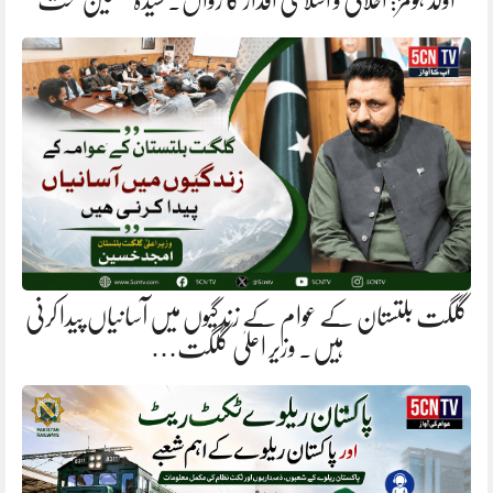
اولڈ ہومز: اخلاقی و اسلامی اقدار کا زوال. سیدہ تسکین بخت
گلگت بلتستان کے عوام کے زندگیوں میں آسانیاں پیدا کرنی
ہیں. وزیر اعلیٰ گلگت…