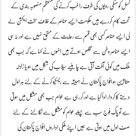
نسل کو منفی رویوں کی طرف راغب کرنے کی منعظم منصوبہ بندی کے
تحت کام کررہے ہیں حکومت ایسے عناصر کے خلاف سخت ایکشن لے
گی ایسے عناصر کسی بھی قسم سے رعایت کے مستحق نہیں ہے اور نہ ہی
ایسے عناصر وطن سے مخلص ہوتے ہیں انہوں نے کہا ہے کہ جب بھی
ملک میں کوئی آفت آتی ہے چاہئیے سیلاب کی شکل میں ہو یا زلزلہ
متاثرین ہو افواج پاکستان نے ہمیشہ سے ریسکیو کرنے کے لئے ہر اول
دستے کا کردار ادا کیا ہے اور کررہی ہے عوام جب بھی مشکل میں ہوتی
ہے تو پاک فوج سب سے پہلے عوام کو مشکل سے نکالنے کے لئے
صف اول میں ہوتی ہے ہمیں اپنے ملکی اداروں افواج پاکستان کی