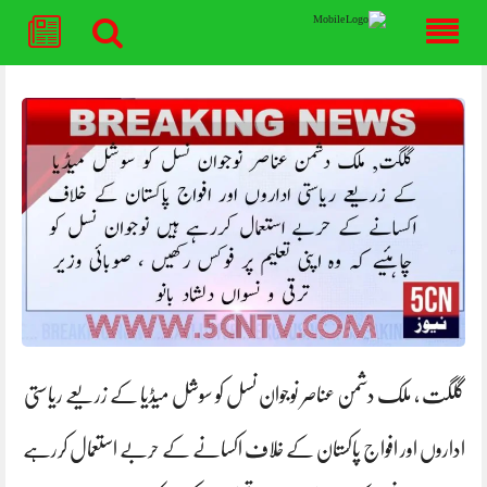
Skip
to
content
گلگت ، ملک دشمن عناصر نوجوان نسل کو سوشل میڈیا کے زریعے ریاستی
اداروں اور افواج پاکستان کے خلاف اکسانے کے حربے استعمال کررہے