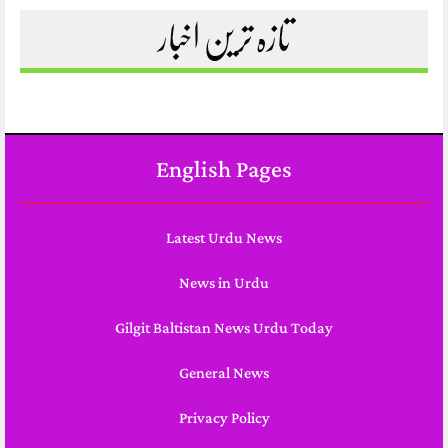
تازہ ترین اخبار
English Pages
Latest Urdu News
News in Urdu
Gilgit Baltistan News Urdu Today
General News
Privacy Policy