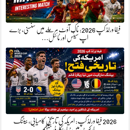
فیفا ورلڈ کپ 2026: ناک آؤٹ مرحلے میں سنسنی، بڑے
اپ سیٹس اور ٹائٹل…
2026 فیفا ورلڈ کپ: امریکہ کی تاریخی کامیابی، بیٹنگ
مارکیٹ میں نیا ریکارڈ، بیلجیم…