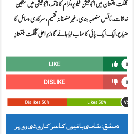
گلگت بلتستان میں ایجوکیشن فیلو پروگرام کا خاتمہ، ایجوکیشن میں سنگین
خدشات، ناقص منصوبہ بندی ، غیر منصفانہ تقسیم ، سرکاری وسائل کا
ضیاع، ایک ایک پائی کا حساب لیا جائے گا وزیر اعلی گلگت بلتستانٕ
LIKE
0
DISLIKE
0
VS
50% Dislikes
50% Likes
دمشق: شامی باغیوں کا سرکاری ٹی وی پر