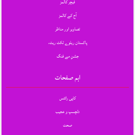
فیچر کالمز
آج کے کالمز
تصاویر اور مناظر
پاکستان ریلوے ٹکٹ ریٹ،
جشنِ مے فنگ
اہم صفحات
کاپی رائٹس
دلچسپ و عجیب
صحت