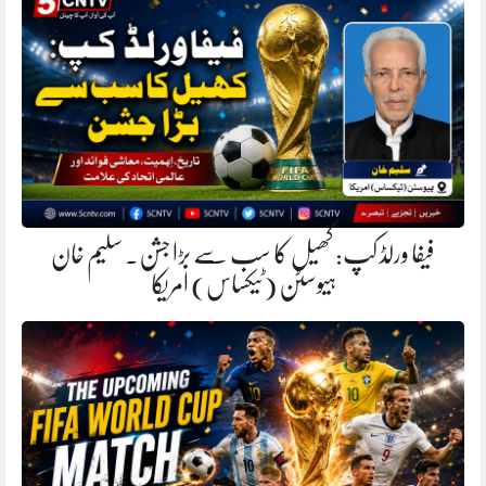
فیفا ورلڈ کپ: کھیل کا سب سے بڑا جشن. سلیم خان
ہیوسٹن (ٹیکساس) امریکا