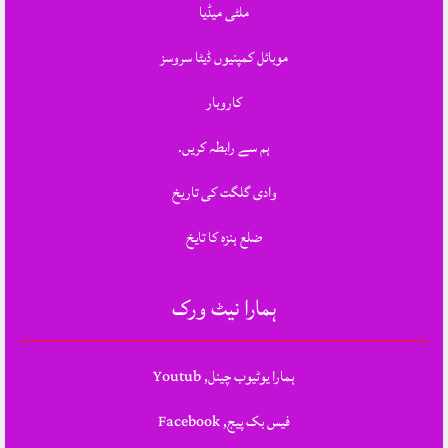
ملٹی میڈیا
موبائل کمپنیوں ڈیٹا سروسز
کاروبار
ہم سے رابطہ کریں.
وادی گلگت کی تاریخ
ضلع ہنزہ کا تایخ
ہمارا نیٹ ورک
ہمارا یوٹیوب چینل, Youtub
فیس بک پیج, Facebook