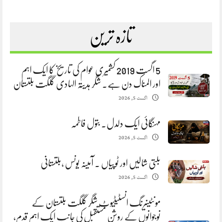
تازہ ترین
5 اگست 2019 کشمیری عوام کی تاریخ کا ایک اہم
اور المناک دن ہے. شگر ہدیتہ الہادی گلگت بلتستان
اگست 5, 2026
مہنگائی ایک دلدل. بتول فاطمہ
اگست 5, 2026
بلتی شالیں اور ٹوپیاں . آمینہ یونس ،بلتستانی
اگست 5, 2026
مونٹینیرنگ انسٹیٹیوٹ شگر گلگت بلتستان کے
نوجوانوں کے روشن مستقبل کی جانب ایک اہم قدم،