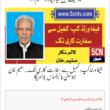
فیفا ورلڈ کپ: کھیل سے سفارت کاری تک۔سلیم خان
ہیوسٹن (ٹیکساس) امریکا
آپکا ای میل ایڈریس شائع نہیں کیا جائے گا
اپنا تبصرہ لکھیں