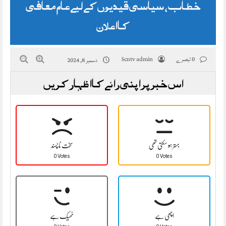
خطاب، سیاسی قیدیوں کے لیے عام معافی
کا اعلان
0 تبصرے
5cntv admin
دسمبر 8, 2024
اس خبر پر اپنی رائے کا اظہار کریں
بہتر ہو سکتی تھی
سخت نا پسند
0 Votes
0 Votes
اچھی ہے
ٹھیک ہے