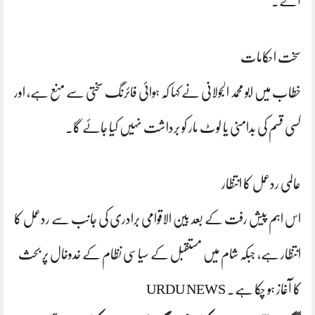
آئے۔
سخت احکامات
خطاب میں ابو محمد الجولانی نے کہا کہ ہوائی فائرنگ سختی سے منع ہے، اور
کسی قسم کی بدامنی یا لوٹ مار کو برداشت نہیں کیا جائے گا۔
عالمی ردعمل کا انتظار
اس اہم پیش رفت کے بعد بین الاقوامی برادری کی جانب سے ردعمل کا
انتظار ہے، جبکہ شام میں مستقبل کے سیاسی نظام کے خدوخال پر بحث
کا آغاز ہو چکا ہے۔ URDU NEWS