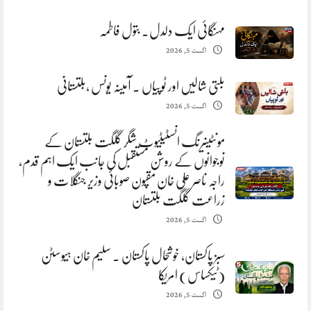
مہنگائی ایک دلدل. بتول فاطمہ
اگست 5, 2026
بلتی شالیں اور ٹوپیاں . آمینہ یونس ،بلتستانی
اگست 5, 2026
مونٹینیرنگ انسٹیٹیوٹ شگر گلگت بلتستان کے
نوجوانوں کے روشن مستقبل کی جانب ایک اہم قدم،
راجہ ناصر علی خان مقپون صوبائی وزیر جنگلات و
زراعت گلگت بلتستان
اگست 5, 2026
سبز پاکستان، خوشحال پاکستان . سلیم خان ہیوسٹن
(ٹیکساس) امریکا
اگست 5, 2026