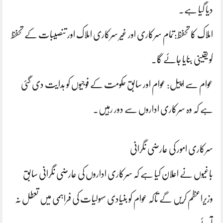
دیا گیا ہے۔
املاک کا تحفظ:تمام سرکاری اور غیر سرکاری املاک اور تنصیبات کے تحفظ
کو یقینی بنایا جائے گا۔
عوام سے اپیل: عوام اور سابق حکومت کے فوجیوں کو ہدایت دی گئی
ہے کہ وہ سرکاری اداروں سے دور رہیں۔
سرکاری امور کی عارضی نگرانی
باغیوں نے اعلان کیا ہے کہ سرکاری اداروں کی عارضی نگرانی سابق
وزیراعظم کریں گے تاکہ عوام کو بنیادی سہولیات کی فراہمی میں تعطل نہ