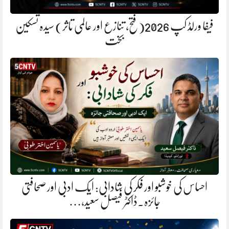
فیفا ورلڈ کپ 2026(فتح، تنازع اور عالمی تاثر) سیدہ تسکین
بخت
احساس کی خوشبو اور فکر کی شادابی: ایک ادبی اور صحافتی
جائزہ.ڈاکٹر فیصل سعید،…