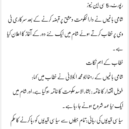
رپورٹ، 5 سی این نیوز
شامی باغیوں نے دارالحکومت دمشق پر قبضہ کرنے کے بعد سرکاری ٹی
وی پر خطاب کرتے ہوئے شام میں ایک نئے دور کے آغاز کا اعلان کیا
ہے۔
خطاب کے اہم نکات
شامی باغیوں کے رہنما ابو محمد الجولانی نے خطاب میں کہا:
طویل اقتدار کا خاتمہ: بشار الاسد حکومت کا خاتمہ ہو گیا ہے، اور شام میں
ایک نیا عہد شروع ہونے جا رہا ہے۔
سیاسی قیدیوں کی رہائی:تمام جیلوں سے سیاسی قیدیوں کو رہا کرنے کا حکم