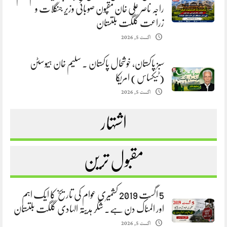
راجہ ناصر علی خان مقپون صوبائی وزیر جنگلات و
زراعت گلگت بلتستان
اگست 5, 2026
سبز پاکستان، خوشحال پاکستان . سلیم خان ہیوسٹن
(ٹیکساس) امریکا
اگست 5, 2026
اشتہار
مقبول ترین
5 اگست 2019 کشمیری عوام کی تاریخ کا ایک اہم
اور المناک دن ہے. شگر ہدیتہ الہادی گلگت بلتستان
اگست 5, 2026