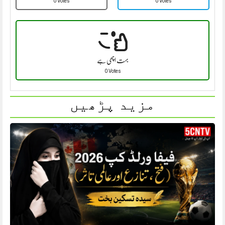
0 Votes
0 Votes
بہت اچھی ہے
0 Votes
مزید پڑھیں