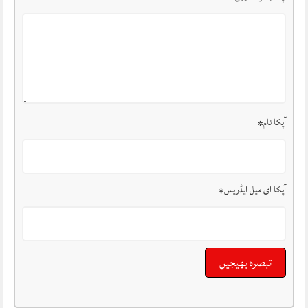
آپکا نام
*
آپکا ای میل ایڈریس
*