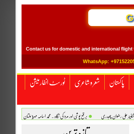
GB I
l
Contact us for domestic and international flight ticket 
WhatsApp: +9715220
پاکستان
شعر و شاعری
ٹورسٹ انفارمیشن
انجینیئر علی رضوان چوہدری
برقع پوشی اور مرد کی نگاہ . محمد اسامہ مہر(ملتان )
تازہ ترین