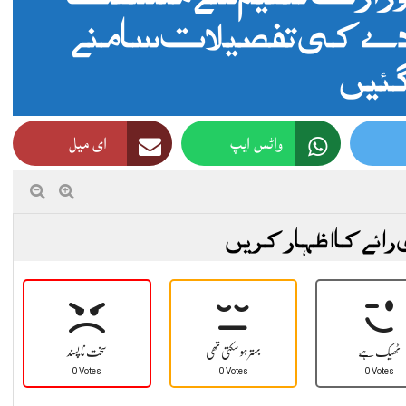
 2019 معاہدے کی تفصیلات سامنے
گئیں
واٹس ایپ
ای میل
 رائے کا اظہار کریں
ٹھیک ہے
بہتر ہو سکتی تھی
سخت نا پسند
0 Votes
0 Votes
0 Votes