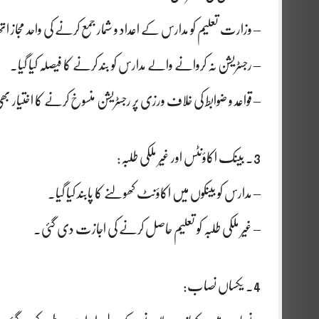
– وزارت تعلیم کو مدارس کے اعداد و شمار جمع کرنے کی واحد مجاز اتھار
– رجسٹریشن نہ کروانے والے مدارس کو بند کرنے کا فیصلہ کیا گیا۔
– قواعد و ضوابط کی خلاف ورزی پر رجسٹریشن منسوخ کرنے کا اختیار بھی
3. بینک اکاؤنٹس اور غیر ملکی طلبہ:
– مدارس کو بینکوں میں اکاؤنٹ کھولنے کا پابند کیا گیا۔
– غیر ملکی طلبہ کو تعلیم حاصل کرنے کی اجازت دی گئی۔
4. یکساں نصاب: