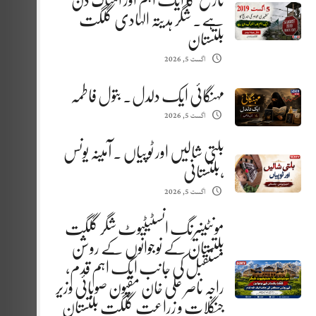
تاریخ کا ایک اہم اور المناک دن
ہے. شگر ہدیتہ الہادی گلگت
بلتستان
اگست 5, 2026
مہنگائی ایک دلدل. بتول فاطمہ
اگست 5, 2026
بلتی شالیں اور ٹوپیاں . آمینہ یونس
،بلتستانی
اگست 5, 2026
مونٹینیرنگ انسٹیٹیوٹ شگر گلگت
بلتستان کے نوجوانوں کے روشن
مستقبل کی جانب ایک اہم قدم،
راجہ ناصر علی خان مقپون صوبائی وزیر
جنگلات و زراعت گلگت بلتستان