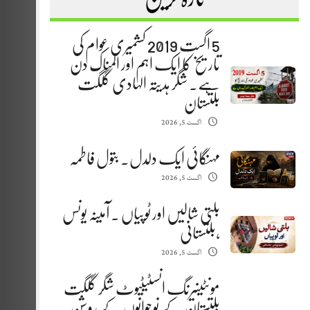
5 اگست 2019 کشمیری عوام کی
تاریخ کا ایک اہم اور المناک دن
ہے. شگر ہدیتہ الہادی گلگت
بلتستان
اگست 5, 2026
مہنگائی ایک دلدل. بتول فاطمہ
اگست 5, 2026
بلتی شالیں اور ٹوپیاں . آمینہ یونس
،بلتستانی
اگست 5, 2026
مونٹینیرنگ انسٹیٹیوٹ شگر گلگت
بلتستان کے نوجوانوں کے روشن