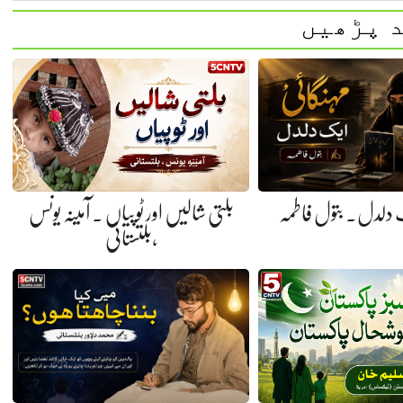
 پڑھیں
 دلدل. بتول فاطمہ
بلتی شالیں اور ٹوپیاں . آمینہ یونس
،بلتستانی