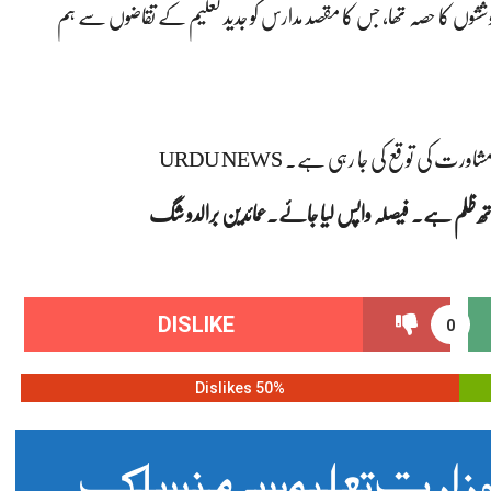
وششوں کا حصہ تھا، جس کا مقصد مدارس کو جدید تعلیم کے تقاضوں سے ہم
 کی توقع کی جا رہی ہے۔ URDU NEWS
ے ساتھ ظلم ہے۔ فیصلہ واپس لیا جائے۔عمائدین برالدو شگ
DISLIKE
0
50% Dislikes
و وزارت تعلیم سے منسلک