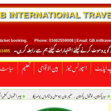
NTERNATIONAL TRAVEL
booking.
Phone: 03462559008 | Email: GB.intltravel@gma
 کو پروموٹ کرنے کیلئے اشتہارات کیلئے ہم سے رابطہ کریں۔
51485
 اپڈیٹ
اسپورٹس نیوز
بین الاقوامی
تعلیم
سیاست
سبز پاکستان، خوشحال پاکستان . سلیم خان ہیوسٹن (ٹیکساس) امریکا
یومِ استحصالِ کشمیر 
سانیت کی اصل پہچان. یاسر دانیال صابری