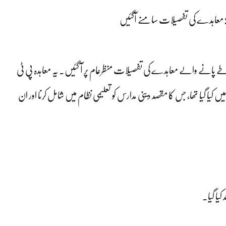
مات مدارس اور حکومت کے درمیان اگست 2019 میں طے پانے والے معاہدے کی تفصیلات منظرعام پر آ گئیں۔ یہ معاہدہ پی ٹی
کیا گیا تھا، جس کا مقصد دینی مدارس کو تعلیمی نظام میں شامل کرنا اور ان
کیا گیا۔