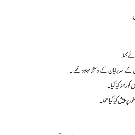
ئی۔
ئے کہا:
 کے سربراہان کے دستخط موجود تھے۔
ر پیش کیا گیا تھا۔