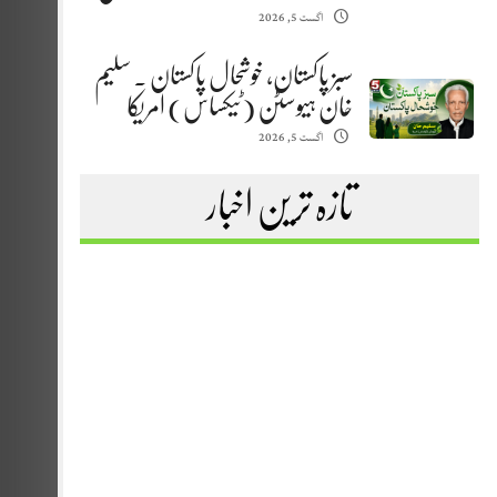
اگست 5, 2026
سبز پاکستان، خوشحال پاکستان . سلیم
خان ہیوسٹن (ٹیکساس) امریکا
اگست 5, 2026
تازہ ترین اخبار