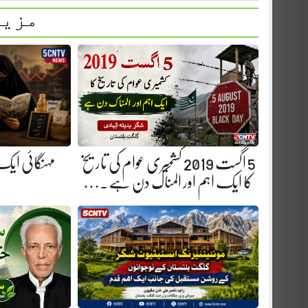
مزید
5 اگست 2019 کشمیری عوام کی تاریخ
مہنگائی ایک
کا ایک اہم اور المناک دن ہے.…