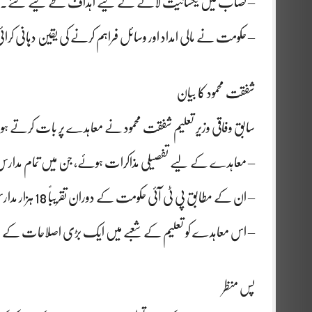
– نصاب میں یکسانیت لانے کے لیے اہداف طے کیے گئے۔
– حکومت نے مالی امداد اور وسائل فراہم کرنے کی یقین دہانی کرا
شفقت محمود کا بیان
سابق وفاقی وزیر تعلیم شفقت محمود نے معاہدے پر بات کرتے ہو
– معاہدے کے لیے تفصیلی مذاکرات ہوئے، جن میں تمام مدارس
– ان کے مطابق پی ٹی آئی حکومت کے دوران تقریباً 18 ہزار مدارس کو رجسٹر کیا گیا۔
– اس معاہدے کو تعلیم کے شعبے میں ایک بڑی اصلاحات کے طور پ
پس منظر