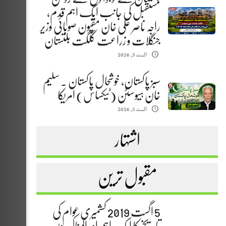
مستقبل کی جانب ایک اہم قدم،
راجہ ناصر علی خان مقپون صوبائی وزیر
جنگلات و زراعت گلگت بلتستان
اگست 5, 2026
سبز پاکستان، خوشحال پاکستان . سلیم
خان ہیوسٹن (ٹیکساس) امریکا
اگست 5, 2026
اشتہار
مقبول ترین
5 اگست 2019 کشمیری عوام کی