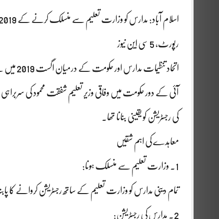
اسلام آباد: مدارس کو وزارت تعلیم سے منسلک کرنے کے 2019 معاہدے کی تفصیلات سامنے آگئیں
رپورٹ، 5 سی این نیوز
اتحاد تنظی
آئی کے دور حکومت میں وفاقی وزیر تعلیم شفقت محمود کی سربراہی میں 
کی رجسٹریشن کو یقینی بنانا تھا۔
معاہدے کی اہم شقیں
1. وزارت تعلیم سے منسلک ہونا:
تمام دینی مدارس کو وزارت تعلیم کے ساتھ رجسٹریشن کروانے کا پابند 
2. مدارس کی رجسٹریشن: