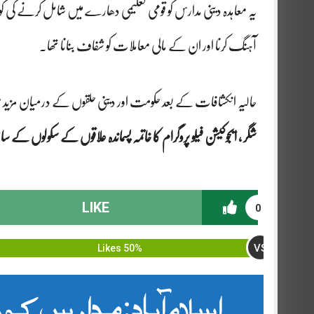
یہ معاہدہ دینی مدارس کو قومی تعلیمی دھارے میں شامل کرنے کی ک
آہنگ کرنا اور ان کے مالی معاملات کو شفاف بنانا تھا۔
حالیہ انکشافات کے بعد حکومت اور دینی حلقوں کے درمیان مزید مشاورت
شگر ، ایجوکیشن فیلو پروگرام کا خاتمہ پسماندہ علاقوں کے سکولوں ک
LIKE
0
VS
50% Likes
اسلام آباد: مدارس ک