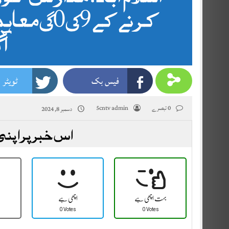
کرنے کے
آ
فیس بک
ٹویٹر
0 تبصرے
5cntv admin
دسمبر 8, 2024
اس خبر پر اپنی
بہت اچھی ہے
اچھی ہے
0 Votes
0 Votes