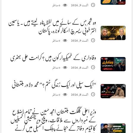
مناظر
اگست 9, 2026
0
وہ شجر جس کے سائے میں لفظ پناہ لیتے ہیں. یاسمین
اختر طوبیٰ ریسرچ اسکالر گوجرہ، پاکستان
مناظر
اگست 9, 2026
0
وفاداری کے ٹھیکیدار کون ہیں؟ کرامت علی جعفری
مناظر
اگست 8, 2026
0
“ایک سپلی اور ایک زندگی ختم؟” محمد دلاور بلتستانی
مناظر
اگست 8, 2026
0
وزیر اعلیٰ گلگت بلتستان امجد حسین نے تمام اضلاع
کے نمبرداروں سے ملاقات، ویلج ویریفکیشن کمیٹیوں
کا قیام دفاتر کے بجائے پبلک اسمبلی میں کرنے