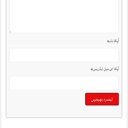
آپکا نام
*
آپکا ای میل ایڈریس
*