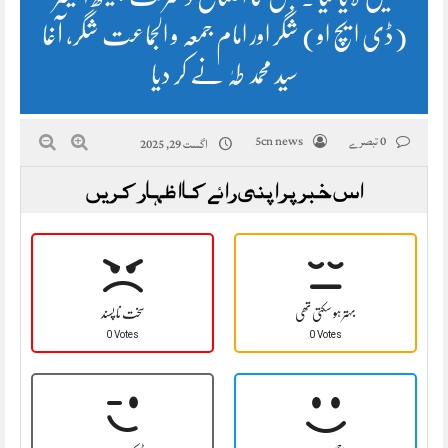
(ڈی ایچ او) شگر اور امام جمعہ و الجماعت شگر، آغا
سید محمد طہٰ نے کر دیا
0 تبصرے
5cn news
اگست 29, 2025
اس خبر پر اپنی رائے کا اظہار کریں
بہتر ہو سکتی تھی
سخت نا پسند
0 Votes
0 Votes