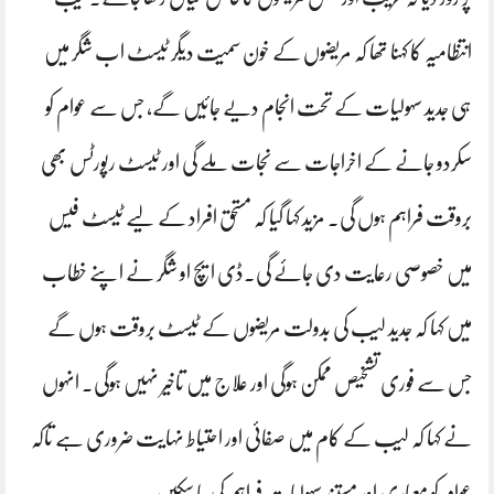
انتظامیہ کا کہنا تھا کہ مریضوں کے خون سمیت دیگر ٹیسٹ اب شگر میں
ہی جدید سہولیات کے تحت انجام دیے جائیں گے، جس سے عوام کو
سکردو جانے کے اخراجات سے نجات ملے گی اور ٹیسٹ رپورٹس بھی
بروقت فراہم ہوں گی۔ مزید کہا گیا کہ مستحق افراد کے لیے ٹیسٹ فیس
میں خصوصی رعایت دی جائے گی۔ڈی ایچ او شگر نے اپنے خطاب
میں کہا کہ جدید لیب کی بدولت مریضوں کے ٹیسٹ بروقت ہوں گے
جس سے فوری تشخیص ممکن ہوگی اور علاج میں تاخیر نہیں ہوگی۔ انہوں
نے کہا کہ لیب کے کام میں صفائی اور احتیاط نہایت ضروری ہے تاکہ
عوام کو معیاری اور مستند سہولیات فراہم کی جا سکیں۔