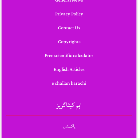
General News
Privacy Policy
Contact Us
Copyrights
Free scientific calculator
English Articles
e challan karachi
اہم کیٹاگریز
پاکستان