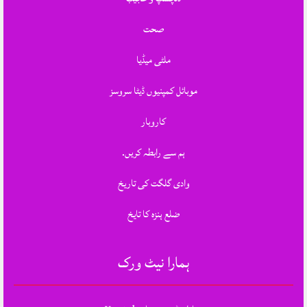
صحت
ملٹی میڈیا
موبائل کمپنیوں ڈیٹا سروسز
کاروبار
ہم سے رابطہ کریں.
وادی گلگت کی تاریخ
ضلع ہنزہ کا تایخ
ہمارا نیٹ ورک