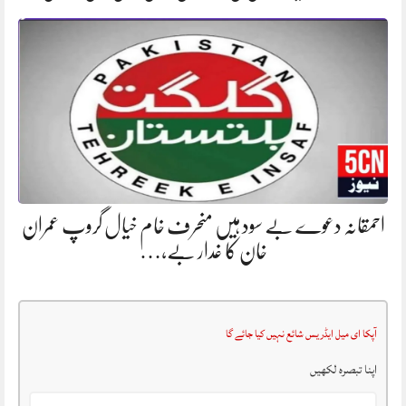
احمقانہ دعوے بے سود ہیں منحرف خام خیال گروپ عمران
خان کا غدار بے،…
آپکا ای میل ایڈریس شائع نہیں کیا جائے گا
اپنا تبصرہ لکھیں