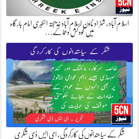
اسلام آباد ، شہزاد ٹاؤن اسلام آباد خدیجتہ الکبریٰ امام بارگاہ
میں خودکش دھماکے…
شگر کے سیاستدانوں کی کارکردگی ، ای ایس ڈی شگری