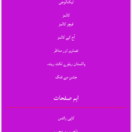
ٹیکنالوجی
کالمز
فیچر کالمز
آج کے کالمز
تصاویر اور مناظر
پاکستان ریلوے ٹکٹ ریٹ،
جشنِ مے فنگ
اہم صفحات
کاپی رائٹس
دلچسپ و عجیب