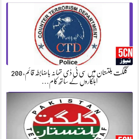
گلگت بلتستان میں سی ٹی ڈی تھانہ باضابطہ قائم، 200
اہلکاروں کے ساتھ کام…