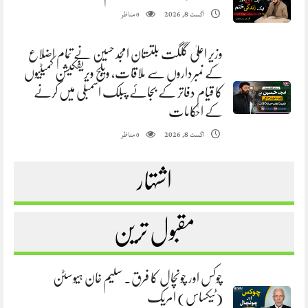
مناظر
اگست 8, 2026
0
وزیر اعلیٰ گلگت بلتستان امجد حسین نے تمام اضلاع
کے نمبرداروں سے ملاقات، ویلج ویریفکیشن کمیٹیوں
کا قیام دفاتر کے بجائے پبلک اسمبلی میں کرنے
کے احکامات
مناظر
اگست 8, 2026
0
اشتہار
مقبول ترین
چوکس اور چونچال کا فرق. سلیم خان ہیوسٹن
(ٹیکساس) امریک