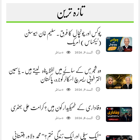
تازہ ترین
چوکس اور چونچال کا فرق. سلیم خان ہیوسٹن
(ٹیکساس) امریک
مناظر
اگست 9, 2026
0
وہ شجر جس کے سائے میں لفظ پناہ لیتے ہیں. یاسمین
اختر طوبیٰ ریسرچ اسکالر گوجرہ، پاکستان
مناظر
اگست 9, 2026
0
وفاداری کے ٹھیکیدار کون ہیں؟ کرامت علی جعفری
مناظر
اگست 8, 2026
0
“ایک سپلی اور ایک زندگی ختم؟” محمد دلاور بلتستانی