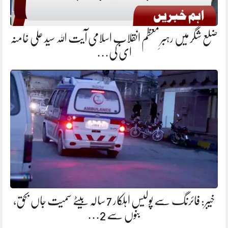
ضلع شگر میں رہبرِ معظم انقلاب اسلامی آیت اللہ سید علی خامنہ
ای کی…
خیبر: فائرنگ سے پولیس اہلکار 7 سالہ بیٹے سمیت جاں بحق،
بنوں سے 2…