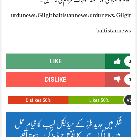
urdu news, Gilgit baltistan news, urdu news, Gilgit
baltistan news
LIKE
0
DISLIKE
0
VS
50% Dislikes
50% Likes
شگر میں جدید طرز کے میڈیکل لیب کا قیام عمل
میں لایا گیا ۔ جس کا افتتاح ڈسٹرکٹ ہیلتھ آفیسر