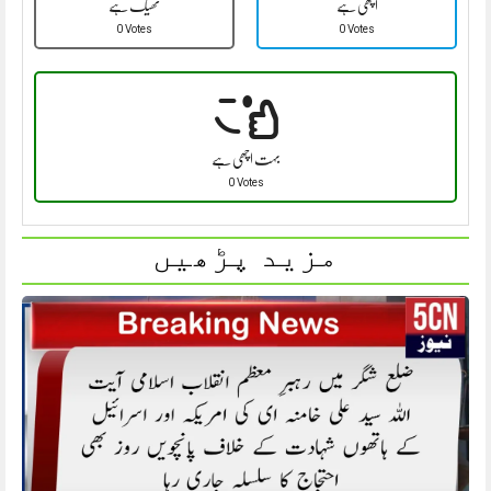
اچھی ہے
ٹھیک ہے
0 Votes
0 Votes
بہت اچھی ہے
0 Votes
مزید پڑھیں