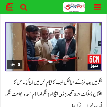
Skip
to
content
0
شگر میں جدید طرز کے میڈیکل لیب کا قیام عمل میں لایا گیا ۔ جس کا
افتتاح ڈسٹرکٹ ہیلتھ آفیسر (ڈی ایچ او) شگر اور امام جمعہ و الجماعت شگر،
آغا سید محمد طہٰ نے کر دیا