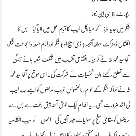
رپورٹ، 5 سی این نیوز
شگر میں جدید طرز کے میڈیکل لیب کا قیام عمل میں لایا گیا ۔ جس کا
افتتاح ڈسٹرکٹ ہیلتھ آفیسر (ڈی ایچ او) شگر اور امام جمعہ و الجماعت شگر،
آغا سید محمد طہٰ نے کر دیا۔ افتتاحی تقریب میں مختلف شعبہ ہائے زندگی
سے تعلق رکھنے والی شخصیات نے شرکت کی۔ اس موقع پر آغا سید محمد
طہٰ نے کہا کہ شگر کے عوام، بالخصوص غریب مریضوں کو ایسے جدید لیب
کی اشد ضرورت تھی۔ یہ اقدام ایک خوش آئند پیش رفت ہے جس سے
مریضوں کو مقامی سطح پر سہولیات میسر آئیں گی۔ انہوں نے لیب انتظامیہ
پر زور دیا کہ غریب اور مستحق مریضوں کا خاص خیال رکھا جائے۔لیب