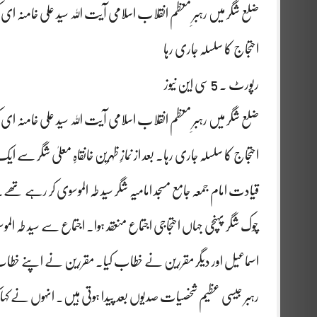
ضلع شگر میں رہبرِ معظم انقلاب اسلامی آیت اللہ سید علی خامنہ 
احتجاج کا سلسلہ جاری رہا
رپورٹ ۔ 5 سی این نیوز
ضلع شگر میں رہبرِ معظم انقلاب اسلامی آیت اللہ سید علی خامنہ 
احتجاج کا سلسلہ جاری رہا۔ بعد از نمازِ ظہرین خانقاہِ معلیٰ شگر س
قیادت امام جمعہ جامع مسجد امامیہ شگر سید طہ الموسوی کر رہے تھے۔
چوک شگر پہنچی جہاں احتجاجی اجتماع منعقد ہوا۔ اجتماع سے سید طہ ال
اسماعیل اور دیگر مقررین نے خطاب کیا۔ مقررین نے اپنے خطاب 
رہبر جیسی عظیم شخصیات صدیوں بعد پیدا ہوتی ہیں۔ انہوں نے کہا 