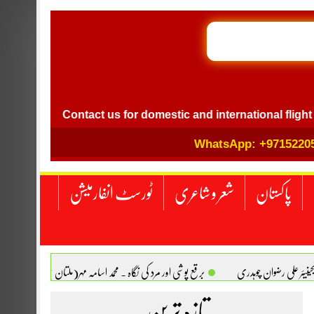
GB I
l
Contact us for domestic and international flight ticket 
WhatsApp: +9715220
پاکستان
شعر و شاعری
ٹورسٹ انفارمیشن
انجینیئر علی رضوان چوہدری
برقع پوشی اور مرد کی نگاہ . محمد اسامہ مہر(ملتان )
تازہ ترین