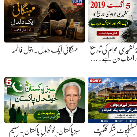
5 اگست 2019 کشمیری عوام کی تاریخ
مہنگائی ایک دلدل. بتول فاطمہ
ور المناک دن ہے.…
انسٹیٹیوٹ شگر گلگت
سبز پاکستان، خوشحال پاکستان . سلیم