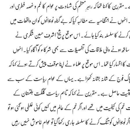
مقررین کا کہنا تھا کہ رہبرِ معظم کی شہادت پر عوام کا غم و غصہ فطری اور
 انہوں نے انتظامیہ سے مطالبہ کیا کہ بے گناہ نوجوانوں کو ان واقعات میں
راساں کرنے کا سلسلہ بند کیا جائے۔ اس موقع پر شیخ اشرف حسین شگری نے
اتھ ہونے والی ملاقات کی تفصیلات سے بھی شرکاء کو آگاہ کیا۔ انہوں
 کا اظہار کیا تھا۔ اس موقع پر علماء نے اپنا موقف پیش کرتے ہوئے کہا کہ
 بچہ پاک فوج کے شانہ بشانہ کھڑا ہے۔ یہاں کے عوام ریاست کے سب سے
 حیثیت حاصل ہے۔ مقررین نے کہا کہ تاہم ریاست گلگت بلتستان کے
ی کیفیت میں تھے اور اگر غم کے عالم میں کہیں کوئی غلطی ہو گئی ہو تو
گر نوجوانوں کو تنگ کرنے کا سلسلہ جاری رکھا گیا تو عوام خاموش نہیں رہیں