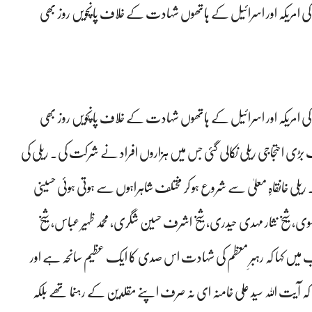
ای کی امریکہ اور اسرائیل کے ہاتھوں شہادت کے خلاف پانچویں روز بھی
ای کی امریکہ اور اسرائیل کے ہاتھوں شہادت کے خلاف پانچویں روز بھی
ے ایک بڑی احتجاجی ریلی نکالی گئی جس میں ہزاروں افراد نے شرکت کی۔ ریلی کی
 ریلی خانقاہِ معلیٰ سے شروع ہو کر مختلف شاہراہوں سے ہوتی ہوئی حسینی
موسوی، شیخ نثار مہدی حیدری، شیخ اشرف حسین شگری، محمد ظہیر عباس، شیخ
میں کہا کہ رہبرِ معظم کی شہادت اس صدی کا ایک عظیم سانحہ ہے اور
کہ آیت اللہ سید علی خامنہ ای نہ صرف اپنے مقلدین کے رہنما تھے بلکہ