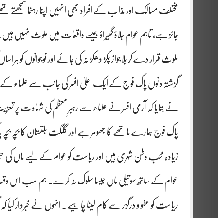
مختلف مسالک اور مذاب کے افراد بھی انہیں اپنا رہنما سمجھتے تھے۔ 
جائز ہے، تاہم عوام جلاؤ گھیراؤ جیسے واقعات میں ملوث نہیں ہیں۔
ملوث قرار دے کر بلاجواز پکڑ دھکڑ نہ کی جائے اور نوجوانوں کو ہ
گزشتہ دنوں پاک فوج کے ایک اعلیٰ افسر کی جانب سے علماء کے س
نے بتایا کہ آرمی افسر نے علماء سے رہبرِ معظم کی شہادت پر تعزیت
پاک فوج ہمارے ماتھے کا جھومر ہے اور گلگت بلتستان کا بچہ
زیادہ محب وطن شہری ہیں اور ریاست کو عوام کے لیے ماں کی
عوام کے ساتھ سوتیلی ماں جیسا سلوک نہ کرے۔ ہم سب اس وقت غم ک
ریاست کو عفو و درگزر سے کام لینا چاہیے۔ انہوں نے خبردار کیا کہ ا