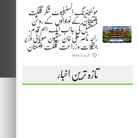
مونٹینیرنگ انسٹیٹیوٹ شگر گلگت
بلتستان کے نوجوانوں کے روشن
مستقبل کی جانب ایک اہم قدم،
راجہ ناصر علی خان مقپون صوبائی وزیر
جنگلات و زراعت گلگت بلتستان
اگست 5, 2026
تازہ ترین اخبار