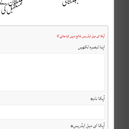
،بلتستانی
بلتستان کے
مستقبل کی
آپکا ای میل ایڈریس شائع نہیں کیا جائے گا
اپنا تبصرہ لکھیں
آپکا نام
*
آپکا ای میل ایڈریس
*