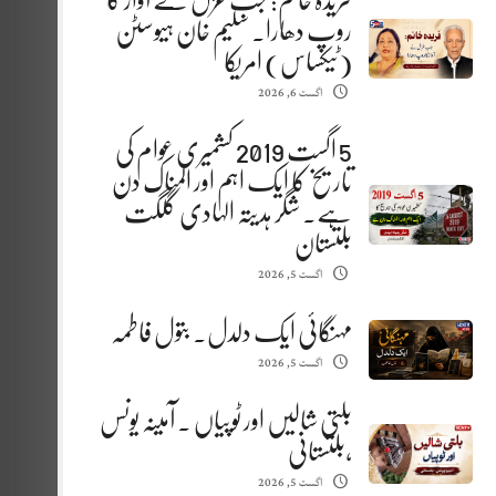
فریدہ خانم: جب غزل نے آواز کا
روپ دھارا. سلیم خان ہیوسٹن
(ٹیکساس) امریکا
اگست 6, 2026
5 اگست 2019 کشمیری عوام کی
تاریخ کا ایک اہم اور المناک دن
ہے. شگر ہدیتہ الہادی گلگت
بلتستان
اگست 5, 2026
مہنگائی ایک دلدل. بتول فاطمہ
اگست 5, 2026
بلتی شالیں اور ٹوپیاں . آمینہ یونس
،بلتستانی
اگست 5, 2026