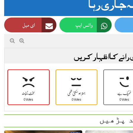
جاری رہا
واٹس ایپ
ای میل
 رائے کا اظہار کریں
ٹھیک ہے
بہتر ہو سکتی تھی
سخت نا پسند
0 Votes
0 Votes
0 Votes
 پڑھیں