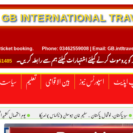
NTERNATIONAL TRAVEL
booking.
Phone: 03462559008 | Email: GB.intltravel@gma
 کو پروموٹ کرنے کیلئے اشتہارات کیلئے ہم سے رابطہ کریں۔
51485
 اپڈیٹ
اسپورٹس نیوز
بین الاقوامی
تعلیم
سیاست
سبز پاکستان، خوشحال پاکستان . سلیم خان ہیوسٹن (ٹیکساس) امریکا
یومِ استحصالِ کشمیر 
سانیت کی اصل پہچان. یاسر دانیال صابری