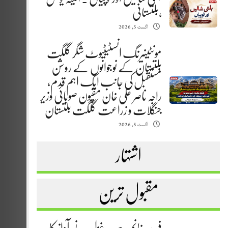
،بلتستانی
اگست 5, 2026
مونٹینیرنگ انسٹیٹیوٹ شگر گلگت
بلتستان کے نوجوانوں کے روشن
مستقبل کی جانب ایک اہم قدم،
راجہ ناصر علی خان مقپون صوبائی وزیر
جنگلات و زراعت گلگت بلتستان
اگست 5, 2026
اشتہار
مقبول ترین