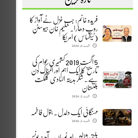
فریدہ خانم: جب غزل نے آواز کا
روپ دھارا. سلیم خان ہیوسٹن
(ٹیکساس) امریکا
اگست 6, 2026
5 اگست 2019 کشمیری عوام کی
تاریخ کا ایک اہم اور المناک دن
ہے. شگر ہدیتہ الہادی گلگت
بلتستان
اگست 5, 2026
مہنگائی ایک دلدل. بتول فاطمہ
اگست 5, 2026
بلتی شالیں اور ٹوپیاں . آمینہ یونس