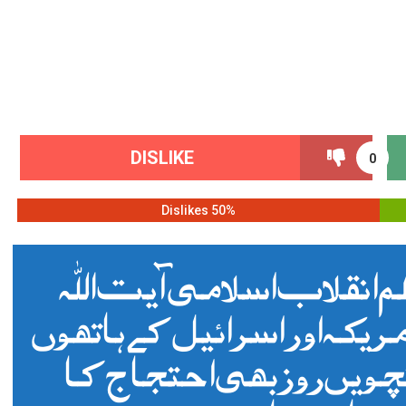
DISLIKE
0
50% Dislikes
م انقلاب اسلامی آیت اللہ
یکہ اور اسرائیل کے ہاتھوں
ویں روز بھی احتجاج کا