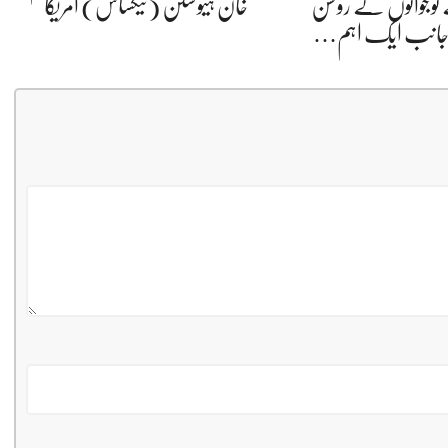
 نوجوانوں کے روشن
خان ہیوسٹن (ٹیکساس) امریکا
 جانب ایک اہم…