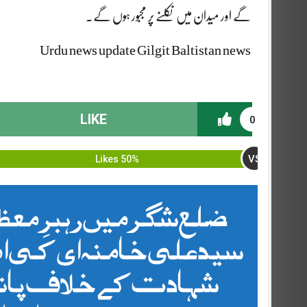
گے اور میدان میں نکلنے پر مجبور ہوں گے۔
Urdu news update Gilgit Baltistan news
LIKE
0
VS
50% Likes
ضلع شگر میں رہبرِ معظ
سید علی خامنہ ای کی امر
شہادت کے خلاف پانچ