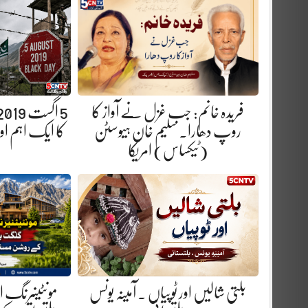
فریدہ خانم: جب غزل نے آواز کا
روپ دھارا. سلیم خان ہیوسٹن
کا ایک اہم ا
(ٹیکساس) امریکا
بلتی شالیں اور ٹوپیاں . آمینہ یونس
مونٹینیرنگ 