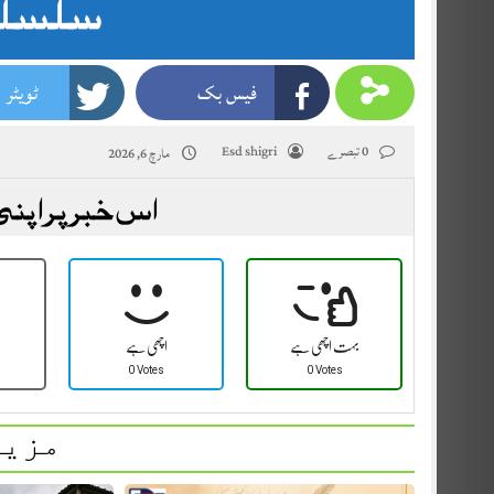
سلسلہ 
فیس بک
ٹویٹر
0 تبصرے
Esd shigri
مارچ 6, 2026
اس خبر پر اپنی
بہت اچھی ہے
اچھی ہے
0 Votes
0 Votes
مزید