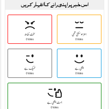
اس خبر پر اپنی رائے کا اظہار کریں
بہتر ہو سکتی تھی
سخت نا پسند
0 Votes
0 Votes
اچھی ہے
ٹھیک ہے
0 Votes
0 Votes
بہت اچھی ہے
0 Votes