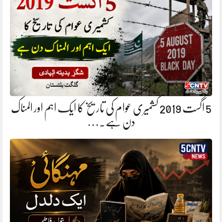
5 اگست 2019 کشمیری عوام کی تاریخ کا ایک اہم اور المناک
دن ہے.…