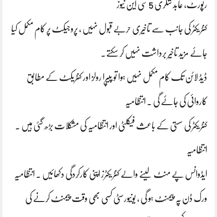
رپورٹ، عابد شگری 5 سی این نیوز
کنٹریکٹر کی جانب سے تاخیری حربے قبول نہیں ، پروجیکٹ پر کام مکمل کیا
جائے مزید تاخیر برداشت نہیں کر سکتے۔
ڈیڈ لائن تک کام مکمل نہیں ہوا تو پیپرا رولز اور کنٹریکٹ کے مطابق
کاروائی کی جائے گی ۔ انتظامیہ
کنٹریکٹر کی سستی کے باعث فیکلٹی اور انتظامیہ کی مشکلات بڑھ گئی ہیں ۔
انتظامیہ
ایڈوانس پے منٹ لینے والے کنٹریکٹرز اپنی کارکردگی دکھائیں ۔ انتظامیہ
ورک ڈن پہ پیمنٹ ہو گی ، یونیورسٹی کسی بھی وقت پیمنٹ کرنے کی