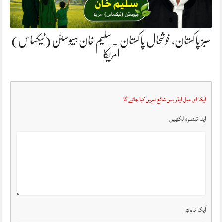
سبز پاکستان، خوشحال پاکستان . سلیم خان ہیوسٹن (ٹیکساس)
امریکا
آپکا ای میل ایڈریس شائع نہیں کیا جائے گا
اپنا تبصرہ لکھیں
آپکا نام
*