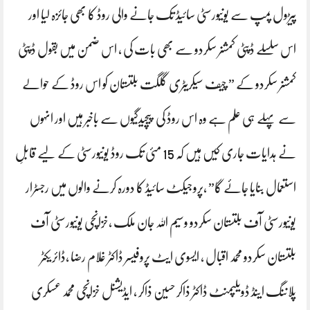
پیڑول پمپ سے یونیورسٹی سائیڈ تک جانے والی روڈ کا بھی جائزہ لیا اور
اس سلسلے ڈپٹی کمشنر سکردو سے بھی بات کی ، اس ضمن میں بقول ڈپٹی
کمشنر سکردو کے ” چیف سیکریٹری گلگت بلتستان کو اس روڈ کے حوالے
سے پہلے ہی علم ہے وہ اس روڈ کی پیچیدگیوں سے باخبر ہیں اور انہوں
نے ہدایات جاری کیں ہیں کہ 15 مئی تک روڈ یونیورسٹی کے لیے قابلِ
استعمال بنایا جائے گا” ،پروجیکٹ سائیڈ کا دورہ کرنے والوں میں رجسٹرار
یونیورسٹی آف بلتستان سکردو وسیم اللہ جان ملک ،خزانچی یونیورسٹی آف
بلتستان سکردو محمد اقبال ، ایسوی ایٹ پروفیسر ڈاکٹر غلام رضا ،ڈائریکٹر
پلاننگ اینڈ ڈویلپمنٹ ڈاکٹر ذاکر حسین ذاکر ، ایڈیشنل خزانچی محمد عسکری