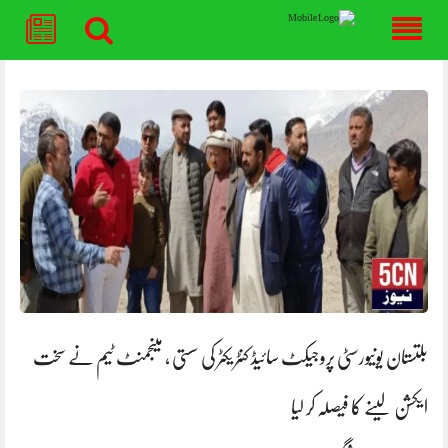
Skip
to
content
بلتستان یونیورسٹی پروجیکٹ سائیڈ کنٹریکٹر کی سستی ، مینجمنٹ ٹیم نے سخت
ایکشن لینے کا فیصلہ کر لیا