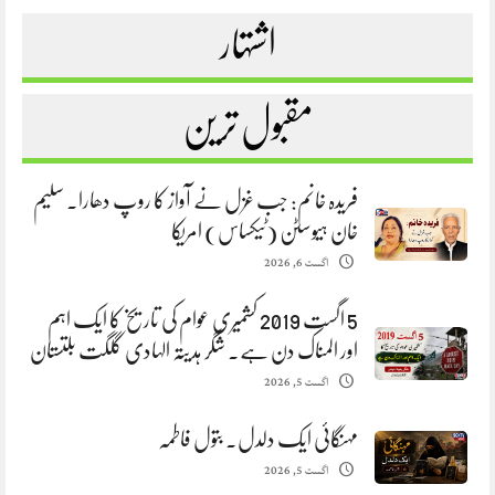
اشتہار
مقبول ترین
فریدہ خانم: جب غزل نے آواز کا روپ دھارا. سلیم
خان ہیوسٹن (ٹیکساس) امریکا
اگست 6, 2026
5 اگست 2019 کشمیری عوام کی تاریخ کا ایک اہم
اور المناک دن ہے. شگر ہدیتہ الہادی گلگت بلتستان
اگست 5, 2026
مہنگائی ایک دلدل. بتول فاطمہ
اگست 5, 2026