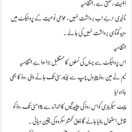
اہلیت رکھتی ہے ، انتظامیہ
تاخیری حربے اب برداشت نہیں ، عوامی نوعیت کے پروجیکٹ میں
مزید کوتاہی برداشت نہیں کی جائے ۔
انتظامیہ
اس پروجیکٹ سے یہاں کی نسلوں کا مستقبل جڑا ہوا ہے انتظامیہ
ٹیم نے مین روڈ پیٹرول پمپ سے یونیورسٹی تک جانے والی روڈ کا بھی
جائزہ لیا
چیف سیکریٹری کو اس روڈ کی پیچیدگیوں کا اندازہ ہے 15مئی تک روڈ کو
قابل استعمال بنایا جائے گا ڈپٹی کمشنر سکردو کی یقین دہانی ۔