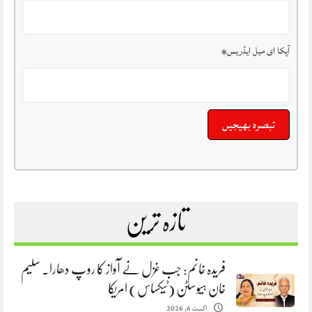
آپکا ای میل ایڈریس
*
تازہ ترین
فریدہ خانم: جب غزل نے آواز کا روپ دھارا. سلیم
خان ہیوسٹن (ٹیکساس) امریکا
اگست 6, 2026