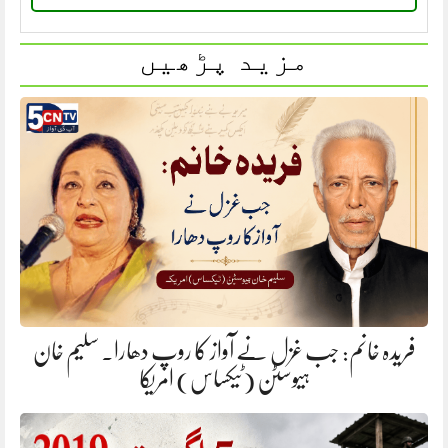
مزید پڑھیں
فریدہ خانم: جب غزل نے آواز کا روپ دھارا. سلیم خان
ہیوسٹن (ٹیکساس) امریکا