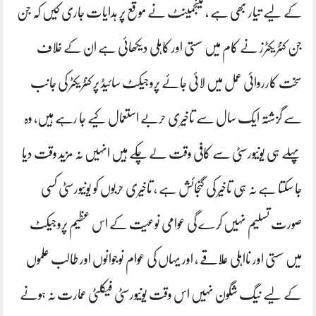
کے لیے تیار بھی ہے ، مینجمینٹ نے موقع پر ہدایات جاری کیں کہ جن
جن کنٹریکٹرز نے کام میں سستی اور کاہلی دیکھائی ہے ان کے خلاف
سخت کارروائی عمل میں لائی جائے پروجیکٹ سائیڈ پر کنٹریکٹر کی جانب
سے گزشتہ ایک سال سے تاخیری حربے استعمال کیے جا رہے ہیں، وہ
پہلے ہی یونیورسٹی سے کافی وقت لے چکے ہیں انہیں نہ مزید وقت دیا
جا سکتا ہے نہ ہی تاخیر کی گنجائش ہے ، تاخیری حربوں کو یونیورسٹی کسی
صورت تسلیم نہیں کرے گی عوامی نوعیت کے اس عظیم پروجیکٹ
میں سستی اور نااہلی علاقے ، اور یہاں کی عوام نوجوانوں اور طالب علموں
کے لیے نیگ شگون نہیں اس وقت یونیورسٹی فیکلٹی عمارت نہ ہونے