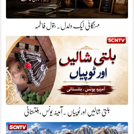
مہنگائی ایک دلدل. بتول فاطمہ
بلتی شالیں اور ٹوپیاں . آمینہ یونس ،بلتستانی