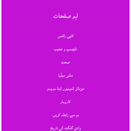
اہم صفحات
کاپی رائٹس
دلچسپ و عجیب
صحت
ملٹی میڈیا
موبائل کمپنیوں ڈیٹا سروسز
کاروبار
ہم سے رابطہ کریں.
وادی گلگت کی تاریخ