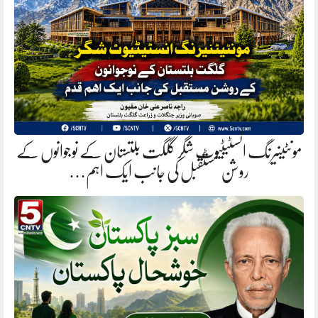
مونٹینیرنگ انسٹیٹیوٹ شگر گلگت بلتستان کے نوجوانوں کے
روشن مستقبل کی جانب ایک اہم…