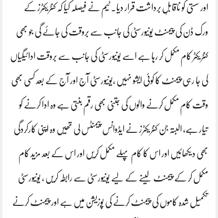
اور سستی کو ناقابلِ برداشت قرار دیا۔ ٹیم نے فیصلہ کیا کہ کنٹریکٹرز کے
ورک ڈن کی پیمنٹ یونیورسٹی کی جانب سے بروقت کی جائے گی جو بھی
کنٹریکٹر کام مکمل کر رہا ہے اسے یونیورسٹی کی جانب سے بروقت ادائیگیاں
کی جا رہی پیمنٹ کا کوئی ایشو نہیں ،یونیورسٹی آج اور آج کے بعد کسی بھی
وقت کام مکمل کرنے والوں کی جتنی بھی رقم بنتی ہے وہ ادا کرنے کو
تیار ہے، البتہ جن کنٹریکٹرز نے ایڈوانس پیمنٹس لی تھیں وہ اپنی کارکردگی
بھی دیکھائیں اور اس کا کام پہلے مکمل کریں اور اس کے بعد مزید کام
مکمل کر کے پیمنٹ لینے کے لیے یونیورسٹی سے رابطہ کریں ، یونیورسٹی
تکمیل شدہ کاموں کی پیمنٹ کرنے کی پوزیشن میں ہے اور پیمنٹ کرنے