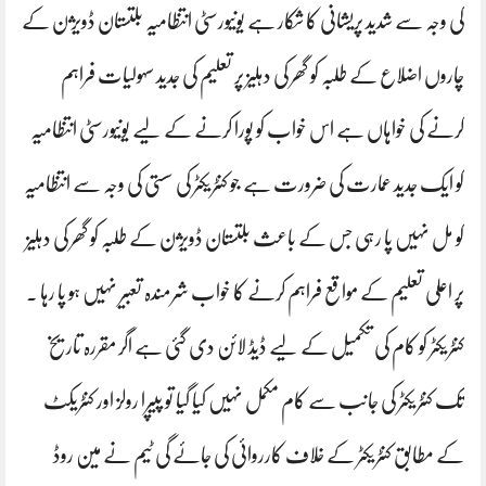
کی وجہ سے شدید پریشانی کا شکار ہے یونیورسٹی انتظامیہ بلتستان ڈویژن کے
چاروں اضلاع کے طلبہ کو گھر کی دہلیز پر تعلیم کی جدید سہولیات فراہم
کرنے کی خواہاں ہے اس خواب کو پورا کرنے کے لیے یونیورسٹی انتظامیہ
کو ایک جدید عمارت کی ضرورت ہے جو کنٹریکٹر کی سستی کی وجہ سے انتظامیہ
کو مل نہیں پا رہی جس کے باعث بلتستان ڈویژن کے طلبہ کو گھر کی دہلیز
پر اعلی تعلیم کے مواقع فراہم کرنے کا خواب شرمندہ تعبیر نہیں ہو پا رہا ۔
کنٹریکٹر کو کام کی تکمیل کے لیے ڈیڈ لائن دی گئی ہے اگر مقررہ تاریخ
تک کنٹریکٹر کی جانب سے کام مکمل نہیں کیا گیا تو پیپرا رولز اور کنٹریکٹ
کے مطابق کنٹریکٹر کے خلاف کارروائی کی جائے گی ٹیم نے مین روڈ