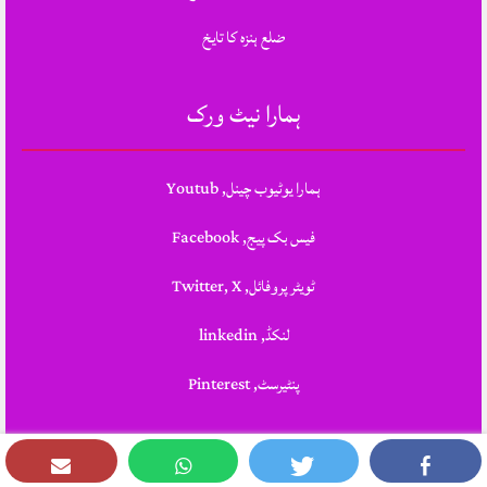
ضلع ہنزہ کا تایخ
ہمارا نیٹ ورک
ہمارا یوٹیوب چینل, Youtub
فیس بک پیج, Facebook
ٹویٹر پروفائل, Twitter, X
لنکڈ, linkedin
پنٹیرسٹ, Pinterest
Theme Designed & Developed By
STYLOTHEMES