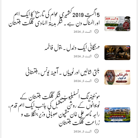
5 اگست 2019 کشمیری عوام کی تاریخ کا ایک اہم
اور المناک دن ہے. شگر ہدیتہ الہادی گلگت بلتستان
اگست 5, 2026
مہنگائی ایک دلدل. بتول فاطمہ
اگست 5, 2026
بلتی شالیں اور ٹوپیاں . آمینہ یونس ،بلتستانی
اگست 5, 2026
مونٹینیرنگ انسٹیٹیوٹ شگر گلگت بلتستان کے
نوجوانوں کے روشن مستقبل کی جانب ایک اہم قدم،
راجہ ناصر علی خان مقپون صوبائی وزیر جنگلات و
زراعت گلگت بلتستان
اگست 5, 2026