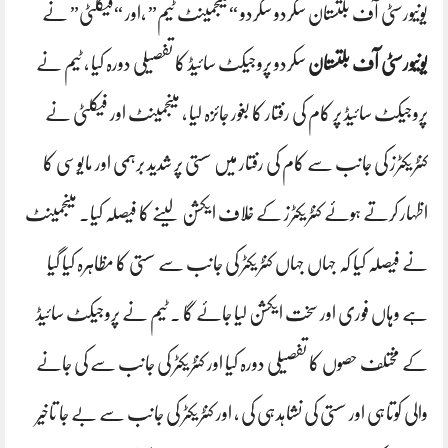
یونیورسٹی آف بلتستان سکردو سکردو “مینجمینٹ ٹیم” ،اور “فیکلٹی” نے
یونیورسٹی آف بلتستان
سکردو پروجیکٹ سائیڈ کا تفصیلی دورہ کیا ، ٹیم نے
پروجیکٹ سائیڈ پر کام کی رفتار کا بغور جائزہ لیا ، مینجمینٹ اور فیکلٹی نے
کنٹریکٹرز کی جانب سے کام کی رفتار میں سستی پر شدید برہمی اور مایوسی کا
اظہار کرتے ہوئے کنٹریکٹرز کے خلاف ایکشن لینے کا فیصلہ کیا۔ مینجمینٹ
نے فیصلہ کیا کہ جہاں جہاں کنٹریکٹر کی جانب سے سستی کا مظاہرہ کیا گیا
ہے وہاں فوری اور سخت ایکشن لیا جائے گا ۔ ٹیم نے پروجیکٹ سائیڈ
کے مختلف حصوں کا تفصیلی دورہ کیا اور کنٹریکٹر کی جانب سے کی جانے
والی کوتاہی اور سستی کی نشاہدہی کی ، اور کنٹریکٹر کی جانب سے بے جا تاخیر