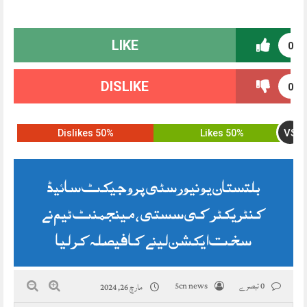
LIKE
0
DISLIKE
0
VS
50% Dislikes
50% Likes
بلتستان یونیورسٹی پروجیکٹ سائیڈ
کنٹریکٹر کی سستی ، مینجمنٹ ٹیم نے
سخت ایکشن لینے کا فیصلہ کر لیا
0 تبصرے
5cn news
مارچ 26, 2024