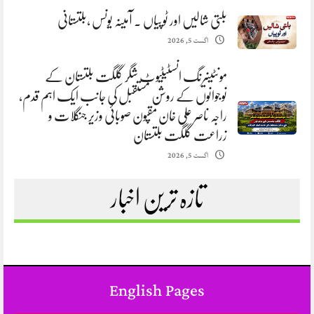
بلتی شالیں اور ٹوپیاں . آمینہ یونس ،بلتستانی
اگست 5, 2026
مونٹینیرنگ انسٹیٹیوٹ شگر گلگت بلتستان کے
نوجوانوں کے روشن مستقبل کی جانب ایک اہم قدم،
راجہ ناصر علی خان مقپون صوبائی وزیر جنگلات و
زراعت گلگت بلتستان
اگست 5, 2026
تازہ ترین اخبار
English Pages