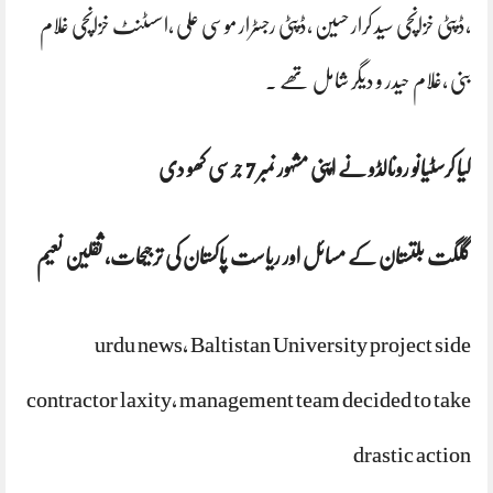
،ڈپٹی خزانچی سید کرار حسین ،ڈپٹی رجسٹرار موسی علی ،اسسٹنٹ خزانچی غلام
بنی ،غلام حیدر و دیگر شامل تھے ۔
کیا کرسٹیانو رونالڈو نے اپنی مشہور نمبر 7 جرسی کھو دی
گلگت بلتستان کے مسائل اور ریاست پاکستان کی ترجیحات، ثقلین نعیم
urdu news, Baltistan University project side
contractor laxity, management team decided to take
drastic action