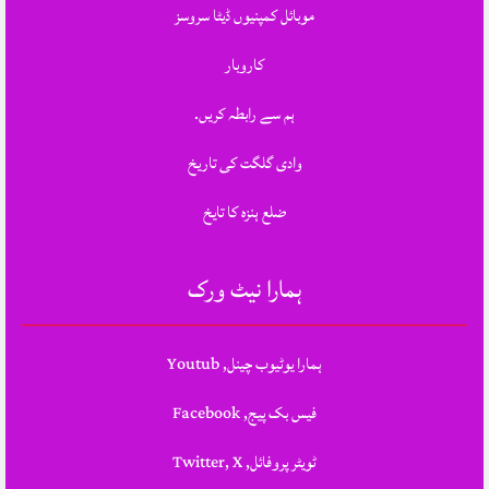
موبائل کمپنیوں ڈیٹا سروسز
کاروبار
ہم سے رابطہ کریں.
وادی گلگت کی تاریخ
ضلع ہنزہ کا تایخ
ہمارا نیٹ ورک
ہمارا یوٹیوب چینل, Youtub
فیس بک پیج, Facebook
ٹویٹر پروفائل, Twitter, X