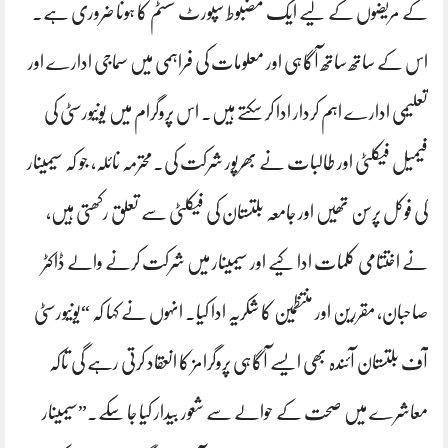
کے مریضوں کے لیے ایک مضبوط سپورٹ سسٹم کا ہونا ضروری ہے۔
اس کے ساتھ ساتھ آگاہی اور معلومات کی فراہمی میں سماجی ادارے اور
تعلیمی ادارے اہم کردار ادا کر سکتے ہیں۔ اس پروگرام میں یونیورسٹی کی
فیمیل فیکلٹی اور طالبات نے بھرپور شرکت کی۔محترمہ نائلہ، جو کہ سیمینار
کی فوکل پرسن تھیں اور جامعہ بلتستان کی فیکلٹی سے تعلق رکھتی ہیں،
نے اختتامی کلمات ادا کیے اور سیمینار میں شرکت کرنے والے ڈاکٹر
صاحبان، مقررین اور منتظمین کا شکریہ ادا کیا۔ انہوں نے کہا کہ “یونیورسٹی
آف بلتستان آئندہ بھی ایسے آگاہی پروگرامز کا انعقاد کرتی رہے گی تاکہ
معاشرے میں صحت کے حوالے سے شعور بیدار کیا جا سکے۔”سیمینار