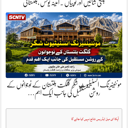
بلتی شالیں اور ٹوپیاں . آمینہ یونس ،بلتستانی
مونٹینیرنگ انسٹیٹیوٹ شگر گلگت بلتستان کے نوجوانوں کے
روشن مستقبل کی جانب ایک اہم…
آپکا ای میل ایڈریس شائع نہیں کیا جائے گا