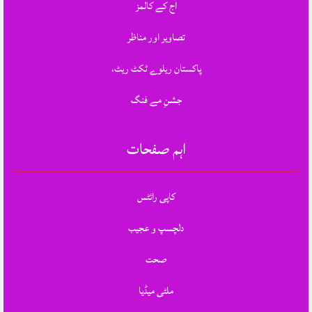
آج کے کالمز
تصاویر اور مناظر
پاکستان ریلوے ٹکٹ ریٹ،
جشنِ مے فنگ
اہم صفحات
کاپی رائٹس
دلچسپ و عجیب
صحت
ملٹی میڈیا