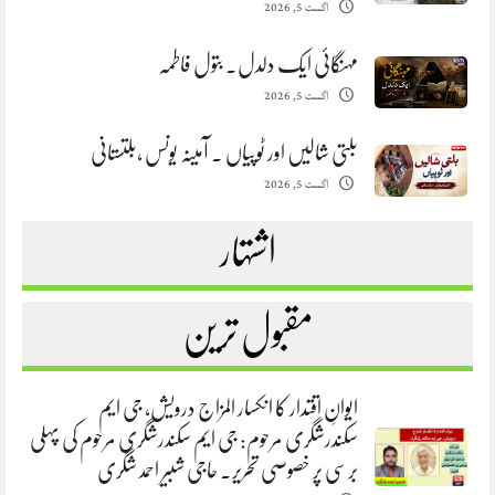
اگست 5, 2026
مہنگائی ایک دلدل. بتول فاطمہ
اگست 5, 2026
بلتی شالیں اور ٹوپیاں . آمینہ یونس ،بلتستانی
اگست 5, 2026
اشتہار
مقبول ترین
ایوانِ اقتدار کا انکسار المزاج درویش، جی ایم
سکندرشگری مرحوم: جی ایم سکندرشگری مرحوم کی پہلی
برسی پر خصوصی تحریر. حاجی شبیر احمد شگری