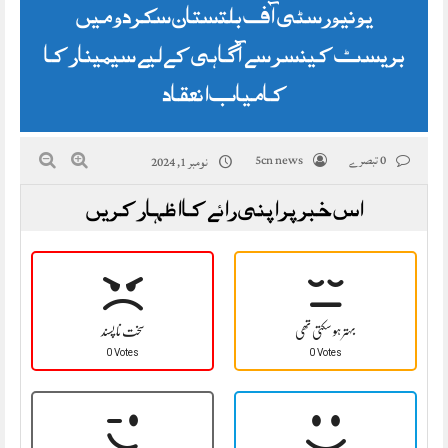
یونیورسٹی آف بلتستان سکردو میں
بریسٹ کینسر سے آگاہی کے لیے سیمینار کا
کامیاب انعقاد
0 تبصرے
5cn news
نومبر 1, 2024
اس خبر پر اپنی رائے کا اظہار کریں
بہتر ہو سکتی تھی
سخت نا پسند
0 Votes
0 Votes