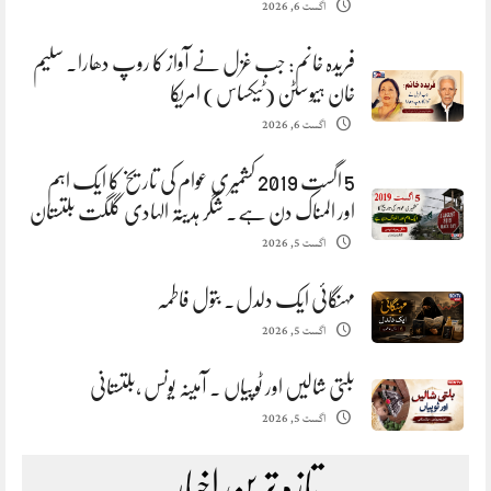
اگست 6, 2026
فریدہ خانم: جب غزل نے آواز کا روپ دھارا. سلیم
خان ہیوسٹن (ٹیکساس) امریکا
اگست 6, 2026
5 اگست 2019 کشمیری عوام کی تاریخ کا ایک اہم
اور المناک دن ہے. شگر ہدیتہ الہادی گلگت بلتستان
اگست 5, 2026
مہنگائی ایک دلدل. بتول فاطمہ
اگست 5, 2026
بلتی شالیں اور ٹوپیاں . آمینہ یونس ،بلتستانی
اگست 5, 2026
تازہ ترین اخبار