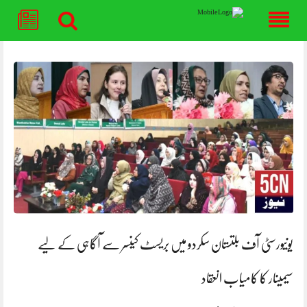
Skip
to
content
یونیورسٹی آف بلتستان سکردو میں بریسٹ کینسر سے آگاہی کے لیے
سیمینار کا کامیاب انعقاد