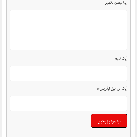
اپنا تبصرہ لکھیں
آپکا نام
*
آپکا ای میل ایڈریس
*