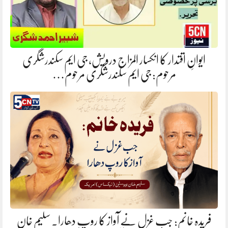
ایوانِ اقتدار کا انکسار المزاج درویش، جی ایم سکندرشگری
مرحوم: جی ایم سکندرشگری مرحوم…
فریدہ خانم: جب غزل نے آواز کا روپ دھارا. سلیم خان