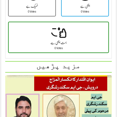
اچھی ہے
ٹھیک ہے
0 Votes
0 Votes
بہت اچھی ہے
0 Votes
مزید پڑھیں