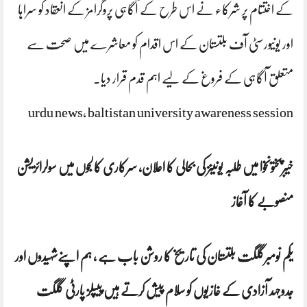
کے اختتام پر شرکاء نے اس طرح کے آگاہی پروگرامز کے انعقاد کو سراہا
اور یونیورسٹی آف بلتستان کے اس اقدام کو معاشرے میں صحت سے
متعلق آگاہی کے فروغ کے لیے اہم قدم قرار دیا۔
urdu news, baltistan university awareness session
خیبرپختونخوا میں طلبہ یونینز کی بحالی کا اعلان، سرکاری کالجوں میں سولرائزیشن
منصوبے کا آغاز
یکم نومبرگلگت بلتستان کی تاریخ کا روشن باب ہے ، ہم اپنےشہیدوں اور
جدوجہد آزادی کے غازیوں کو سلام پیش کرتے ہیں پیپلز پارٹی گلگت