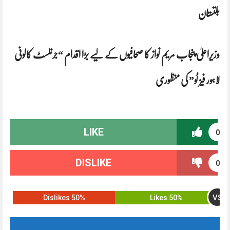
بلتستان
وزیراعلیٰ پنجاب مریم نواز کا صحافیوں کے لیے بڑا اقدام “جرنلسٹ کالونی
لاہور فیز ٹو” کی منظوری
LIKE
0
DISLIKE
0
VS
50% Dislikes
50% Likes