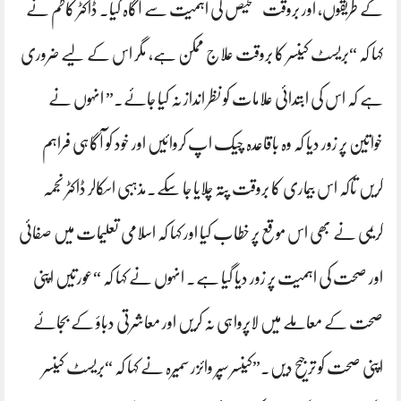
کے طریقوں، اور بروقت تشخیص کی اہمیت سے آگاہ کیا۔ ڈاکٹر کاظم نے
کہا کہ “بریسٹ کینسر کا بروقت علاج ممکن ہے، مگر اس کے لیے ضروری
ہے کہ اس کی ابتدائی علامات کو نظر انداز نہ کیا جائے۔” انہوں نے
خواتین پر زور دیا کہ وہ باقاعدہ چیک اپ کروائیں اور خود کو آگاہی فراہم
کریں تاکہ اس بیماری کا بروقت پتہ چلایا جا سکے۔مذہبی اسکالر ڈاکٹر نجمہ
کریمی نے بھی اس موقع پر خطاب کیا اور کہا کہ اسلامی تعلیمات میں صفائی
اور صحت کی اہمیت پر زور دیا گیا ہے۔ انہوں نے کہا کہ “عورتیں اپنی
صحت کے معاملے میں لاپرواہی نہ کریں اور معاشرتی دباؤ کے بجائے
اپنی صحت کو ترجیح دیں۔”کینسر سپر وائزر سمیرہ نے کہا کہ “بریسٹ کینسر