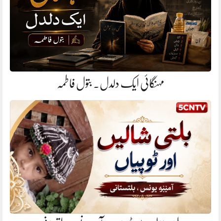
مہنگائی ایک دلدل. بتول فاطمہ