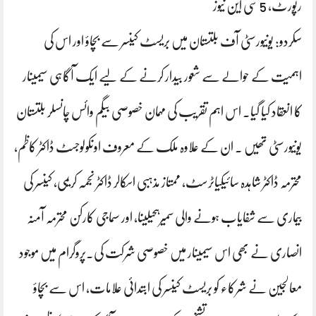
رپورٹ، 5 سی این نیوز
سکردو: یونیورسٹی آف بلتستان میں بریسٹ کینسر سے بچاؤ اور اس کی
اہمیت کے حوالے سے شعور بیدار کرنے کے لیے ایک آگاہی سیمینار
کا انعقاد کیا گیا۔ اس اہم تقریب کی مہمان خصوصی بیگم وائس چانسلر بلتستان
یونیورسٹی تھیں ۔ ان کے علاوہ ملک کے معروف اونکولوجسٹ ڈاکٹر کاظم،
محترمہ ڈاکٹر شاہدہ سائیکیاٹرسٹ، ممتاز مذہبی اسکالر ڈاکٹر نجمہ کریمی، کینسر کی
بیماری سے شفایاب ہونے والی سمیرہحیلینا، اور سماجی کارکن محترمہ آمنہ
انصاری نے بھی اس سیمینار میں خصوصی شرکت کی۔پروگرام میں موجود
معالجین نے شرکاء کو بریسٹ کینسر کی ابتدائی علامات، اس سے بچاؤ