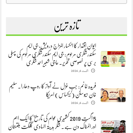
تازہ ترین
ایوانِ اقتدار کا انکسار المزاج درویش، جی ایم
سکندرشگری مرحوم: جی ایم سکندرشگری مرحوم کی پہلی
برسی پر خصوصی تحریر. حاجی شبیر احمد شگری
اگست 6, 2026
فریدہ خانم: جب غزل نے آواز کا روپ دھارا. سلیم
خان ہیوسٹن (ٹیکساس) امریکا
اگست 6, 2026
5 اگست 2019 کشمیری عوام کی تاریخ کا ایک اہم
اور المناک دن ہے. شگر ہدیتہ الہادی گلگت بلتستان