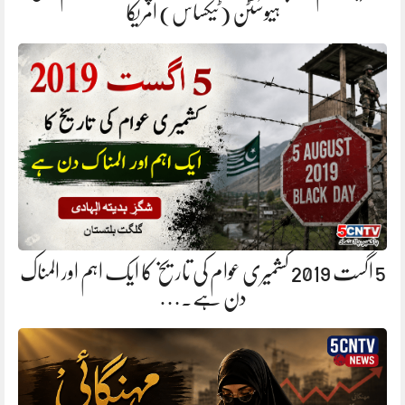
ہیوسٹن (ٹیکساس) امریکا
5 اگست 2019 کشمیری عوام کی تاریخ کا ایک اہم اور المناک
دن ہے.…