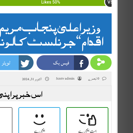
VS
50% Likes
وزیراعلیٰ پنجاب مریم ن
اقدام “جرنلسٹ کالونی 
فیس بک
ٹویٹر
0 تبصرے
5cntv admin
اکتوبر 31, 2024
اس خبر پر اپنی
بہت اچھی ہے
اچھی ہے