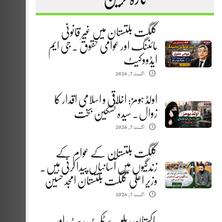
گلگت بلتستان میں غیر قانونی
مائننگ اور عوامی حقوق . جی ایم
ایڈووکیٹ
اگست 7, 2026
اولڈ ہومز: اخلاقی و اسلامی اقدار کا
زوال. سیدہ تسکین بخت
اگست 7, 2026
گلگت بلتستان کے عوام کے
زندگیوں میں آسانیاں پیدا کرنی ہیں.
وزیر اعلیٰ گلگت بلتستان امجد حسین
اگست 7, 2026
پاکستان ریلوے ٹکٹ ریٹ اور