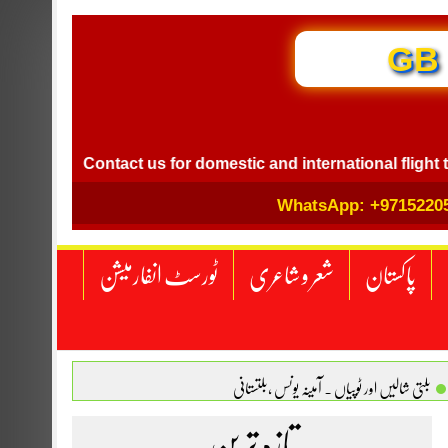
GB I
Contact us for domestic and international flight ticket b
WhatsApp: +9715220
پاکستان
شعر و شاعری
ٹورسٹ انفارمیشن
بلتی شالیں اور ٹوپیاں . آمینہ یونس ،بلتستانی
 نگاہ . محمد اسامہ مہر(ملتان )
تازہ ترین