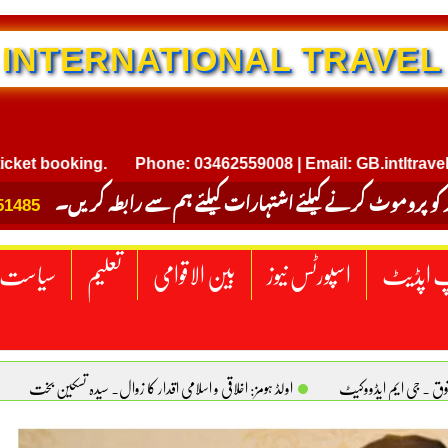
NTERNATIONAL TRAVEL
ooking.
Phone: 03462559008 | Email: GB.intltravel@gmai
 کو پروموٹ کرنے کیلئے اشتہارات کیلئے ہم سے رابطہ کریں۔
51485
 اپڈیٹ
اسپورٹس نیوز
بین الاقوامی
تعلیم
سیاست
قوق . جی ایم ایڈووکیٹ
اولڈ ہومز: اخلاقی و اسلامی اقدار کا زوال. سیدہ تسکین بخت
ٹیکساس) امریکا
یومِ استحصالِ کشمیر انجینیئر علی رضوان چوہدری
برقع پوشی اور مرد کی