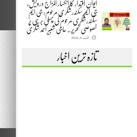
ایوانِ اقتدار کا انکسار المزاج درویش،
جی ایم سکندرشگری مرحوم: جی ایم
سکندرشگری مرحوم کی پہلی برسی پر
خصوصی تحریر. حاجی شبیر احمد شگری
اگست 6, 2026
تازہ ترین اخبار