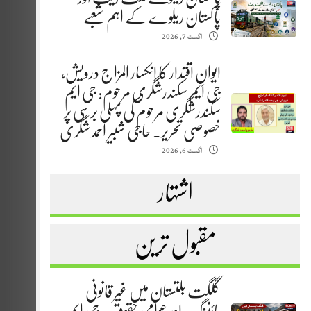
پاکستان ریلوے کے اہم شعبے
اگست 7, 2026
ایوانِ اقتدار کا انکسار المزاج درویش،
جی ایم سکندرشگری مرحوم: جی ایم
سکندرشگری مرحوم کی پہلی برسی پر
خصوصی تحریر. حاجی شبیر احمد شگری
اگست 6, 2026
اشتہار
مقبول ترین
گلگت بلتستان میں غیر قانونی