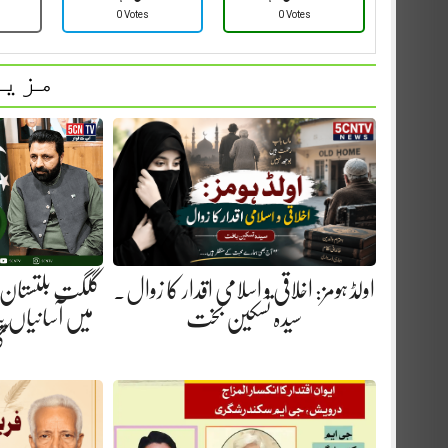
0 Votes
0 Votes
مزید
اولڈ ہومز: اخلاقی و اسلامی اقدار کا زوال.
گلگت بلتستان 
سیدہ تسکین بخت
میں آسانیاں پید
گ