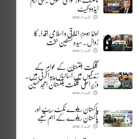
مائننگ اور عوامی حقوق . جی ایم
ایڈووکیٹ
اگست 7, 2026
اولڈ ہومز: اخلاقی و اسلامی اقدار کا
زوال. سیدہ تسکین بخت
اگست 7, 2026
گلگت بلتستان کے عوام کے
زندگیوں میں آسانیاں پیدا کرنی ہیں.
وزیر اعلیٰ گلگت بلتستان امجد حسین
اگست 7, 2026
پاکستان ریلوے ٹکٹ ریٹ اور
پاکستان ریلوے کے اہم شعبے
اگست 7, 2026