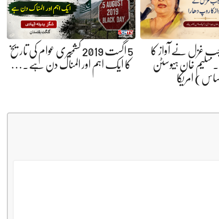
 جب غزل نے آواز کا
5 اگست 2019 کشمیری عوام کی تاریخ
 سلیم خان ہیوسٹن
کا ایک اہم اور المناک دن ہے.…
ساس) امریکا