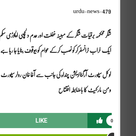
urdu-news-479
شگر محکمہ برقیات شگر کے مبینہ غفلت اور عدم دلچسپی الچوڑی سکم 
ایک خراب ٹرانسفر کر کو نصب کرکے عوام کو بیوقوف بنایا جا رہا ہے
ومن مارکیٹ کا باضابطہ افتتاح
LIKE
0