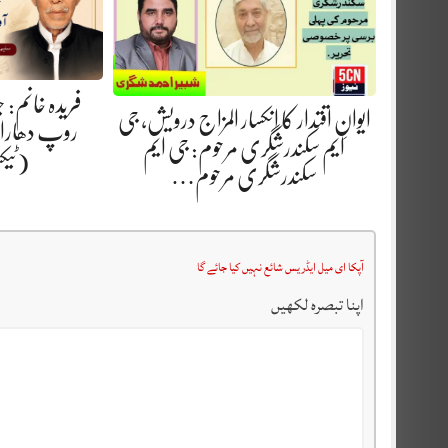
فریدہ خانم:
ایوانِ اقتدار کا انکسار المزاج درویش، جی
روپ دھارا.
ایم سکندرشگری مرحوم: جی ایم
(ٹیک
سکندرشگری مرحوم…
آپکا ای میل ایڈریس شائع نہیں کیا جائے گا
اپنا تبصرہ لکھیں