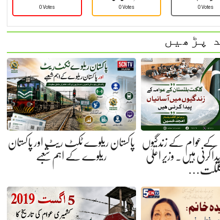
0 Votes
0 Votes
0 Votes
 پڑھیں
کے عوام کے زندگیوں
پاکستان ریلوے ٹکٹ ریٹ اور پاکستان
ا کرنی ہیں. وزیر اعلیٰ
ریلوے کے اہم شعبے
لگت…