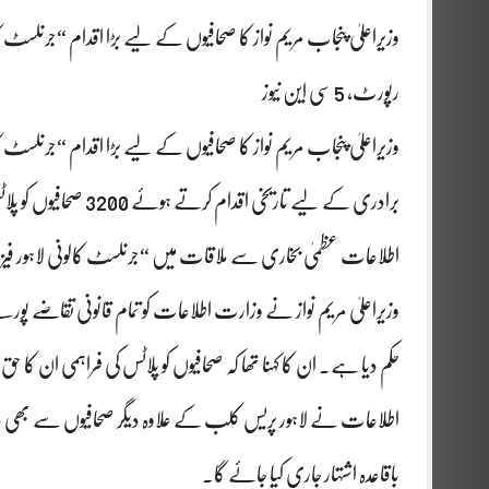
وزیراعلیٰ پنجاب مریم نواز کا صحافیوں کے لیے بڑا اقدام “جرنلسٹ کال
رپورٹ، 5 سی این نیوز
وزیراعلیٰ پنجاب مریم نواز کا صحافیوں کے لیے بڑا اقدام “جرنلسٹ ک
برادری کے لیے تاریخ
اطلاعات عظمیٰ بخاری سے ملاقات میں “جرنلسٹ کالونی لاہور فی
وزیراعلیٰ مریم نواز نے وزارت اطلاعات کو تمام قانونی تقاضے پو
حکم دیا ہے۔ ان کا کہنا تھا کہ صحافیوں کو پلاٹس کی فراہمی ان کا
اطلاعات نے لاہور پریس کلب کے علاوہ دیگر صحافیوں سے بھی در
باقاعدہ اشتہار جاری کیا جائے گا۔