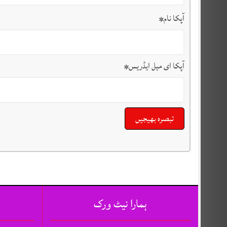
آپکا نام
*
آپکا ای میل ایڈریس
*
ہمارا نیٹ ورک