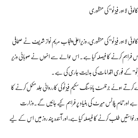
ونی لاہور فیز ٹو” کی منظوری
الونی لاہور فیز ٹو” کی منظوری، وزیراعلیٰ پنجاب مریم نواز شریف نے صحافی
ی اقدام کرتے ہوئے 3200 صحافیوں کو پلاٹس فراہم کرنے کا فیصلہ کیا ہے۔ اس حوالے سے انہوں نے صوبائی وزیر
ز ٹو” کے فوری اقدامات کی ہدایت جاری کی ہے۔
رے کرتے ہوئے جرنلسٹ ہاؤسنگ سکیم فیز ٹو کی کارروائی جلد مکمل کرنے کا
 حق ہے اور تمام پلاٹس میرٹ کی بنیاد پر فراہم کیے جائیں گے۔وزارت
خواستیں طلب کرنے کا فیصلہ کیا ہے، اور آئندہ چند روز میں اس کے لیے