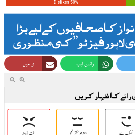
50% Dislikes
واز کا صحافیوں کے لیے بڑا
لاہور فیز ٹو” کی منظوری
واٹس ایپ
ای میل
 رائے کا اظہار کریں
ٹھیک ہے
بہتر ہو سکتی تھی
سخت نا پسند