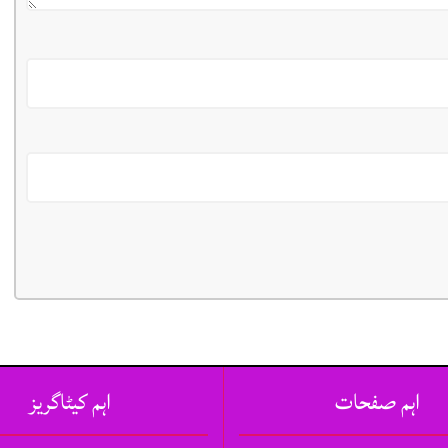
اہم صفحات
اہم کیٹاگریز