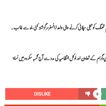
تھنگ کو بجلی سپلائی کرنے والی واحد ٹرانسفرمر گزشتہ کئی ماہ سے غائب۔
لوکل سپورٹ آرگنائزیشن چنداہ کی جانب سے آغا خان رولر سپورٹ پروگرام کے تعاون اور لوکل انتظامیہ کی مدد سے آج گمبہ سکردو میں نسا۶
DISLIKE
0