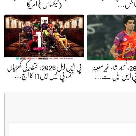
(ٹیکساس) امریکا
ائٹل…
پی ایس ایل 2026، انتظار کی گھڑیاں
پی ایس ایل 26، نسیم شاہ غیر معینہ
ختم، پی ایس ایل 11 کا آج…
 پی ایس ایل سے…