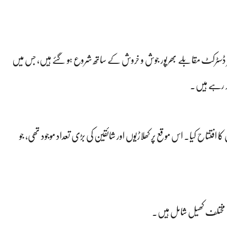
ے انٹر ڈسٹرکٹ مقابلے بھرپور جوش و خروش کے ساتھ شروع ہو گئے ہیں، جس میں
کر رہے ہیں۔
لوں کا افتتاح کیا۔ اس موقع پر کھلاڑیوں اور شائقین کی بڑی تعداد موجود تھی، جو