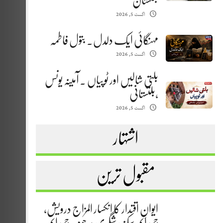
بلتستان
اگست 5, 2026
مہنگائی ایک دلدل. بتول فاطمہ
اگست 5, 2026
بلتی شالیں اور ٹوپیاں . آمینہ یونس
،بلتستانی
اگست 5, 2026
اشتہار
مقبول ترین
ایوانِ اقتدار کا انکسار المزاج درویش،