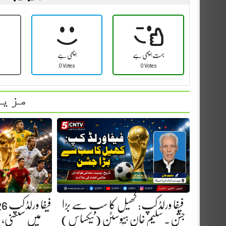
بہت اچھی ہے
اچھی ہے
0 Votes
0 Votes
مزید
فیفا ورلڈ کپ: کھیل کا سب سے بڑا
جشن. سلیم خان ہیوسٹن (ٹیکساس)
میں سنسنی،