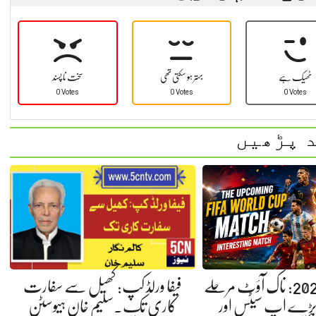
ٹھیک ہے
بہتر ہو سکتی تھی
سخت نا پسند
0 Votes
0 Votes
0 Votes
 پڑھیں
فیفا ورلڈ کپ: کھیل سے سفارت
فیفا ورلڈ کپ 2026: ناک آؤٹ مرحلے
کاری تک۔سلیم خان ہیوسٹن
 بڑے اپ سیٹس اور