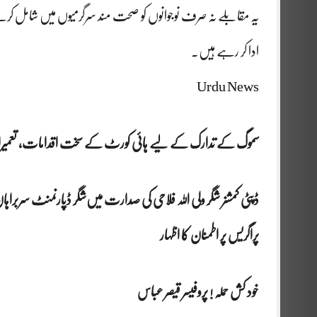
یہ مقابلے نہ صرف نوجوانوں کو صحت مند سرگرمیوں میں شامل کرنے
ادا کر رہے ہیں۔
Urdu News
سموگ کے تدارک کے لیے ہائی کورٹ کے سخت اقدامات، تعمیرات 
ڈپٹی کمشنر شگر ولی اللہ فلاحی کی صدارت میں‌شگر ڈپارنمنٹ س
پراگریس پر اطمنان کا اظہار
خود کش حملہ ! پروفیسر قیصر عباس