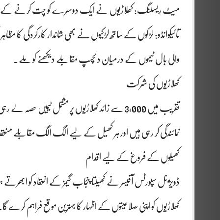
میٹ ریسلنگ: کھلاڑیوں نے ایک دوسرے کو چت کرنے کے لیے مہا
تائیکوانڈو: لڑکوں کے ساتھ لڑکیوں نے بھی شاندار کارکردگی کا مظ
والی بال ٹیموں کے درمیان دلچسپ مقابلے دیکھنے کو ملے۔
کھلاڑیوں کی شرکت
تقریب میں 3,000 سے زائد کھلاڑیوں پر مشتمل ٹیمیں 
نمائندگی کر رہی ہیں اور ہر کھیل کے لیے الگ الگ مقابلے منعق
کھیلوں کے فروغ کے لیے اقدام
ڈویژنل سپورٹس آفیسر نے کھیلتا پنجاب گیمز کے انعقاد کو ابھرتے 
کھلاڑیوں کو اپنی صلاحیتوں کے اظہار کا بہترین موقع فراہم کرے گا