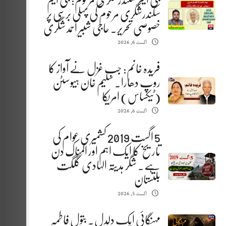
جی ایم سکندرشگری مرحوم: جی ایم
سکندرشگری مرحوم کی پہلی برسی پر
خصوصی تحریر. حاجی شبیر احمد شگری
اگست 6, 2026
فریدہ خانم: جب غزل نے آواز کا
روپ دھارا. سلیم خان ہیوسٹن
(ٹیکساس) امریکا
اگست 6, 2026
5 اگست 2019 کشمیری عوام کی
تاریخ کا ایک اہم اور المناک دن
ہے. شگر ہدیتہ الہادی گلگت
بلتستان
اگست 5, 2026
مہنگائی ایک دلدل. بتول فاطمہ