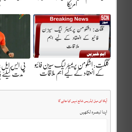
امریکا
ٹ
گلگت: اشکومن پریمیئر لیگ سیزن فائیو
کے انعقاد کے لیے اہم ملاقات
مدت کیلئے
آپکا ای میل ایڈریس شائع نہیں کیا جائے گا
اپنا تبصرہ لکھیں