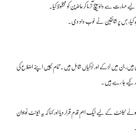
رت سے داؤ پیچ آزما کر حاضرین کو محظوظ کیا۔
اہرہ کیا، جس پر شائقین نے خوب داد دی۔
حصہ لے رہی ہیں، جن میں لڑکے اور لڑکیاں شامل ہیں۔ تمام ٹیمیں اپنے اضلاع کی
د کیے جا رہے ہیں۔
ہوئے ٹیلنٹ کے لیے ایک اہم قدم قرار دیا اور کہا کہ یہ ایونٹ نوجوان
۔