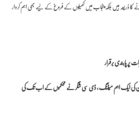
 کا ذریعہ ہیں بلکہ پنجاب میں کھیلوں کے فروغ کے لیے بھی اہم کردار
پر پابندی برقرار
ربراہان کی ایک اہم میٹنگ ، ڈی سی شگر نے محکموں کے اب تک کی