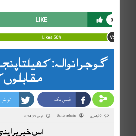
LIKE
0
VS
50% Likes
گوجرانوالہ: کھیلتا پن
مقابلوں کا
فیس بک
ٹویٹر
0 تبصرے
5cntv admin
نومبر 29, 2024
اس خبر پر اپنی