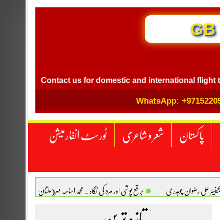
GB I
Contact us for domestic and international flight ticket bo
WhatsApp: +9715220
پاکستان
شعر و شاعری
ٹورسٹ انفارمیشن
انجینیئر علی رضوان چوہدری
برقع پوشی اور مرد کی نگاہ . محمد اسامہ مہر(ملتان )
تازہ ترین