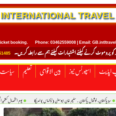
NTERNATIONAL TRAVEL
oking.
Phone: 03462559008 | Email: GB.intltravel@gmail
 کو پروموٹ کرنے کیلئے اشتہارات کیلئے ہم سے رابطہ کریں۔
51485
 اپڈیٹ
اسپورٹس نیوز
بین الاقوامی
تعلیم
سیاست
سبز پاکستان، خوشحال پاکستان . سلیم خان ہیوسٹن (ٹیکساس) امریکا
یومِ استحصالِ کشمیر 
سانیت کی اصل پہچان. یاسر دانیال صابری