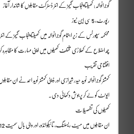
گوجرانوالہ: کھیلتا پنجاب گیمز کے انٹر ڈسٹرکٹ مقابلوں کا شاندار آغاز
رپورٹ، 5 سی این نیوز
محکمہ سپورٹس کے زیر اہتمام گوجرانوالہ میں کھیلتا پنجاب گیمز ک
چھ اضلاع کے کھلاڑی مختلف کھیلوں میں اپنی مہارت کا مظاہرہ 
افتتاحی تقریب
کمشنر گوجرانوالہ نوید حیدر شیرازی اور ڈپٹی کمشنر نوید احمد نے ان مقاب
ایونٹ کو لے کر پرجوش دکھائی دی۔
کھیلوں کی تفصیلات
ان مقابلوں میں میٹ ریسلنگ، تائیکوانڈو، اور والی بال سمیت 12 مختلف کھیل شامل ہیں۔