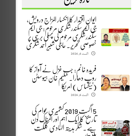
ایوانِ اقتدار کا انکسار المزاج درویش،
جی ایم سکندرشگری مرحوم: جی ایم
سکندرشگری مرحوم کی پہلی برسی پر
خصوصی تحریر. حاجی شبیر احمد شگری
اگست 6, 2026
فریدہ خانم: جب غزل نے آواز کا
روپ دھارا. سلیم خان ہیوسٹن
(ٹیکساس) امریکا
اگست 6, 2026
5 اگست 2019 کشمیری عوام کی
تاریخ کا ایک اہم اور المناک دن
ہے. شگر ہدیتہ الہادی گلگت