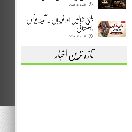
اگست 5, 2026
بلتی شالیں اور ٹوپیاں . آمینہ یونس
،بلتستانی
اگست 5, 2026
تازہ ترین اخبار