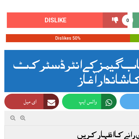
DISLIKE
0
50% Dislikes
جاب گیمز کے انٹر ڈسٹرکٹ
 شاندار آغاز
واٹس ایپ
ای میل
 رائے کا اظہار کریں