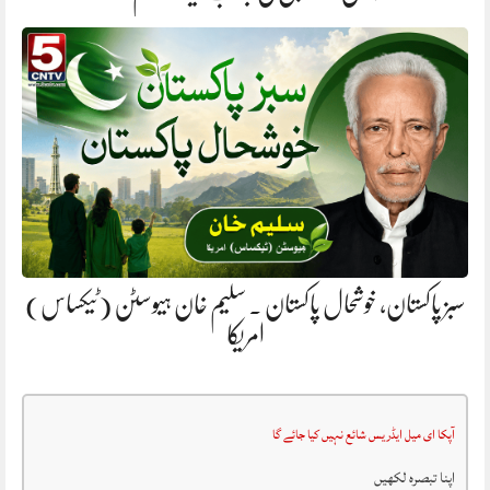
سبز پاکستان، خوشحال پاکستان . سلیم خان ہیوسٹن (ٹیکساس)
امریکا
آپکا ای میل ایڈریس شائع نہیں کیا جائے گا
اپنا تبصرہ لکھیں