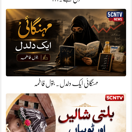
مہنگائی ایک دلدل. بتول فاطمہ