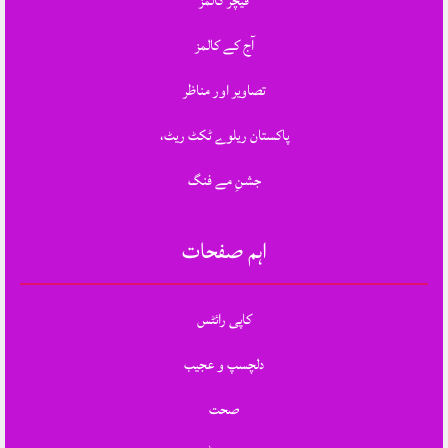
فیچر کالمز
آج کے کالمز
تصاویر اور مناظر
پاکستان ریلوے ٹکٹ ریٹ،
جشنِ مے فنگ
اہم صفحات
کاپی رائٹس
دلچسپ و عجیب
صحت