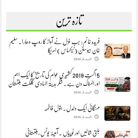
تازہ ترین
فریدہ خانم: جب غزل نے آواز کا روپ دھارا. سلیم
خان ہیوسٹن (ٹیکساس) امریکا
اگست 6, 2026
5 اگست 2019 کشمیری عوام کی تاریخ کا ایک اہم
اور المناک دن ہے. شگر ہدیتہ الہادی گلگت بلتستان
اگست 5, 2026
مہنگائی ایک دلدل. بتول فاطمہ
اگست 5, 2026
بلتی شالیں اور ٹوپیاں . آمینہ یونس ،بلتستانی