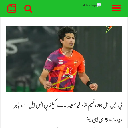
Skip
to
content
پی ایس ایل 26، نسیم شاہ غیر معینہ مدت کیلئے پی ایس ایل سے باہر
رپورٹ، 5 سی این نیوز