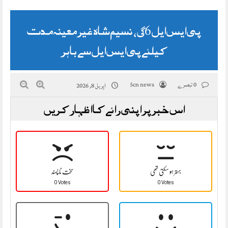
پی ایس ایل 26، نسیم شاہ غیر معینہ مدت
کیلئے پی ایس ایل سے باہر
0 تبصرے
5cn news
اپریل 8, 2026
اس خبر پر اپنی رائے کا اظہار کریں
بہتر ہو سکتی تھی
سخت نا پسند
0 Votes
0 Votes