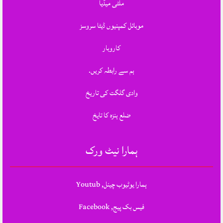
ملٹی میڈیا
موبائل کمپنیوں ڈیٹا سروسز
کاروبار
ہم سے رابطہ کریں.
وادی گلگت کی تاریخ
ضلع ہنزہ کا تایخ
ہمارا نیٹ ورک
ہمارا یوٹیوب چینل, Youtub
فیس بک پیج, Facebook