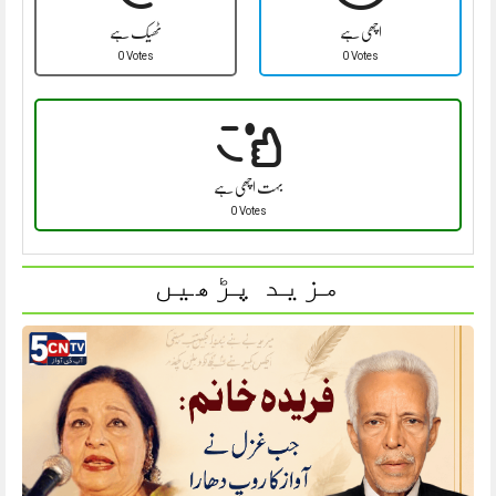
اچھی ہے
ٹھیک ہے
0 Votes
0 Votes
بہت اچھی ہے
0 Votes
مزید پڑھیں