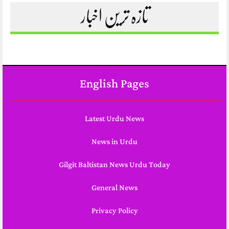
تازہ ترین اخبار
English Pages
Latest Urdu News
News in Urdu
Gilgit Baltistan News Urdu Today
General News
Privacy Policy