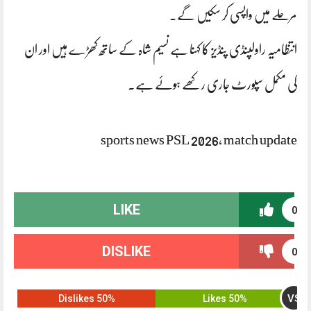
مرحلے میں واپسی کر سکیں گے۔
انتظامیہ راولپنڈی پنڈیز کا کہنا ہے نسیم شاہ کے ساتھ کھڑے ہیں اور ان
کی مکمل سپورٹ جاری رکھے ہوئے ہے۔
sports news PSL 2026, match update
LIKE
0
DISLIKE
0
VS
50% Dislikes
50% Likes