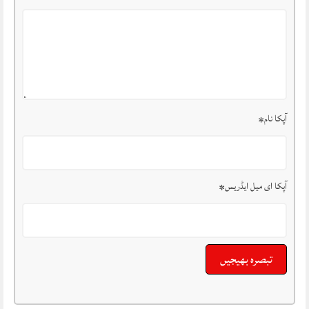
آپکا نام
*
آپکا ای میل ایڈریس
*