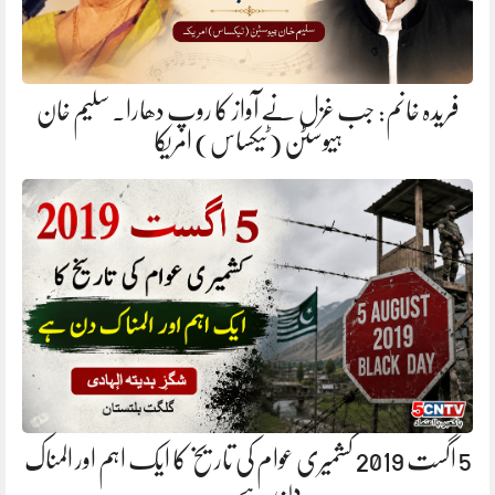
فریدہ خانم: جب غزل نے آواز کا روپ دھارا. سلیم خان
ہیوسٹن (ٹیکساس) امریکا
5 اگست 2019 کشمیری عوام کی تاریخ کا ایک اہم اور المناک
دن ہے.…