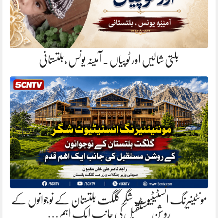
بلتی شالیں اور ٹوپیاں . آمینہ یونس ،بلتستانی
مونٹینیرنگ انسٹیٹیوٹ شگر گلگت بلتستان کے نوجوانوں کے
روشن مستقبل کی جانب ایک اہم…