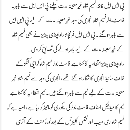
پی ایس ایل 26، نسیم شاہ غیر معینہ مدت کیلئے پی ایس ایل سے باہر.
فاسٹ بولر نسیم شاہ انجری کی وجہ غیر معینہ مدت کے لیے پی ایس ایل
سے باہر ہوگئے۔ پی ایس ایل فرنچائز راولپنڈی پنڈیز نے بھی نسیم شاہ
کے غیر معینہ مدت کے لیے باہر ہونے کی تصدیق کر دی۔
راولپنڈی پنڈیز انتظامیہ کا کہنا ہے فاسٹ بولر نسیم شاہ کراچی کنگز کے
خلاف سائیڈ انجری کا شکار ہوگئے تھے، انجری کی وجہ سے نسیم شاہ غیر
معینہ مدت کے لیے ٹیم سے باہر ہو گئے ہیں۔ ٹیم انتظامیہ کا کہنا ہے
ٹیم کا میڈیکل اسٹاف فاسٹ بولر کی ریکوری کو مانیٹر کر رہا ہے، امید ہے کہ
نسیم شاہ ری ہیب اور فٹنس کلیئرنس کے بعد ٹورنامنٹ کے آخری