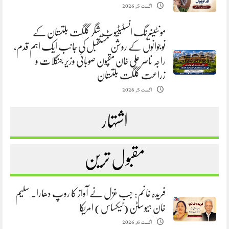
اگست 5, 2026
مونٹینیرنگ انسٹیٹیوٹ شگر گلگت بلتستان کے
نوجوانوں کے روشن مستقبل کی جانب ایک اہم قدم،
راجہ ناصر علی خان مقپون صوبائی وزیر جنگلات و
زراعت گلگت بلتستان
اگست 5, 2026
اشتہار
مقبول ترین
فریدہ خانم: جب غزل نے آواز کا روپ دھارا. سلیم
خان ہیوسٹن (ٹیکساس) امریکا
اگست 6, 2026