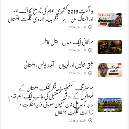
5 اگست 2019 کشمیری عوام کی تاریخ کا ایک اہم
اور المناک دن ہے. شگر ہدیتہ الہادی گلگت بلتستان
اگست 5, 2026
مہنگائی ایک دلدل. بتول فاطمہ
اگست 5, 2026
بلتی شالیں اور ٹوپیاں . آمینہ یونس ،بلتستانی
اگست 5, 2026
مونٹینیرنگ انسٹیٹیوٹ شگر گلگت بلتستان کے
نوجوانوں کے روشن مستقبل کی جانب ایک اہم قدم،
راجہ ناصر علی خان مقپون صوبائی وزیر جنگلات و
زراعت گلگت بلتستان
اگست 5, 2026