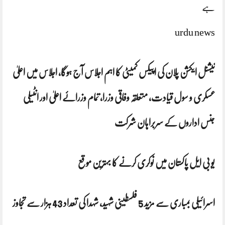
ہے
urdu news
نیشنل ایکشن پلان کی اپیکس کمیٹی کا اہم اجلاس آج ہوگا، اجلاس میں اعلیٰ
عسکری و سول قیادت، متعلقہ وفاقی وزرا، تمام وزرائے اعلیٰ اور انٹیلی
جنس اداروں کے سربراہان شرکت
یو بی ایل پاکستان میں نوکری کرنے کا بہترین موقع
اسرائیلی بمباری سے مزید 5 فلسطینی شہید، شہدا کی تعداد 43 ہزار سے تجاوز