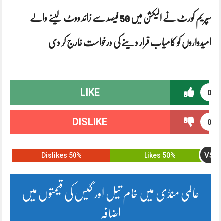
سپریم کورٹ نے الیکشن میں 50 فیصد سے زائد ووٹ لینے والے
امیدواروں کو کامیاب قرار دینے کی درخواست خارج کر دی
LIKE
0
DISLIKE
0
VS
50% Dislikes
50% Likes
عالمی منڈی میں خام تیل اور گیس کی قیمتوں میں
اضافہ