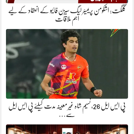
گلگت: اشکومن پریمیئر لیگ سیزن فائیو کے انعقاد کے لیے
اہم ملاقات
پی ایس ایل 26، نسیم شاہ غیر معینہ مدت کیلئے پی ایس ایل
سے…