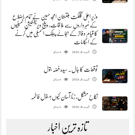
وزیر اعلیٰ گلگت بلتستان امجد حسین نے تمام اضلاع
کے نمبرداروں سے ملاقات، ویلج ویریفکیشن کمیٹیوں
کا قیام دفاتر کے بجائے پبلک اسمبلی میں کرنے
کے احکامات
مناظر
اگست 8, 2026
0
توقعات کا جال. سیدہ فضہ بتول
مناظر
اگست 8, 2026
0
نکاح مشکل، زنا آسان کیوں؟ بتول فاطمہ
مناظر
اگست 8, 2026
0
تازہ ترین اخبار