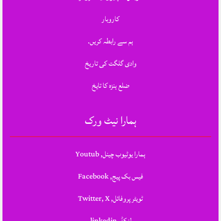
کاروبار
ہم سے رابطہ کریں.
وادی گلگت کی تاریخ
ضلع ہنزہ کا تایخ
ہمارا نیٹ ورک
ہمارا یوٹیوب چینل, Youtub
فیس بک پیج, Facebook
ٹویٹر پروفائل, Twitter, X
لنکڈ, linkedin