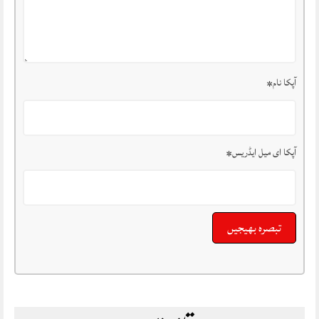
آپکا نام
*
آپکا ای میل ایڈریس
*