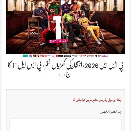
پی ایس ایل 2026، انتظار کی گھڑیاں ختم، پی ایس ایل 11 کا
آج…
آپکا ای میل ایڈریس شائع نہیں کیا جائے گا
اپنا تبصرہ لکھیں