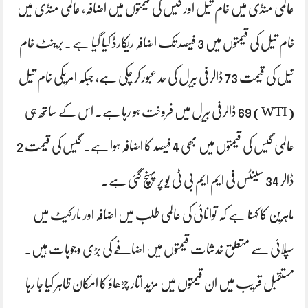
عالمی منڈی میں خام تیل اور گیس کی قیمتوں میں اضافہ، عالمی منڈی میں
خام تیل کی قیمتوں میں 3 فیصد تک اضافہ ریکارڈ کیا گیا ہے۔ برینٹ خام
تیل کی قیمت 73 ڈالر فی بیرل کی حد عبور کر چکی ہے، جبکہ امریکی خام تیل
(WTI) 69 ڈالر فی بیرل میں فروخت ہو رہا ہے۔ اس کے ساتھ ہی
عالمی گیس کی قیمتوں میں بھی 4 فیصد کا اضافہ ہوا ہے۔ گیس کی قیمت 2
ڈالر 34 سینٹس فی ایم ایم بی ٹی یو پر پہنچ گئی ہے۔
ماہرین کا کہنا ہے کہ توانائی کی عالمی طلب میں اضافہ اور مارکیٹ میں
سپلائی سے متعلق خدشات قیمتوں میں اضافے کی بڑی وجوہات ہیں۔
مستقبل قریب میں ان قیمتوں میں مزید اتار چڑھاؤ کا امکان ظاہر کیا جا رہا