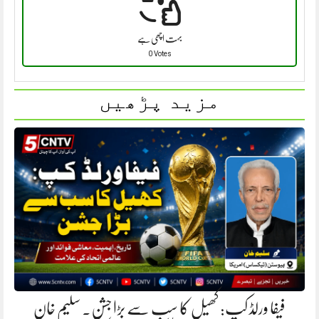
بہت اچھی ہے
0 Votes
مزید پڑھیں
فیفا ورلڈ کپ: کھیل کا سب سے بڑا جشن. سلیم خان