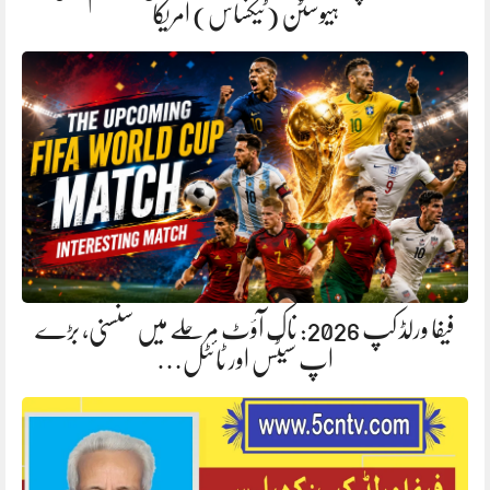
ہیوسٹن (ٹیکساس) امریکا
فیفا ورلڈ کپ 2026: ناک آؤٹ مرحلے میں سنسنی، بڑے
اپ سیٹس اور ٹائٹل…