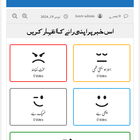
0 تبصرے
5cntv admin
نومبر 19, 2024
اس خبر پر اپنی رائے کا اظہار کریں
بہتر ہو سکتی تھی
سخت نا پسند
0 Votes
0 Votes
اچھی ہے
ٹھیک ہے
0 Votes
0 Votes