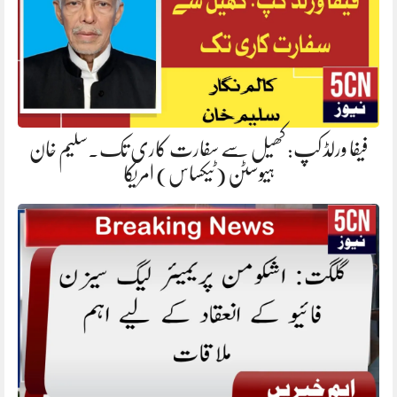
فیفا ورلڈ کپ: کھیل سے سفارت کاری تک۔سلیم خان
ہیوسٹن (ٹیکساس) امریکا