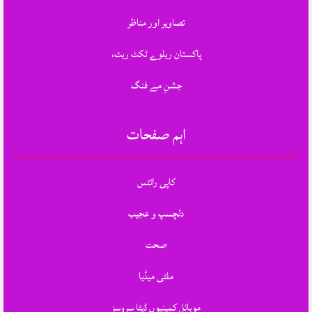
تصاویر اور مناظر
پاکستان ریلوے ٹکٹ ریٹ،
جشنِ مے فنگ
اہم صفحات
کاپی رائٹس
دلچسپ و عجیب
صحت
ملٹی میڈیا
موبائل کمپنیوں ڈیٹا سروسز