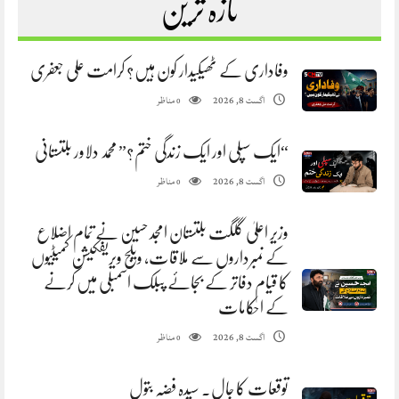
تازہ ترین
وفاداری کے ٹھیکیدار کون ہیں؟ کرامت علی جعفری
مناظر
اگست 8, 2026
0
“ایک سپلی اور ایک زندگی ختم؟” محمد دلاور بلتستانی
مناظر
اگست 8, 2026
0
وزیر اعلیٰ گلگت بلتستان امجد حسین نے تمام اضلاع
کے نمبرداروں سے ملاقات، ویلج ویریفکیشن کمیٹیوں
کا قیام دفاتر کے بجائے پبلک اسمبلی میں کرنے
کے احکامات
مناظر
اگست 8, 2026
0
توقعات کا جال. سیدہ فضہ بتول