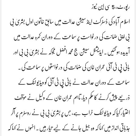
رپورٹ، 5 سی این نیوز
اسلام آباد کی ڈسٹرکٹ اینڈ سیشن عدالت میں سابق خاتون اول بشریٰ بی
بی اپنی ضمانت کی درخواست پر سماعت کے دوران کمرہ عدالت میں
آبدیدہ ہو گئیں۔ ایڈیشنل سیشن جج محمد افضل مجوکہ نے بشریٰ بی بی اور
بانی پی ٹی آئی عمران خان کی ضمانت کی درخواستوں پر سماعت کی۔
سماعت کے دوران عدالت نے بانی پی ٹی آئی کو ویڈیو لنک کے
ذریعے پیش کرنے کا حکم دیا، تاہم عمران خان کے وکیل نے مؤقف
اختیار کیا کہ ویڈیو لنک خراب ہے، جس پر بشریٰ بی بی نے روسٹرم پر آکر
جذباتی انداز میں کہا کہ وہ جیل جانے کے لیے تیار ہیں۔ انہوں نے کہا کہ