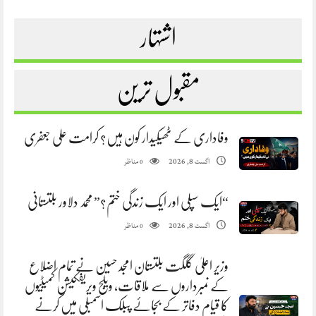
اشتہار
مقبول ترین
وفاداری کے ٹھیکیدار کون ہیں؟ کرامت علی جعفری
مناظر
اگست 8, 2026
0
“ایک سپلی اور ایک زندگی ختم؟” محمد دلاور بلتستانی
مناظر
اگست 8, 2026
0
وزیر اعلیٰ گلگت بلتستان امجد حسین نے تمام اضلاع
کے نمبرداروں سے ملاقات، ویلج ویریفکیشن کمیٹیوں
کا قیام دفاتر کے بجائے پبلک اسمبلی میں کرنے