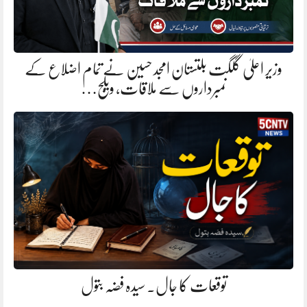
وزیر اعلیٰ گلگت بلتستان امجد حسین نے تمام اضلاع کے
نمبرداروں سے ملاقات، ویلج…
توقعات کا جال. سیدہ فضہ بتول