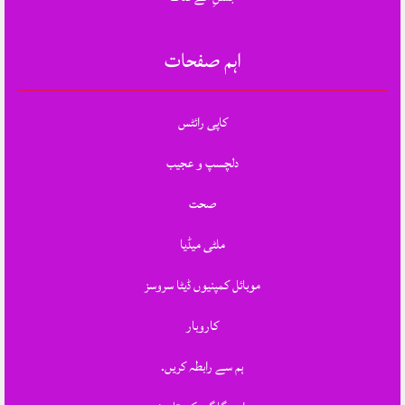
اہم صفحات
کاپی رائٹس
دلچسپ و عجیب
صحت
ملٹی میڈیا
موبائل کمپنیوں ڈیٹا سروسز
کاروبار
ہم سے رابطہ کریں.