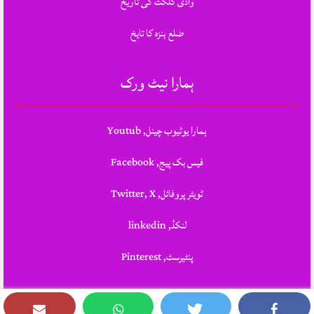
وادی گلگت کی تاریخ
ضلع ہنزہ کا تایخ
ہمارا نیٹ ورک
ہمارا یوٹیوب چینل, Youtub
فیس بک پیج, Facebook
ٹویٹر پروفائل, Twitter, X
لنکڈ, linkedin
پنٹیرسٹ, Pinterest
Theme Designed & Developed By
STYLOTHEMES