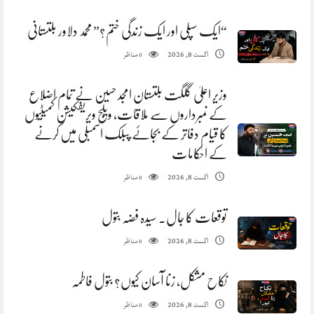
“ایک سپلی اور ایک زندگی ختم؟” محمد دلاور بلتستانی
مناظر
اگست 8, 2026
0
وزیر اعلیٰ گلگت بلتستان امجد حسین نے تمام اضلاع
کے نمبرداروں سے ملاقات، ویلج ویریفکیشن کمیٹیوں
کا قیام دفاتر کے بجائے پبلک اسمبلی میں کرنے
کے احکامات
مناظر
اگست 8, 2026
0
توقعات کا جال. سیدہ فضہ بتول
مناظر
اگست 8, 2026
0
نکاح مشکل، زنا آسان کیوں؟ بتول فاطمہ
مناظر
اگست 8, 2026
0