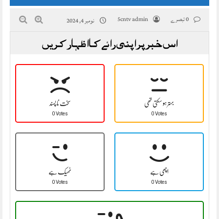
0 تبصرے
5cntv admin
نومبر 4, 2024
اس خبر پر اپنی رائے کا اظہار کریں
بہتر ہو سکتی تھی
سخت نا پسند
0 Votes
0 Votes
اچھی ہے
ٹھیک ہے
0 Votes
0 Votes