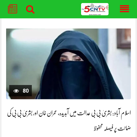
Skip
to
content
80
اسلام آباد: بشریٰ بی بی عدالت میں آبدیدہ، عمران خان اور بشریٰ بی بی کی
ضمانت پر فیصلہ محفوظ