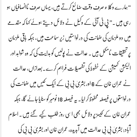
“ہمارے وکلاء صرف وقت ضائع کرتے ہیں، یہاں صرف ناانصافیاں ہو
رہی ہیں۔” پی ٹی آئی کے وکیل نے دلائل دیتے ہوئے کہا کہ مقدمے
میں دو ملزمان کی ضمانت کی درخواستیں زیر سماعت ہیں، جبکہ باقی ملزمان
پر تحقیقات نامکمل ہیں۔ عدالت نے پولیس کو ہدایت کی کہ وہ شواہد اور
الیکشن کمیشن کے خطوط کی تفصیلات فراہم کرے۔بعدازاں، عدالت
نے عمران خان کے 6 اور بشریٰ بی بی کے ایک کیس میں ضمانت کی
درخواستوں پر فیصلہ محفوظ کر لیا۔ یہ فیصلہ 18 نومبر کو سنایا جائے گا، جبکہ
عمران خان کے کیسز پر دلائل بھی اسی روز طلب کیے گئے ہیں۔ اسلام
آباد: بشریٰ بی بی عدالت میں آبدیدہ، عمران خان اور بشریٰ بی بی کی