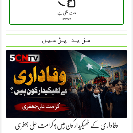
بہت اچھی ہے
0 Votes
مزید پڑھیں
وفاداری کے ٹھیکیدار کون ہیں؟ کرامت علی جعفری