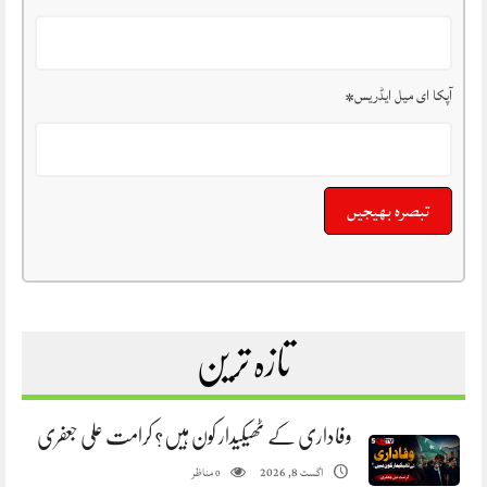
آپکا ای میل ایڈریس
*
تازہ ترین
وفاداری کے ٹھیکیدار کون ہیں؟ کرامت علی جعفری
مناظر
اگست 8, 2026
0