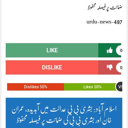
ضمانت پر فیصلہ محفوظ
urdu-news-497
LIKE
0
DISLIKE
0
VS
50% Dislikes
50% Likes
اسلام آباد: بشریٰ بی بی عدالت میں آبدیدہ، عمران
خان اور بشریٰ بی بی کی ضمانت پر فیصلہ محفوظ