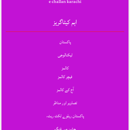
e challan karachi
اہم کیٹاگریز
پاکستان
ٹیکنالوجی
کالمز
فیچر کالمز
آج کے کالمز
تصاویر اور مناظر
پاکستان ریلوے ٹکٹ ریٹ،
جشنِ مے فنگ