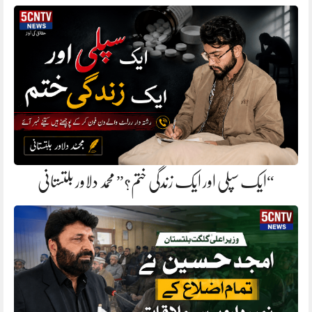
“ایک سپلی اور ایک زندگی ختم؟” محمد دلاور بلتستانی