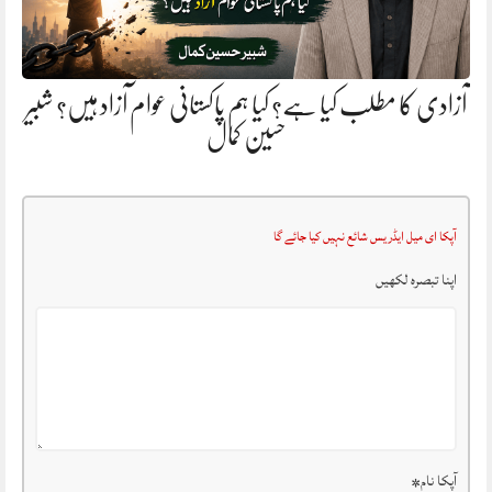
آزادی کا مطلب کیا ہے؟ کیا ہم پاکستانی عوام آزاد ہیں؟ شبیر
حسین کمال
آپکا ای میل ایڈریس شائع نہیں کیا جائے گا
اپنا تبصرہ لکھیں
آپکا نام
*