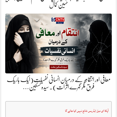
حسین کمال
معافی اور انتقام کے درمیان انسانی نفسیات(ایک باریک
فرق مگر گہرے اثرات). سیدہ تسکین…
آپکا ای میل ایڈریس شائع نہیں کیا جائے گا