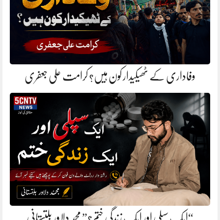
وفاداری کے ٹھیکیدار کون ہیں؟ کرامت علی جعفری
“ایک سپلی اور ایک زندگی ختم؟” محمد دلاور بلتستانی