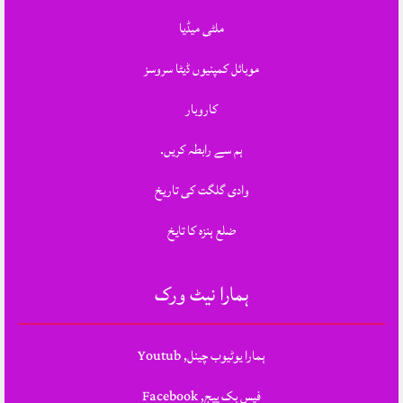
ملٹی میڈیا
موبائل کمپنیوں ڈیٹا سروسز
کاروبار
ہم سے رابطہ کریں.
وادی گلگت کی تاریخ
ضلع ہنزہ کا تایخ
ہمارا نیٹ ورک
ہمارا یوٹیوب چینل, Youtub
فیس بک پیج, Facebook