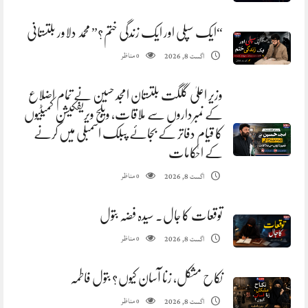
“ایک سپلی اور ایک زندگی ختم؟” محمد دلاور بلتستانی
مناظر
اگست 8, 2026
0
وزیر اعلیٰ گلگت بلتستان امجد حسین نے تمام اضلاع
کے نمبرداروں سے ملاقات، ویلج ویریفکیشن کمیٹیوں
کا قیام دفاتر کے بجائے پبلک اسمبلی میں کرنے
کے احکامات
مناظر
اگست 8, 2026
0
توقعات کا جال. سیدہ فضہ بتول
مناظر
اگست 8, 2026
0
نکاح مشکل، زنا آسان کیوں؟ بتول فاطمہ
مناظر
اگست 8, 2026
0