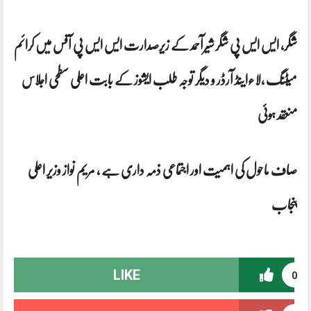
شگر، ایس ایس پی شگر شیرآحمد کے زیرصدارت ایس ایس پی آفس میں کرائم
میٹنگ ،لاءاینڈ آرڈر و دیگر توجہ طلب ایشوز کے بابت اعلی سطحی اجلاس
منعقد ہوئی
صاف ماحول کی اہمیت اور اجتماعی ذمہ داری ہے ، مریم نواز وزیر اعلی
پنجاب
LIKE
0