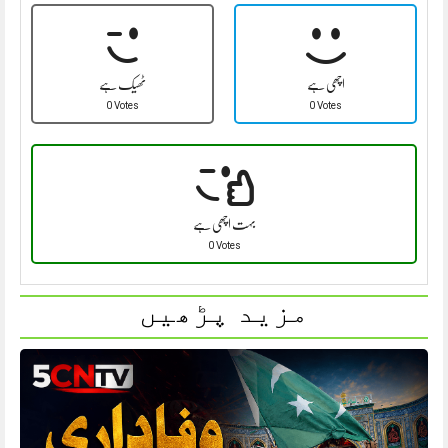
اچھی ہے
ٹھیک ہے
0 Votes
0 Votes
بہت اچھی ہے
0 Votes
مزید پڑھیں