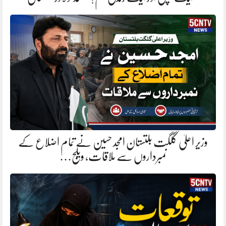
وزیر اعلیٰ گلگت بلتستان امجد حسین نے تمام اضلاع کے
نمبرداروں سے ملاقات، ویلج…