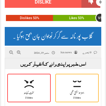
DISLIKE
0
VS
50% Dislikes
50% Likes
گلاب پور نالہ سے گر کر نوجوان جان بحق ہوگیا ۔
0 تبصرے
5cn news
ستمبر 19, 2024
اس خبر پر اپنی رائے کا اظہار کریں
بہتر ہو سکتی تھی
سخت نا پسند
0 Votes
0 Votes