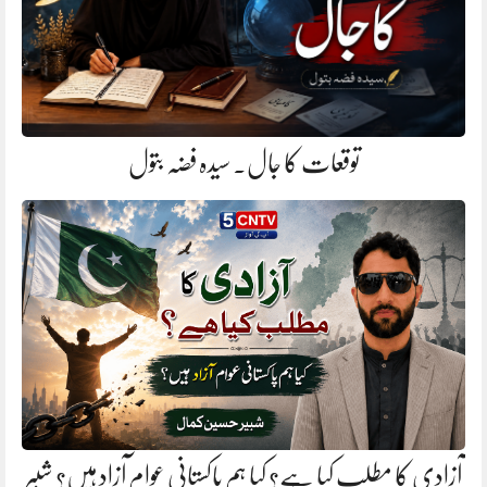
توقعات کا جال. سیدہ فضہ بتول
آزادی کا مطلب کیا ہے؟ کیا ہم پاکستانی عوام آزاد ہیں؟ شبیر