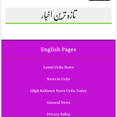
تازہ ترین اخبار
English Pages
Latest Urdu News
News in Urdu
Gilgit Baltistan News Urdu Today
General News
Privacy Policy