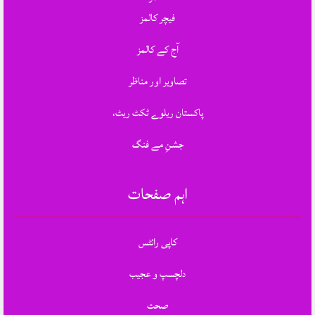
فیچر کالمز
آج کے کالمز
تصاویر اور مناظر
پاکستان ریلوے ٹکٹ ریٹ،
جشنِ مے فنگ
اہم صفحات
کاپی رائٹس
دلچسپ و عجیب
صحت