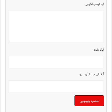
اپنا تبصرہ لکھیں
آپکا نام
*
آپکا ای میل ایڈریس
*