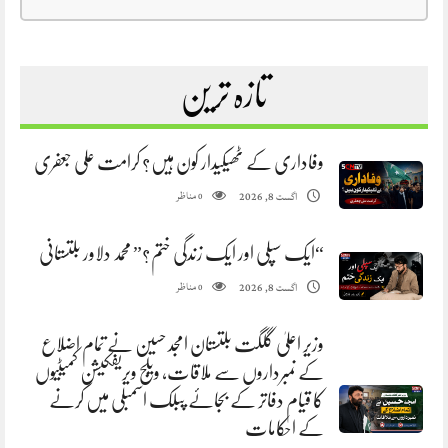
تازہ ترین
وفاداری کے ٹھیکیدار کون ہیں؟ کرامت علی جعفری
مناظر
اگست 8, 2026
0
“ایک سپلی اور ایک زندگی ختم؟” محمد دلاور بلتستانی
مناظر
اگست 8, 2026
0
وزیر اعلیٰ گلگت بلتستان امجد حسین نے تمام اضلاع
کے نمبرداروں سے ملاقات، ویلج ویریفکیشن کمیٹیوں
کا قیام دفاتر کے بجائے پبلک اسمبلی میں کرنے
کے احکامات