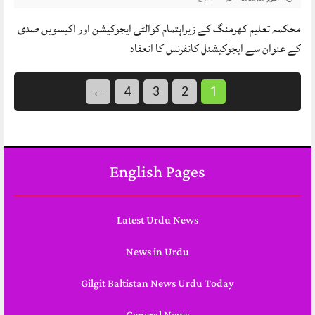
محکمہ تعلیم کھرمنگ کے زیراہتمام کوالٹی ایجوکیشن اور اکیسویں صدی
کے عنوان سے ایجوکیشنل کانفرنس کا انعقاد
←
4
3
2
1
English Pages
Latest Urdu News
News in Urdu
Gilgit Baltistan News Urdu Today