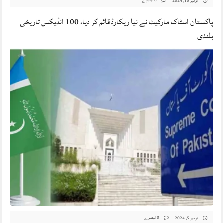
0 تبصرے
نومبر 15, 2024
پاکستان اسٹاک مارکیٹ نے نیا ریکارڈ قائم کر دیا، 100 انڈیکس تاریخی
بلندی
0 تبصرے
نومبر 5, 2024