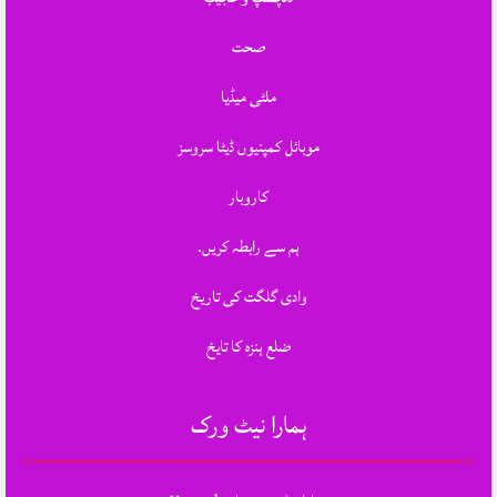
صحت
ملٹی میڈیا
موبائل کمپنیوں ڈیٹا سروسز
کاروبار
ہم سے رابطہ کریں.
وادی گلگت کی تاریخ
ضلع ہنزہ کا تایخ
ہمارا نیٹ ورک