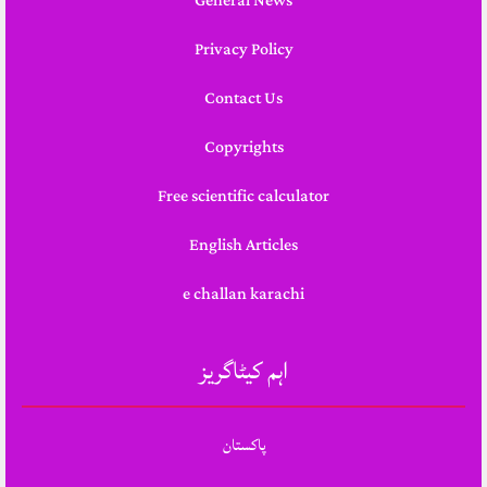
General News
Privacy Policy
Contact Us
Copyrights
Free scientific calculator
English Articles
e challan karachi
اہم کیٹاگریز
پاکستان