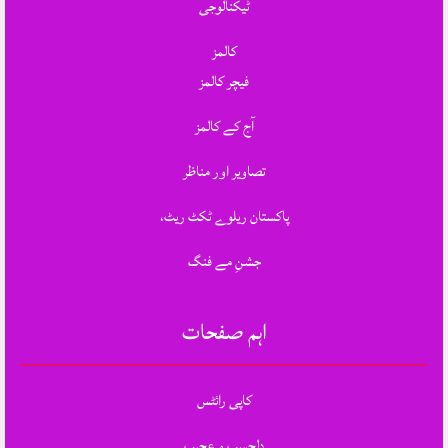
ٹیکنالوجی
کالمز
فیچر کالمز
آج کے کالمز
تصاویر اور مناظر
پاکستان ریلوے ٹکٹ ریٹ،
جشنِ مے فنگ
اہم صفحات
کاپی رائٹس
دلچسپ و عجیب