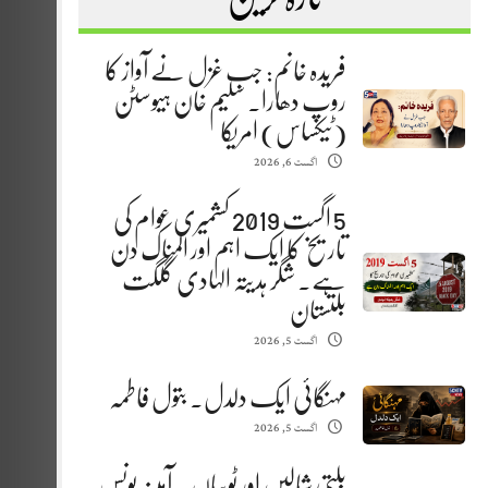
فریدہ خانم: جب غزل نے آواز کا
روپ دھارا. سلیم خان ہیوسٹن
(ٹیکساس) امریکا
اگست 6, 2026
5 اگست 2019 کشمیری عوام کی
تاریخ کا ایک اہم اور المناک دن
ہے. شگر ہدیتہ الہادی گلگت
بلتستان
اگست 5, 2026
مہنگائی ایک دلدل. بتول فاطمہ
اگست 5, 2026
بلتی شالیں اور ٹوپیاں . آمینہ یونس