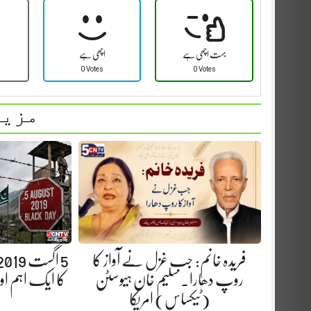
بہت اچھی ہے
اچھی ہے
0 Votes
0 Votes
مزید
فریدہ خانم: جب غزل نے آواز کا
روپ دھارا. سلیم خان ہیوسٹن
کا ایک اہم ا
(ٹیکساس) امریکا