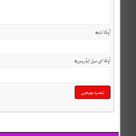
آپکا نام
*
آپکا ای میل ایڈریس
*