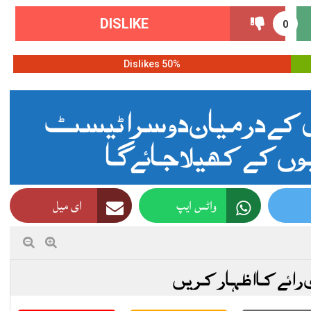
DISLIKE
0
50% Dislikes
ش کے درمیان دوسرا ٹیسٹ
وں کے کھیلا جائے گا
واٹس ایپ
ای میل
 رائے کا اظہار کریں