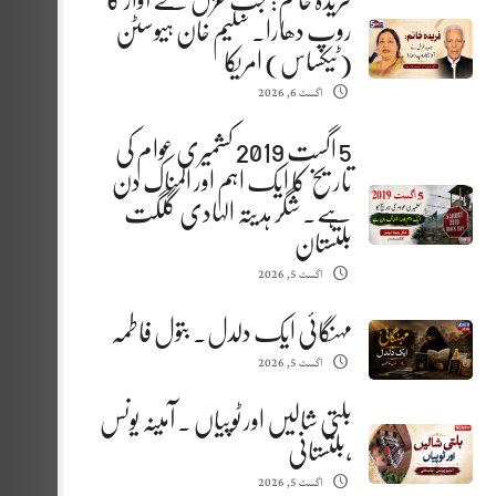
فریدہ خانم: جب غزل نے آواز کا
روپ دھارا. سلیم خان ہیوسٹن
(ٹیکساس) امریکا
اگست 6, 2026
5 اگست 2019 کشمیری عوام کی
تاریخ کا ایک اہم اور المناک دن
ہے. شگر ہدیتہ الہادی گلگت
بلتستان
اگست 5, 2026
مہنگائی ایک دلدل. بتول فاطمہ
اگست 5, 2026
بلتی شالیں اور ٹوپیاں . آمینہ یونس
،بلتستانی
اگست 5, 2026