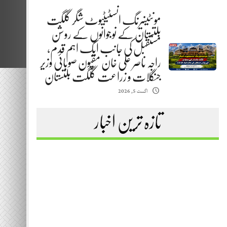
مونٹینیرنگ انسٹیٹیوٹ شگر گلگت
بلتستان کے نوجوانوں کے روشن
مستقبل کی جانب ایک اہم قدم،
راجہ ناصر علی خان مقپون صوبائی وزیر
جنگلات و زراعت گلگت بلتستان
اگست 5, 2026
تازہ ترین اخبار