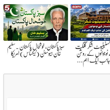
انسٹیٹیوٹ شگر گلگت
سبز پاکستان، خوشحال پاکستان . سلیم
 نوجوانوں کے روشن
خان ہیوسٹن (ٹیکساس) امریکا
 جانب ایک اہم…