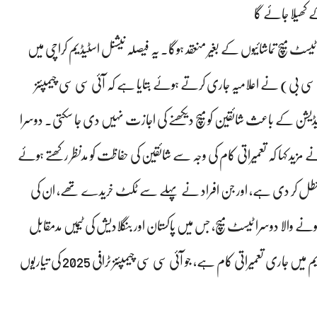
ے کھیلا جائے گا
یسٹ میچ تماشائیوں کے بغیر منعقد ہوگا۔ یہ فیصلہ نیشنل اسٹیڈیم کراچی میں
ی سی بی) نے اعلامیہ جاری کرتے ہوئے بتایا ہے کہ آئی سی سی چیمپئنز
 اپ گریڈیشن کے باعث شائقین کو میچ دیکھنے کی اجازت نہیں دی جا سکتی۔ دوسرا
گا۔پی سی بی نے مزید کہا کہ تعمیراتی کام کی وجہ سے شائقین کی حفاظت کو مدنظر رکھتے ہوئے
ت معطل کر دی ہے، اور جن افراد نے پہلے سے ٹکٹ خریدے تھے، ان کی
نے والا دوسرا ٹیسٹ میچ، جس میں پاکستان اور بنگلادیش کی ٹیمیں مدمقابل
ہوں گی، تماشائیوں کے بغیر کھیلا جائے گا۔ اس کی وجہ نیشنل اسٹیڈیم میں جاری تعمیراتی کام ہے، جو آئی سی سی چیمپئنز ٹرافی 2025 کی تیاریوں