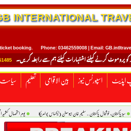
NTERNATIONAL TRAVEL
booking.
Phone: 03462559008 | Email: GB.intltravel@gma
 کو پروموٹ کرنے کیلئے اشتہارات کیلئے ہم سے رابطہ کریں۔
51485
 اپڈیٹ
اسپورٹس نیوز
بین الاقوامی
تعلیم
سیاست
سبز پاکستان، خوشحال پاکستان . سلیم خان ہیوسٹن (ٹیکساس) امریکا
یومِ استحصالِ کشمیر 
سانیت کی اصل پہچان. یاسر دانیال صابری