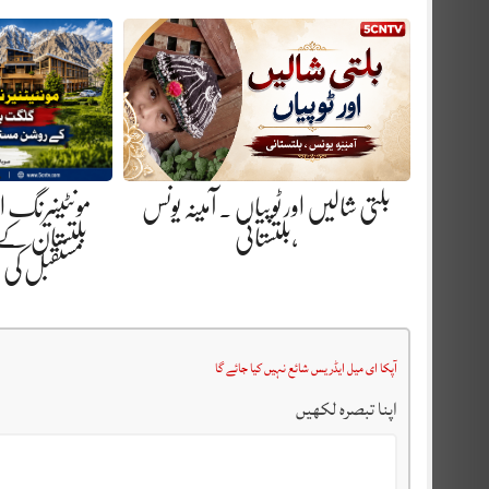
بلتی شالیں اور ٹوپیاں . آمینہ یونس
مونٹینیرنگ 
،بلتستانی
بلتستان کے
مستقبل کی
آپکا ای میل ایڈریس شائع نہیں کیا جائے گا
اپنا تبصرہ لکھیں