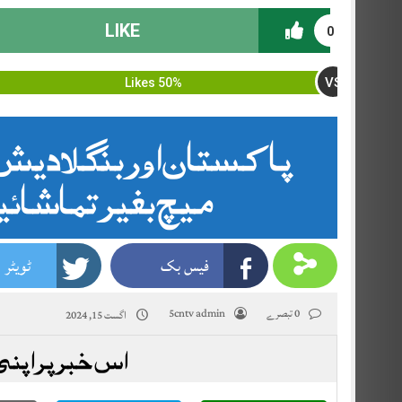
LIKE
0
VS
50% Likes
پاکستان اور بنگلادی
میچ بغیر تماشائی
فیس بک
ٹویٹر
0 تبصرے
5cntv admin
اگست 15, 2024
اس خبر پر اپنی