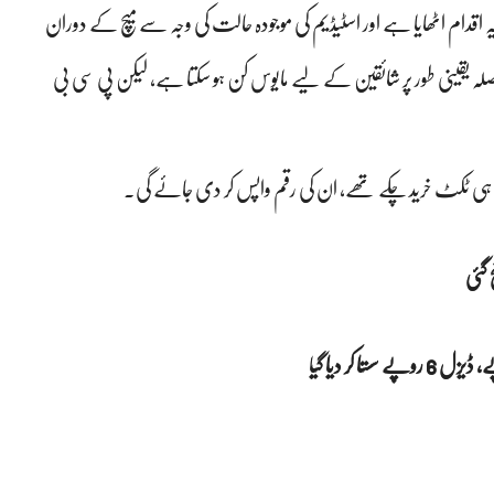
اقدام اٹھایا ہے اور اسٹیڈیم کی موجودہ حالت کی وجہ سے میچ کے دوران
صلہ یقینی طور پر شائقین کے لیے مایوس کن ہو سکتا ہے، لیکن پی سی بی
لے ہی ٹکٹ خرید چکے تھے، ان کی رقم واپس کر دی جائے گی۔
 گئی
ا