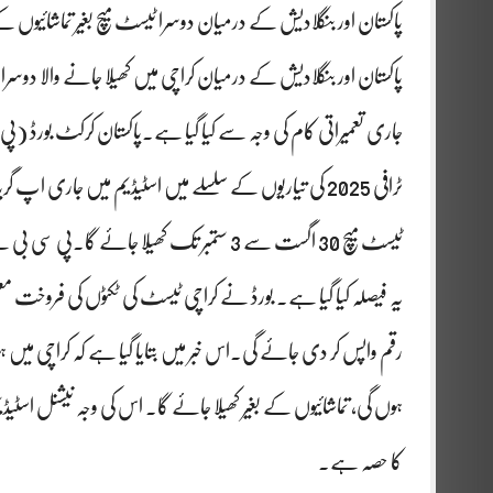
پاکستان اور بنگلادیش کے درمیان دوسرا ٹیسٹ میچ بغیر تماشائیوں ک
پاکستان اور بنگلادیش کے درمیان کراچی میں کھیلا جانے والا دوسرا ٹ
جاری تعمیراتی کام کی وجہ سے کیا گیا ہے۔پاکستان کرکٹ بورڈ (پ
ٹرافی 2025 کی تیاریوں کے سلسلے میں اسٹیڈیم میں جاری
ٹیسٹ میچ 30 اگست سے 3 ستمبر تک کھیلا جائے 
یہ فیصلہ کیا گیا ہے۔ بورڈ نے کراچی ٹیسٹ کی ٹکٹوں کی فروخ
رقم واپس کر دی جائے گی۔اس خبر میں بتایا گیا ہے کہ کراچی میں ہو
کا حصہ ہے۔