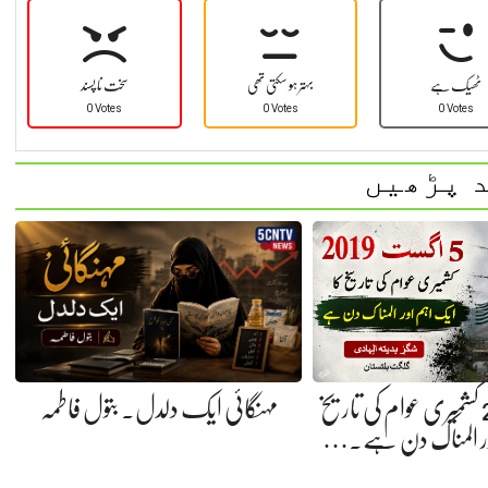
ٹھیک ہے
بہتر ہو سکتی تھی
سخت نا پسند
0 Votes
0 Votes
0 Votes
 پڑھیں
5 اگست 2019 کشمیری عوام کی تاریخ
مہنگائی ایک دلدل. بتول فاطمہ
ور المناک دن ہے.…