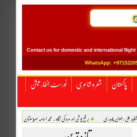
GB I
l
Contact us for domestic and international flight ticket 
WhatsApp: +9715220
پاکستان
شعر و شاعری
ٹورسٹ انفارمیشن
انجینیئر علی رضوان چوہدری
برقع پوشی اور مرد کی نگاہ . محمد اسامہ مہر(ملتان )
تازہ ترین