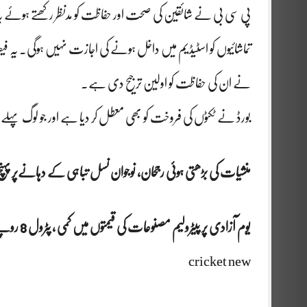
پی سی بی نے شائقین کی صحت اور حفاظت کو مدنظر رکھتے ہوئے یہ 
تماشائیوں کو اسٹیڈیم میں داخل ہونے کی اجازت نہیں ہوگی۔ یہ فی
نے ان کی حفاظت کو اولین ترجیح دی ہے۔
بورڈ نے ٹکٹوں کی فروخت کو بھی معطل کر دیا ہے اور جو لوگ پہ
منشیات کی بڑھتی ہوئی رجحان، نوجوان نسل تباہی کے دہانےپر پہنچ
یوم آزادی پر پیٹرولیم مصنوعات کی قیمتوں میں کمی ، پٹرول 8 روپے، ڈیزل 6 روپے سستا کر دیا گی
cricket new