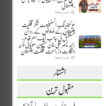
،بلتستانی
اگست 5, 2026
مونٹینیرنگ انسٹیٹیوٹ شگر گلگت
بلتستان کے نوجوانوں کے روشن
مستقبل کی جانب ایک اہم قدم،
راجہ ناصر علی خان مقپون صوبائی وزیر
جنگلات و زراعت گلگت بلتستان
اگست 5, 2026
اشتہار
مقبول ترین