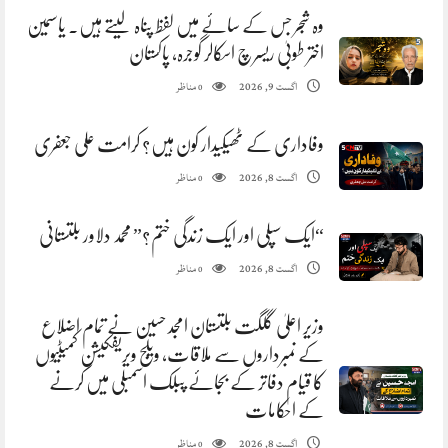
وہ شجر جس کے سائے میں لفظ پناہ لیتے ہیں. یاسمین
اختر طوبیٰ ریسرچ اسکالر گوجرہ، پاکستان
مناظر
اگست 9, 2026
0
وفاداری کے ٹھیکیدار کون ہیں؟ کرامت علی جعفری
مناظر
اگست 8, 2026
0
“ایک سپلی اور ایک زندگی ختم؟” محمد دلاور بلتستانی
مناظر
اگست 8, 2026
0
وزیر اعلیٰ گلگت بلتستان امجد حسین نے تمام اضلاع
کے نمبرداروں سے ملاقات، ویلج ویریفکیشن کمیٹیوں
کا قیام دفاتر کے بجائے پبلک اسمبلی میں کرنے
کے احکامات
مناظر
اگست 8, 2026
0