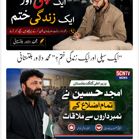
“ایک سپلی اور ایک زندگی ختم؟” محمد دلاور بلتستانی