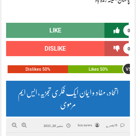
LIKE
0
DISLIKE
0
VS
50% Dislikes
50% Likes
اتحاد، مفاد و ایمان ایک فکری تجزیہ، ایس ایم
مرموی
0 تبصرے
5cn news
ستمبر 20, 2025