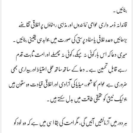
بنائیں۔
قائدانہ ذمہ داری عوامی نمائندوں اور مذہبی رہنماؤں پر اخلاقی تقاضے
بڑھائیں وعدہ خلافی یا مفاد پرستی کی صورت میں جوابدہی یقینی بنائیں۔
میری دعا کہ اس بار کوئی نہ بہکے، کوئی نہ پھسلے اور امت ثابت قدم
رہے قابلِ تحسین ہے۔ دعا کے ساتھ ساتھ عملی احتیاط اور بیداری بھی
ضروری ہے عوام کا شعور، میڈیا کی آزادی اور اخلاقی قیادت وہ ستون ہیں
جو نیک نیتی کو حقیقی طاقت میں بدل سکتے ہیں۔
ہر دور میں آزمائشیں آئیں گی، مگر امت کی بقا اسی میں ہے کہ وہ خود کو