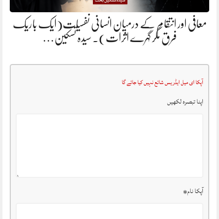
معافی اور انتقام کے درمیان انسانی نفسیات(ایک باریک
فرق مگر گہرے اثرات). سیدہ تسکین…
آپکا ای میل ایڈریس شائع نہیں کیا جائے گا
اپنا تبصرہ لکھیں
آپکا نام
*