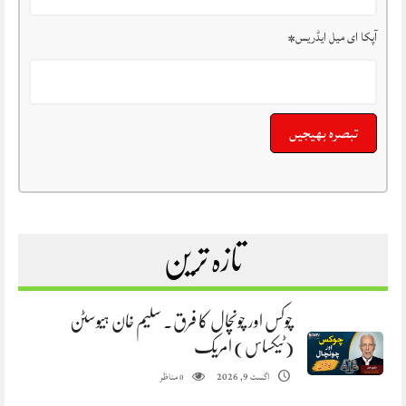
آپکا ای میل ایڈریس
*
تازہ ترین
چوکس اور چونچال کا فرق. سلیم خان ہیوسٹن
(ٹیکساس) امریک
مناظر
اگست 9, 2026
0