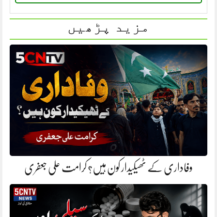
مزید پڑھیں
وفاداری کے ٹھیکیدار کون ہیں؟ کرامت علی جعفری