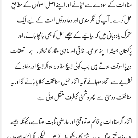
مفادات کے سودے سے بچائے اور اپنے اصل اصولوں کے مطابق
عمل کرے۔ آپ کی فکرمندی اور دعا دونوں امت کے لیے ایک
متحرک یاددہانی ہیں کہ بیانیے کے پیچھے عمل کو بھی جانچا جائے، اور
پاکستان ہمیشہ اپنے عوامی، اخلاقی اور مذہبی وقار کا محافظ رہے۔ تعلقات
دیرپا اسوقت ہوتے ہیں جب کوئی لالچ مفاد نہ ہو اگر لالچ اور مفاد کے
نظریے سے اتحاد ہوجائے تو یہ اتحاد نہیں منافقت کہلایا جائے گا اور یہ
منافقت دوستی سے پھر دشمنی کیطرف منتقل ہوتی ہے
اتحاد اگر مفادات پر قائم ہو تو وقتی اور عارضی ثابت ہوتا ہے، کیونکہ جیسے
ہی مفاد ختم ہوتا ہے، رشتے بھی بکھر جاتے ہیں۔ لیکن اگر اتحاد اصولوں پر