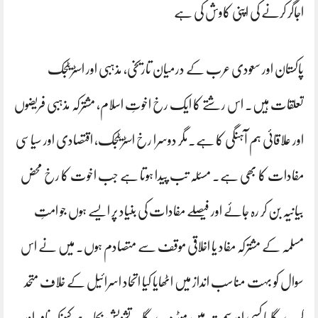
اجاگر کرنے کی اپنی کاوش کی ہے
پاکستان اور سعودی عرب کے درمیان تاریخی، مذہبی اور اسٹریٹجک
تعلقات ہیں۔ اس رشتے کا ایک رخ اخوتِ اسلام، مشترکہ مذہبی فریضوں
اور علاقائی ہم آہنگی کا ہے۔مگر دوسرا رخ اسٹریٹجک، اقتصادی اور سیاسی
مفادات کا بھی ہے۔ مسئلہ تب پیدا ہوتا ہے جب اخوت کا رخ محض
بیانیہ بن کر رہ جائے اور فیصلے مفادات کی بنیاد پر ایسے ہوں جو امتِ
مسلمہ کے مشترکہ مفاد یا اخلاقی موقف سے متصادم ہوں۔ میں نے اس
سوال کو بہت مناسب انداز میں اٹھایا کیا اتحاد اسرائیل کے خلاف متحد
کرے گا یا کسی اور سمت میں موڑ دے گا یہ تشویش بجا ہے کیونکہ نام اور