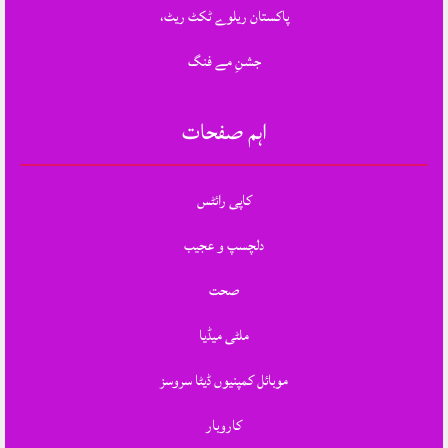
پاکستان ریلوے ٹکٹ ریٹ،
جشنِ مے فنگ
اہم صفحات
کاپی رائٹس
دلچسپ و عجیب
صحت
ملٹی میڈیا
موبائل کمپنیوں ڈیٹا سروسز
کاروبار