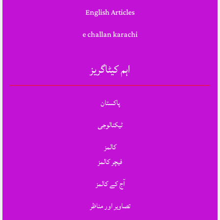
English Articles
e challan karachi
اہم کیٹاگریز
پاکستان
ٹیکنالوجی
کالمز
فیچر کالمز
آج کے کالمز
تصاویر اور مناظر