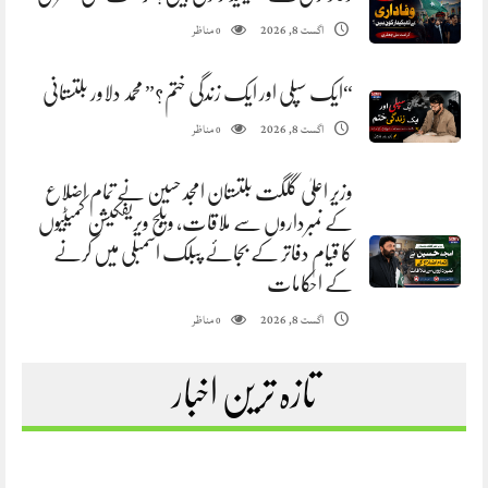
مناظر
اگست 8, 2026
0
“ایک سپلی اور ایک زندگی ختم؟” محمد دلاور بلتستانی
مناظر
اگست 8, 2026
0
وزیر اعلیٰ گلگت بلتستان امجد حسین نے تمام اضلاع
کے نمبرداروں سے ملاقات، ویلج ویریفکیشن کمیٹیوں
کا قیام دفاتر کے بجائے پبلک اسمبلی میں کرنے
کے احکامات
مناظر
اگست 8, 2026
0
تازہ ترین اخبار