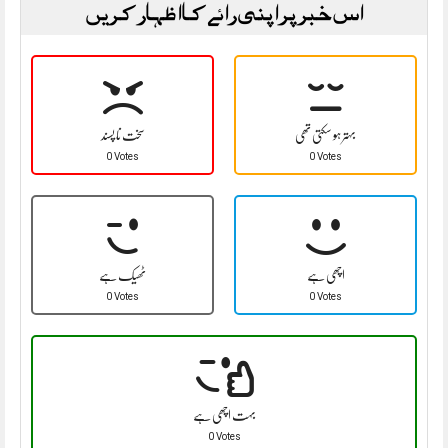
اس خبر پر اپنی رائے کا اظہار کریں
بہتر ہو سکتی تھی
سخت نا پسند
0 Votes
0 Votes
اچھی ہے
ٹھیک ہے
0 Votes
0 Votes
بہت اچھی ہے
0 Votes