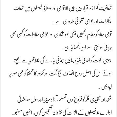
شفافیت کو لازم قرار دیں بین الاقوامی اور دوطرفہ فیصلوں میں شفاف
مذاکرات اور عوامی شنوائی ضروری ہے۔
قومی مفاد کو مقدم رکھیں قومی خودمختاری اور عوامی مفادات کو کسی بھی
بیرونی دوستی سے اوپر رکھنا چاہیے۔
مذہبی اخوت کو اخلاقی بنیاد بنائیں بھائی چارے کی غلط تعبیر سے بچتے
ہوئے اس کی اصل روح انصاف، یگانگت اور کمزور کا تحفظ کو عملی طور پر
اپنائیں۔
شعور اور تنقیدی فکر کو فروغ دیں تعلیم، آزاد میڈیا اور سول معاشرتی
ادارے جو فیصلوں کے اثرات کی نقادانہ تشخیص کریں، انہیں مضبوط