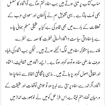
حساب کتاب پر مبنی ہوتے ہیں جب مفاد ختم ہوتا ہے تو اتحاد کا تسلسل
بھی ٹوٹ جاتا ہے۔ یہی تشویش ہم نے پاکستان اور سعودی عرب کے
تعلقات کے بارے میں بھی ظاہر کی ہے کیا یہ حقیقی مسلم بھائی چارہ
ہے یا مفاداتی سیاست؟ اتحاد انسانی فطرت کا حصہ ہے خطرے،
فائدے یا مشترکہ مفاد میں لوگ اکٹھے ہوتے ہیں۔ لیکن جب اتحاد کی بنیاد
صرف عارضی مفاد ہو تو وہ کمزور ہوتا ہے۔ ایسے اتحاد میں شفافیت، اعتماد
اور اخلاقی اصول کمزور پڑ جاتے ہیں۔ مذہبی یا ثقافتی الفاظ سے ڈھانپا ہوا
اتحاد، اگر اندر سے مفاد پرستی سے لبریز ہو، تو عوامی توقعات اور حقیقت کے
درمیان تضاد جنم لیتا ہے اس طرز عمل کو میں نے خوبصورت انداز میں