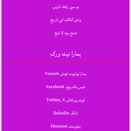
ہم سے رابطہ کریں.
وادی گلگت کی تاریخ
ضلع ہنزہ کا تایخ
ہمارا نیٹ ورک
ہمارا یوٹیوب چینل, Youtub
فیس بک پیج, Facebook
ٹویٹر پروفائل, Twitter, X
لنکڈ, linkedin
پنٹیرسٹ, Pinterest