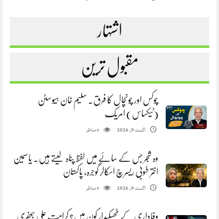
اشتہار
مقبول ترین
چوکس اور چونچال کا فرق. سلیم خان ہیوسٹن
(ٹیکساس) امریک
مناظر
اگست 9, 2026
0
وہ شجر جس کے سائے میں لفظ پناہ لیتے ہیں. یاسمین
اختر طوبیٰ ریسرچ اسکالر گوجرہ، پاکستان
مناظر
اگست 9, 2026
0
وفاداری کے ٹھیکیدار کون ہیں؟ کرامت علی جعفری