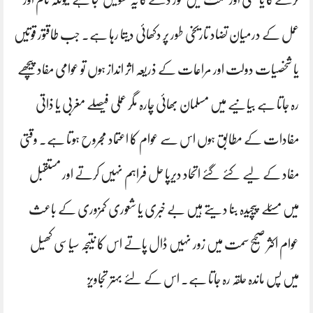
عمل کے درمیان تضاد تاریخی طور پر دکھائی دیتا رہا ہے۔ جب طاقتور قوتیں
یا شخصیات دولت اور مراعات کے ذریعہ اثر انداز ہوں تو عوامی مفاد پیچھے
رہ جاتا ہے بیانیے میں مسلمان بھائی چارہ مگر عملی فیصلے مغربی یا ذاتی
مفادات کے مطابق ہوں اس سے عوام کا اعتماد مجروح ہوتا ہے۔ وقتی
مفاد کے لیے کئے گئے اتحاد دیرپا حل فراہم نہیں کرتے اور مستقبل
میں مسئلے پیچیدہ بنا دیتے ہیں بے خبری یا شعوری کمزوری کے باعث
عوام اکثر صحیح سمت میں زور نہیں ڈال پاتے اس کا نتیجہ سیاسی کھیل
میں پس ماندہ حلقہ رہ جاتا ہے۔ اس کے لئے بہتر تجاویز