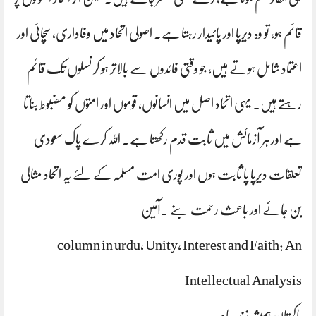
قائم ہو، تو وہ دیرپا اور پائیدار رہتا ہے۔ اصولی اتحاد میں وفاداری، سچائی اور
اعتماد شامل ہوتے ہیں، جو وقتی فائدوں سے بالاتر ہو کر نسلوں تک قائم
رہتے ہیں۔ یہی اتحاد اصل میں انسانوں، قوموں اور امتوں کو مضبوط بناتا
ہے اور ہر آزمائش میں ثابت قدم رکھتا ہے۔ اللہ کرے پاک سعودی
تعلقات دیرپا پا ثابت ہوں اور پوری امت مسلمہ کے لئے یہ اتحاد مثالی
بن جائے اور باعث رحمت بنے ۔آمین
column in urdu, Unity, Interest and Faith: An
Intellectual Analysis
پاکستان ہمیشہ زندہ باد