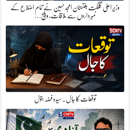
وزیر اعلیٰ گلگت بلتستان امجد حسین نے تمام اضلاع کے
نمبرداروں سے ملاقات، ویلج…
توقعات کا جال. سیدہ فضہ بتول