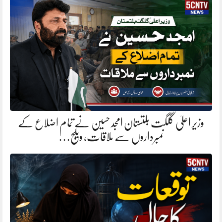
وزیر اعلیٰ گلگت بلتستان امجد حسین نے تمام اضلاع کے
نمبرداروں سے ملاقات، ویلج…