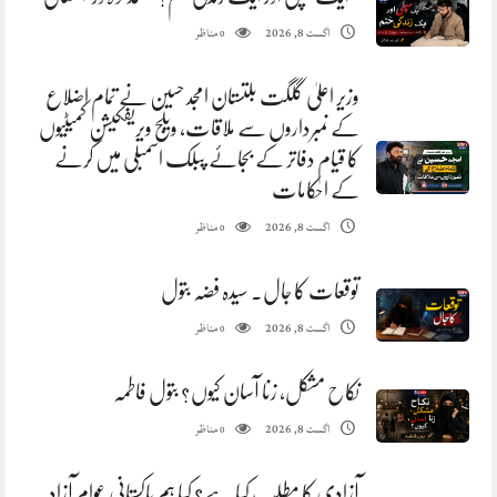
مناظر
اگست 8, 2026
0
وزیر اعلیٰ گلگت بلتستان امجد حسین نے تمام اضلاع
کے نمبرداروں سے ملاقات، ویلج ویریفکیشن کمیٹیوں
کا قیام دفاتر کے بجائے پبلک اسمبلی میں کرنے
کے احکامات
مناظر
اگست 8, 2026
0
توقعات کا جال. سیدہ فضہ بتول
مناظر
اگست 8, 2026
0
نکاح مشکل، زنا آسان کیوں؟ بتول فاطمہ
مناظر
اگست 8, 2026
0
آزادی کا مطلب کیا ہے؟ کیا ہم پاکستانی عوام آزاد