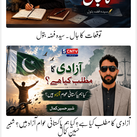
توقعات کا جال. سیدہ فضہ بتول
آزادی کا مطلب کیا ہے؟ کیا ہم پاکستانی عوام آزاد ہیں؟ شبیر
حسین کمال