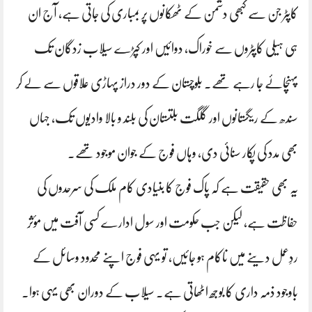
کاپٹر جن سے کبھی دشمن کے ٹھکانوں پر بمباری کی جاتی ہے، آج ان
ہی ہیلی کاپٹروں سے خوراک، دوائیں اور کپڑے سیلاب زدگان تک
پہنچائے جا رہے تھے۔ بلوچستان کے دور دراز پہاڑی علاقوں سے لے کر
سندھ کے ریگستانوں اور گلگت بلتستان کی بلند و بالا وادیوں تک، جہاں
بھی مدد کی پکار سنائی دی، وہاں فوج کے جوان موجود تھے۔
یہ بھی حقیقت ہے کہ پاک فوج کا بنیادی کام ملک کی سرحدوں کی
حفاظت ہے، لیکن جب حکومت اور سول ادارے کسی آفت میں مؤثر
ردِعمل دینے میں ناکام ہو جائیں، تو یہی فوج اپنے محدود وسائل کے
باوجود ذمہ داری کا بوجھ اٹھاتی ہے۔ سیلاب کے دوران بھی یہی ہوا۔