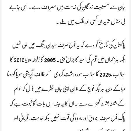
جان سے مصیبت زدگان کی خدمت میں مصروف رہے۔ اس جذبے
کی مثال شاید ہی کسی اور ملک میں ملے۔
پاکستان کی تاریخ گواہ ہے کہ یہ فوج صرف میدانِ جنگ میں ہی نہیں
بلکہ ہر بحران میں قوم کی امید کا چراغ بنی۔ 2005 کا زلزلہ ہو یا 2010 کا
سیلاب،2025 کا سیلاب ہو ،دہشت گردی کے خلاف آپریشن ہو یا کورونا
وبا کے دن، ہر جگہ فوج کے جوان اپنی جان خطرے میں ڈال کر عوام
کے شانہ بشانہ کھڑے رہے۔ ان کا یہ جذبہ اس بات کا ثبوت ہے کہ
پاک فوج صرف بندوق اور بارود کی قوت نہیں بلکہ خدمت، قربانی اور