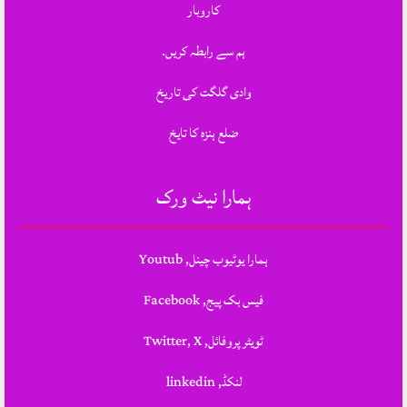
کاروبار
ہم سے رابطہ کریں.
وادی گلگت کی تاریخ
ضلع ہنزہ کا تایخ
ہمارا نیٹ ورک
ہمارا یوٹیوب چینل, Youtub
فیس بک پیج, Facebook
ٹویٹر پروفائل, Twitter, X
لنکڈ, linkedin