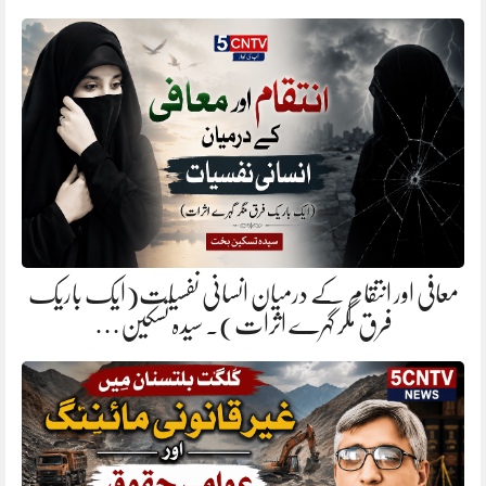
معافی اور انتقام کے درمیان انسانی نفسیات(ایک باریک
فرق مگر گہرے اثرات). سیدہ تسکین…