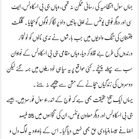
جہاں سول انتظامیہ کی رسائی ممکن نہ تھی، وہاں جی بی اسکاوٹس، ایف
سی اور دیگر فوجی یونٹس نے اپنی جانیں داؤ پر لگا کر لوگوں کو بچایا۔ گلگت
بلتستان کی تنگ وادیوں میں جب بارشوں نے ندی نالوں کو خونخوار
درندوں کی طرح بے قابو کر دیا، وہاں مقامی جی بی اسکاوٹس کے نوجوان
سب سے پہلے پہنچے۔ کئی مواقع پر یہ سپاہی خود ریلوں میں بہہ گئے لیکن
دوسروں کی زندگیاں بچانے کے مشن سے پیچھے نہ ہٹے۔
یہاں ایک تلخ حقیقت بھی ہے کہ فوج کے اندر جو سول فورسز ہیں، جیسے
جی بی اسکاوٹس اور دیگر معاون یونٹس، ان کی تنخواہوں میں 35 فیصد
اضافے جیسا بنیادی حق بھی نہیں دیا گیا۔ اس کے باوجود یہ لوگ دل و