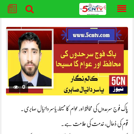
Skip
to
content
0
پاک فوج سرحدوں کی محافظ اور عوام کا مسیحا، یاسر دانیال صابری۔
قوم کی ڈھال، خدمت کی علامت ہے۔