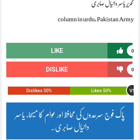
تحریر یاسر دانیال صابری
column in urdu, Pakistan Army
LIKE
0
DISLIKE
0
VS
50% Dislikes
50% Likes
پاک فوج سرحدوں کی محافظ اور عوام کا مسیحا، یاسر
دانیال صابری۔