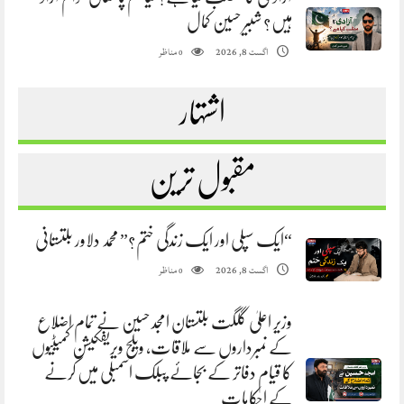
ہیں؟ شبیر حسین کمال
مناظر
اگست 8, 2026
0
اشتہار
مقبول ترین
“ایک سپلی اور ایک زندگی ختم؟” محمد دلاور بلتستانی
مناظر
اگست 8, 2026
0
وزیر اعلیٰ گلگت بلتستان امجد حسین نے تمام اضلاع
کے نمبرداروں سے ملاقات، ویلج ویریفکیشن کمیٹیوں
کا قیام دفاتر کے بجائے پبلک اسمبلی میں کرنے
کے احکامات