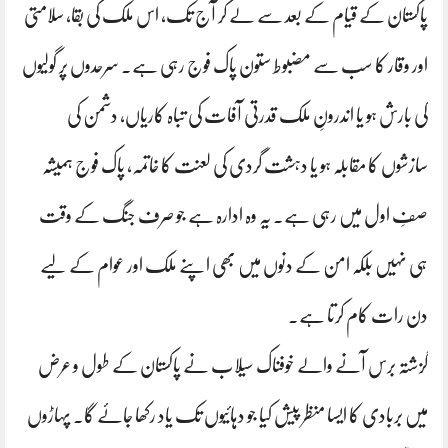
پاکستان کے قیام کے بعد سے لے کر آج تک، اس ملک کی بقا، سلامتی
اور وقار کا سب سے مضبوط ستون پاک فوج رہی ہے۔ سرحدوں پر گولیوں
کی بارش ہو یا اندرونِ ملک قدرتی آفات کی تباہ کاریاں، دشمن کی
سازشوں کا مقابلہ ہو یا دہشت گردی کی لعنت کا خاتمہ، پاک فوج ہمیشہ
صفِ اول میں رہی ہے۔ یہ وہ ادارہ ہے جو صرف جنگ کے وقت
ہی نہیں بلکہ امن کے دنوں میں بھی اپنے ملک اور عوام کے لیے
دن رات کام کرتا ہے۔
گزشتہ برس آنے والے خوفناک سیلاب نے پاکستان کے طول و عرض
میں بربادی کا ایسا منظر پیش کیا جو دہائیوں تک یاد رکھا جائے گا۔ پہاڑوں