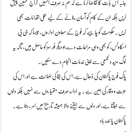
جذبہ اس بات کا تقاضا کرتا ہے کہ ہم نہ صرف انہیں خراجِ تحسین پیش
کریں بلکہ ان کے کام کو آسان بنانے کے لیے عملی اقدامات بھی
کریں۔ حکومت کو چاہیے کہ فوج کے معاون اداروں، جیسا کہ جی بی
اسکاوٹس، کو بھی وہی مراعات دے جو دیگر فورسز کو حاصل ہیں، تاکہ یہ
لوگ مزید دلجمعی سے اپنی خدمات انجام دے سکیں۔
پاک فوج پاکستان کی ڈھال ہے، اس کی بقا کی ضمانت ہے اور اس کی
عزت و وقار کی امین ہے۔ یہ ادارہ صرف ہتھیاروں سے نہیں بلکہ دلوں
سے جیتتا ہے، اور دلوں سے جیتنے والا ہمیشہ تاریخ میں امر رہتا ہے۔
پاکستان پائندہ باد