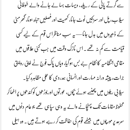
سے گرتے پانی کے ریلے، دیہات بہا لے جانے والے طوفانی
سیلاب، پل اور سڑکیں ٹوٹ جانا، کھیت اور فصلیں تباہ ہونا، گھر مٹی
کے ڈھیروں میں بدل جانا — یہ سب مناظر اس قوم کے لیے کسی
قیامت سے کم نہ تھے۔ اس نازک وقت میں جب کئی علاقوں میں
مقامی انتظامیہ کا نظام بے بس ہو گیا، وہاں پاک فوج نے اپنی روایتی
جرات، پیشہ ورانہ مہارت اور انسانی ہمدردی کا عملی مظاہرہ کیا۔
سیلابی ریلوں میں پھنسے ہوئے بچوں، عورتوں اور بوڑھوں کو کندھوں پر اٹھا کر
محفوظ مقامات تک پہنچانے والے یہ وہی سپاہی تھے جو عام دنوں میں
سرحد پر مورچوں میں بیٹھے قوم کی حفاظت کر رہے ہوتے ہیں۔ وہ ہیلی