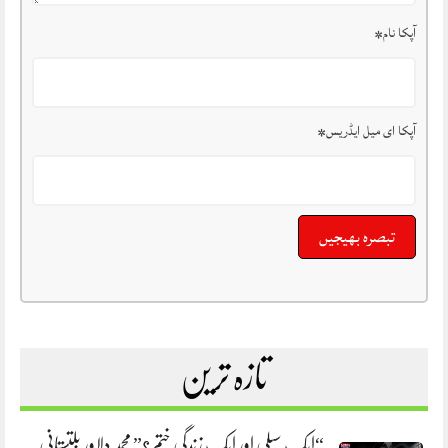
آپکا نام
*
آپکا ای میل ایڈریس
*
تازہ ترین
“ایک سپلی اور ایک زندگی ختم؟” محمد دلاور بلتستانی