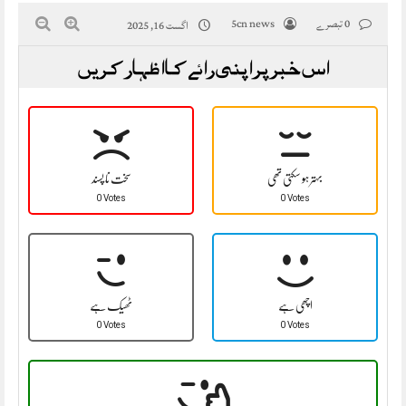
0 تبصرے
5cn news
اگست 16, 2025
اس خبر پر اپنی رائے کا اظہار کریں
بہتر ہو سکتی تھی
سخت نا پسند
0 Votes
0 Votes
اچھی ہے
ٹھیک ہے
0 Votes
0 Votes