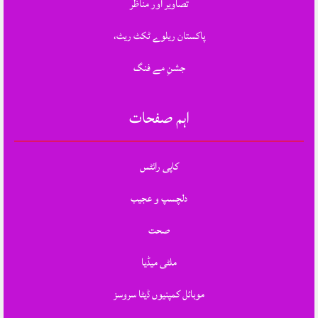
تصاویر اور مناظر
پاکستان ریلوے ٹکٹ ریٹ،
جشنِ مے فنگ
اہم صفحات
کاپی رائٹس
دلچسپ و عجیب
صحت
ملٹی میڈیا
موبائل کمپنیوں ڈیٹا سروسز