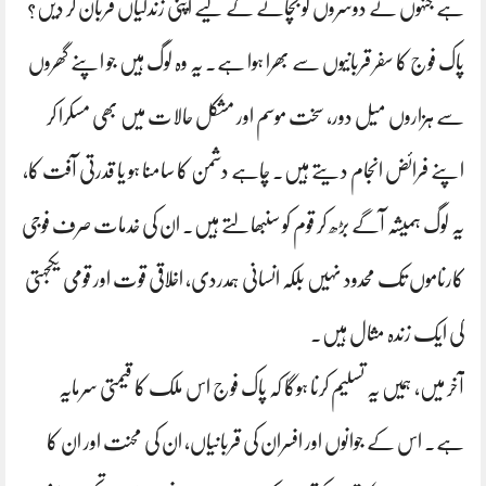
ہے جنہوں نے دوسروں کو بچانے کے لیے اپنی زندگیاں قربان کر دیں؟
پاک فوج کا سفر قربانیوں سے بھرا ہوا ہے۔ یہ وہ لوگ ہیں جو اپنے گھروں
سے ہزاروں میل دور، سخت موسم اور مشکل حالات میں بھی مسکرا کر
اپنے فرائض انجام دیتے ہیں۔ چاہے دشمن کا سامنا ہو یا قدرتی آفت کا،
یہ لوگ ہمیشہ آگے بڑھ کر قوم کو سنبھالتے ہیں۔ ان کی خدمات صرف فوجی
کارناموں تک محدود نہیں بلکہ انسانی ہمدردی، اخلاقی قوت اور قومی یکجہتی
کی ایک زندہ مثال ہیں۔
آخر میں، ہمیں یہ تسلیم کرنا ہوگا کہ پاک فوج اس ملک کا قیمتی سرمایہ
ہے۔ اس کے جوانوں اور افسران کی قربانیاں، ان کی محنت اور ان کا