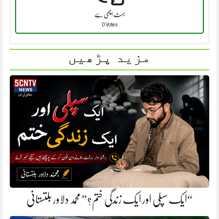
بہت اچھی ہے
0 Votes
مزید پڑھیں
“ایک سپلی اور ایک زندگی ختم؟” محمد دلاور بلتستانی