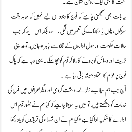
محبت کا بھی ایک روشن نشان ہے۔
یہ بات بھی سمجھنی چاہیے کہ فوج کا وجود اس لیے نہیں کہ وہ ہر وقت
سڑکوں، پلوں یا مکانات کی تعمیر میں لگی رہے، بلکہ اس لیے کہ جب
حالات حکومت اور سول اداروں کے قابو سے باہر ہو جائیں، تو وہ اپنی
تربیت اور وسائل کو بروئے کار لا کر قوم کو بچا سکے۔ یہی وجہ ہے کہ پاک
فوج پر عوام کا اعتماد ہمیشہ باقی رہا ہے۔
آج جب ہم سیلاب، زلزلے، دہشت گردی اور دیگر بحرانوں میں فوج کی
خدمات کو دیکھتے ہیں، تو ہمیں یہ سوچنا چاہیے کہ کیا ہم نے بطور قوم اس
ادارے کا شکریہ ادا کیا ہے؟ کیا ہم نے ان شہداء کی قربانیوں کو یاد رکھا