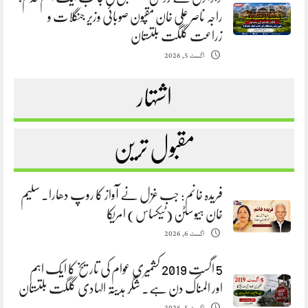
راجہ ناصر علی خان مقپون صوبائی وزیر جنگلات و
زراعت گلگت بلتستان
اگست 5, 2026
اشتہار
مقبول ترین
فریدہ خانم: جب غزل نے آواز کا روپ دھارا. سلیم
خان ہیوسٹن (ٹیکساس) امریکا
اگست 6, 2026
5 اگست 2019 کشمیری عوام کی تاریخ کا ایک اہم
اور المناک دن ہے. شگر ہدیتہ الہادی گلگت بلتستان