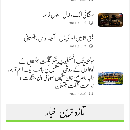
اگست 5, 2026
مہنگائی ایک دلدل. بتول فاطمہ
اگست 5, 2026
بلتی شالیں اور ٹوپیاں . آمینہ یونس ،بلتستانی
اگست 5, 2026
مونٹینیرنگ انسٹیٹیوٹ شگر گلگت بلتستان کے
نوجوانوں کے روشن مستقبل کی جانب ایک اہم قدم،
راجہ ناصر علی خان مقپون صوبائی وزیر جنگلات و
زراعت گلگت بلتستان
اگست 5, 2026
تازہ ترین اخبار