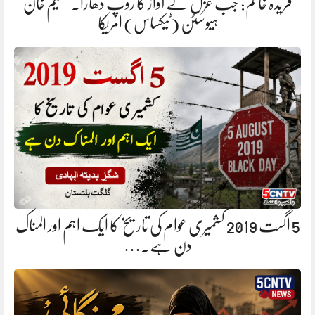
فریدہ خانم: جب غزل نے آواز کا روپ دھارا. سلیم خان
ہیوسٹن (ٹیکساس) امریکا
5 اگست 2019 کشمیری عوام کی تاریخ کا ایک اہم اور المناک
دن ہے.…