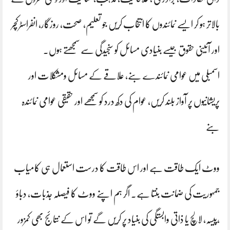
بالاتر ہو کر ایسے نمائندوں کا انتخاب کریں جو تعلیم، صحت، روزگار، انفراسٹرکچر
اور آئینی حقوق جیسے بنیادی مسائل کو سنجیدگی سے سمجھتے ہوں۔
اسمبلی میں عوامی نمائندے بنے، علاقے کے مسائل ومشکلات اور
پریشانیوں پر آواز بلند کریں، عوام کی دکھ درد کو سمجھے اور حقیقی عوامی نمائندہ
بنے
ووٹ ایک طاقت ہے اور اس طاقت کا درست استعمال ہی کامیاب
جمہوریت کی ضمانت بنتا ہے۔ اگر ہم اپنے ووٹ کا فیصلہ جذبات، دباؤ
،پیسہ، لالچ یا ذاتی وابستگی کی بنیاد پر کریں گے تو اس کے نتائج بھی کمزور