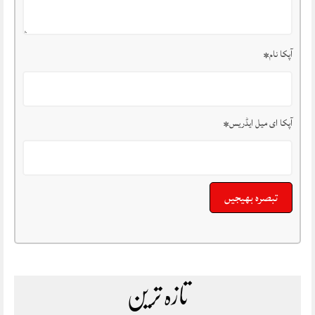
آپکا نام
*
آپکا ای میل ایڈریس
*
تازہ ترین