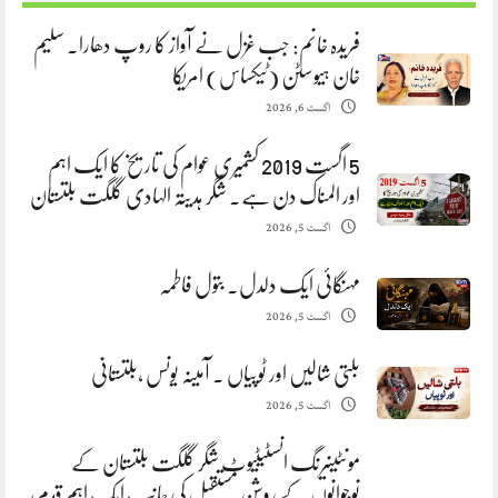
فریدہ خانم: جب غزل نے آواز کا روپ دھارا. سلیم
خان ہیوسٹن (ٹیکساس) امریکا
اگست 6, 2026
5 اگست 2019 کشمیری عوام کی تاریخ کا ایک اہم
اور المناک دن ہے. شگر ہدیتہ الہادی گلگت بلتستان
اگست 5, 2026
مہنگائی ایک دلدل. بتول فاطمہ
اگست 5, 2026
بلتی شالیں اور ٹوپیاں . آمینہ یونس ،بلتستانی
اگست 5, 2026
مونٹینیرنگ انسٹیٹیوٹ شگر گلگت بلتستان کے
نوجوانوں کے روشن مستقبل کی جانب ایک اہم قدم،