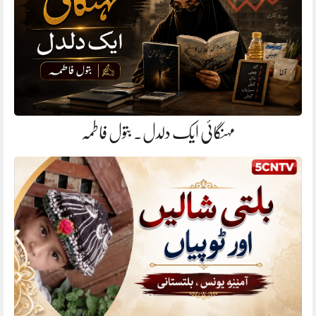
مہنگائی ایک دلدل. بتول فاطمہ