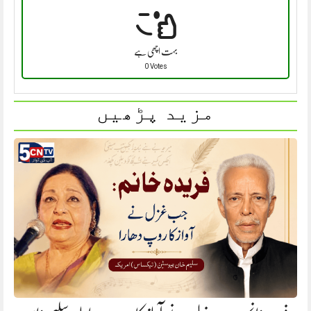
بہت اچھی ہے
0 Votes
مزید پڑھیں