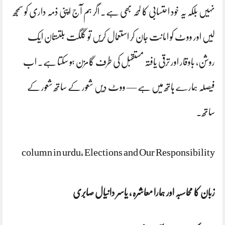
نہیں بلکہ یہ خود احتسابی کا لمحہ بھی ہے۔ اگر ہم آج اپنی ذمہ داری کو سمجھ
لیں اور ووٹ کو امانت جان کر استعمال کریں تو گلگت بلتستان ایک
روشن، باوقار اور ترقی یافتہ مستقبل کی طرف گامزن ہو سکتا ہے۔ اب
فیصلہ ہمارے ہاتھ میں ہے — ووٹ دیں شعور کے ساتھ شعور کے
ساتھ۔
column in urdu, Elections and Our Responsibility
زبان کا محاسبہ اور ہمارا معاشرہ ، یاسر دانیال صابری