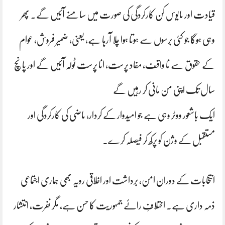
قیادت اور مایوس کن کارکردگی کی صورت میں سامنے آئیں گے۔ پھر
وہی ہوگا جو کئی برسوں سے ہوتا ہوا چلا آرہا ہے، یعنی، ضمیر فروش، عوام
کے حقوق سے نا واقف، مفاد پرست، انا پرست ٹولہ آئیں گے اور پانچ
سال تک اپنی من مانی کر رہیں گے
ایک باشعور ووٹر وہی ہے جو امیدوار کے کردار، ماضی کی کارکردگی اور
مستقبل کے وژن کو پرکھ کر فیصلہ کرے۔
انتخابات کے دوران امن، برداشت اور اخلاقی رویہ بھی ہماری اجتماعی
ذمہ داری ہے۔ اختلافِ رائے جمہوریت کا حسن ہے، مگر نفرت، انتشار