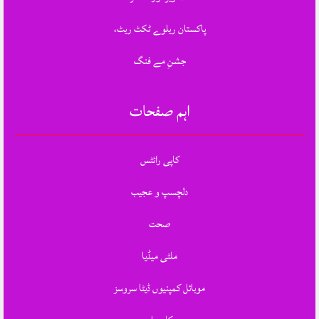
پاکستان ریلوے ٹکٹ ریٹ،
جشنِ مے فنگ
اہم صفحات
کاپی رائٹس
دلچسپ و عجیب
صحت
ملٹی میڈیا
موبائل کمپنیوں ڈیٹا سروسز