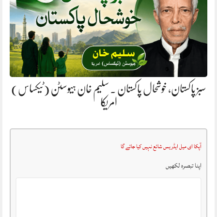
سبز پاکستان، خوشحال پاکستان . سلیم خان ہیوسٹن (ٹیکساس)
امریکا
آپکا ای میل ایڈریس شائع نہیں کیا جائے گا
اپنا تبصرہ لکھیں