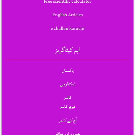
Free scientific calculator
English Articles
e challan karachi
اہم کیٹاگریز
پاکستان
ٹیکنالوجی
کالمز
فیچر کالمز
آج کے کالمز
تصاویر اور مناظر