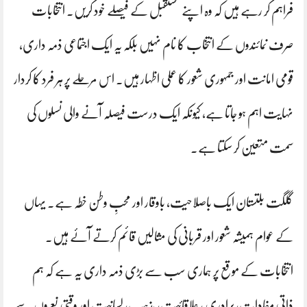
فراہم کر رہے ہیں کہ وہ اپنے مستقبل کے فیصلے خود کریں۔ انتخابات
صرف نمائندوں کے انتخاب کا نام نہیں بلکہ یہ ایک اجتماعی ذمہ داری،
قومی امانت اور جمہوری شعور کا عملی اظہار ہیں۔ اس مرحلے پر ہر فرد کا کردار
نہایت اہم ہو جاتا ہے، کیونکہ ایک درست فیصلہ آنے والی نسلوں کی
سمت متعین کر سکتا ہے۔
گلگت بلتستان ایک باصلاحیت، باوقار اور محبِ وطن خطہ ہے۔ یہاں
کے عوام ہمیشہ شعور اور قربانی کی مثالیں قائم کرتے آئے ہیں۔
انتخابات کے موقع پر ہماری سب سے بڑی ذمہ داری یہ ہے کہ ہم
ذاتی مفادات، برادری ، علاقائیت، مذہب، لسانیت اور وقتی نعروں سے