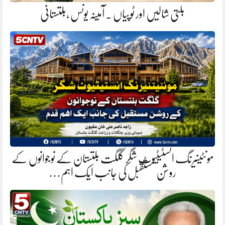
بلتی شالیں اور ٹوپیاں . آمینہ یونس ،بلتستانی
مونٹینیرنگ انسٹیٹیوٹ شگر گلگت بلتستان کے نوجوانوں کے
روشن مستقبل کی جانب ایک اہم…