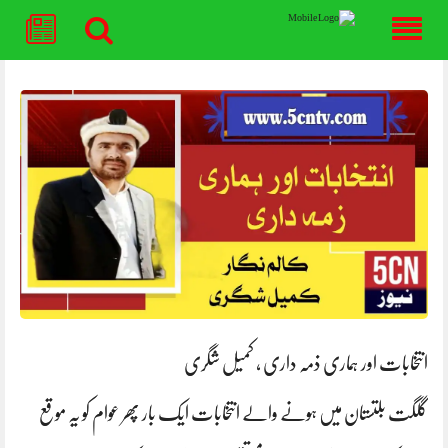
Skip
to
content
انتخابات اور ہماری ذمہ داری ، کمیل شگری
گلگت بلتستان میں ہونے والے انتخابات ایک بار پھر عوام کو یہ موقع