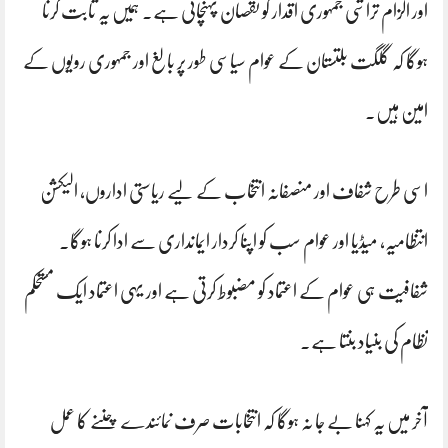
اور الزام تراشی جمہوری اقدار کو نقصان پہنچاتی ہے۔ ہمیں یہ ثابت کرنا
ہوگا کہ گلگت بلتستان کے عوام سیاسی طور پر بالغ اور جمہوری رویوں کے
امین ہیں۔
اسی طرح شفاف اور منصفانہ انتخاب کے لیے ریاستی اداروں، الیکشن
انتظامیہ، میڈیا اور عوام سب کو اپنا کردار ایمانداری سے ادا کرنا ہوگا۔
شفافیت ہی عوام کے اعتماد کو مضبوط کرتی ہے اور یہی اعتماد ایک مستحکم
نظام کی بنیاد بنتا ہے۔
آخر میں یہ کہنا بے جا نہ ہوگا کہ انتخابات صرف نمائندے چننے کا عمل