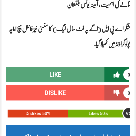
تالے کی اہمیت ، آمینہ یونس بلتستان
شگر اے پی ایل (اگے پہ فٹ سال لیگ) کا سنسنی خیز فائنل میچ اماچہ
پولو گراؤنڈ میں کھیلا گیا،
LIKE
0
DISLIKE
0
VS
50% Dislikes
50% Likes