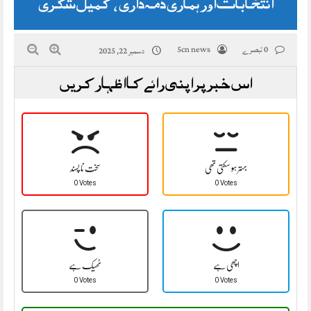
انتخابات اور ہماری ذمہ داری ، کمیل شگری
0 تبصرے
5cn news
دسمبر 22, 2025
اس خبر پر اپنی رائے کا اظہار کریں
بہتر ہو سکتی تھی
سخت نا پسند
0 Votes
0 Votes
اچھی ہے
ٹھیک ہے
0 Votes
0 Votes