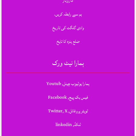
کاروبار
ہم سے رابطہ کریں.
وادی گلگت کی تاریخ
ضلع ہنزہ کا تایخ
ہمارا نیٹ ورک
ہمارا یوٹیوب چینل, Youtub
فیس بک پیج, Facebook
ٹویٹر پروفائل, Twitter, X
لنکڈ, linkedin