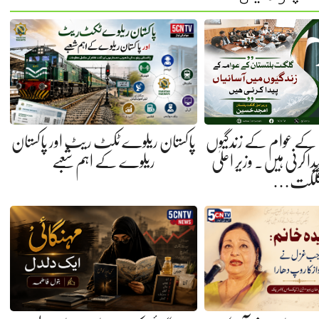
کے عوام کے زندگیوں
پاکستان ریلوے ٹکٹ ریٹ اور پاکستان
ا کرنی ہیں. وزیر اعلیٰ
ریلوے کے اہم شعبے
لگت…