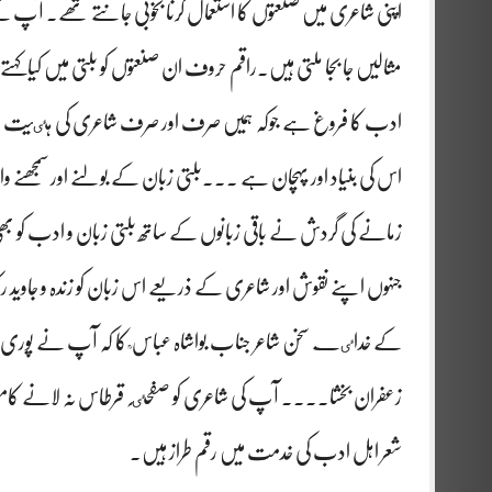
اپنی شاعری میں صنعتوں کا استعمال کرنا بخوبی جانتے تھے۔ آپ ک
مثالیں جا بجا ملتی ہیں۔راقم حروف ان صنعتوں کو بلتی میں کیاکہتے ہیں
ادب کا فروغ ہے جوکہ ہمیں صرف اور صرف شاعری کی ہٸیت میں 
اس کی بنیاد اور پہچان ہے ۔۔۔بلتی زبان کے بولنے اور سمجھنے وال
زمانے کی گردش نے باقی زبانوں کے ساتھ بلتی زبان و ادب کو بھی 
جنہوں اپنے نقوش اور شاعری کے ذریعے اس زبان کو زندہ و جاوید ر
کے خداٸے سخن شاعر جناب بواشاہ عباس ؒ کا کہ آپ نے پوری زن
زعفران بخشا۔۔۔۔ آپ کی شاعری کو صفحٸہ قرطاس نہ لانے کامق
شعر اہل ادب کی خدمت میں رقم طراز ہیں۔