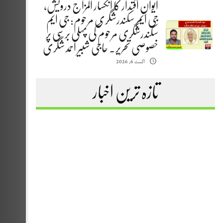
ایوانِ اقتدار کا انکسار المزاج درویش،
جی ایم سکندرشگری مرحوم: جی ایم
سکندرشگری مرحوم کی پہلی برسی پر
خصوصی تحریر. حاجی شبیر احمد شگری
اگست 6, 2026
تازہ ترین اخبار