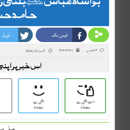
حامد حس
فیس بک
ٹویٹر
0 تبصرے
5cn news
اگست 23, 2024
اس خبر پر اپنی
بہت اچھی ہے
اچھی ہے
0 Votes
0 Votes
مزید