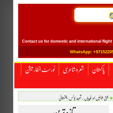
GB I
Contact us for domestic and international flight ticket b
WhatsApp: +9715220
پاکستان
شعر و شاعری
ٹورسٹ انفارمیشن
بلتی شالیں اور ٹوپیاں . آمینہ یونس ،بلتستانی
 نگاہ . محمد اسامہ مہر(ملتان )
تازہ ترین