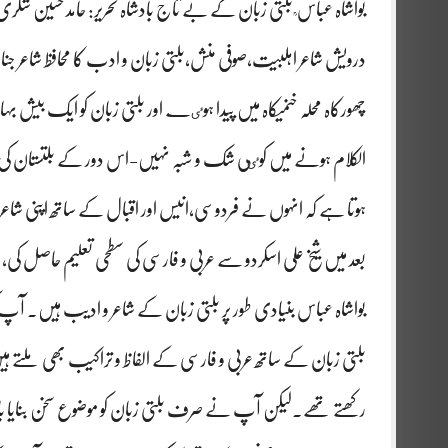
بواشاہ عباس ؒ بلتی زبان کے بے تاج بادشاہ تحریر: حامد حسین شگر
درویش شاعر اہلبیت،صوفی منش،بلتی زبان و ادب کا محافظ شاعر جن
چھورکاہ محلہ خنمیکاہ میں پیدا ہوٸے اور بلتی زبان کو ایک بیش بہ
الکلام ہونے میں کوٸی شک و شبہ نہیں-اس دور کے بلتستان کی اد
ہوتا ہے کہ انہوں نے فردوسی،انیس اور اقبال کے ساتھ اپنی شا
بعد میں شیخ علی اسکردو سے عربی و فارسی کی سطحی تعلیم حاصل
بواشاہ عباس بنیادی طور پر بلتی زبان کے شاعر و ادیب ہیں۔
بلتی زبان کے ساتھ عربی و فارسی کے الفاظ و تراکیب بھی ملتے ہی
رکھتے تھے۔لیکن آپ نے صرف بلتی زبان کو موضوع سخن بنایا باقی