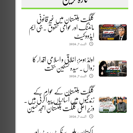
گلگت بلتستان میں غیر قانونی
مائننگ اور عوامی حقوق . جی ایم
ایڈووکیٹ
اگست 7, 2026
اولڈ ہومز: اخلاقی و اسلامی اقدار کا
زوال. سیدہ تسکین بخت
اگست 7, 2026
گلگت بلتستان کے عوام کے
زندگیوں میں آسانیاں پیدا کرنی ہیں.
وزیر اعلیٰ گلگت بلتستان امجد حسین
اگست 7, 2026
پاکستان ریلوے ٹکٹ ریٹ اور