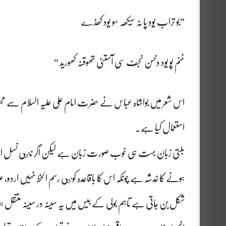
”بو تراب یود پا نہ سیکھہ سو یود کھڈے
خنم پو یود دخسن نجف سی آستنی تھوقنہ کھورید “
اس شعر میں بواشاہ عباس نے حضرت امام علی علیہ السلام سے مح
استعمال کیا ہے۔
بلتی زبان بہت ہی خوب صورت زبان ہے لیکن اگر نٸی نسل اس
ہونے کا خدشہ ہے چونکہ اس کا باقاعدہ کوٸی رسم الخط نہیں ار
شکل بن جاتی ہے تاہم بولی کے بیس میں یہ سینہ در سینہ منتقل