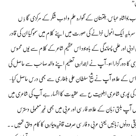
ی”
اب بواشاہ عباس ؒ بلتستان کے گہوارہ علم و ادب شگر کے مرکزی گاٶں
ا سرمایہ ایک انمول خزانے کی صورت میں اپنے کلام میں سمو گیا ان کی قادر
بی اور علمی پسماندگی کے باوجود اس عظیم شاعر کے کلام سے یوں محسوس
عری کا دور گزارا ہو-آپ نے ابتداٸی تعلیم اپنے والد صاحب سے حاصل کی
 کی، اس کے علاوہ آپ نے شیخ سلطان علی بلغاری سے بھی درس حاصل کیا-
 آپ کی پوری شاعری اہلبیت ع سے عقیدت کا اظہار ہے آپ کی شاعری میں
ں آپ بلتی زبان کے علاوہ فارسی اور عربی میں بھی غیر معمولی دسترس
 دونوں زبانیں یعنی عربی و فارسی صرف قافیہ پیماٸی کا کام دیتی تھیں۔۔