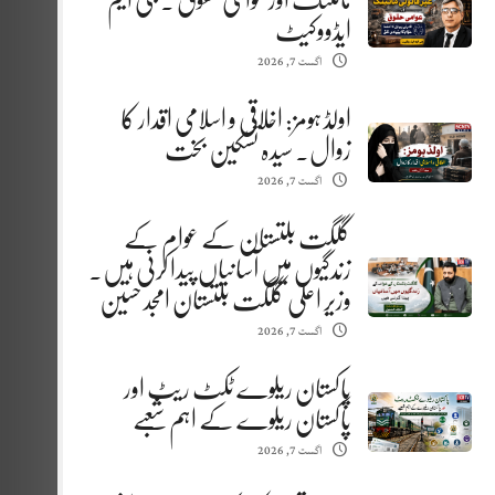
مائننگ اور عوامی حقوق . جی ایم
ایڈووکیٹ
اگست 7, 2026
اولڈ ہومز: اخلاقی و اسلامی اقدار کا
زوال. سیدہ تسکین بخت
اگست 7, 2026
گلگت بلتستان کے عوام کے
زندگیوں میں آسانیاں پیدا کرنی ہیں.
وزیر اعلیٰ گلگت بلتستان امجد حسین
اگست 7, 2026
پاکستان ریلوے ٹکٹ ریٹ اور
پاکستان ریلوے کے اہم شعبے
اگست 7, 2026