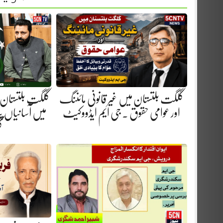
گلگت بلتستان میں غیر قانونی مائننگ
گلگت بلتستان 
اور عوامی حقوق . جی ایم ایڈووکیٹ
میں آسانیاں پید
گ