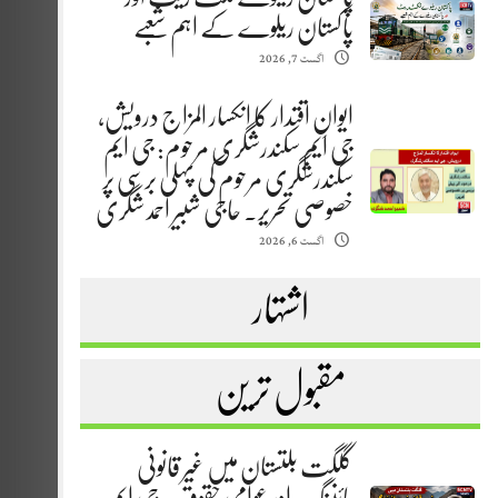
پاکستان ریلوے کے اہم شعبے
اگست 7, 2026
ایوانِ اقتدار کا انکسار المزاج درویش،
جی ایم سکندرشگری مرحوم: جی ایم
سکندرشگری مرحوم کی پہلی برسی پر
خصوصی تحریر. حاجی شبیر احمد شگری
اگست 6, 2026
اشتہار
مقبول ترین
گلگت بلتستان میں غیر قانونی