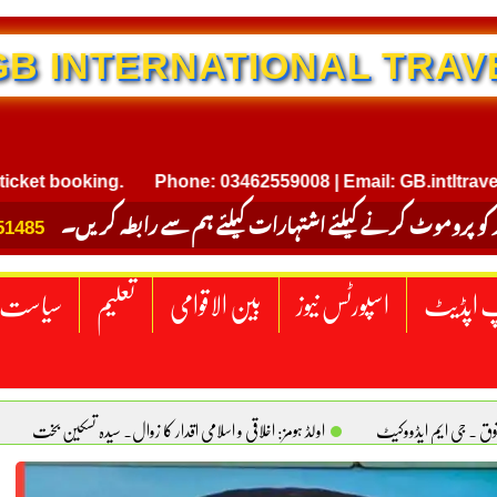
NTERNATIONAL TRAVEL
ooking.
Phone: 03462559008 | Email: GB.intltravel@gmai
 کو پروموٹ کرنے کیلئے اشتہارات کیلئے ہم سے رابطہ کریں۔
51485
 اپڈیٹ
اسپورٹس نیوز
بین الاقوامی
تعلیم
سیاست
قوق . جی ایم ایڈووکیٹ
اولڈ ہومز: اخلاقی و اسلامی اقدار کا زوال. سیدہ تسکین بخت
ٹیکساس) امریکا
یومِ استحصالِ کشمیر انجینیئر علی رضوان چوہدری
برقع پوشی اور مرد کی