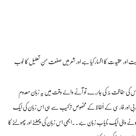
بت اور عقیدت کا اظہار کیا ہے اور شعر میں صنعت حسن تعلیل کا خوب
 کی حفاظت نہ کی جاٸے تو آنے والے وقت میں یہ زبان معدوم
دو، عربی اور فارسی کے ألفاظ کے مخصوص ترکیب سے ہی اس زبان کی ایک
 ہونے والی ایک نایاب زبان ہے۔۔ابھی اس زبان کی پھلنے اور پھولنے کا