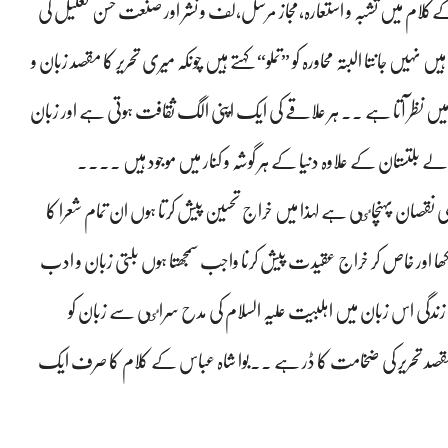
ےکلام میں تشبہ و استعارہ،مجاز مرسل،لف و نشر اور صنعت حسن تعلیل کی
 نہیں جانتا البتہ محاورہ کو ”تملو“ کہتے ہیں چونکہ میری تحریر کا مقصد زبان و
نظر آتا ہے ۔۔ ہر علاقے کی ایک اپنی الگ ثقافت ہوتی ہے اور زبان
ے بلتستان کے علاوہ دنیا کے ہر گوشہ و کنار میں موجود ہیں ۔۔۔۔
نقصان پہنچاٸی ہے لہذا میں خراج تحسین پیش کرتا ہوں ان تمام شعرا کا
کھا اور خاص کر خراج عقیدت پیش کرنا واجب سمجھتا ہوں بلتی زبان و ادب
دگی اس زبان میں اہلبیت علیہ السلام کی مدح سراٸی سے زبان کو
صد تحریر کی ضخامت کا ڈر ہے ۔۔بوا شاہ عباس کے کلام کا صرف ایک