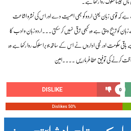
 ماں جیسا سلوک روا رکھا ہے۔
 کہ قوی زبان یعنی اردو کو بھی اہمیت دے اور اس کی نشرو اشاعت
ن کو ترجیح دیتی ہے وہ کبھی ترقی نہیں کر سکتی۔۔۔اردو زبان و ادب کا
ی حکومت اور نجی اداروں نے اس کے ساتھ جو برا سلوک روا رکھا ہے وہ
اظت کرنے کی توفیق عطا فرماٸیں ۔۔۔۔امین
DISLIKE
0
50% Dislikes
ن کے بے تاج بادشاہ تحریر: