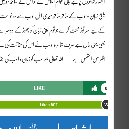
انحصار شاعروں پر ہے باقی عوام الناس نے تو اس کے ساتھ سوتیلی
بلتی زبان و ادب کے ساتھ ساتھ میری اہل ادب سے درخواست ہے
کےلیے سر توڑ محنت کرے جو قوم اپنی زبان کو چھوڑ کے دوسرے زبا
بھی یہی حال ہے صرف شاعر و ادیب نے اس کی حفاظت کی ہے باق
اظہر من الشمس ہے۔۔۔اللہ تعالی ہم سب کو زبان و ادب کی حف
LIKE
0
VS
50% Likes
بواشاہ عباس ؒ بلتی زبا