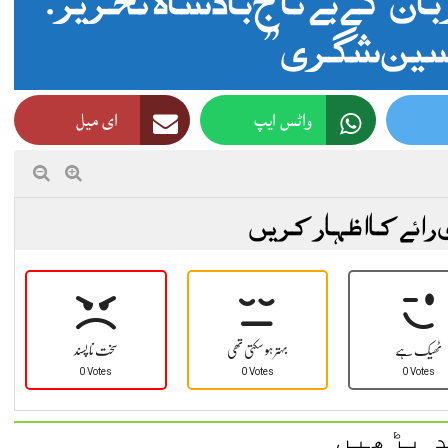
ین شگری”
واٹس ایپ
ای میل
 رائے کا اظہار کریں
ٹھیک ہے
بہتر ہو سکتی تھی
سخت نا پسند
0 Votes
0 Votes
0 Votes
 پڑھیں