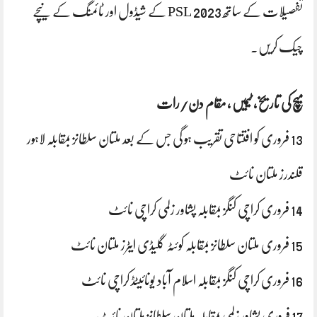
تفصیلات کے ساتھ PSL 2023 کے شیڈول اور ٹائمنگ کے نیچے
چیک کریں۔
میچ کی تاریخ، ٹیمیں ، مقام دن/رات
13 فروری کو افتتاحی تقریب ہو گی جس کے بعد ملتان سلطانز بمقابلہ لاہور
قلندرز ملتان نائٹ
14 فروری کراچی کنگز بمقابلہ پشاور زلمی کراچی نائٹ
15 فروری ملتان سلطانز بمقابلہ کوئٹہ گلیڈی ایٹرز ملتان نائٹ
16 فروری کراچی کنگز بمقابلہ اسلام آباد یونائیٹڈ کراچی نائٹ
17 فروری پشاور زلمی بمقابلہ ملتان سلطانز ملتان نائٹ