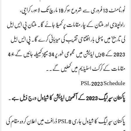
ٹورنامنٹ 13 فروری سے شروع ہو کر 19 مارچ تک لاہور، کراچی،
راولپنڈی اور ملتان کے چار مقامات پر کھیلا جائے گا۔ ملتان پی ایس ایل
کی تاریخ میں پہلی بار افتتاحی تقریب کی میزبانی کرے گا۔ پی ایس ایل
2023 کے 8ویں ایڈیشن میں مجموعی طور پر 34 میچز کھیلے جائیں گے جو 4
مقامات کے کرکٹ اسٹیڈیم میں‌کھلیں گے.۔
PSL 2023 Schedule
پاکستان سپر لیگ 2023 کے آٹھویں ایڈیشن کا شیڈول درج ذیل ہے
۔
پاکستان سپر لیگ کا شیڈول جاری PSL 8 ڈرافٹ میں اعلان کردہ مقام کی