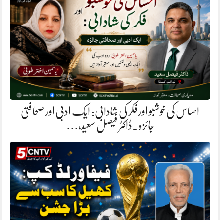
احساس کی خوشبو اور فکر کی شادابی: ایک ادبی اور صحافتی
جائزہ.ڈاکٹر فیصل سعید،…