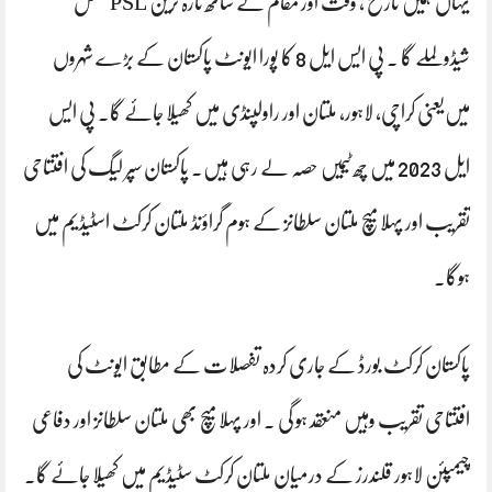
یہاں ہمیں تاریخ، وقت اور مقام کے ساتھ تازہ ترین PSL مکمل
شیڈولملے گا ۔ پی ایس ایل 8 کا پورا ایونٹ پاکستان کے بڑے شہروں
میں‌یعنی کراچی، لاہور، ملتان اور راولپنڈی میں کھیلا جائے گا۔ پی ایس
ایل 2023 میں چھ ٹیمیں حصہ لے رہی ہیں۔ پاکستان سپر لیگ کی افتتاحی
تقریب اور پہلا میچ ملتان سلطانز کے ہوم گراؤنڈ ملتان کرکٹ اسٹیڈیم میں
ہوگا۔
پاکستان کرکٹ بورڈ کے جاری کردہ تفصلات کے مطابق ایونٹ کی
افتتاحی تقریب وہیں منعقد ہو گی . اور پہلا میچ بھی ملتان سلطانز اور دفاعی
چیمپئن لاہور قلندرز کے درمیان ملتان کرکٹ سٹیڈیم میں کھیلا جائے گا۔