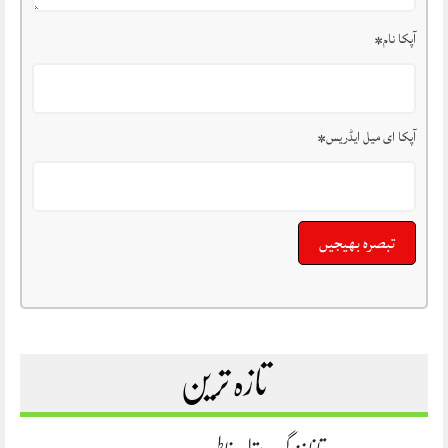
آپکا نام
*
آپکا ای میل ایڈریس
*
تازہ ترین