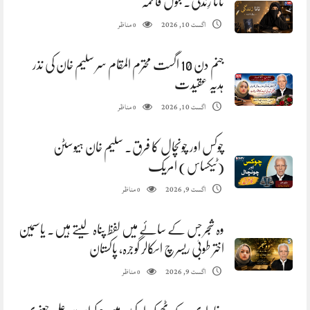
تانا زِندگی. بتول فاطمہ
مناظر
اگست 10, 2026
0
جنم دن 10 اگست محترم المقام سر سلیم خان کی نذر
ہدیہ عقیدت
مناظر
اگست 10, 2026
0
چوکس اور چونچال کا فرق. سلیم خان ہیوسٹن
(ٹیکساس) امریک
مناظر
اگست 9, 2026
0
وہ شجر جس کے سائے میں لفظ پناہ لیتے ہیں. یاسمین
اختر طوبیٰ ریسرچ اسکالر گوجرہ، پاکستان
مناظر
اگست 9, 2026
0