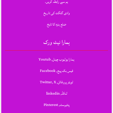
ہم سے رابطہ کریں.
وادی گلگت کی تاریخ
ضلع ہنزہ کا تایخ
ہمارا نیٹ ورک
ہمارا یوٹیوب چینل, Youtub
فیس بک پیج, Facebook
ٹویٹر پروفائل, Twitter, X
لنکڈ, linkedin
پنٹیرسٹ, Pinterest