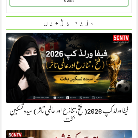
0 Votes
مزید پڑھیں
فیفا ورلڈ کپ 2026(فتح، تنازع اور عالمی تاثر) سیدہ تسکین
بخت