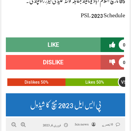
05 مارچ اسلام آباد یونائیٹڈ بمقابلہ کوئٹہ گلیڈی ایٹرز راولپنڈی.
PSL 2023 Schedule
LIKE
0
DISLIKE
0
VS
50% Dislikes
50% Likes
پی ایس ایل 2023 میچ کا شیڈول
0 تبصرے
5cn news
فروری 6, 2023