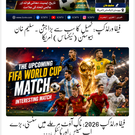
فیفا ورلڈ کپ: کھیل کا سب سے بڑا جشن. سلیم خان
ہیوسٹن (ٹیکساس) امریکا
فیفا ورلڈ کپ 2026: ناک آؤٹ مرحلے میں سنسنی، بڑے
اپ سیٹس اور ٹائٹل…