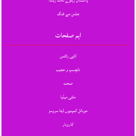
پاکستان ریلوے ٹکٹ ریٹ،
جشنِ مے فنگ
اہم صفحات
کاپی رائٹس
دلچسپ و عجیب
صحت
ملٹی میڈیا
موبائل کمپنیوں ڈیٹا سروسز
کاروبار