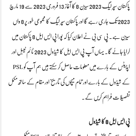
پاکستان سپر لیگ 2023 سیزن 8 کا آغاز 13 فروری 2023 سے 19 مارچ
2023 تک جاری رہے گا اور پاکستان سپر لیگ کا مجموعی طور پر 8 واں
سیزن ہے۔ پی سی بی نے اعلان کیا کہ پورا پی ایس ایل 8 پاکستان میں
کرایا جائے گا۔ یہاں آپ پی ایس ایل کا شیڈول 2023 ٹائم ٹیبل اور
اپڈیٹس کے بارے میں‌معلومات حاصل کر سکتے ہیں‌ ہم آپ کو PSL
کے شیڈول کے بارے اور تمام میچوں کی تاریخ اور مقام کے ساتھ مکمل
تفصیلات فراہم کریں گے۔
پی ایس ایل 8 کا شیڈول