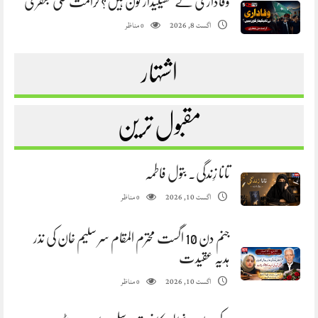
وفاداری کے ٹھیکیدار کون ہیں؟ کرامت علی جعفری
مناظر
اگست 8, 2026
0
اشتہار
مقبول ترین
تانا زِندگی. بتول فاطمہ
مناظر
اگست 10, 2026
0
جنم دن 10 اگست محترم المقام سر سلیم خان کی نذر
ہدیہ عقیدت
مناظر
اگست 10, 2026
0