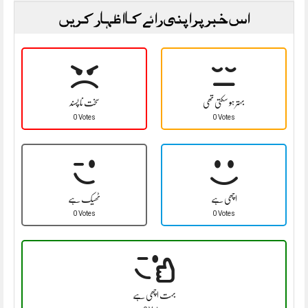
اس خبر پر اپنی رائے کا اظہار کریں
بہتر ہو سکتی تھی
سخت نا پسند
0 Votes
0 Votes
اچھی ہے
ٹھیک ہے
0 Votes
0 Votes
بہت اچھی ہے