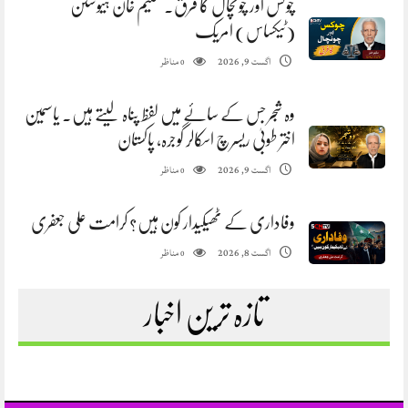
چوکس اور چونچال کا فرق. سلیم خان ہیوسٹن
(ٹیکساس) امریک
مناظر
اگست 9, 2026
0
وہ شجر جس کے سائے میں لفظ پناہ لیتے ہیں. یاسمین
اختر طوبیٰ ریسرچ اسکالر گوجرہ، پاکستان
مناظر
اگست 9, 2026
0
وفاداری کے ٹھیکیدار کون ہیں؟ کرامت علی جعفری
مناظر
اگست 8, 2026
0
تازہ ترین اخبار