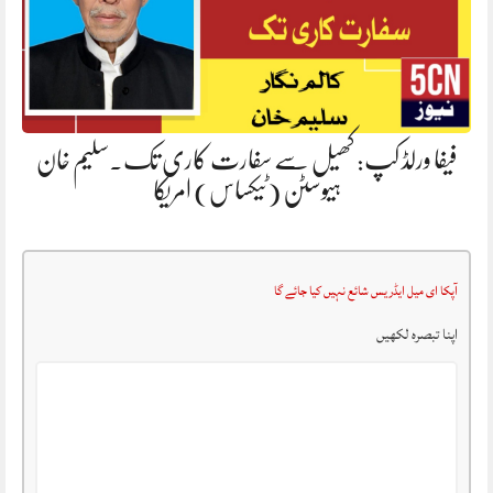
فیفا ورلڈ کپ: کھیل سے سفارت کاری تک۔سلیم خان
ہیوسٹن (ٹیکساس) امریکا
آپکا ای میل ایڈریس شائع نہیں کیا جائے گا
اپنا تبصرہ لکھیں