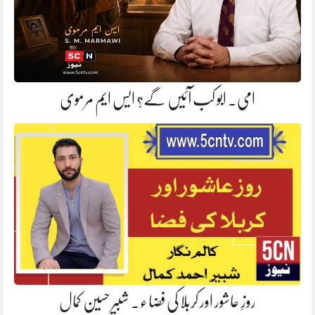
امی. ابو کب آئیں گے؟ ایس ایم مرموی
روزِ عاشور اور کربلا کی فضاء. شبیر حسین کمال