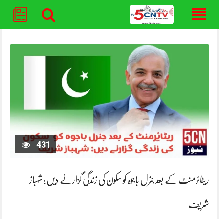
Skip
to
content
431
ریٹائرمنٹ کے بعد جنرل باجوہ کو سکون کی زندگی گزارنے دیں: شہباز
شریف