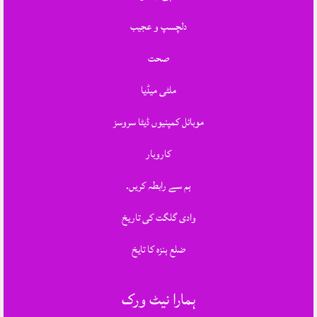
دلچسپ و عجیب
صحت
ملٹی میڈیا
موبائل کمپنیوں ڈیٹا سروسز
کاروبار
ہم سے رابطہ کریں.
وادی گلگت کی تاریخ
ضلع ہنزہ کا تایخ
ہمارا نیٹ ورک