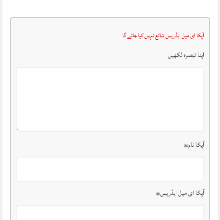
آپکا ای میل ایڈریس شائع نہیں کیا جائے گا
اپنا تبصرہ لکھیں
آپکا نام
*
آپکا ای میل ایڈریس
*