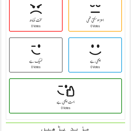
بہتر ہو سکتی تھی
سخت نا پسند
0 Votes
0 Votes
اچھی ہے
ٹھیک ہے
0 Votes
0 Votes
بہت اچھی ہے
0 Votes
مزید پڑھیں