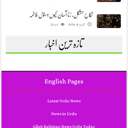
نکاح مشکل، زنا آسان کیوں؟ بتول فاطمہ
مناظر
اگست 8, 2026
0
تازہ ترین اخبار
English Pages
Latest Urdu News
News in Urdu
Gilgit Baltistan News Urdu Today