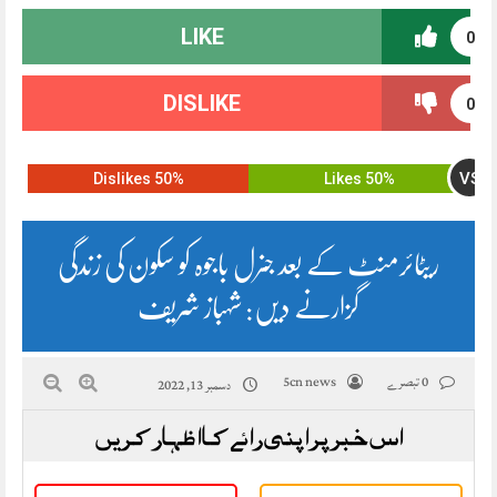
LIKE
0
DISLIKE
0
VS
50% Dislikes
50% Likes
ریٹائرمنٹ کے بعد جنرل باجوہ کو سکون کی زندگی
گزارنے دیں: شہباز شریف
0 تبصرے
5cn news
دسمبر 13, 2022
اس خبر پر اپنی رائے کا اظہار کریں