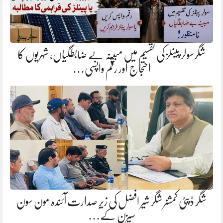
شگرسولر پینلز کی تقسیم میں مبینہ بے ضابطگیاں، شہریوں کا
احتجاج اور رقم واپسی…
شگر ڈپٹی کمشنر شگر شیر افضل کی زیرِ صدارت آئندہ مون سون
سیزن کے…