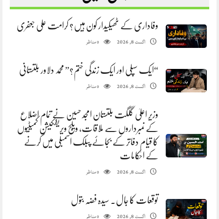
وفاداری کے ٹھیکیدار کون ہیں؟ کرامت علی جعفری
مناظر
اگست 8, 2026
0
“ایک سپلی اور ایک زندگی ختم؟” محمد دلاور بلتستانی
مناظر
اگست 8, 2026
0
وزیر اعلیٰ گلگت بلتستان امجد حسین نے تمام اضلاع
کے نمبرداروں سے ملاقات، ویلج ویریفکیشن کمیٹیوں
کا قیام دفاتر کے بجائے پبلک اسمبلی میں کرنے
کے احکامات
مناظر
اگست 8, 2026
0
توقعات کا جال. سیدہ فضہ بتول
مناظر
اگست 8, 2026
0