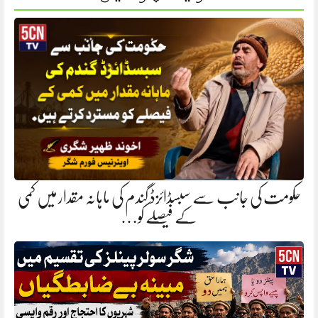
حکومت کی جانب سے سبسڈائزڈ گندم کی ماہانہ مقدار میں کمی
کے فیصلے کو…