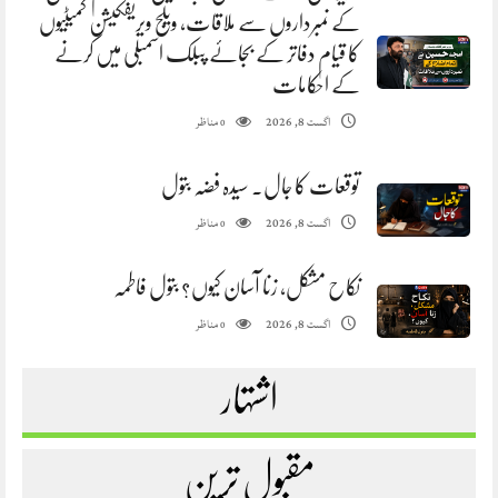
کے نمبرداروں سے ملاقات، ویلج ویریفکیشن کمیٹیوں
کا قیام دفاتر کے بجائے پبلک اسمبلی میں کرنے
کے احکامات
مناظر
اگست 8, 2026
0
توقعات کا جال. سیدہ فضہ بتول
مناظر
اگست 8, 2026
0
نکاح مشکل، زنا آسان کیوں؟ بتول فاطمہ
مناظر
اگست 8, 2026
0
اشتہار
مقبول ترین