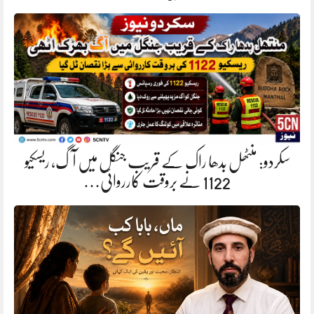
سکردو: منٹھل بدھا راک کے قریب جنگل میں آگ، ریسکیو
1122 نے بروقت کارروائی…