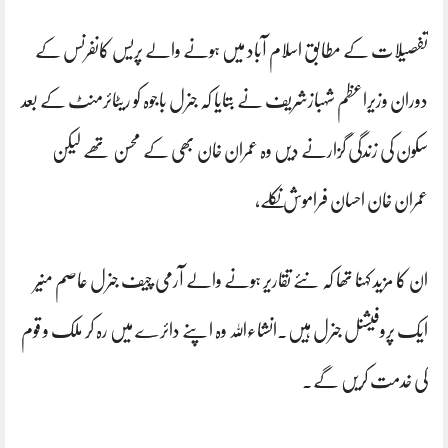
تفصیلات کے مطابق اسلام آباد میں ہونے والے پریس کانفرنس کے
دوران وزیراعظم شہبازشریف نے بتایا کہ جنرل باجوہ کو ریٹائرمنٹ کے بعد
سکون کی زندگی گزارنے دیں وہ عمران خان بھی کے محسن تھے لیکن
عمران خان احسان فراموش نکلے،
ان کا مزید کہنا تھا کہ نئے تقاریر ہونے والے آرمی چیف جنرل عاصم منیر
ایک پروفیشنل جنرل ہیں۔انشاءاللہ وہ اپنے دائرے میں رہ کر ملک و قوم
کی خدمت کریں گے۔