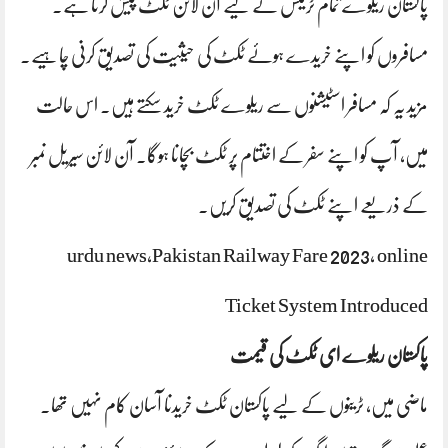
پاکستان ریلوے تمام ٹریکس کے لیے آن لائن ٹکٹ پیش کرتا ہے۔
مسافروں کو اپنے خریدے ہوئے ٹکٹ کی حیثیت کی تصدیق کرنی چاہیے۔
مزید یہ کہ مسافر اسٹیشنوں سے ریلوے ٹکٹ خرید سکتے ہیں۔ اس حالت
میں، آپ کو اپنے سفر کے اختتام پر ٹکٹ بچانا ہوگا۔ آن لائن سیریل نمبر
کے ذریعے اپنے ٹکٹ کی تصدیق کریں۔
urdu news,Pakistan Railway Fare 2023, online
Ticket System Introduced
پاکستان ریلوے ای ٹکٹ کی قیمت
ماضی میں، ٹرینوں کے لیے پاکستان ٹکٹ خریدنا آسان کام نہیں تھا۔