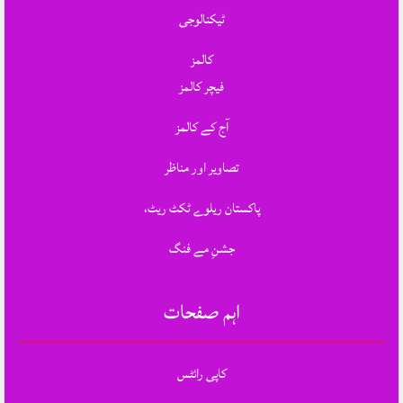
ٹیکنالوجی
کالمز
فیچر کالمز
آج کے کالمز
تصاویر اور مناظر
پاکستان ریلوے ٹکٹ ریٹ،
جشنِ مے فنگ
اہم صفحات
کاپی رائٹس