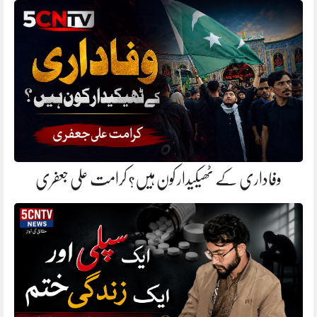
وفاداری کے ٹھیکیدار کون ہیں؟ کرامت علی جعفری