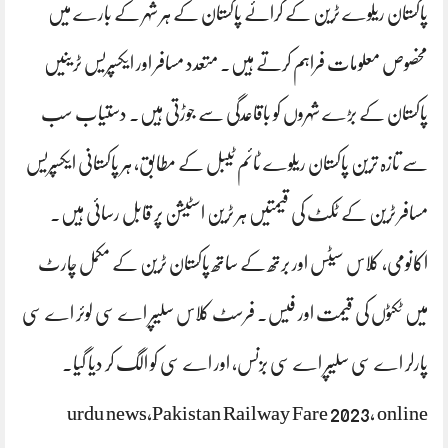
پاکستان ریلوے ٹرین کے کرائے پاکستان کے ہر شہر کے بارے میں
مخصوص معلومات فراہم کرتے ہیں۔ متعدد مسافر اور ایکسپریس ٹرینیں
پاکستان کے بڑے شہروں کو باقاعدگی سے جوڑتی ہیں۔ دستیاب سب
سے تازہ ترین پاکستان ریلوے ٹائم ٹیبل کے مطابق، ہر پاکستانی ایکسپریس
مسافر ٹرین کے ٹکٹ کی قیمتیں ہر ٹرین اسٹیشن پر قابل رسائی ہیں۔
اکانومی، کلاس سیٹس اور برتھ کے ساتھ پاکستان ٹرین کے مکمل چارٹ
میں ٹکٹوں کی قیمت اور فیس۔ فرسٹ کلاس سلیپر اے سی لوئر اے سی
پارلر اے سی سلیپر اے سی بزنس، اور اے سی کو الگ کر دیا گیا۔
urdu news,Pakistan Railway Fare 2023, online