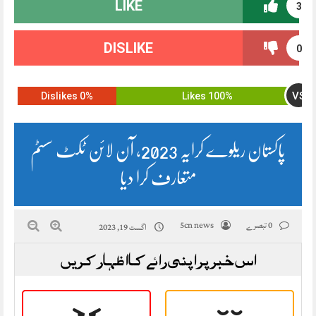
LIKE
3
DISLIKE
0
VS
0% Dislikes
100% Likes
پاکستان ریلوے کرایہ 2023، آن لائن ٹکٹ سسٹم
متعارف کرا دیا
0 تبصرے
5cn news
اگست 19, 2023
اس خبر پر اپنی رائے کا اظہار کریں