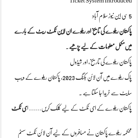
Ticket System Introduced
5 سی این نیوز سلام آباد
پاکستان ریلوے کی تایخ اور ریلوے ان لاین ٹکٹ ریٹ کے بارے
میں‌مکمل معلومات کے لیے پڑھیے
.
پاکستان ریلوے کی تاریخ، اور شیڈول
پاک ریلوے میں آن لائن بکنگ 2023، پاکستان ریلوے کے ویب
سایٹ سے خریدا جا سکتا ہے ۔
پاکستان ریلوے کے ای ٹکٹ کے لیے کلک کریں‌……
ا
ی ٹکٹ
محکمہ ریلوے پاکستان نے مسافروں کے لیے آن لائن ٹکٹ سسٹم