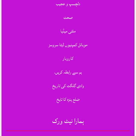
دلچسپ و عجیب
صحت
ملٹی میڈیا
موبائل کمپنیوں ڈیٹا سروسز
کاروبار
ہم سے رابطہ کریں.
وادی گلگت کی تاریخ
ضلع ہنزہ کا تایخ
ہمارا نیٹ ورک