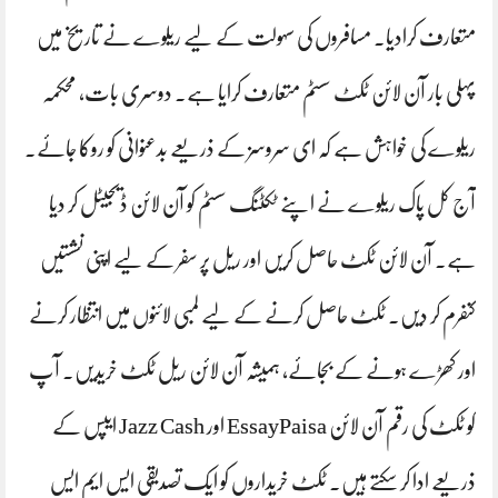
متعارف کرادیا۔ مسافروں کی سہولت کے لیے ریلوے نے تاریخ میں
پہلی بار آن لائن ٹکٹ سسٹم متعارف کرایا ہے۔ دوسری بات، محکمہ
ریلوے کی خواہش ہے کہ ای سروسز کے ذریعے بدعنوانی کو روکا جائے۔
آج کل پاک ریلوے نے اپنے ٹکٹنگ سسٹم کو آن لائن ڈیجیٹل کر دیا
ہے۔ آن لائن ٹکٹ حاصل کریں اور ریل پر سفر کے لیے اپنی نشستیں
کنفرم کر دیں‌۔ ٹکٹ حاصل کرنے کے لیے لمبی لائنوں میں انتظار کرنے
اور کھڑے ہونے کے بجائے، ہمیشہ آن لائن ریل ٹکٹ خریدیں۔ آپ
کو ٹکٹ کی رقم آن لائن EssayPaisa اور Jazz Cash ایپس کے
ذریعے ادا کر سکتے ہیں۔ ٹکٹ خریداروں کو ایک تصدیقی ایس ایم ایس