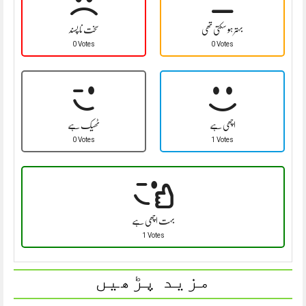
بہتر ہو سکتی تھی
سخت نا پسند
0 Votes
0 Votes
اچھی ہے
ٹھیک ہے
0 Votes
1 Votes
بہت اچھی ہے
1 Votes
مزید پڑھیں