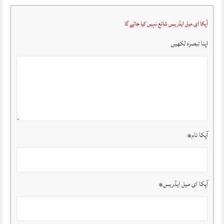
آپکا ای میل ایڈریس شائع نہیں کیا جائے گا
اپنا تبصرہ لکھیں
آپکا نام
*
آپکا ای میل ایڈریس
*