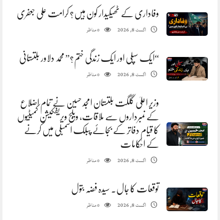
وفاداری کے ٹھیکیدار کون ہیں؟ کرامت علی جعفری
مناظر
اگست 8, 2026
0
“ایک سپلی اور ایک زندگی ختم؟” محمد دلاور بلتستانی
مناظر
اگست 8, 2026
0
وزیر اعلیٰ گلگت بلتستان امجد حسین نے تمام اضلاع
کے نمبرداروں سے ملاقات، ویلج ویریفکیشن کمیٹیوں
کا قیام دفاتر کے بجائے پبلک اسمبلی میں کرنے
کے احکامات
مناظر
اگست 8, 2026
0
توقعات کا جال. سیدہ فضہ بتول
مناظر
اگست 8, 2026
0