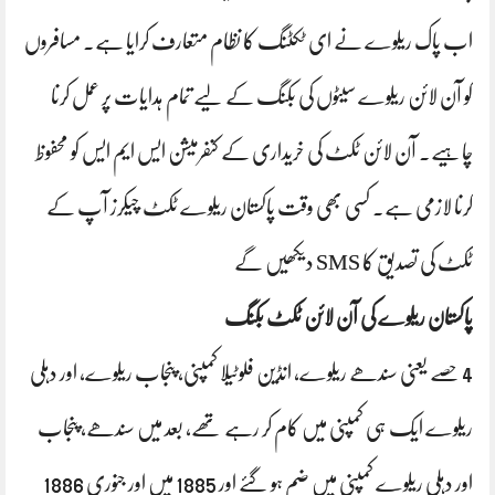
اب پاک ریلوے نے ای ٹکٹنگ کا نظام متعارف کرایا ہے۔ مسافروں
کو آن لائن ریلوے سیٹوں کی بکنگ کے لیے تمام ہدایات پر عمل کرنا
چاہیے۔ آن لائن ٹکٹ کی خریداری کے کنفرمیشن ایس ایم ایس کو محفوظ
کرنا لازمی ہے۔ کسی بھی وقت پاکستان ریلوے ٹکٹ چیکرز آپ کے
ٹکٹ کی تصدیق کا SMS دیکھیں گے
پاکستان ریلوے کی آن لائن ٹکٹ بکنگ
4 حصے یعنی سندھے ریلوے، انڈین فلوٹیلا کمپنی، پنجاب ریلوے، اور دہلی
ریلوے ایک ہی کمپنی میں کام کر رہے تھے، بعد میں سندھے، پنجاب
اور دہلی ریلوے کمپنی میں ضم ہو گئے اور 1885 میں اور جنوری 1886