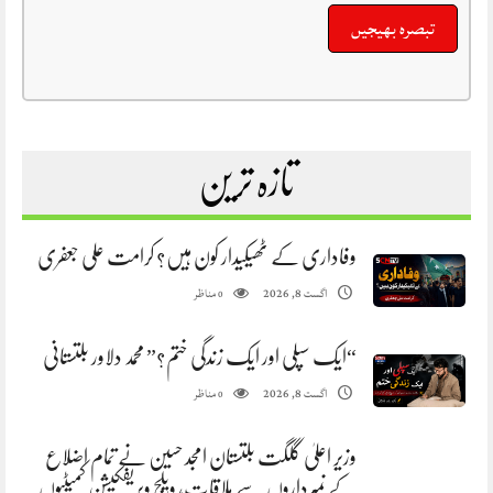
تازہ ترین
وفاداری کے ٹھیکیدار کون ہیں؟ کرامت علی جعفری
مناظر
اگست 8, 2026
0
“ایک سپلی اور ایک زندگی ختم؟” محمد دلاور بلتستانی
مناظر
اگست 8, 2026
0
وزیر اعلیٰ گلگت بلتستان امجد حسین نے تمام اضلاع
کے نمبرداروں سے ملاقات، ویلج ویریفکیشن کمیٹیوں