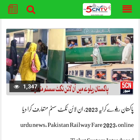
Skip
to
content
1,347
پاکستان ریلوے کرایہ 2023، ان لائن ٹکٹ سسٹم متعارف کرا دیا
urdu news, Pakistan Railway Fare 2023, online