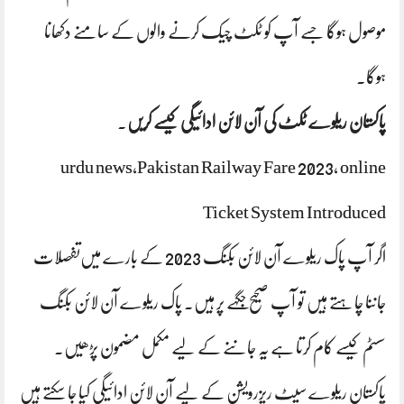
موصول ہوگا جسے آپ کو ٹکٹ چیک کرنے والوں کے سامنے دکھانا
ہوگا۔
پاکستان ریلوے ٹکٹ کی آن لائن ادائیگی کیسے کریں
۔
urdu news,Pakistan Railway Fare 2023, online
Ticket System Introduced
اگر آپ پاک ریلوے آن لائن بکنگ 2023 کے بارے میں‌تفصلات
جاننا چاہتے ہیں تو آپ صحیح جگہے پر ہیں۔ پاک ریلوے آن لائن بکنگ
سسٹم کیسے کام کرتا ہے یہ جاننے کے لیے مکمل مضمون پڑھیں۔
پاکستان ریلوے سیٹ ریزرویشن کے لیے آن لائن ادائیگی کیا جا سکتے ہیں‌