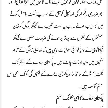
عمل بورنگ تھا۔ لوگوں کو طویل عرصے تک لائنوں میں کھڑا ہونا پڑا، اور
پھر ضروری رقم ادا کی اور کافی کوشش کے بعد اپنے ٹکٹ حاصل کرنے
میں کامیاب ہوئے۔ اب یہ بہت عجیب ہے کیونکہ لوگوں کو ٹرین
سٹیشنوں کے ٹکٹوں سے پریشان ہونے کی ضرورت نہیں ہے کیونکہ
ٹیکنالوجی نے دنیا کو اتنی سہولیات دی ہیں کہ وہ اپنی زندگی کے تمام
شعبوں میں مزید خدمات چاہتے ہیں۔ پاکستان ریلوے کے الیکٹرانک
ٹکٹ سسٹم کے ساتھ ساتھ پاکستان ریلوے کے ٹکٹوں کی بکنگ بھی اس
سسٹم کا حصہ ہیں۔
پاکستان ریلوے کا ای ٹکٹنگ سسٹم