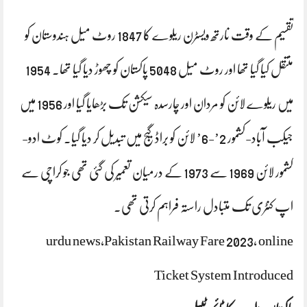
تقسیم کے وقت نارتھ ویسٹرن ریلوے کا 1847 روٹ میل ہندوستان کو
منتقل کیا گیا تھا اور روٹ میل 5048 پاکستان کو چھوڑ دیا گیا تھا۔ 1954
میں ریلوے لائن کو مردان اور چارسدہ سیکشن تک بڑھایا گیا اور 1956 میں
جیکب آباد-کشمور 2’-6’ لائن کو براڈ گیج میں تبدیل کر دیا گیا۔ کوٹ ادو-
کشمور لائن 1969 سے 1973 کے درمیان تعمیر کی گئی تھی جو کراچی سے
اپ کنٹری تک متبادل راستہ فراہم کرتی تھی۔
urdu news,Pakistan Railway Fare 2023, online
Ticket System Introduced