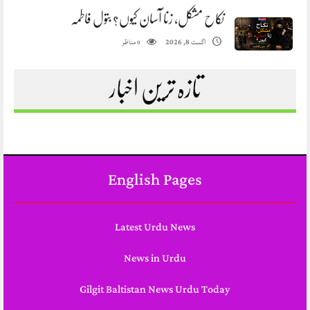
نکاح مشکل، زنا آسان کیوں؟ بتول فاطمہ
مناظر
اگست 8, 2026
0
تازہ ترین اخبار
English Pages
Latest Urdu News
News in Urdu
Gilgit Baltistan News Urdu Today