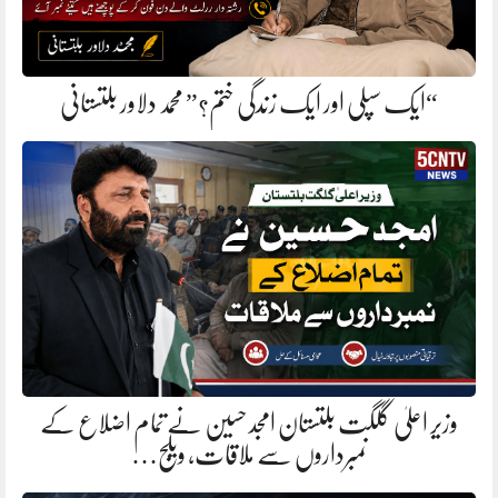
“ایک سپلی اور ایک زندگی ختم؟” محمد دلاور بلتستانی
وزیر اعلیٰ گلگت بلتستان امجد حسین نے تمام اضلاع کے
نمبرداروں سے ملاقات، ویلج…