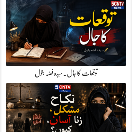
توقعات کا جال. سیدہ فضہ بتول