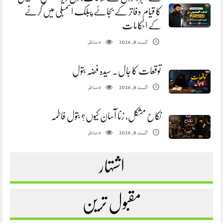
کا قیام دفاتر کے بجائے پبلک اسمبلی میں کرنے
کے احکامات
مناظر
اگست 8, 2026
0
توقعات کا جال. سیدہ فضہ بتول
مناظر
اگست 8, 2026
0
نکاح مشکل، زنا آسان کیوں؟ بتول فاطمہ
مناظر
اگست 8, 2026
0
اشتہار
مقبول ترین