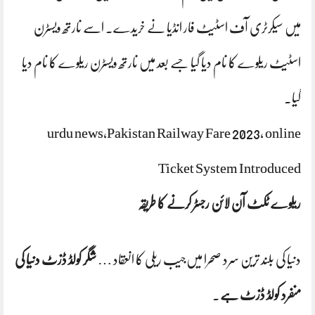
میں سیکرٹری آف اسٹیٹ فار انڈیا نے خریدے۔ اسے نارتھ ویسٹرن
اسٹیٹ ریلوے کا نام دیا گیا جسے بعد میں نارتھ ویسٹرن ریلوے کا نام دیا
گیا۔
urdu news,Pakistan Railway Fare 2023, online
Ticket System Introduced
ریلوے ٹکٹ آن لائن رجسٹر کرنے کا طریقہ
دنیا کی بلند ترین سرد صحرا میں‌جیب ریلی کا انعقاد …
شگر کولڈ ڈزٹ دنیا کی
منفرد کولڈ ڈزٹ ہے
.