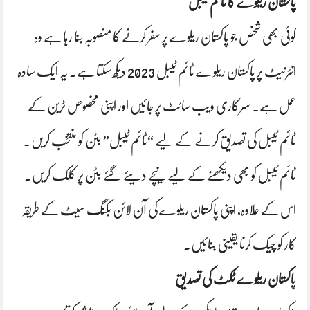
پاکستان ریلوے کا ٹائم ٹیبل
کوئی بھی شخص جو پاکستان ریلوے پر سفر کرنے کا منصوبہ بنا رہا ہے وہ
انٹرنیٹ پر پاکستان ریلوے ٹائم ٹیبل 2023 دیکھ سکتا ہے۔ یہ ایک سادہ
عمل ہے۔ سرکاری ویب سائٹ پر جائیں اور اپنی مخصوص ٹرین کے
ٹائم ٹیبل کی تصدیق کرنے کے لیے “ٹائم ٹیبل” بٹن کو منتخب کریں۔
ٹائم ٹیبل کو بھی دیکھنے کے لیے نیچے دیئے گئے بٹن پر کلک کریں۔
اس کے علاوہ، اپنی پاکستان ریلوے کی آن لائن بکنگ سیٹ کے طریقہ
کار کو چیک کرنا یقینی بنائیں۔
پ
اکستان ریلوے ٹکٹ کی تصدیق