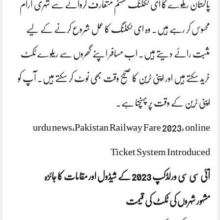
پاکستان ریلوے کا ای ٹکٹنگ سسٹم متعارف کروانے سے شہری آرام
محسوس کر رہے ہیں۔ وہ ای ٹکٹنگ کا عمل شروع کرنے کے لیے
مثبت رائے دیتے ہیں۔ اب مسافر اپنے گھروں سے ریلوے ٹکٹ
خرید سکتے ہیں اور اپنی ٹرین کا صحیح وقت بھی نوٹ کر سکتے ہیں۔ آپ کو
اپنی ٹرین کے وقت پر پہنچنا ہے۔
urdu news,Pakistan Railway Fare 2023, online
Ticket System Introduced
آئی سی سی ورلڈکپ 2023 کے شیڈول اور مقامات کا جائزہ
مشہور شہروں کی ٹکٹ کی قیمت