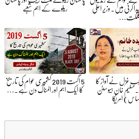
کے عوام کے زندگیوں
پاکستان ریلوے ٹکٹ ریٹ اور پاکستان
ا کرنی ہیں. وزیر اعلیٰ
ریلوے کے اہم شعبے
لگت…
 جب غزل نے آواز کا
5 اگست 2019 کشمیری عوام کی تاریخ
 سلیم خان ہیوسٹن
کا ایک اہم اور المناک دن ہے.…
ساس) امریکا