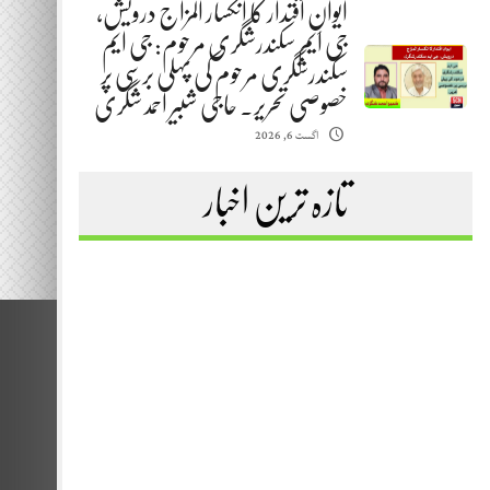
ایوانِ اقتدار کا انکسار المزاج درویش،
جی ایم سکندرشگری مرحوم: جی ایم
سکندرشگری مرحوم کی پہلی برسی پر
خصوصی تحریر. حاجی شبیر احمد شگری
اگست 6, 2026
تازہ ترین اخبار