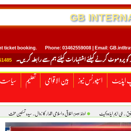
NTERNATIONAL TRAVEL
t booking.
Phone: 03462559008 | Email: GB.intltravel@g
 کو پروموٹ کرنے کیلئے اشتہارات کیلئے ہم سے رابطہ کریں۔
51485
 اپڈیٹ
اسپورٹس نیوز
بین الاقوامی
تعلیم
سیاست
قوق . جی ایم ایڈووکیٹ
اولڈ ہومز: اخلاقی و اسلامی اقدار کا زوال. سیدہ تسکین بخت
ٹیکساس) امریکا
یومِ استحصالِ کشمیر انجینیئر علی رضوان چوہدری
برقع پوشی اور مرد کی