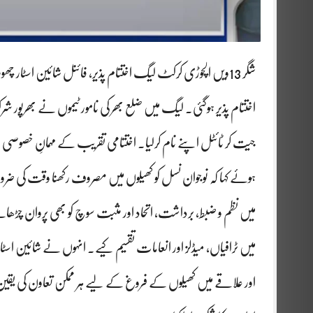
اختتام پذیر ہوگئی۔ لیگ میں ضلع بھر کی نامور ٹیموں نے بھرپور 
جیت کر ٹائٹل اپنے نام کرلیا۔ اختتامی تقریب کے مہمانِ خصوص
ہوئے کہا کہ نوجوان نسل کو کھیلوں میں مصروف رکھنا وقت کی ض
میں نظم و ضبط، برداشت، اتحاد اور مثبت سوچ کو بھی پروان چڑھا
میں ٹرافیاں، میڈلز اور انعامات تقسیم کیے۔ انہوں نے شائین اسٹار
اور علاقے میں کھیلوں کے فروغ کے لیے ہر ممکن تعاون کی یقین دہ