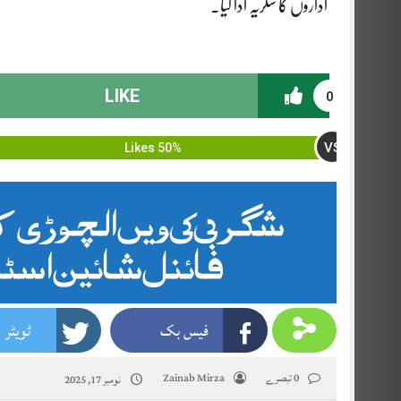
اداروں کا شکریہ ادا کیا۔
LIKE
0
VS
50% Likes
شگر 13ویں الچ
فائنل شائین اسٹار
فیس بک
ٹویٹر
0 تبصرے
Zainab Mirza
نومبر 17, 2025