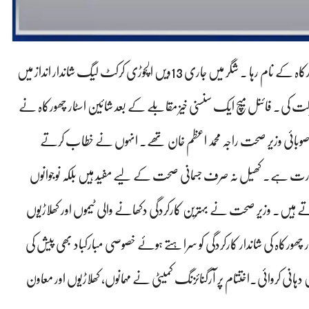
شگر 13ویں الچوڑی کرکٹ لیگ اختتام پذیر، فائنل شائین اسٹار چھورکاہ کے نام رہا ۔ شگر میں جاری 13ویں الچوڑی کرکٹ لیگ شاندار انداز میں
شرکت کی۔ فائنل میچ ایک سنسنی خیز مقابلے کے بعد شائین اسٹار چھورکاہ نے
ی صوبائی وزیر صحت راجہ محمد اعظم خان تھے۔ انہوں نے خطاب کرتے
رورت ہے۔ کھیل نہ صرف جسمانی صحت کے لیے مفید ہیں بلکہ نوجوانوں
تے ہیں۔ وزیر صحت نے بہترین کارکردگی دکھانے والی ٹیموں اور کھلاڑیوں
 چھورکاہ کی شاندار کارکردگی کو سراہتے ہوئے خصوصی مبارکباد بھی پیش کی
انی کروائی۔اختتام پر آرگنائزنگ کمیٹی نے مہمانوں، کھلاڑیوں اور معاون