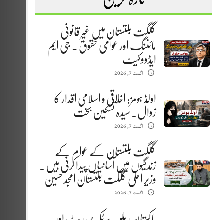
گلگت بلتستان میں غیر قانونی
مائننگ اور عوامی حقوق . جی ایم
ایڈووکیٹ
اگست 7, 2026
اولڈ ہومز: اخلاقی و اسلامی اقدار کا
زوال. سیدہ تسکین بخت
اگست 7, 2026
گلگت بلتستان کے عوام کے
زندگیوں میں آسانیاں پیدا کرنی ہیں.
وزیر اعلیٰ گلگت بلتستان امجد حسین
اگست 7, 2026
پاکستان ریلوے ٹکٹ ریٹ اور