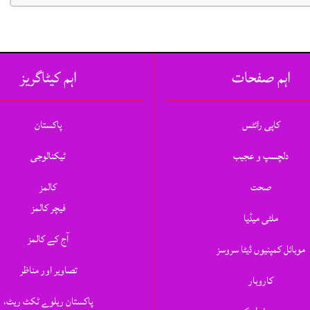
اہم صفحات
اہم کیٹاگریز
کاپی رائٹس
پاکستان
دلچسپ و عجیب
ٹیکنالوجی
صحت
کالمز
فیچر کالمز
ملٹی میڈیا
آج کے کالمز
موبائل کمپنیوں ڈیٹا سروسز
تصاویر اور مناظر
کاروبار
پاکستان ریلوے ٹکٹ ریٹ،