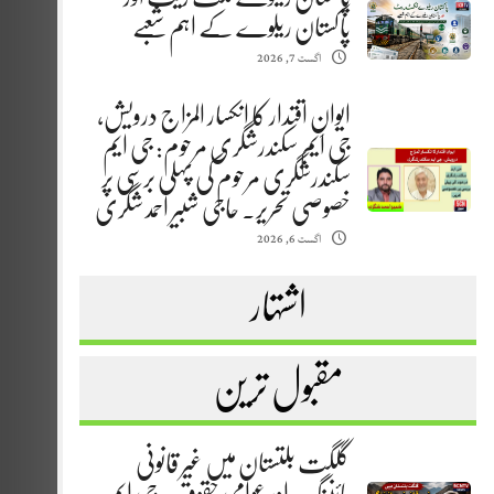
پاکستان ریلوے کے اہم شعبے
اگست 7, 2026
ایوانِ اقتدار کا انکسار المزاج درویش،
جی ایم سکندرشگری مرحوم: جی ایم
سکندرشگری مرحوم کی پہلی برسی پر
خصوصی تحریر. حاجی شبیر احمد شگری
اگست 6, 2026
اشتہار
مقبول ترین
گلگت بلتستان میں غیر قانونی