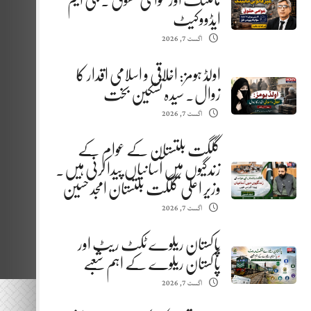
مائننگ اور عوامی حقوق . جی ایم
ایڈووکیٹ
اگست 7, 2026
اولڈ ہومز: اخلاقی و اسلامی اقدار کا
زوال. سیدہ تسکین بخت
اگست 7, 2026
گلگت بلتستان کے عوام کے
زندگیوں میں آسانیاں پیدا کرنی ہیں.
وزیر اعلیٰ گلگت بلتستان امجد حسین
اگست 7, 2026
پاکستان ریلوے ٹکٹ ریٹ اور
پاکستان ریلوے کے اہم شعبے
اگست 7, 2026