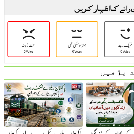
 رائے کا اظہار کریں
ٹھیک ہے
بہتر ہو سکتی تھی
سخت نا پسند
0 Votes
0 Votes
0 Votes
 پڑھیں