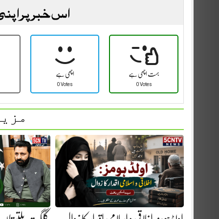
اس خبر پر اپنی
بہت اچھی ہے
اچھی ہے
0 Votes
0 Votes
مزید