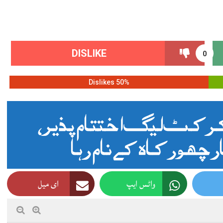
DISLIKE
0
50% Dislikes
وڑی کرکٹ لیگ اختتام پذیر،
 چھورکاہ کے نام رہا
واٹس ایپ
ای میل