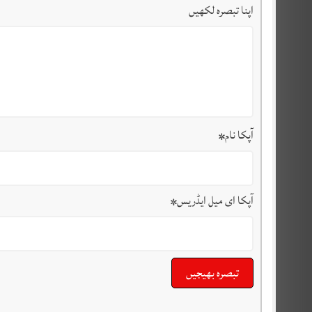
اپنا تبصرہ لکھیں
آپکا نام
*
آپکا ای میل ایڈریس
*