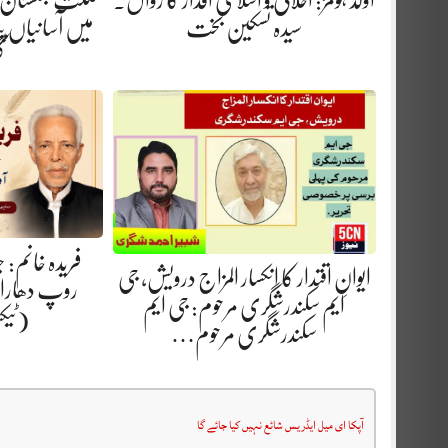
اولڈ ہومز: اخلاقی و اسلامی اقدار کا زوال.
گلگت بلتستان 
سیدہ تسکین بخت
میں آسانیاں پید
گ
فریدہ خانم:
ایوانِ اقتدار کا انکسار المزاج درویش، جی
روپ دھارا.
ایم سکندرشگری مرحوم: جی ایم
(ٹیک
سکندرشگری مرحوم…
آپکا ای میل ایڈریس شائع نہیں کیا جائے گا