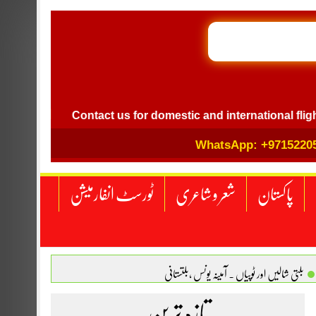
GB I
vel
Contact us for domestic and international flight ticke
WhatsApp: +9715220
پاکستان
شعر و شاعری
ٹورسٹ انفارمیشن
بلتی شالیں اور ٹوپیاں . آمینہ یونس ،بلتستانی
 نگاہ . محمد اسامہ مہر(ملتان )
تازہ ترین