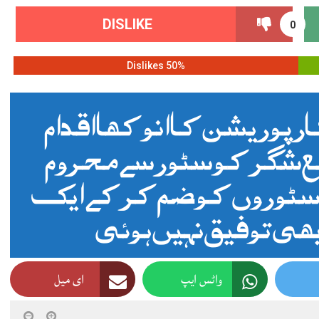
DISLIKE
0
50% Dislikes
رپوریشن کا انوکھا اقدام
لع شگر کو سٹور سے محروم
 دو سٹوروں کو ضم کرکے ایک
ھی توفیق نہیں ہوئی
واٹس ایپ
ای میل