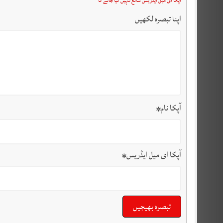
آپکا ای میل ایڈریس شائع نہیں کیا جائے گا
اپنا تبصرہ لکھیں
آپکا نام
*
آپکا ای میل ایڈریس
*