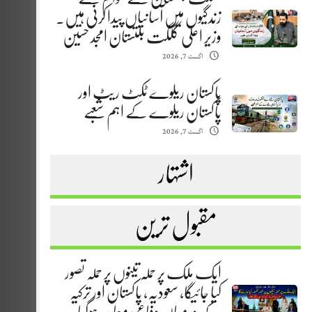
زندگیوں میں آسانیاں پیدا کرنی ہیں.
وزیر اعلیٰ گلگت بلتستان امجد حسین
اگست 7, 2026
پاکستان ریلوے ٹکٹ ریٹ اور
پاکستان ریلوے کے اہم شعبے
اگست 7, 2026
اشتہار
مقبول ترین
ایک ملک پر حملہ تینوں پر حملہ تصور
کیا جائیگا، سعودیہ، پاکستان اور ترکیہ