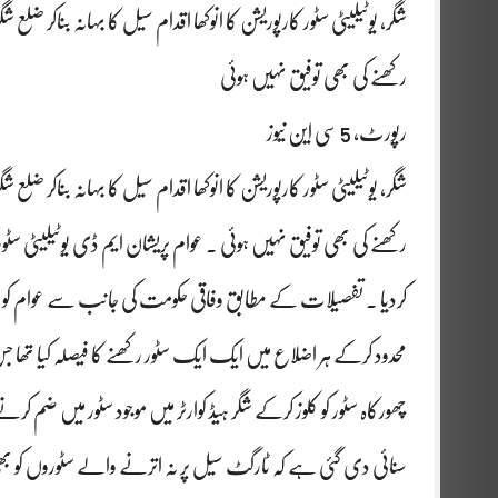
شگر، یوٹیلیٹی سٹور کارپوریشن کا انوکھا اقدام سیل کا بہانہ بناکر ضل
رکھنے کی بھی توفیق نہیں ہوئی
رپورٹ، 5 سی این نیوز
شگر، یوٹیلیٹی سٹور کارپوریشن کا انوکھا اقدام سیل کا بہانہ بناکر ضل
رکھنے کی بھی توفیق نہیں ہوئی ۔ عوام پریشان ایم ڈی یوٹیلیٹی سٹ
کردیا ۔ تفصیلات کے مطابق وفاقی حکومت کی جانب سے عوام کو بنی
محدود کرکے ہر اضلاع میں ایک ایک سٹور رکھنے کا فیصلہ کیا تھا
چھورکاہ سٹور کو کلوز کرکے شگر ہیڈ کوارٹر میں موجود سٹور میں ضم کرنے ک
سنائی دی گئی ہے کہ ٹارگٹ سیل پر نہ اترنے والے سٹوروں کو بھی بن