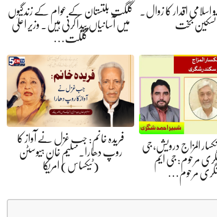
ی و اسلامی اقدار کا زوال.
گلگت بلتستان کے عوام کے زندگیوں
 تسکین بخت
میں آسانیاں پیدا کرنی ہیں. وزیر اعلیٰ
گلگت…
فریدہ خانم: جب غزل نے آواز کا
 انکسار المزاج درویش، جی
روپ دھارا. سلیم خان ہیوسٹن
گری مرحوم: جی ایم
(ٹیکساس) امریکا
شگری مرحوم…