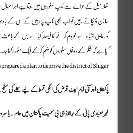
شمار سیل کے حوالے سے ٹاپ سٹوروں میں ہوتا ہے اور امسال سا
سامان پہنچاتے رہیں تو اب بھی ٹاپ پہ رہیں گے اس کے باوجود 
کو رعایتی اشیاء سے محروم کرنے کا فیصلہ کیا ہے جس کے باعث عو
کیا ہے کہ شگر کے دونوں سٹوروں کو ضم کرکے ایک سٹور رکھا جاے 
prepared a plan to deprive the district of Shigar
پاکستان اور آئی ایم ایف قرض کی اگلی قسط کے لیے عملے کی س
غیر معیاری پانی کے برانڈز جی بی سمیت پاکستان میں عام ۔ یاسر 