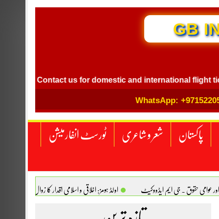
GB I
Contact us for domestic and international flight ticket bo
WhatsApp: +9715220
پاکستان
شعر و شاعری
ٹورسٹ انفارمیشن
اور عوامی حقوق . جی ایم ایڈووکیٹ
اولڈ ہومز: اخلاقی و اسلامی اقدار کا زوال. سیدہ تسکین
انجینیئر علی رضوان چوہدری
تازہ ترین