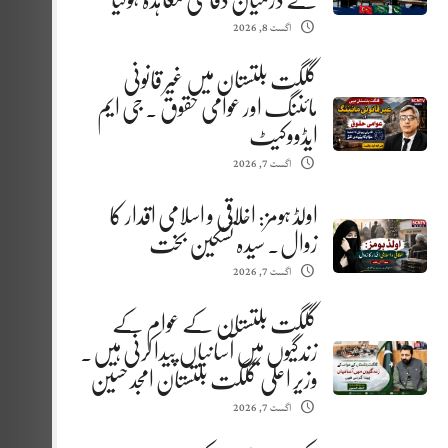
کے درمیان دفاعی معاہدہ ہوگیا
اگست 8, 2026
گلگت بلتستان میں غیر قانونی
مائننگ اور عوامی حقوق . جی ایم
ایڈووکیٹ
اگست 7, 2026
اولڈ ہومز: اخلاقی و اسلامی اقدار کا
زوال. سیدہ تسکین بخت
اگست 7, 2026
گلگت بلتستان کے عوام کے
زندگیوں میں آسانیاں پیدا کرنی ہیں.
وزیر اعلیٰ گلگت بلتستان امجد حسین
اگست 7, 2026