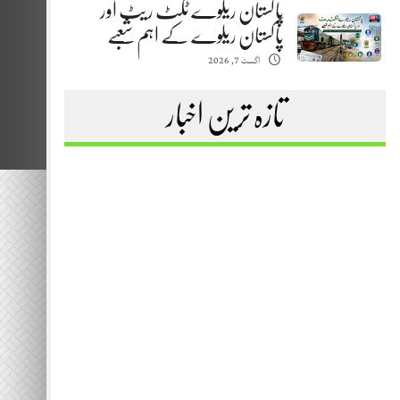
پاکستان ریلوے ٹکٹ ریٹ اور
پاکستان ریلوے کے اہم شعبے
اگست 7, 2026
تازہ ترین اخبار