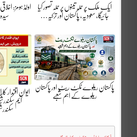
ایک ملک پر حملہ تینوں پر حملہ تصور کیا
اولڈ ہومز: اخلاق
جائیگا، سعودیہ، پاکستان اور ترکیہ…
سیدہ
پاکستان ریلوے ٹکٹ ریٹ اور پاکستان
ایوانِ اقتدار کا
ریلوے کے اہم شعبے
ایم سکندرش
سکندر