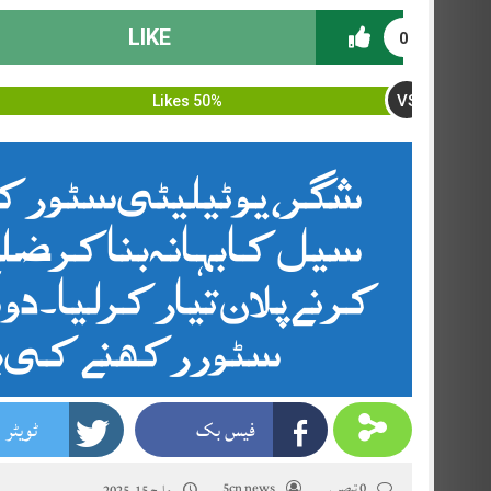
LIKE
0
VS
50% Likes
شگر، یوٹیلیٹی سٹور کا
سیل کا بہانہ بناکر ض
کرنے پلان تیار کرلیا ۔
سٹور رکھنے کی ب
فیس بک
ٹویٹر
0 تبصرے
5cn news
مارچ 15, 2025