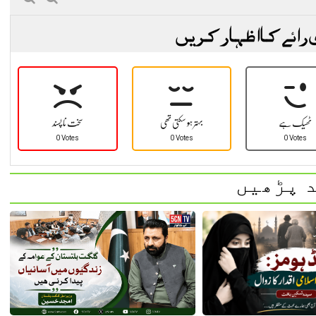
 رائے کا اظہار کریں
ٹھیک ہے
بہتر ہو سکتی تھی
سخت نا پسند
0 Votes
0 Votes
0 Votes
 پڑھیں