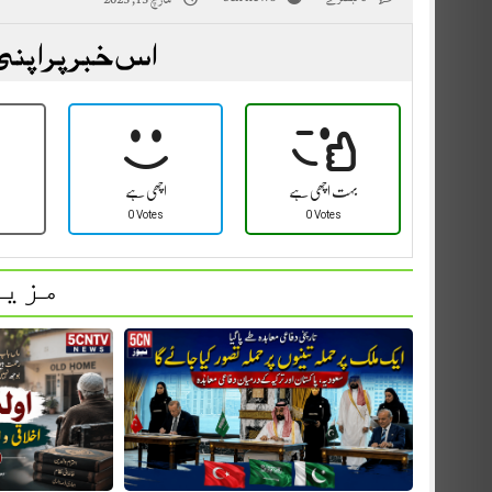
اس خبر پر اپنی
بہت اچھی ہے
اچھی ہے
0 Votes
0 Votes
مزید