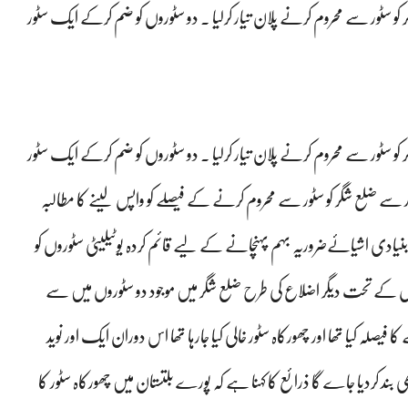
ع شگر کو سٹور سے محروم کرنے پلان تیار کرلیا ۔ دو سٹوروں کو ضم کرکے ایک سٹور
ع شگر کو سٹور سے محروم کرنے پلان تیار کرلیا ۔ دو سٹوروں کو ضم کرکے ایک سٹور
ور سے ضلع شگر کو سٹور سے محروم کرنے کے فیصلے کو واپس لینے کا مطالبہ
ادی اشیائےضروریہ بہم پہنچانے کے لیے قائم کردہ یوٹیلیٹی سٹوروں کو
 جس کے تحت دیگر اضلاع کی طرح ضلع شگر میں موجود دو سٹوروں میں سے
ا فیصلہ کیا تھا اور چھورکاہ سٹور خالی کیا جارہا تھا اس دوران ایک اور نوید
د کردیا جاے گا ذرائع کا کہنا ہے کہ پورے بلتستان میں چھورکاہ سٹور کا