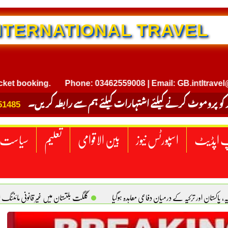
NTERNATIONAL TRAVEL
oking.
Phone: 03462559008 | Email: GB.intltravel@gmail
 کو پروموٹ کرنے کیلئے اشتہارات کیلئے ہم سے رابطہ کریں۔
51485
 اپڈیٹ
اسپورٹس نیوز
بین الاقوامی
تعلیم
سیاست
یہ، پاکستان اور ترکیہ کے درمیان دفاعی معاہدہ ہوگیا
گلگت بلتستان میں غیر قانونی مائننگ 
سبز پاکستان، خوشحال پاکستان . سلیم خان ہیوسٹن (ٹیکساس) امریکا
یومِ استحصالِ کشمیر 