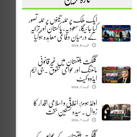
ایک ملک پر حملہ تینوں پر حملہ تصور
کیا جائیگا، سعودیہ، پاکستان اور ترکیہ
کے درمیان دفاعی معاہدہ ہوگیا
اگست 8, 2026
گلگت بلتستان میں غیر قانونی
مائننگ اور عوامی حقوق . جی ایم
ایڈووکیٹ
اگست 7, 2026
اولڈ ہومز: اخلاقی و اسلامی اقدار کا
زوال. سیدہ تسکین بخت
اگست 7, 2026
گلگت بلتستان کے عوام کے