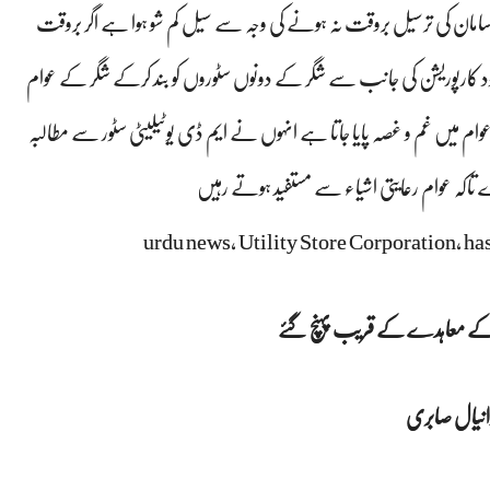
مان کی ترسیل بروقت نہ ہونے کی وجہ سے سیل کم شو ہوا ہے اگر بروقت
کارپوریشن کی جانب سے شگر کے دونوں سٹوروں کو بند کرکے شگر کے عوام
ام میں غم و غصہ پایا جاتا ہے انہوں نے ایم ڈی یوٹیلیٹی سٹور سے مطالبہ
تاکہ عوام رعایتی اشیاء سے مستفید ہوتے رہیں
urdu news, Utility Store Corporation, has 
طح کے معاہدے کے قریب پہنچ گئے
دانیال صابری